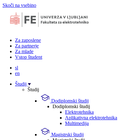
Skoči na vsebino
Za zaposlene
Za partnerje
Za mlade
Vstop študent
sl
en
Študij
Študij
Dodiplomski študij
Dodiplomski študij
Elektrotehnika
Aplikativna elektrotehnika
Multimedija
Magistrski študij