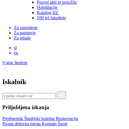
Pravni akti in poročila
Habilitacije
Katalog IJZ
100 let fakultete
Za zaposlene
Za partnerje
Za mlade
sl
en
Vstop študent
Iskalnik
Priljubljena iskanja
Predmetnik
Študijski koledar
Restavracija
Prosta delovna mesta
Kontakt
Šport