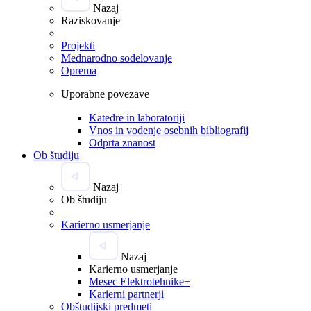
Nazaj
Raziskovanje
Projekti
Mednarodno sodelovanje
Oprema
Uporabne povezave
Katedre in laboratoriji
Vnos in vodenje osebnih bibliografij
Odprta znanost
Ob študiju
Nazaj
Ob študiju
Karierno usmerjanje
Nazaj
Karierno usmerjanje
Mesec Elektrotehnike+
Karierni partnerji
Obštudijski predmeti