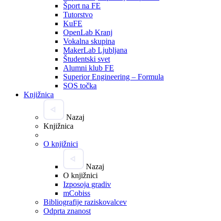
Šport na FE
Tutorstvo
KuFE
OpenLab Kranj
Vokalna skupina
MakerLab Ljubljana
Študentski svet
Alumni klub FE
Superior Engineering – Formula
SOS točka
Knjižnica
Nazaj
Knjižnica
O knjižnici
Nazaj
O knjižnici
Izposoja gradiv
mCobiss
Bibliografije raziskovalcev
Odprta znanost