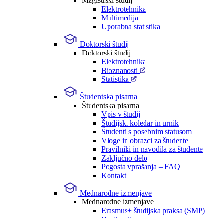
Magistrski študij
Elektrotehnika
Multimedija
Uporabna statistika
Doktorski študij
Doktorski študij
Elektrotehnika
Bioznanosti
Statistika
Študentska pisarna
Študentska pisarna
Vpis v študij
Študijski koledar in urnik
Študenti s posebnim statusom
Vloge in obrazci za študente
Pravilniki in navodila za študente
Zaključno delo
Pogosta vprašanja – FAQ
Kontakt
Mednarodne izmenjave
Mednarodne izmenjave
Erasmus+ študijska praksa (SMP)