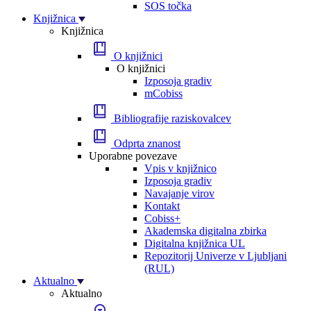
SOS točka
Knjižnica
Knjižnica
O knjižnici
O knjižnici
Izposoja gradiv
mCobiss
Bibliografije raziskovalcev
Odprta znanost
Uporabne povezave
Vpis v knjižnico
Izposoja gradiv
Navajanje virov
Kontakt
Cobiss+
Akademska digitalna zbirka
Digitalna knjižnica UL
Repozitorij Univerze v Ljubljani
(RUL)
Aktualno
Aktualno