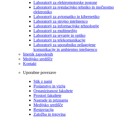
Laboratorij za elektromotorske pogone
Laboratorij za regulacijsko tehniko in močnostno
elektroniko
Laboratorij za avtomatiko in kibernetiko
Laboratorij za strojno inteligenco
Laboratorij za informacijske tehnologije
Laboratorij za multimedijo
Laboratorij za sevanje in optiko
Laboratorij za telekomunikacije
Laboratorij za uporabniku prilagojene
komunikacije in ambientno inteligenco
Imenik zaposlenih
Medijsko središče
Kontakt
Uporabne povezave
Stik z nami
Poslanstvo in vizija
Organiziranost fakultete
Prostori fakultete
Nagrade in priznanja
Medijsko središče
Restavracija
Založba in trgovina