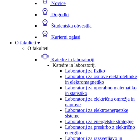
Novice
Dogodki
Študentska obvestila
Karierni oglasi
O fakulteti
O fakulteti
Katedre in laboratoriji
Katedre in laboratoriji
Laboratorij za fiziko
Laboratorij za osnove elektrotehnike
in elektromagnetiko
Laboratorij za uporabno matematiko
in statistiko
Laboratorij za električna omrežja in
naprave
Laboratorij za elektroenergetske
sisteme
Laboratorij za energetske strategije
Laboratorij za preskrbo z električno
energijo
Laboratorij za razsvetljavo in