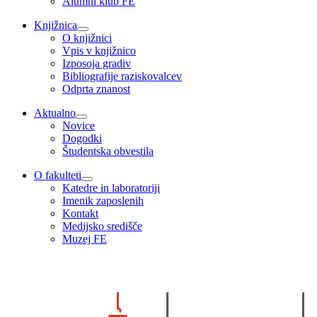
Alumni klub FE
Knjižnica
O knjižnici
Vpis v knjižnico
Izposoja gradiv
Bibliografije raziskovalcev
Odprta znanost
Aktualno
Novice
Dogodki
Študentska obvestila
O fakulteti
Katedre in laboratoriji
Imenik zaposlenih
Kontakt
Medijsko središče
Muzej FE