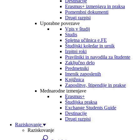
Destinacije
Erasmus+ izmenjava in praksa
Pomembni dokumenti
Drugi razpisi
Uporabne povezave
Vpis v študij
Studis
Spletna učilnica e.FE
Študijski koledar in urnik
Izpitni roki
Pravilniki in navodila za študente
Zaključno delo
Predmetniki
Imenik zaposlenih
Knjižnica
Zaposlitve, štipendije in prakse
Mednarodne izmenjave
Erasmus+
Študijska praksa
Exchange Students Guide
Destinacije
Drugi razpisi
Raziskovanje
Raziskovanje