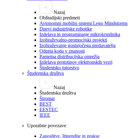
Nazaj
Obštudijski predmeti
Avtonomni mobilni sistemi Lego Mindstorms
Dnevi industrijske robotike
Izdelava in programiranje mikrokrmilnika
Izobraževalno-promocijski projekti
Izobraževanje gostujočega predavatelja
Odprta koda v znanosti
Pametna distribucijska omrežja
Izdelava prototipov elektronskih vezij
Študentsko tutorstvo
Študentska društva
Nazaj
Študentska društva
Štromar
BEST
EESTEC
IEEE
Uporabne povezave
Zaposlitve, štipendije in prakse