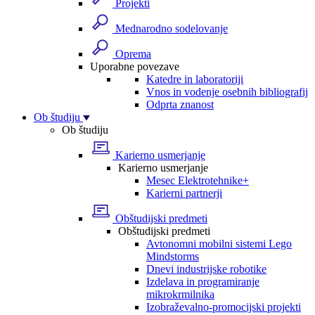
Projekti
Mednarodno sodelovanje
Oprema
Uporabne povezave
Katedre in laboratoriji
Vnos in vodenje osebnih bibliografij
Odprta znanost
Ob študiju
Ob študiju
Karierno usmerjanje
Karierno usmerjanje
Mesec Elektrotehnike+
Karierni partnerji
Obštudijski predmeti
Obštudijski predmeti
Avtonomni mobilni sistemi Lego
Mindstorms
Dnevi industrijske robotike
Izdelava in programiranje
mikrokrmilnika
Izobraževalno-promocijski projekti