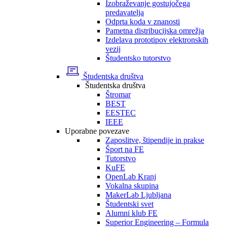
Izobraževanje gostujočega
predavatelja
Odprta koda v znanosti
Pametna distribucijska omrežja
Izdelava prototipov elektronskih
vezij
Študentsko tutorstvo
Študentska društva
Študentska društva
Štromar
BEST
EESTEC
IEEE
Uporabne povezave
Zaposlitve, štipendije in prakse
Šport na FE
Tutorstvo
KuFE
OpenLab Kranj
Vokalna skupina
MakerLab Ljubljana
Študentski svet
Alumni klub FE
Superior Engineering – Formula