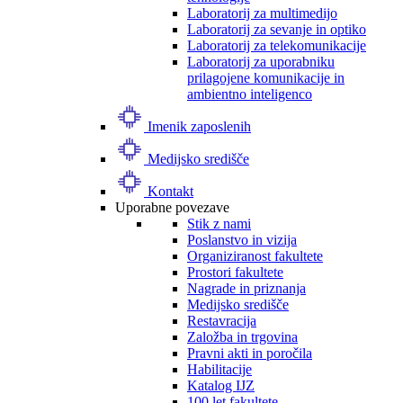
Laboratorij za multimedijo
Laboratorij za sevanje in optiko
Laboratorij za telekomunikacije
Laboratorij za uporabniku
prilagojene komunikacije in
ambientno inteligenco
Imenik zaposlenih
Medijsko središče
Kontakt
Uporabne povezave
Stik z nami
Poslanstvo in vizija
Organiziranost fakultete
Prostori fakultete
Nagrade in priznanja
Medijsko središče
Restavracija
Založba in trgovina
Pravni akti in poročila
Habilitacije
Katalog IJZ
100 let fakultete