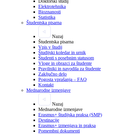
Doktorski študij
Elektrotehnika
Bioznanosti
Statistika
Študentska pisarna
Nazaj
Študentska pisarna
Vpis v študij
Študijski koledar in urnik
Študenti s posebnim statusom
Vloge in obrazci za študente
Pravilniki in navodila za študente
Zaključno delo
Pogosta vprašanja – FAQ
Kontakt
Mednarodne izmenjave
Nazaj
Mednarodne izmenjave
Erasmus+ študijska praksa (SMP)
Destinacije
Erasmus+ izmenjava in praksa
Pomembni dokumenti