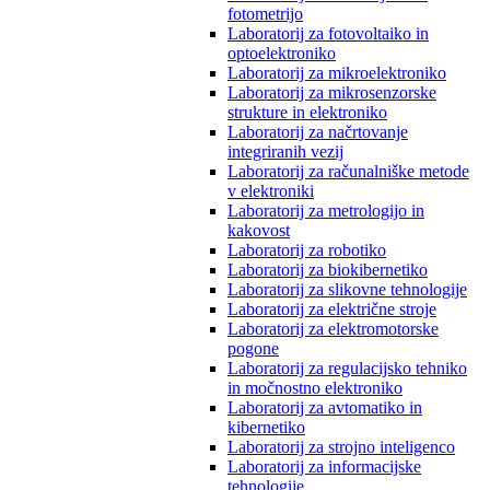
fotometrijo
Laboratorij za fotovoltaiko in
optoelektroniko
Laboratorij za mikroelektroniko
Laboratorij za mikrosenzorske
strukture in elektroniko
Laboratorij za načrtovanje
integriranih vezij
Laboratorij za računalniške metode
v elektroniki
Laboratorij za metrologijo in
kakovost
Laboratorij za robotiko
Laboratorij za biokibernetiko
Laboratorij za slikovne tehnologije
Laboratorij za električne stroje
Laboratorij za elektromotorske
pogone
Laboratorij za regulacijsko tehniko
in močnostno elektroniko
Laboratorij za avtomatiko in
kibernetiko
Laboratorij za strojno inteligenco
Laboratorij za informacijske
tehnologije