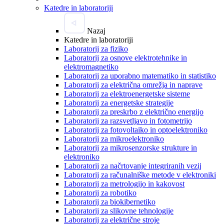
Katedre in laboratoriji
Nazaj
Katedre in laboratoriji
Laboratorij za fiziko
Laboratorij za osnove elektrotehnike in
elektromagnetiko
Laboratorij za uporabno matematiko in statistiko
Laboratorij za električna omrežja in naprave
Laboratorij za elektroenergetske sisteme
Laboratorij za energetske strategije
Laboratorij za preskrbo z električno energijo
Laboratorij za razsvetljavo in fotometrijo
Laboratorij za fotovoltaiko in optoelektroniko
Laboratorij za mikroelektroniko
Laboratorij za mikrosenzorske strukture in
elektroniko
Laboratorij za načrtovanje integriranih vezij
Laboratorij za računalniške metode v elektroniki
Laboratorij za metrologijo in kakovost
Laboratorij za robotiko
Laboratorij za biokibernetiko
Laboratorij za slikovne tehnologije
Laboratorij za električne stroje