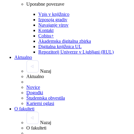
Uporabne povezave
Vpis v knjižnico
Izposoja gradiv
Navajanje virov
Kontakt
Cobiss+
Akademska digitalna zbirka
Digitalna knjižnica UL
Repozitorij Univerze v Ljubljani (RUL)
Aktualno
Nazaj
Aktualno
Novice
Dogodki
Študentska obvestila
Karierni oglasi
O fakulteti
Nazaj
O fakulteti