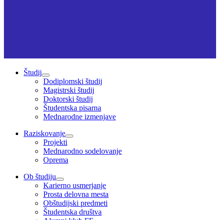
Študij
Dodiplomski študij
Magistrski študij
Doktorski študij
Študentska pisarna
Mednarodne izmenjave
Raziskovanje
Projekti
Mednarodno sodelovanje
Oprema
Ob študiju
Karierno usmerjanje
Prosta delovna mesta
Obštudijski predmeti
Študentska društva