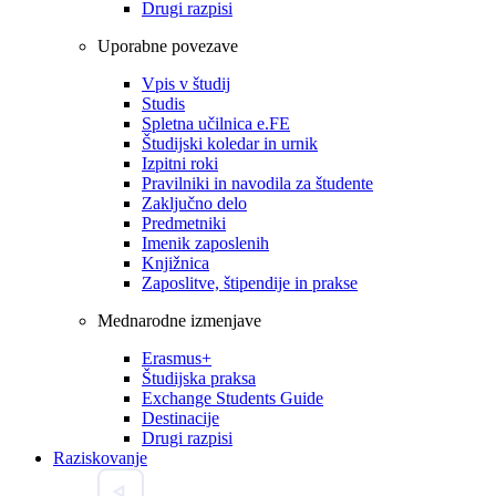
Drugi razpisi
Uporabne povezave
Vpis v študij
Studis
Spletna učilnica e.FE
Študijski koledar in urnik
Izpitni roki
Pravilniki in navodila za študente
Zaključno delo
Predmetniki
Imenik zaposlenih
Knjižnica
Zaposlitve, štipendije in prakse
Mednarodne izmenjave
Erasmus+
Študijska praksa
Exchange Students Guide
Destinacije
Drugi razpisi
Raziskovanje