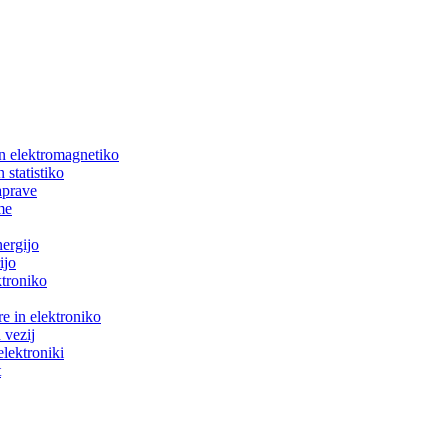
in elektromagnetiko
 statistiko
aprave
me
nergijo
ijo
ktroniko
e in elektroniko
 vezij
elektroniki
t