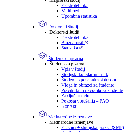
Magistrski študij
Elektrotehnika
Multimedija
Uporabna statistika
Doktorski študij
Doktorski študij
Elektrotehnika
Bioznanosti
Statistika
Študentska pisarna
Študentska pisarna
Vpis v študij
Študijski koledar in urnik
Študenti s posebnim statusom
Vloge in obrazci za študente
Pravilniki in navodila za študente
Zaključno delo
Pogosta vprašanja – FAQ
Kontakt
Mednarodne izmenjave
Mednarodne izmenjave
Erasmus+ študijska praksa (SMP)