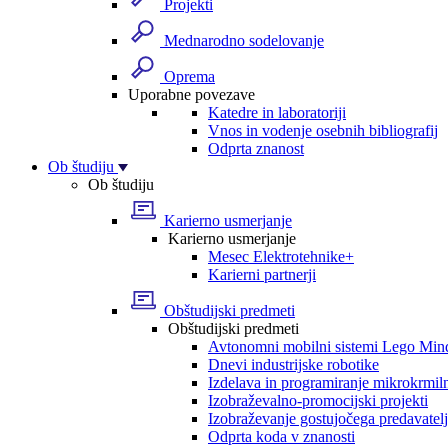
Projekti
Mednarodno sodelovanje
Oprema
Uporabne povezave
Katedre in laboratoriji
Vnos in vodenje osebnih bibliografij
Odprta znanost
Ob študiju
Ob študiju
Karierno usmerjanje
Karierno usmerjanje
Mesec Elektrotehnike+
Karierni partnerji
Obštudijski predmeti
Obštudijski predmeti
Avtonomni mobilni sistemi Lego Min
Dnevi industrijske robotike
Izdelava in programiranje mikrokrmil
Izobraževalno-promocijski projekti
Izobraževanje gostujočega predavatel
Odprta koda v znanosti