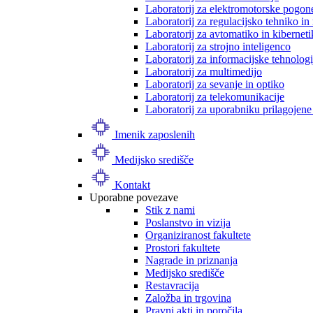
Laboratorij za elektromotorske pogon
Laboratorij za regulacijsko tehniko i
Laboratorij za avtomatiko in kibernet
Laboratorij za strojno inteligenco
Laboratorij za informacijske tehnologi
Laboratorij za multimedijo
Laboratorij za sevanje in optiko
Laboratorij za telekomunikacije
Laboratorij za uporabniku prilagojene
Imenik zaposlenih
Medijsko središče
Kontakt
Uporabne povezave
Stik z nami
Poslanstvo in vizija
Organiziranost fakultete
Prostori fakultete
Nagrade in priznanja
Medijsko središče
Restavracija
Založba in trgovina
Pravni akti in poročila