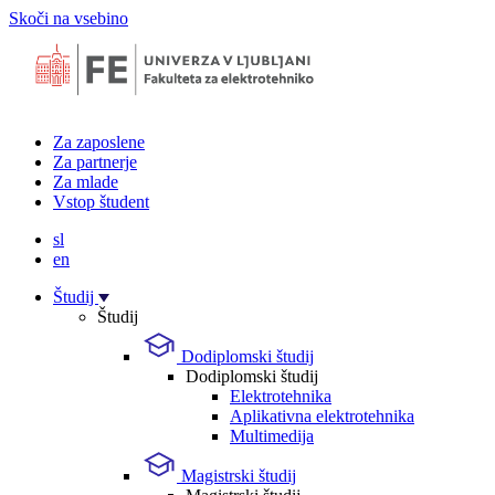
Skoči na vsebino
Za zaposlene
Za partnerje
Za mlade
Vstop študent
sl
en
Študij
Študij
Dodiplomski študij
Dodiplomski študij
Elektrotehnika
Aplikativna elektrotehnika
Multimedija
Magistrski študij