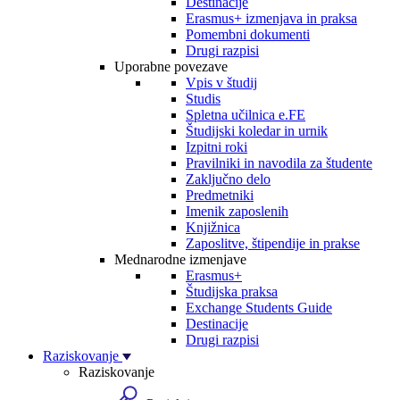
Destinacije
Erasmus+ izmenjava in praksa
Pomembni dokumenti
Drugi razpisi
Uporabne povezave
Vpis v študij
Studis
Spletna učilnica e.FE
Študijski koledar in urnik
Izpitni roki
Pravilniki in navodila za študente
Zaključno delo
Predmetniki
Imenik zaposlenih
Knjižnica
Zaposlitve, štipendije in prakse
Mednarodne izmenjave
Erasmus+
Študijska praksa
Exchange Students Guide
Destinacije
Drugi razpisi
Raziskovanje
Raziskovanje