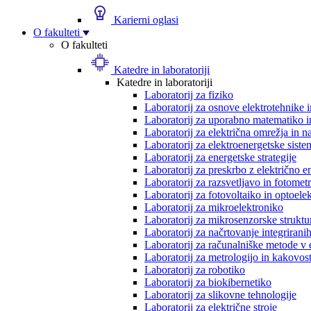
Karierni oglasi
O fakulteti
O fakulteti
Katedre in laboratoriji
Katedre in laboratoriji
Laboratorij za fiziko
Laboratorij za osnove elektrotehnike 
Laboratorij za uporabno matematiko in
Laboratorij za električna omrežja in n
Laboratorij za elektroenergetske siste
Laboratorij za energetske strategije
Laboratorij za preskrbo z električno e
Laboratorij za razsvetljavo in fotometr
Laboratorij za fotovoltaiko in optoele
Laboratorij za mikroelektroniko
Laboratorij za mikrosenzorske struktur
Laboratorij za načrtovanje integriranih
Laboratorij za računalniške metode v 
Laboratorij za metrologijo in kakovos
Laboratorij za robotiko
Laboratorij za biokibernetiko
Laboratorij za slikovne tehnologije
Laboratorij za električne stroje