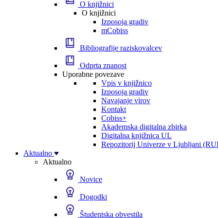
O knjižnici
O knjižnici
Izposoja gradiv
mCobiss
Bibliografije raziskovalcev
Odprta znanost
Uporabne povezave
Vpis v knjižnico
Izposoja gradiv
Navajanje virov
Kontakt
Cobiss+
Akademska digitalna zbirka
Digitalna knjižnica UL
Repozitorij Univerze v Ljubljani (RU
Aktualno
Aktualno
Novice
Dogodki
Študentska obvestila