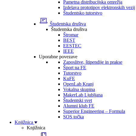
Pametna distribucijska omrežja
Izdelava prototipov elektronskih vezij
Študentsko tutorstvo
Študentska društva
Študentska društva
Štromar
BEST
EESTEC
IEEE
Uporabne povezave
Zaposlitve, štipendije in prakse
Šport na FE
Tutorstvo
KuFE
OpenLab Kranj
Vokalna skupina
MakerLab Ljubljana
Študentski svet
Alumni klub FE
Superior Engineering – Formula
SOS točka
Knjižnica
Knjižnica