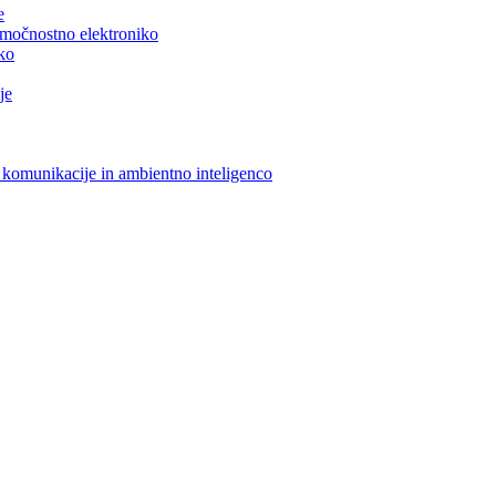
e
n močnostno elektroniko
iko
je
 komunikacije in ambientno inteligenco