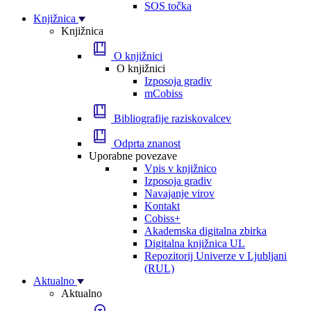
SOS točka
Knjižnica
Knjižnica
O knjižnici
O knjižnici
Izposoja gradiv
mCobiss
Bibliografije raziskovalcev
Odprta znanost
Uporabne povezave
Vpis v knjižnico
Izposoja gradiv
Navajanje virov
Kontakt
Cobiss+
Akademska digitalna zbirka
Digitalna knjižnica UL
Repozitorij Univerze v Ljubljani
(RUL)
Aktualno
Aktualno