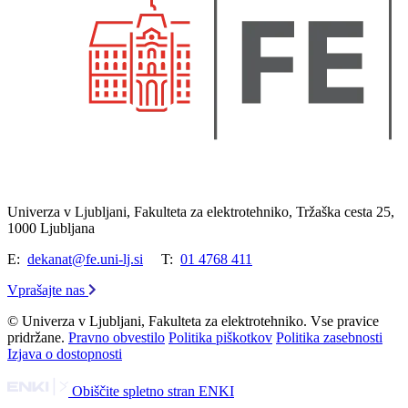
Univerza v Ljubljani, Fakulteta za elektrotehniko, Tržaška cesta 25,
1000 Ljubljana
E:
dekanat@fe.uni-lj.si
T:
01 4768 411
Vprašajte nas
© Univerza v Ljubljani, Fakulteta za elektrotehniko. Vse pravice
pridržane.
Pravno obvestilo
Politika piškotkov
Politika zasebnosti
Izjava o dostopnosti
Obiščite spletno stran ENKI