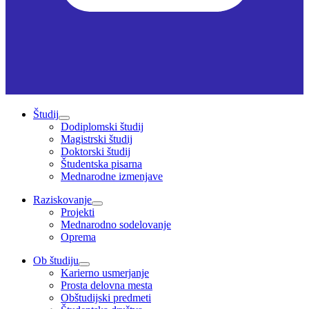
Študij
Dodiplomski študij
Magistrski študij
Doktorski študij
Študentska pisarna
Mednarodne izmenjave
Raziskovanje
Projekti
Mednarodno sodelovanje
Oprema
Ob študiju
Karierno usmerjanje
Prosta delovna mesta
Obštudijski predmeti