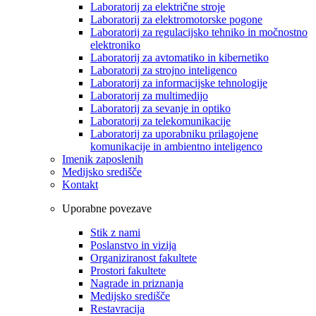
Laboratorij za električne stroje
Laboratorij za elektromotorske pogone
Laboratorij za regulacijsko tehniko in močnostno
elektroniko
Laboratorij za avtomatiko in kibernetiko
Laboratorij za strojno inteligenco
Laboratorij za informacijske tehnologije
Laboratorij za multimedijo
Laboratorij za sevanje in optiko
Laboratorij za telekomunikacije
Laboratorij za uporabniku prilagojene
komunikacije in ambientno inteligenco
Imenik zaposlenih
Medijsko središče
Kontakt
Uporabne povezave
Stik z nami
Poslanstvo in vizija
Organiziranost fakultete
Prostori fakultete
Nagrade in priznanja
Medijsko središče
Restavracija