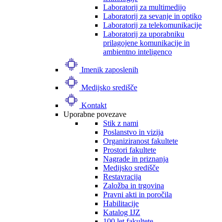
Laboratorij za multimedijo
Laboratorij za sevanje in optiko
Laboratorij za telekomunikacije
Laboratorij za uporabniku
prilagojene komunikacije in
ambientno inteligenco
Imenik zaposlenih
Medijsko središče
Kontakt
Uporabne povezave
Stik z nami
Poslanstvo in vizija
Organiziranost fakultete
Prostori fakultete
Nagrade in priznanja
Medijsko središče
Restavracija
Založba in trgovina
Pravni akti in poročila
Habilitacije
Katalog IJZ
100 let fakultete