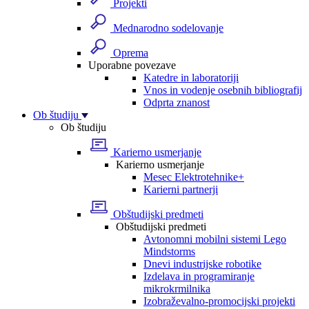
Projekti
Mednarodno sodelovanje
Oprema
Uporabne povezave
Katedre in laboratoriji
Vnos in vodenje osebnih bibliografij
Odprta znanost
Ob študiju
Ob študiju
Karierno usmerjanje
Karierno usmerjanje
Mesec Elektrotehnike+
Karierni partnerji
Obštudijski predmeti
Obštudijski predmeti
Avtonomni mobilni sistemi Lego
Mindstorms
Dnevi industrijske robotike
Izdelava in programiranje
mikrokrmilnika
Izobraževalno-promocijski projekti