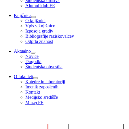
Študentska društva
Alumni klub FE
Knjižnica
O knjižnici
Vpis v knjižnico
Izposoja gradiv
Bibliografije raziskovalcev
Odprta znanost
Aktualno
Novice
Dogodki
Študentska obvestila
O fakulteti
Katedre in laboratoriji
Imenik zaposlenih
Kontakt
Medijsko središče
Muzej FE