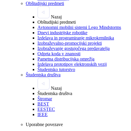
Obštudijski predmeti
Nazaj
Obštudijski predmeti
Avtonomni mobilni sistemi Lego Mindstorms
Dnevi industrijske robotike
Izdelava in programiranje mikrokrmilnika
Izobraževalno-promocijski projekti
Izobraževanje gostujočega predavatelja
Odprta koda v znanosti
Pametna distribucijska omrežja
Izdelava prototipov elektronskih vezij
Študentsko tutorstvo
Študentska društva
Nazaj
Študentska društva
Štromar
BEST
EESTEC
IEEE
Uporabne povezave