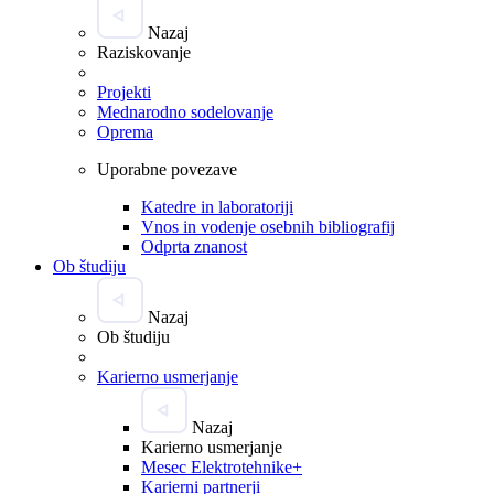
Nazaj
Raziskovanje
Projekti
Mednarodno sodelovanje
Oprema
Uporabne povezave
Katedre in laboratoriji
Vnos in vodenje osebnih bibliografij
Odprta znanost
Ob študiju
Nazaj
Ob študiju
Karierno usmerjanje
Nazaj
Karierno usmerjanje
Mesec Elektrotehnike+
Karierni partnerji