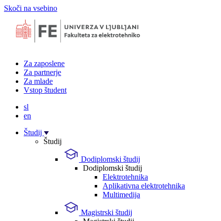
Skoči na vsebino
Za zaposlene
Za partnerje
Za mlade
Vstop študent
sl
en
Študij
Študij
Dodiplomski študij
Dodiplomski študij
Elektrotehnika
Aplikativna elektrotehnika
Multimedija
Magistrski študij