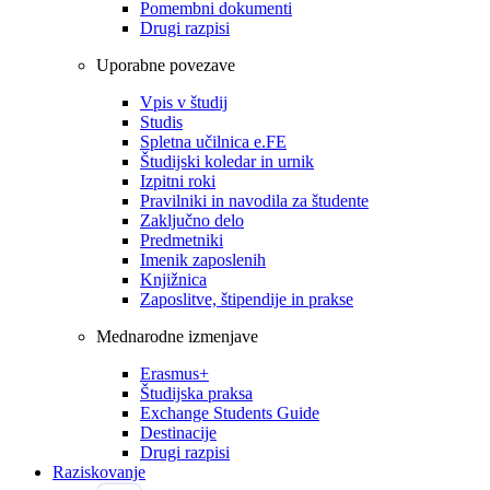
Pomembni dokumenti
Drugi razpisi
Uporabne povezave
Vpis v študij
Studis
Spletna učilnica e.FE
Študijski koledar in urnik
Izpitni roki
Pravilniki in navodila za študente
Zaključno delo
Predmetniki
Imenik zaposlenih
Knjižnica
Zaposlitve, štipendije in prakse
Mednarodne izmenjave
Erasmus+
Študijska praksa
Exchange Students Guide
Destinacije
Drugi razpisi
Raziskovanje