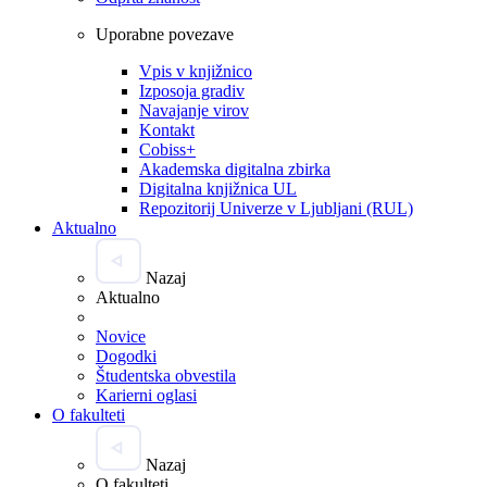
Uporabne povezave
Vpis v knjižnico
Izposoja gradiv
Navajanje virov
Kontakt
Cobiss+
Akademska digitalna zbirka
Digitalna knjižnica UL
Repozitorij Univerze v Ljubljani (RUL)
Aktualno
Nazaj
Aktualno
Novice
Dogodki
Študentska obvestila
Karierni oglasi
O fakulteti
Nazaj
O fakulteti