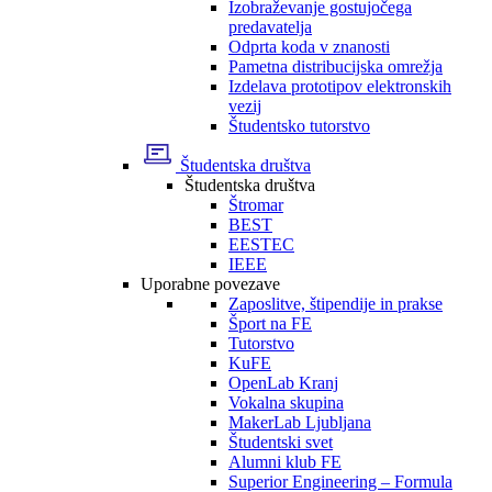
Izobraževanje gostujočega
predavatelja
Odprta koda v znanosti
Pametna distribucijska omrežja
Izdelava prototipov elektronskih
vezij
Študentsko tutorstvo
Študentska društva
Študentska društva
Štromar
BEST
EESTEC
IEEE
Uporabne povezave
Zaposlitve, štipendije in prakse
Šport na FE
Tutorstvo
KuFE
OpenLab Kranj
Vokalna skupina
MakerLab Ljubljana
Študentski svet
Alumni klub FE
Superior Engineering – Formula