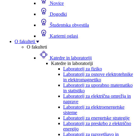
Novice
Dogodki
Študentska obvestila
Karierni oglasi
O fakulteti
O fakulteti
Katedre in laboratoriji
Katedre in laboratoriji
Laboratorij za fiziko
Laboratorij za osnove elektrotehnike
in elektromagnetiko
Laboratorij za uporabno matematiko
in statistiko
Laboratorij za električna omrežja in
naprave
Laboratorij za elektroenergetske
sisteme
Laboratorij za energetske strategije
Laboratorij za preskrbo z električno
energijo
Laboratorij za razsvetljavo in