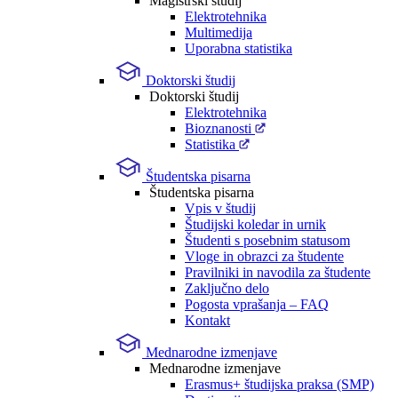
Magistrski študij
Elektrotehnika
Multimedija
Uporabna statistika
Doktorski študij
Doktorski študij
Elektrotehnika
Bioznanosti
Statistika
Študentska pisarna
Študentska pisarna
Vpis v študij
Študijski koledar in urnik
Študenti s posebnim statusom
Vloge in obrazci za študente
Pravilniki in navodila za študente
Zaključno delo
Pogosta vprašanja – FAQ
Kontakt
Mednarodne izmenjave
Mednarodne izmenjave
Erasmus+ študijska praksa (SMP)