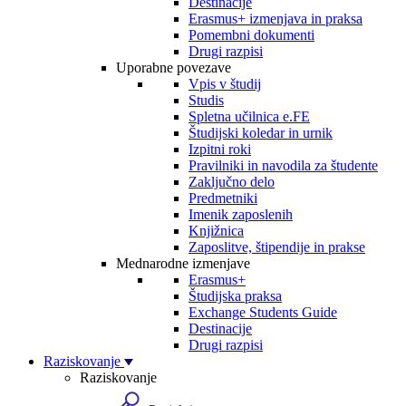
Destinacije
Erasmus+ izmenjava in praksa
Pomembni dokumenti
Drugi razpisi
Uporabne povezave
Vpis v študij
Studis
Spletna učilnica e.FE
Študijski koledar in urnik
Izpitni roki
Pravilniki in navodila za študente
Zaključno delo
Predmetniki
Imenik zaposlenih
Knjižnica
Zaposlitve, štipendije in prakse
Mednarodne izmenjave
Erasmus+
Študijska praksa
Exchange Students Guide
Destinacije
Drugi razpisi
Raziskovanje
Raziskovanje