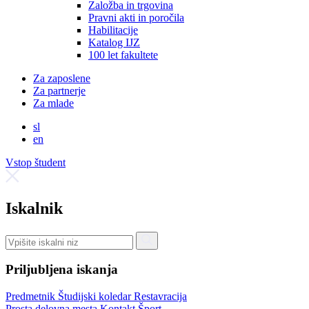
Založba in trgovina
Pravni akti in poročila
Habilitacije
Katalog IJZ
100 let fakultete
Za zaposlene
Za partnerje
Za mlade
sl
en
Vstop študent
Iskalnik
Priljubljena iskanja
Predmetnik
Študijski koledar
Restavracija
Prosta delovna mesta
Kontakt
Šport