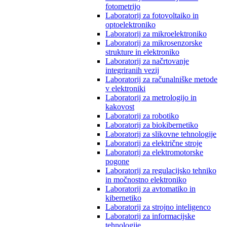
fotometrijo
Laboratorij za fotovoltaiko in
optoelektroniko
Laboratorij za mikroelektroniko
Laboratorij za mikrosenzorske
strukture in elektroniko
Laboratorij za načrtovanje
integriranih vezij
Laboratorij za računalniške metode
v elektroniki
Laboratorij za metrologijo in
kakovost
Laboratorij za robotiko
Laboratorij za biokibernetiko
Laboratorij za slikovne tehnologije
Laboratorij za električne stroje
Laboratorij za elektromotorske
pogone
Laboratorij za regulacijsko tehniko
in močnostno elektroniko
Laboratorij za avtomatiko in
kibernetiko
Laboratorij za strojno inteligenco
Laboratorij za informacijske
tehnologije