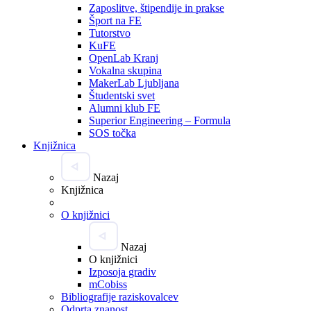
Zaposlitve, štipendije in prakse
Šport na FE
Tutorstvo
KuFE
OpenLab Kranj
Vokalna skupina
MakerLab Ljubljana
Študentski svet
Alumni klub FE
Superior Engineering – Formula
SOS točka
Knjižnica
Nazaj
Knjižnica
O knjižnici
Nazaj
O knjižnici
Izposoja gradiv
mCobiss
Bibliografije raziskovalcev
Odprta znanost