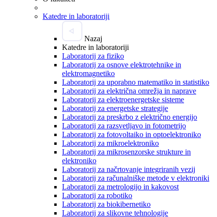
Katedre in laboratoriji
Nazaj
Katedre in laboratoriji
Laboratorij za fiziko
Laboratorij za osnove elektrotehnike in
elektromagnetiko
Laboratorij za uporabno matematiko in statistiko
Laboratorij za električna omrežja in naprave
Laboratorij za elektroenergetske sisteme
Laboratorij za energetske strategije
Laboratorij za preskrbo z električno energijo
Laboratorij za razsvetljavo in fotometrijo
Laboratorij za fotovoltaiko in optoelektroniko
Laboratorij za mikroelektroniko
Laboratorij za mikrosenzorske strukture in
elektroniko
Laboratorij za načrtovanje integriranih vezij
Laboratorij za računalniške metode v elektroniki
Laboratorij za metrologijo in kakovost
Laboratorij za robotiko
Laboratorij za biokibernetiko
Laboratorij za slikovne tehnologije