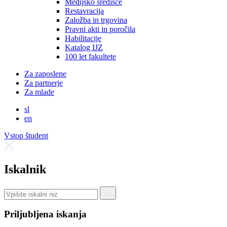
Medijsko središče
Restavracija
Založba in trgovina
Pravni akti in poročila
Habilitacije
Katalog IJZ
100 let fakultete
Za zaposlene
Za partnerje
Za mlade
sl
en
Vstop študent
Iskalnik
Priljubljena iskanja