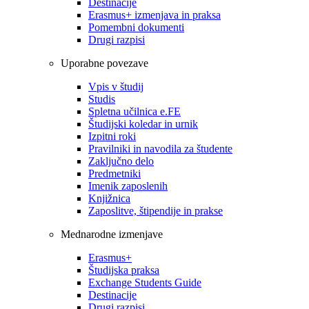
Destinacije
Erasmus+ izmenjava in praksa
Pomembni dokumenti
Drugi razpisi
Uporabne povezave
Vpis v študij
Studis
Spletna učilnica e.FE
Študijski koledar in urnik
Izpitni roki
Pravilniki in navodila za študente
Zaključno delo
Predmetniki
Imenik zaposlenih
Knjižnica
Zaposlitve, štipendije in prakse
Mednarodne izmenjave
Erasmus+
Študijska praksa
Exchange Students Guide
Destinacije
Drugi razpisi