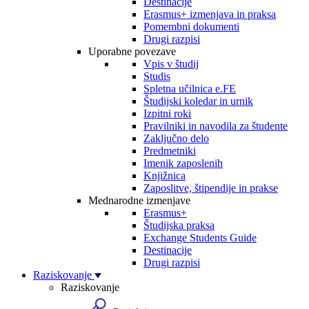
Destinacije
Erasmus+ izmenjava in praksa
Pomembni dokumenti
Drugi razpisi
Uporabne povezave
Vpis v študij
Studis
Spletna učilnica e.FE
Študijski koledar in urnik
Izpitni roki
Pravilniki in navodila za študente
Zaključno delo
Predmetniki
Imenik zaposlenih
Knjižnica
Zaposlitve, štipendije in prakse
Mednarodne izmenjave
Erasmus+
Študijska praksa
Exchange Students Guide
Destinacije
Drugi razpisi
Raziskovanje
Raziskovanje