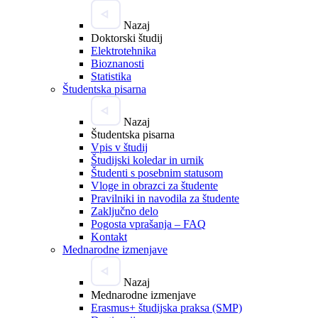
Nazaj
Doktorski študij
Elektrotehnika
Bioznanosti
Statistika
Študentska pisarna
Nazaj
Študentska pisarna
Vpis v študij
Študijski koledar in urnik
Študenti s posebnim statusom
Vloge in obrazci za študente
Pravilniki in navodila za študente
Zaključno delo
Pogosta vprašanja – FAQ
Kontakt
Mednarodne izmenjave
Nazaj
Mednarodne izmenjave
Erasmus+ študijska praksa (SMP)