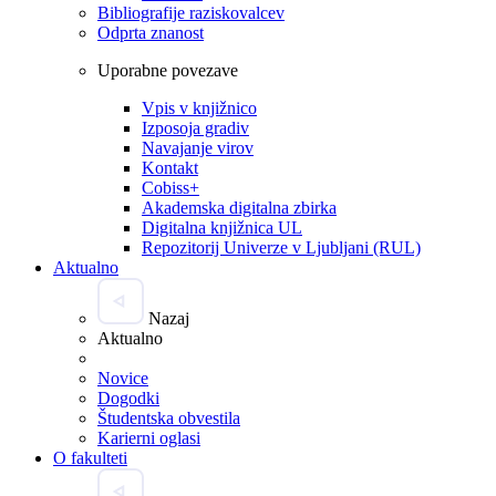
Bibliografije raziskovalcev
Odprta znanost
Uporabne povezave
Vpis v knjižnico
Izposoja gradiv
Navajanje virov
Kontakt
Cobiss+
Akademska digitalna zbirka
Digitalna knjižnica UL
Repozitorij Univerze v Ljubljani (RUL)
Aktualno
Nazaj
Aktualno
Novice
Dogodki
Študentska obvestila
Karierni oglasi
O fakulteti