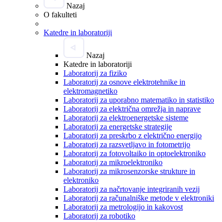
Nazaj
O fakulteti
Katedre in laboratoriji
Nazaj
Katedre in laboratoriji
Laboratorij za fiziko
Laboratorij za osnove elektrotehnike in
elektromagnetiko
Laboratorij za uporabno matematiko in statistiko
Laboratorij za električna omrežja in naprave
Laboratorij za elektroenergetske sisteme
Laboratorij za energetske strategije
Laboratorij za preskrbo z električno energijo
Laboratorij za razsvetljavo in fotometrijo
Laboratorij za fotovoltaiko in optoelektroniko
Laboratorij za mikroelektroniko
Laboratorij za mikrosenzorske strukture in
elektroniko
Laboratorij za načrtovanje integriranih vezij
Laboratorij za računalniške metode v elektroniki
Laboratorij za metrologijo in kakovost
Laboratorij za robotiko