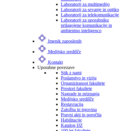
Laboratorij za multimedijo
Laboratorij za sevanje in optiko
Laboratorij za telekomunikacije
Laboratorij za uporabniku
prilagojene komunikacije in
ambientno inteligenco
Imenik zaposlenih
Medijsko središče
Kontakt
Uporabne povezave
Stik z nami
Poslanstvo in vizija
Organiziranost fakultete
Prostori fakultete
Nagrade in priznanja
Medijsko središče
Restavracija
Založba in trgovina
Pravni akti in poročila
Habilitacije
Katalog IJZ
100 let fakultete