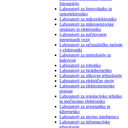
fotometrijo
Laboratorij za fotovoltaiko in
optoelektroniko
Laboratorij za mikroelektroniko
Laboratorij za mikrosenzorske
strukture in elektroniko
Laboratorij za načrtovanje
integriranih vezij
Laboratorij za računalniške metode
v elektroniki
Laboratorij za metrologijo in
kakovost
Laboratorij za robotiko
Laboratorij za biokibernetiko
Laboratorij za slikovne tehnologije
Laboratorij za električne stroje
Laboratorij za elektromotorske
pogone
Laboratorij za regulacijsko tehniko
in močnostno elektroniko
Laboratorij za avtomatiko in
kibernetiko
Laboratorij za strojno inteligenco
Laboratorij za informacijske
tehnologije