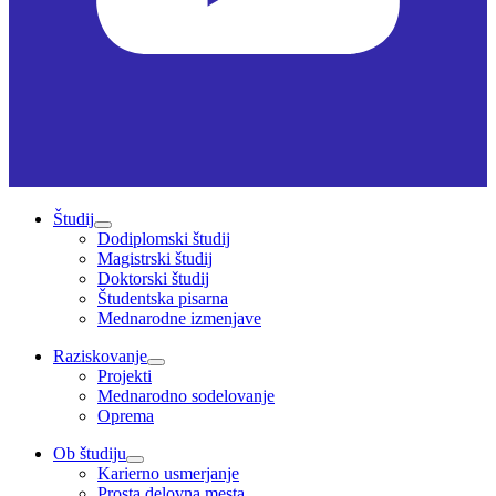
Študij
Dodiplomski študij
Magistrski študij
Doktorski študij
Študentska pisarna
Mednarodne izmenjave
Raziskovanje
Projekti
Mednarodno sodelovanje
Oprema
Ob študiju
Karierno usmerjanje
Prosta delovna mesta