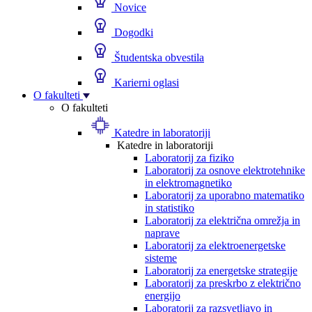
Novice
Dogodki
Študentska obvestila
Karierni oglasi
O fakulteti
O fakulteti
Katedre in laboratoriji
Katedre in laboratoriji
Laboratorij za fiziko
Laboratorij za osnove elektrotehnike
in elektromagnetiko
Laboratorij za uporabno matematiko
in statistiko
Laboratorij za električna omrežja in
naprave
Laboratorij za elektroenergetske
sisteme
Laboratorij za energetske strategije
Laboratorij za preskrbo z električno
energijo
Laboratorij za razsvetljavo in