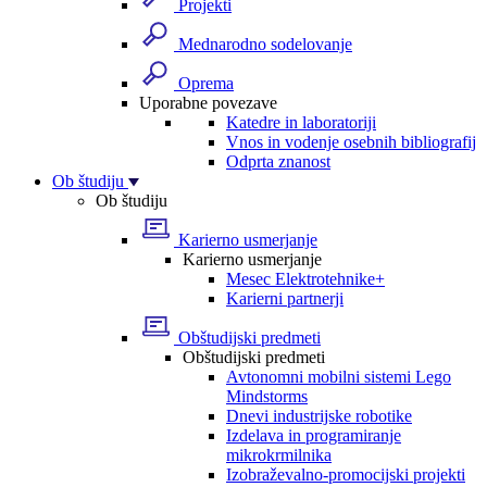
Projekti
Mednarodno sodelovanje
Oprema
Uporabne povezave
Katedre in laboratoriji
Vnos in vodenje osebnih bibliografij
Odprta znanost
Ob študiju
Ob študiju
Karierno usmerjanje
Karierno usmerjanje
Mesec Elektrotehnike+
Karierni partnerji
Obštudijski predmeti
Obštudijski predmeti
Avtonomni mobilni sistemi Lego
Mindstorms
Dnevi industrijske robotike
Izdelava in programiranje
mikrokrmilnika
Izobraževalno-promocijski projekti