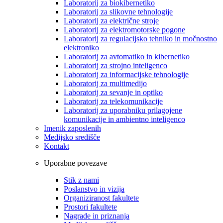
Laboratorij za biokibernetiko
Laboratorij za slikovne tehnologije
Laboratorij za električne stroje
Laboratorij za elektromotorske pogone
Laboratorij za regulacijsko tehniko in močnostno
elektroniko
Laboratorij za avtomatiko in kibernetiko
Laboratorij za strojno inteligenco
Laboratorij za informacijske tehnologije
Laboratorij za multimedijo
Laboratorij za sevanje in optiko
Laboratorij za telekomunikacije
Laboratorij za uporabniku prilagojene
komunikacije in ambientno inteligenco
Imenik zaposlenih
Medijsko središče
Kontakt
Uporabne povezave
Stik z nami
Poslanstvo in vizija
Organiziranost fakultete
Prostori fakultete
Nagrade in priznanja