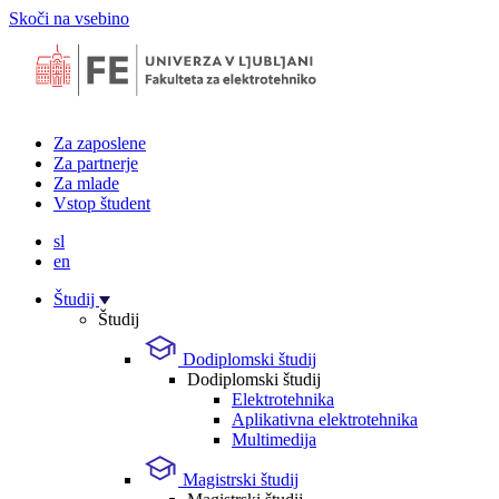
Skoči na vsebino
Za zaposlene
Za partnerje
Za mlade
Vstop študent
sl
en
Študij
Študij
Dodiplomski študij
Dodiplomski študij
Elektrotehnika
Aplikativna elektrotehnika
Multimedija
Magistrski študij