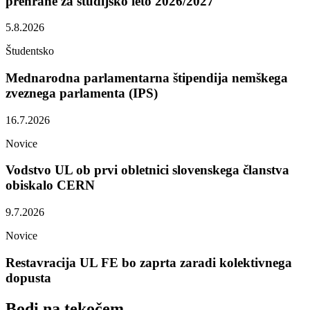
prehrane za študijsko leto 2026/2027
5.8.2026
Študentsko
Mednarodna parlamentarna štipendija nemškega
zveznega parlamenta (IPS)
16.7.2026
Novice
Vodstvo UL ob prvi obletnici slovenskega članstva
obiskalo CERN
9.7.2026
Novice
Restavracija UL FE bo zaprta zaradi kolektivnega
dopusta
Bodi na
tekočem