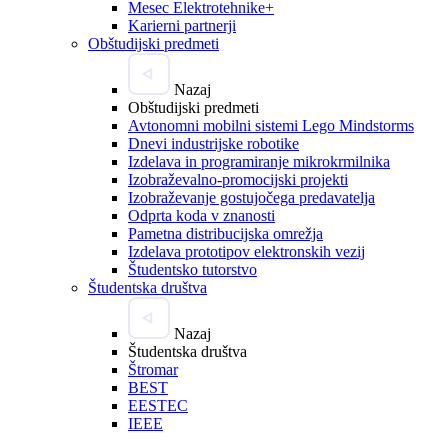
Mesec Elektrotehnike+
Karierni partnerji
Obštudijski predmeti
Nazaj
Obštudijski predmeti
Avtonomni mobilni sistemi Lego Mindstorms
Dnevi industrijske robotike
Izdelava in programiranje mikrokrmilnika
Izobraževalno-promocijski projekti
Izobraževanje gostujočega predavatelja
Odprta koda v znanosti
Pametna distribucijska omrežja
Izdelava prototipov elektronskih vezij
Študentsko tutorstvo
Študentska društva
Nazaj
Študentska društva
Štromar
BEST
EESTEC
IEEE