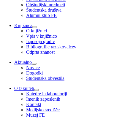
Obštudijski predmeti
Študentska društva
Alumni klub FE
Knjižnica
O knjižnici
Vpis v knjižnico
Izposoja gradiv
Bibliografije raziskovalcev
Odprta znanost
Aktualno
Novice
Dogodki
Študentska obvestila
O fakulteti
Katedre in laboratoriji
Imenik zaposlenih
Kontakt
Medijsko središče
Muzej FE