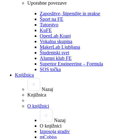
Uporabne povezave
Zaposlitve, štipendije in prakse
Šport na FE
Tutorstvo
KuFE
OpenLab Kranj
Vokalna skupina
MakerLab Ljubljana
Študentski svet
Alumni klub FE
Superior Engineering – Formula
SOS točka
Knjižnica
Nazaj
Knjižnica
O knjižnici
Nazaj
O knjižnici
Izposoja gradiv
mCobiss