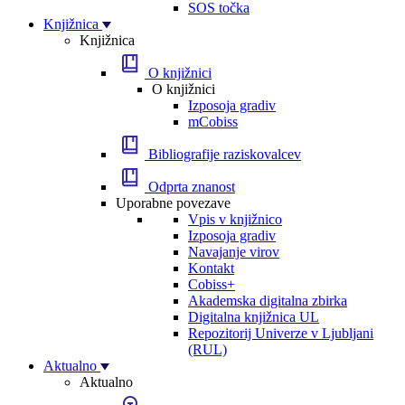
SOS točka
Knjižnica
Knjižnica
O knjižnici
O knjižnici
Izposoja gradiv
mCobiss
Bibliografije raziskovalcev
Odprta znanost
Uporabne povezave
Vpis v knjižnico
Izposoja gradiv
Navajanje virov
Kontakt
Cobiss+
Akademska digitalna zbirka
Digitalna knjižnica UL
Repozitorij Univerze v Ljubljani
(RUL)
Aktualno
Aktualno