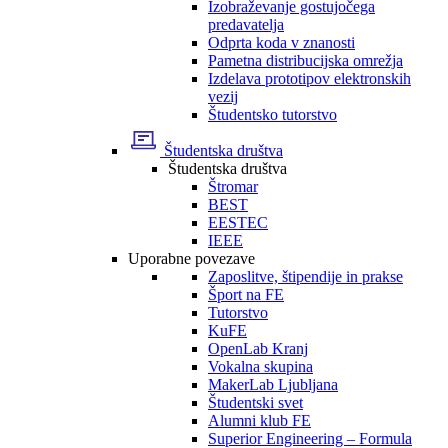
Izobraževanje gostujočega
predavatelja
Odprta koda v znanosti
Pametna distribucijska omrežja
Izdelava prototipov elektronskih
vezij
Študentsko tutorstvo
Študentska društva
Študentska društva
Štromar
BEST
EESTEC
IEEE
Uporabne povezave
Zaposlitve, štipendije in prakse
Šport na FE
Tutorstvo
KuFE
OpenLab Kranj
Vokalna skupina
MakerLab Ljubljana
Študentski svet
Alumni klub FE
Superior Engineering – Formula