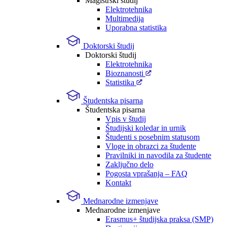
Magistrski študij
Elektrotehnika
Multimedija
Uporabna statistika
Doktorski študij
Doktorski študij
Elektrotehnika
Bioznanosti
Statistika
Študentska pisarna
Študentska pisarna
Vpis v študij
Študijski koledar in urnik
Študenti s posebnim statusom
Vloge in obrazci za študente
Pravilniki in navodila za študente
Zaključno delo
Pogosta vprašanja – FAQ
Kontakt
Mednarodne izmenjave
Mednarodne izmenjave
Erasmus+ študijska praksa (SMP)