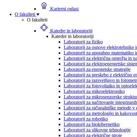
Karierni oglasi
O fakulteti
O fakulteti
Katedre in laboratoriji
Katedre in laboratoriji
Laboratorij za fiziko
Laboratorij za osnove elektrotehnike 
Laboratorij za uporabno matematiko in
Laboratorij za električna omrežja in n
Laboratorij za elektroenergetske siste
Laboratorij za energetske strategije
Laboratorij za preskrbo z električno e
Laboratorij za razsvetljavo in fotometr
Laboratorij za fotovoltaiko in optoele
Laboratorij za mikroelektroniko
Laboratorij za mikrosenzorske struktur
Laboratorij za načrtovanje integriranih
Laboratorij za računalniške metode v 
Laboratorij za metrologijo in kakovos
Laboratorij za robotiko
Laboratorij za biokibernetiko
Laboratorij za slikovne tehnologije
Laboratorij za električne stroje