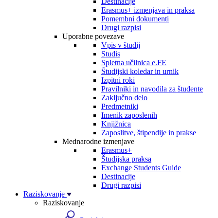
Destinacije
Erasmus+ izmenjava in praksa
Pomembni dokumenti
Drugi razpisi
Uporabne povezave
Vpis v študij
Studis
Spletna učilnica e.FE
Študijski koledar in urnik
Izpitni roki
Pravilniki in navodila za študente
Zaključno delo
Predmetniki
Imenik zaposlenih
Knjižnica
Zaposlitve, štipendije in prakse
Mednarodne izmenjave
Erasmus+
Študijska praksa
Exchange Students Guide
Destinacije
Drugi razpisi
Raziskovanje
Raziskovanje