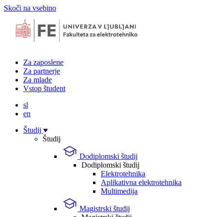
Skoči na vsebino
Za zaposlene
Za partnerje
Za mlade
Vstop študent
sl
en
Študij
Študij
Dodiplomski študij
Dodiplomski študij
Elektrotehnika
Aplikativna elektrotehnika
Multimedija
Magistrski študij