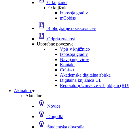
O knjižnici
O knjižnici
Izposoja gradiv
mCobiss
Bibliografije raziskovalcev
Odprta znanost
Uporabne povezave
Vpis v knjižnico
Izposoja gradiv
Navajanje virov
Kontakt
Cobiss+
Akademska digitalna zbirka
Digitalna knjižnica UL
Repozitorij Univerze v Ljubljani (RU
Aktualno
Aktualno
Novice
Dogodki
Študentska obvestila