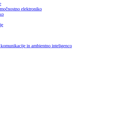
e
n močnostno elektroniko
iko
je
 komunikacije in ambientno inteligenco