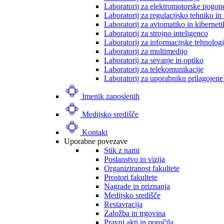
Laboratorij za elektromotorske pogon
Laboratorij za regulacijsko tehniko i
Laboratorij za avtomatiko in kibernet
Laboratorij za strojno inteligenco
Laboratorij za informacijske tehnologi
Laboratorij za multimedijo
Laboratorij za sevanje in optiko
Laboratorij za telekomunikacije
Laboratorij za uporabniku prilagojene
Imenik zaposlenih
Medijsko središče
Kontakt
Uporabne povezave
Stik z nami
Poslanstvo in vizija
Organiziranost fakultete
Prostori fakultete
Nagrade in priznanja
Medijsko središče
Restavracija
Založba in trgovina
Pravni akti in poročila