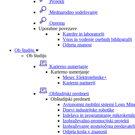
Projekti
Mednarodno sodelovanje
Oprema
Uporabne povezave
Katedre in laboratoriji
Vnos in vodenje osebnih bibliografij
Odprta znanost
Ob študiju
Ob študiju
Karierno usmerjanje
Karierno usmerjanje
Mesec Elektrotehnike+
Karierni partnerji
Obštudijski predmeti
Obštudijski predmeti
Avtonomni mobilni sistemi Lego Min
Dnevi industrijske robotike
Izdelava in programiranje mikrokrmil
Izobraževalno-promocijski projekti
Izobraževanje gostujočega predavatel
Odprta koda v znanosti