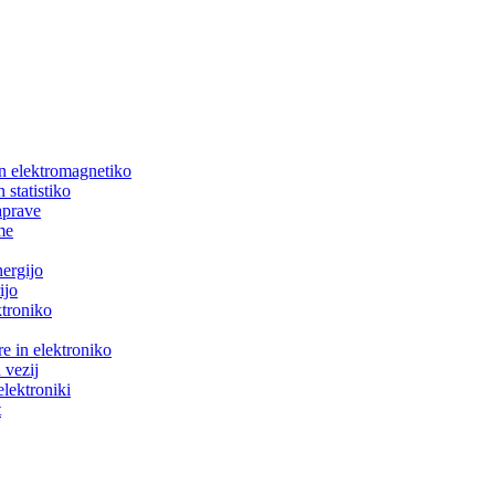
in elektromagnetiko
 statistiko
aprave
me
nergijo
ijo
ktroniko
e in elektroniko
 vezij
elektroniki
t