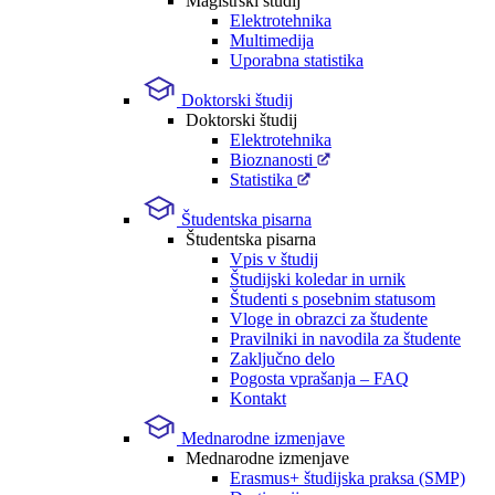
Magistrski študij
Elektrotehnika
Multimedija
Uporabna statistika
Doktorski študij
Doktorski študij
Elektrotehnika
Bioznanosti
Statistika
Študentska pisarna
Študentska pisarna
Vpis v študij
Študijski koledar in urnik
Študenti s posebnim statusom
Vloge in obrazci za študente
Pravilniki in navodila za študente
Zaključno delo
Pogosta vprašanja – FAQ
Kontakt
Mednarodne izmenjave
Mednarodne izmenjave
Erasmus+ študijska praksa (SMP)