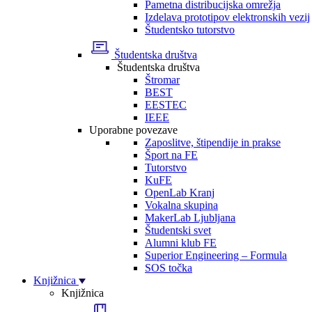
Pametna distribucijska omrežja
Izdelava prototipov elektronskih vezij
Študentsko tutorstvo
Študentska društva
Študentska društva
Štromar
BEST
EESTEC
IEEE
Uporabne povezave
Zaposlitve, štipendije in prakse
Šport na FE
Tutorstvo
KuFE
OpenLab Kranj
Vokalna skupina
MakerLab Ljubljana
Študentski svet
Alumni klub FE
Superior Engineering – Formula
SOS točka
Knjižnica
Knjižnica