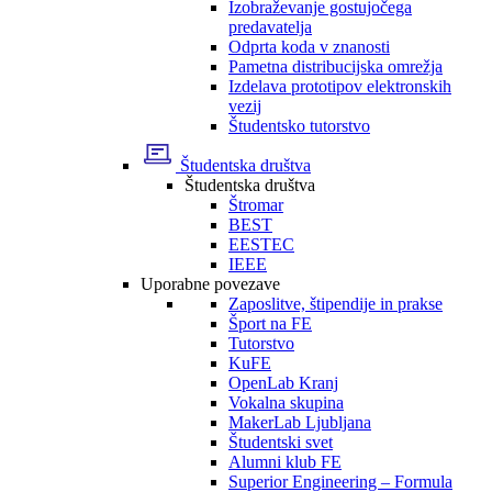
Izobraževanje gostujočega
predavatelja
Odprta koda v znanosti
Pametna distribucijska omrežja
Izdelava prototipov elektronskih
vezij
Študentsko tutorstvo
Študentska društva
Študentska društva
Štromar
BEST
EESTEC
IEEE
Uporabne povezave
Zaposlitve, štipendije in prakse
Šport na FE
Tutorstvo
KuFE
OpenLab Kranj
Vokalna skupina
MakerLab Ljubljana
Študentski svet
Alumni klub FE
Superior Engineering – Formula