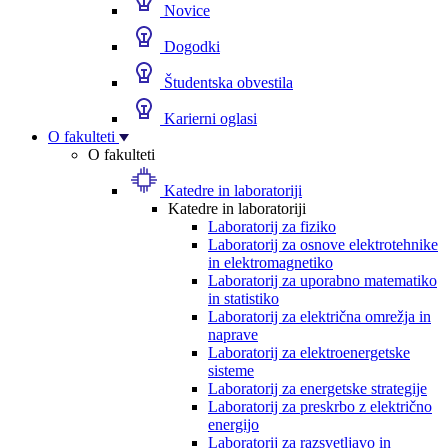
Novice
Dogodki
Študentska obvestila
Karierni oglasi
O fakulteti
O fakulteti
Katedre in laboratoriji
Katedre in laboratoriji
Laboratorij za fiziko
Laboratorij za osnove elektrotehnike
in elektromagnetiko
Laboratorij za uporabno matematiko
in statistiko
Laboratorij za električna omrežja in
naprave
Laboratorij za elektroenergetske
sisteme
Laboratorij za energetske strategije
Laboratorij za preskrbo z električno
energijo
Laboratorij za razsvetljavo in