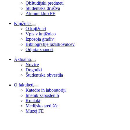
Obštudijski predmeti
Študentska društva
Alumni klub FE
Knjižnica
O knjižnici
Vpis v knjižnico
Izposoja gradiv
Bibliografije raziskovalcev
Odprta znanost
Aktualno
Novice
Dogodki
Študentska obvestila
O fakulteti
Katedre in laboratoriji
Imenik zaposlenih
Kontakt
Medijsko središče
Muzej FE