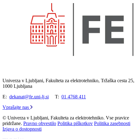
Univerza v Ljubljani, Fakulteta za elektrotehniko, Tržaška cesta 25,
1000 Ljubljana
E:
dekanat@fe.uni-lj.si
T:
01 4768 411
Vprašajte nas
© Univerza v Ljubljani, Fakulteta za elektrotehniko. Vse pravice
pridržane.
Pravno obvestilo
Politika piškotkov
Politika zasebnosti
Izjava o dostopnosti