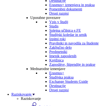
Destinacije
Erasmus+ izmenjava in praksa
Pomembni dokumenti
Drugi razpisi
Uporabne povezave
Vpis v študij
Studis
Spletna učilnica e.FE
Študijski koledar in urnik
Izpitni roki
Pravilniki in navodila za študente
Zaključno delo
Predmetniki
Imenik zaposlenih
Knjižnica
Zaposlitve, štipendije in prakse
Mednarodne izmenjave
Erasmus+
Študijska praksa
Exchange Students Guide
Destinacije
Drugi razpisi
Raziskovanje
Raziskovanje