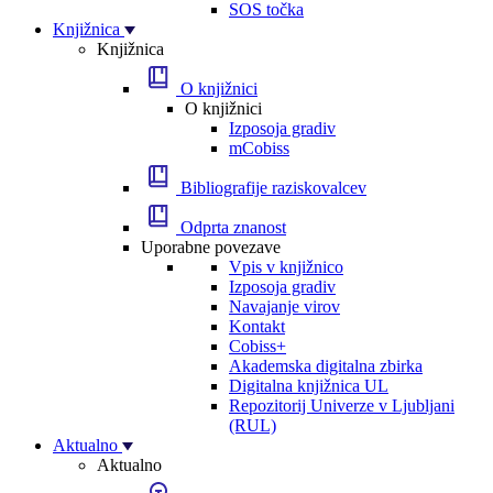
SOS točka
Knjižnica
Knjižnica
O knjižnici
O knjižnici
Izposoja gradiv
mCobiss
Bibliografije raziskovalcev
Odprta znanost
Uporabne povezave
Vpis v knjižnico
Izposoja gradiv
Navajanje virov
Kontakt
Cobiss+
Akademska digitalna zbirka
Digitalna knjižnica UL
Repozitorij Univerze v Ljubljani
(RUL)
Aktualno
Aktualno