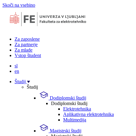
Skoči na vsebino
Za zaposlene
Za partnerje
Za mlade
Vstop študent
sl
en
Študij
Študij
Dodiplomski študij
Dodiplomski študij
Elektrotehnika
Aplikativna elektrotehnika
Multimedija
Magistrski študij