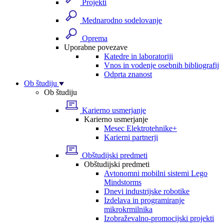
Projekti
Mednarodno sodelovanje
Oprema
Uporabne povezave
Katedre in laboratoriji
Vnos in vodenje osebnih bibliografij
Odprta znanost
Ob študiju
Ob študiju
Karierno usmerjanje
Karierno usmerjanje
Mesec Elektrotehnike+
Karierni partnerji
Obštudijski predmeti
Obštudijski predmeti
Avtonomni mobilni sistemi Lego
Mindstorms
Dnevi industrijske robotike
Izdelava in programiranje
mikrokrmilnika
Izobraževalno-promocijski projekti