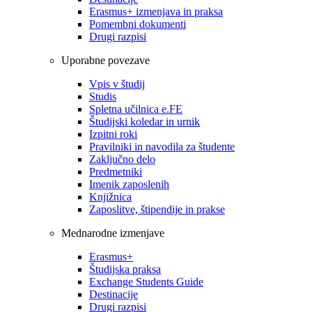
Erasmus+ izmenjava in praksa
Pomembni dokumenti
Drugi razpisi
Uporabne povezave
Vpis v študij
Studis
Spletna učilnica e.FE
Študijski koledar in urnik
Izpitni roki
Pravilniki in navodila za študente
Zaključno delo
Predmetniki
Imenik zaposlenih
Knjižnica
Zaposlitve, štipendije in prakse
Mednarodne izmenjave
Erasmus+
Študijska praksa
Exchange Students Guide
Destinacije
Drugi razpisi