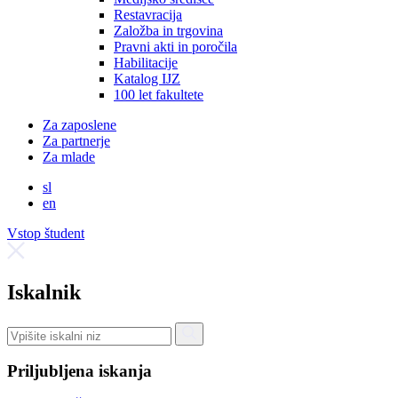
Restavracija
Založba in trgovina
Pravni akti in poročila
Habilitacije
Katalog IJZ
100 let fakultete
Za zaposlene
Za partnerje
Za mlade
sl
en
Vstop študent
Iskalnik
Priljubljena iskanja