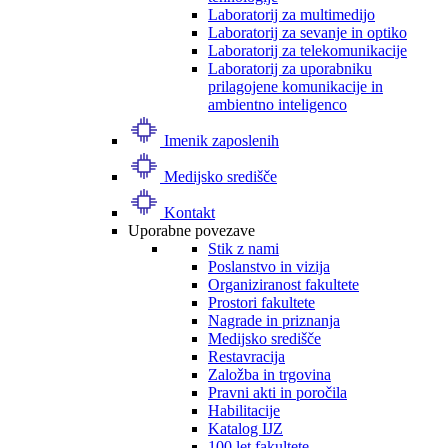
Laboratorij za multimedijo
Laboratorij za sevanje in optiko
Laboratorij za telekomunikacije
Laboratorij za uporabniku
prilagojene komunikacije in
ambientno inteligenco
Imenik zaposlenih
Medijsko središče
Kontakt
Uporabne povezave
Stik z nami
Poslanstvo in vizija
Organiziranost fakultete
Prostori fakultete
Nagrade in priznanja
Medijsko središče
Restavracija
Založba in trgovina
Pravni akti in poročila
Habilitacije
Katalog IJZ
100 let fakultete