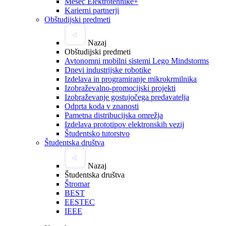
Mesec Elektrotehnike+
Karierni partnerji
Obštudijski predmeti
Nazaj
Obštudijski predmeti
Avtonomni mobilni sistemi Lego Mindstorms
Dnevi industrijske robotike
Izdelava in programiranje mikrokrmilnika
Izobraževalno-promocijski projekti
Izobraževanje gostujočega predavatelja
Odprta koda v znanosti
Pametna distribucijska omrežja
Izdelava prototipov elektronskih vezij
Študentsko tutorstvo
Študentska društva
Nazaj
Študentska društva
Štromar
BEST
EESTEC
IEEE