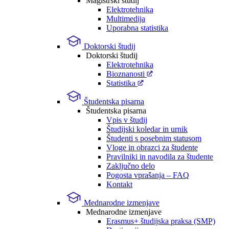
Magistrski študij
Elektrotehnika
Multimedija
Uporabna statistika
Doktorski študij
Doktorski študij
Elektrotehnika
Bioznanosti
Statistika
Študentska pisarna
Študentska pisarna
Vpis v študij
Študijski koledar in urnik
Študenti s posebnim statusom
Vloge in obrazci za študente
Pravilniki in navodila za študente
Zaključno delo
Pogosta vprašanja – FAQ
Kontakt
Mednarodne izmenjave
Mednarodne izmenjave
Erasmus+ študijska praksa (SMP)