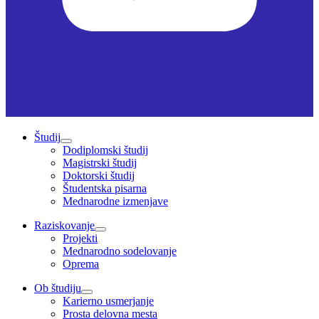
Študij
Dodiplomski študij
Magistrski študij
Doktorski študij
Študentska pisarna
Mednarodne izmenjave
Raziskovanje
Projekti
Mednarodno sodelovanje
Oprema
Ob študiju
Karierno usmerjanje
Prosta delovna mesta