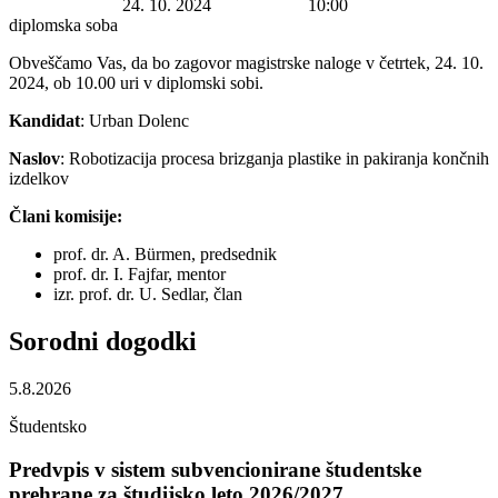
Datum začetka:
24. 10. 2024
Ura začetka:
10:00
Lokacija:
diplomska soba
Obveščamo Vas, da bo zagovor magistrske naloge v četrtek, 24. 10.
2024, ob 10.00 uri v diplomski sobi.
Kandidat
: Urban Dolenc
Naslov
: Robotizacija procesa brizganja plastike in pakiranja končnih
izdelkov
Člani komisije:
prof. dr. A. Bürmen, predsednik
prof. dr. I. Fajfar, mentor
izr. prof. dr. U. Sedlar, član
Sorodni
dogodki
5.8.2026
Študentsko
Predvpis v sistem subvencionirane študentske
prehrane za študijsko leto 2026/2027