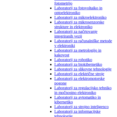
fotometrijo
Laboratorij za fotovoltaiko in
optoelektroniko
Laboratorij za mikroelektroniko
Laboratorij za mikrosenzorske
strukture in elektroniko
Laboratorij za načrtovanje
integriranih vezij
Laboratorij za računalniške metode
v elektroniki
Laboratorij za metrologijo in
kakovost
Laboratorij za robotiko
Laboratorij za biokibernetiko
Laboratorij za slikovne tehnologije
Laboratorij za električne stroje
Laboratorij za elektromotorske
pogone
Laboratorij za regulacijsko tehniko
in močnostno elektroniko
Laboratorij za avtomatiko in
kibernetiko
Laboratorij za strojno inteligenco
Laboratorij za informacijske
tehnologije