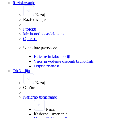
Raziskovanje
Nazaj
Raziskovanje
Projekti
Mednarodno sodelovanje
Oprema
Uporabne povezave
Katedre in laboratoriji
Vnos in vodenje osebnih bibliografij
Odprta znanost
Ob študiju
Nazaj
Ob študiju
Karierno usmerjanje
Nazaj
Karierno usmerjanje