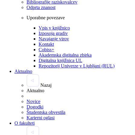
Bibliografije raziskovalcev
Odprta znanost
Uporabne povezave
Vpis v knjižnico
Izposoja gradiv
Navajanje virov
Kontakt
Cobiss+
Akademska digitalna zbirka
Digitalna knjižnica UL
Repozitorij Univerze v Ljubljani (RUL)
Aktualno
Nazaj
Aktualno
Novice
Dogodki
Študentska obvestila
Karierni oglasi
O fakulteti