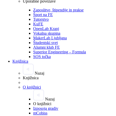
Uporabne povezave
Zaposlitve, štipendije in prakse
Šport na FE
Tutorstvo
KuFE
OpenLab Kranj
Vokalna skupina
MakerLab Ljubljana
Študentski svet
Alumni klub FE
Superior Engineering – Formula
SOS točka
Knjižnica
Nazaj
Knjižnica
O knjižnici
Nazaj
O knjižnici
Izposoja gradiv
mCobiss