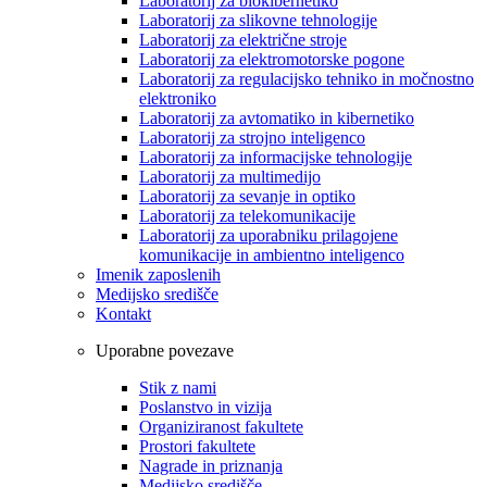
Laboratorij za biokibernetiko
Laboratorij za slikovne tehnologije
Laboratorij za električne stroje
Laboratorij za elektromotorske pogone
Laboratorij za regulacijsko tehniko in močnostno
elektroniko
Laboratorij za avtomatiko in kibernetiko
Laboratorij za strojno inteligenco
Laboratorij za informacijske tehnologije
Laboratorij za multimedijo
Laboratorij za sevanje in optiko
Laboratorij za telekomunikacije
Laboratorij za uporabniku prilagojene
komunikacije in ambientno inteligenco
Imenik zaposlenih
Medijsko središče
Kontakt
Uporabne povezave
Stik z nami
Poslanstvo in vizija
Organiziranost fakultete
Prostori fakultete
Nagrade in priznanja
Medijsko središče