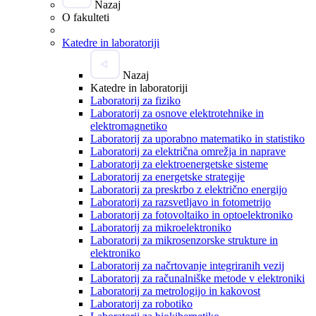
Nazaj
O fakulteti
Katedre in laboratoriji
Nazaj
Katedre in laboratoriji
Laboratorij za fiziko
Laboratorij za osnove elektrotehnike in
elektromagnetiko
Laboratorij za uporabno matematiko in statistiko
Laboratorij za električna omrežja in naprave
Laboratorij za elektroenergetske sisteme
Laboratorij za energetske strategije
Laboratorij za preskrbo z električno energijo
Laboratorij za razsvetljavo in fotometrijo
Laboratorij za fotovoltaiko in optoelektroniko
Laboratorij za mikroelektroniko
Laboratorij za mikrosenzorske strukture in
elektroniko
Laboratorij za načrtovanje integriranih vezij
Laboratorij za računalniške metode v elektroniki
Laboratorij za metrologijo in kakovost
Laboratorij za robotiko