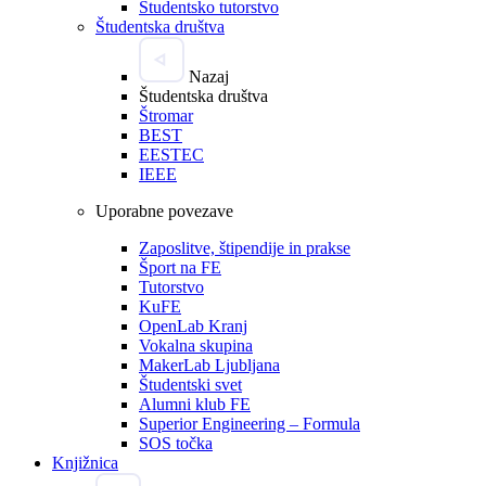
Študentsko tutorstvo
Študentska društva
Nazaj
Študentska društva
Štromar
BEST
EESTEC
IEEE
Uporabne povezave
Zaposlitve, štipendije in prakse
Šport na FE
Tutorstvo
KuFE
OpenLab Kranj
Vokalna skupina
MakerLab Ljubljana
Študentski svet
Alumni klub FE
Superior Engineering – Formula
SOS točka
Knjižnica