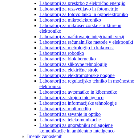
Laboratorij za preskrbo z električno energijo
Laboratorij za razsvetljavo in fotometrijo
Laboratorij za fotovoltaiko in optoelektroniko
Laboratorij za mikroelektroniko
Laboratorij za mikrosenzorske strukture in
elektroniko
Laboratorij za načrtovanje integriranih vezij
Laboratorij za računalniške metode v elektroniki
Laboratorij za metrologijo in kakovost
Laboratorij za robotiko
Laboratorij za biokibernetiko
Laboratorij za slikovne tehnologije
Laboratorij za električne stroje
Laboratorij za elektromotorske pogone
Laboratorij za regulacijsko tehniko in močnostno
elektroniko
Laboratorij za avtomatiko in kibernetiko
Laboratorij za strojno inteligenco
Laboratorij za informacijske tehnologije
Laboratorij za multimedijo
Laboratorij za sevanje in optiko
Laboratorij za telekomunikacije
Laboratorij za uporabniku prilagojene
komunikacije in ambientno inteligenco
Imenik zaposlenih