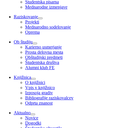
Študentska pisarna
Mednarodne izmenjave
Raziskovanje
Projekti
Mednarodno sodelovanje
Oprema
Ob študiju
Karierno usmerjanje
Prosta delovna mesta
Obštudijski predmeti
Študentska društva
Alumni klub FE
Knjižnica
O knjižnici
Vpis v knjižnico
Izposoja gradiv
Bibliografije raziskovalcev
Odprta znanost
Aktualno
Novice
Dogodki