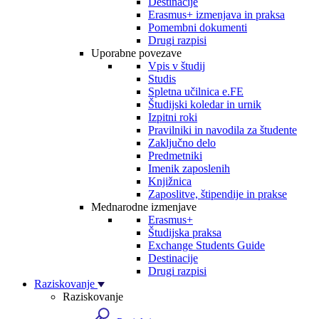
Destinacije
Erasmus+ izmenjava in praksa
Pomembni dokumenti
Drugi razpisi
Uporabne povezave
Vpis v študij
Studis
Spletna učilnica e.FE
Študijski koledar in urnik
Izpitni roki
Pravilniki in navodila za študente
Zaključno delo
Predmetniki
Imenik zaposlenih
Knjižnica
Zaposlitve, štipendije in prakse
Mednarodne izmenjave
Erasmus+
Študijska praksa
Exchange Students Guide
Destinacije
Drugi razpisi
Raziskovanje
Raziskovanje