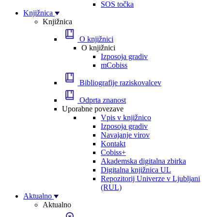
SOS točka
Knjižnica
Knjižnica
O knjižnici
O knjižnici
Izposoja gradiv
mCobiss
Bibliografije raziskovalcev
Odprta znanost
Uporabne povezave
Vpis v knjižnico
Izposoja gradiv
Navajanje virov
Kontakt
Cobiss+
Akademska digitalna zbirka
Digitalna knjižnica UL
Repozitorij Univerze v Ljubljani
(RUL)
Aktualno
Aktualno