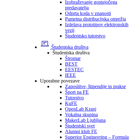
Izobraževanje gostujočega
predavatelja
Odprta koda v znanosti
Pametna distribucijska omrežja
Izdelava prototipov elektronskih
vezij
Študentsko tutorstvo
Študentska društva
Študentska društva
Štromar
BEST
EESTEC
IEEE
Uporabne povezave
Zaposlitve, štipendije in prakse
Šport na FE
Tutorstvo
KuFE
OpenLab Kranj
Vokalna skupina
MakerLab Ljubljana
Študentski svet
Alumni klub FE
Superior Engineering – Formula