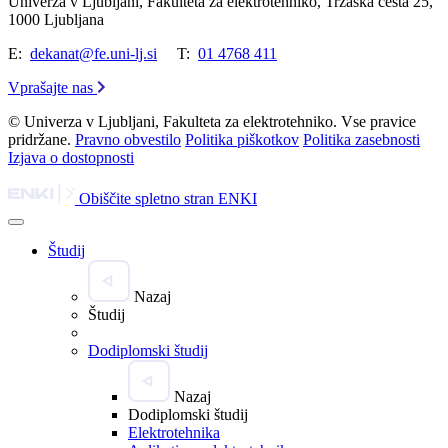
Univerza v Ljubljani, Fakulteta za elektrotehniko, Tržaška cesta 25,
1000 Ljubljana
E:
dekanat@fe.uni-lj.si
T:
01 4768 411
Vprašajte nas
© Univerza v Ljubljani, Fakulteta za elektrotehniko. Vse pravice
pridržane.
Pravno obvestilo
Politika piškotkov
Politika zasebnosti
Izjava o dostopnosti
Obiščite spletno stran ENKI
Študij
Nazaj
Študij
Dodiplomski študij
Nazaj
Dodiplomski študij
Elektrotehnika