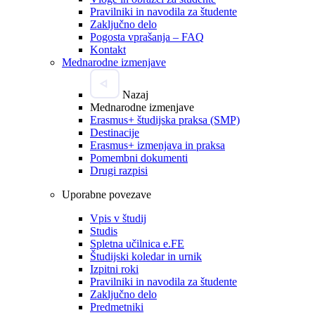
Pravilniki in navodila za študente
Zaključno delo
Pogosta vprašanja – FAQ
Kontakt
Mednarodne izmenjave
Nazaj
Mednarodne izmenjave
Erasmus+ študijska praksa (SMP)
Destinacije
Erasmus+ izmenjava in praksa
Pomembni dokumenti
Drugi razpisi
Uporabne povezave
Vpis v študij
Studis
Spletna učilnica e.FE
Študijski koledar in urnik
Izpitni roki
Pravilniki in navodila za študente
Zaključno delo
Predmetniki