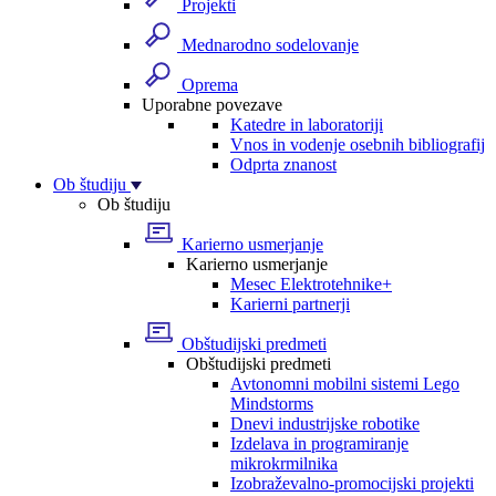
Projekti
Mednarodno sodelovanje
Oprema
Uporabne povezave
Katedre in laboratoriji
Vnos in vodenje osebnih bibliografij
Odprta znanost
Ob študiju
Ob študiju
Karierno usmerjanje
Karierno usmerjanje
Mesec Elektrotehnike+
Karierni partnerji
Obštudijski predmeti
Obštudijski predmeti
Avtonomni mobilni sistemi Lego
Mindstorms
Dnevi industrijske robotike
Izdelava in programiranje
mikrokrmilnika
Izobraževalno-promocijski projekti