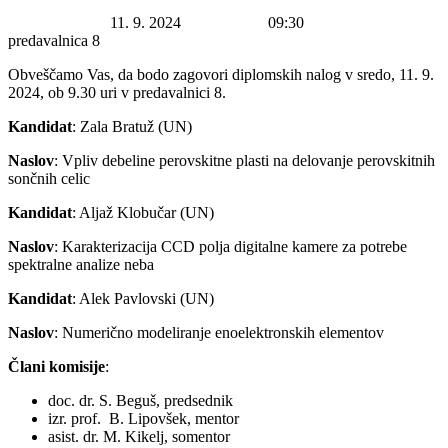
Datum začetka:
11. 9. 2024
Ura začetka:
09:30
Lokacija:
predavalnica 8
Obveščamo Vas, da bodo zagovori diplomskih nalog v sredo, 11. 9.
2024, ob 9.30 uri v predavalnici 8.
Kandidat
: Zala Bratuž (UN)
Naslov
: Vpliv debeline perovskitne plasti na delovanje perovskitnih
sončnih celic
Kandidat
: Aljaž Klobučar (UN)
Naslov
: Karakterizacija CCD polja digitalne kamere za potrebe
spektralne analize neba
Kandidat
: Alek Pavlovski (UN)
Naslov
: Numerično modeliranje enoelektronskih elementov
Člani komisije
:
doc. dr. S. Beguš, predsednik
izr. prof. B. Lipovšek, mentor
asist. dr. M. Kikelj, somentor