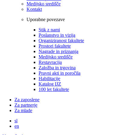
Medijsko središče
Kontakt
Uporabne povezave
Stik z nami
Poslanstvo in vizija
Organiziranost fakultete
Prostori fakultete
Nagrade in priznanja
Medijsko središče
Restavracija
Založba in trgovina
Pravni akti in poročila
Habilitacije
Katalog IJZ
100 let fakultete
Za zaposlene
Za partnerje
Za mlade
sl
en