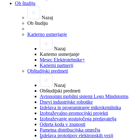
Ob študiju
Nazaj
Ob študiju
Karierno usmerjanje
Nazaj
Karierno usmerjanje
Mesec Elektrotehnike+
Karierni partnerji
Obštudijski predmeti
Nazaj
Obštudijski predmeti
Avtonomni mobilni sistemi Lego Mindstorms
Dnevi industrijske robotike
Izdelava in programiranje mikrokrmilnika
Izobraževalno-promocijski projekti
Izobraževanje gostujočega predavatelja
Odprta koda v znanosti
Pametna distribucijska omrežja
Izdelava prototipov elektronskih vezij