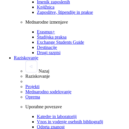
Imenik zaposlenih
Knjižnica
Zaposlitve, štipendije in prakse
Mednarodne izmenjave
Erasmus+
Študijska praksa
Exchange Students Guide
Destinacije
Drugi razpisi
Raziskovanje
Nazaj
Raziskovanje
Projekti
Mednarodno sodelovanje
Oprema
Uporabne povezave
Katedre in laboratoriji
Vnos in vodenje osebnih bibliografij
Odprta znanost