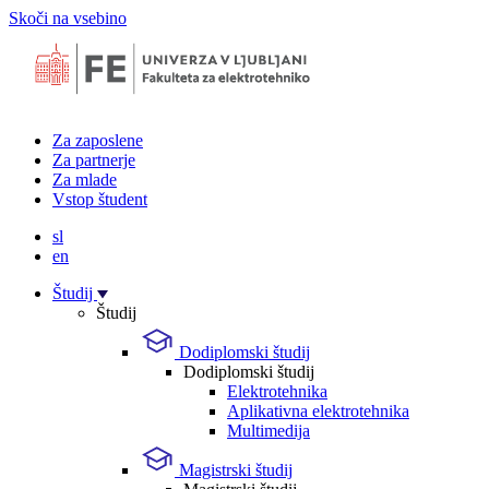
Skoči na vsebino
Za zaposlene
Za partnerje
Za mlade
Vstop študent
sl
en
Študij
Študij
Dodiplomski študij
Dodiplomski študij
Elektrotehnika
Aplikativna elektrotehnika
Multimedija
Magistrski študij