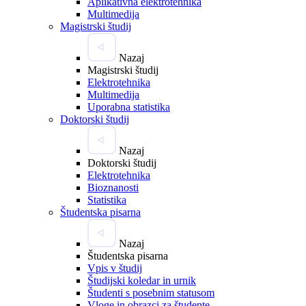
Aplikativna elektrotehnika
Multimedija
Magistrski študij
Nazaj
Magistrski študij
Elektrotehnika
Multimedija
Uporabna statistika
Doktorski študij
Nazaj
Doktorski študij
Elektrotehnika
Bioznanosti
Statistika
Študentska pisarna
Nazaj
Študentska pisarna
Vpis v študij
Študijski koledar in urnik
Študenti s posebnim statusom
Vloge in obrazci za študente