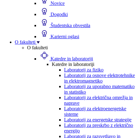
Novice
Dogodki
Študentska obvestila
Karierni oglasi
O fakulteti
O fakulteti
Katedre in laboratoriji
Katedre in laboratoriji
Laboratorij za fiziko
Laboratorij za osnove elektrotehnike
in elektromagnetiko
Laboratorij za uporabno matematiko
in statistiko
Laboratorij za električna omrežja in
naprave
Laboratorij za elektroenergetske
sisteme
Laboratorij za energetske strategije
Laboratorij za preskrbo z električno
energijo
Laboratorij za razsvetljavo in