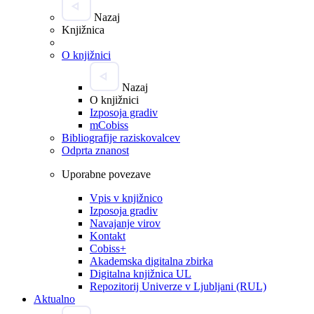
Nazaj
Knjižnica
O knjižnici
Nazaj
O knjižnici
Izposoja gradiv
mCobiss
Bibliografije raziskovalcev
Odprta znanost
Uporabne povezave
Vpis v knjižnico
Izposoja gradiv
Navajanje virov
Kontakt
Cobiss+
Akademska digitalna zbirka
Digitalna knjižnica UL
Repozitorij Univerze v Ljubljani (RUL)
Aktualno