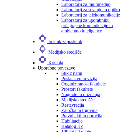
Laboratorij za multimedijo
Laboratorij za sevanje in optiko
Laboratorij za telekomunikacije
Laboratorij za uporabniku
prilagojene komunikacije in
ambientno inteligenco
Imenik zaposlenih
Medijsko središče
Kontakt
Uporabne povezave
Stik z nami
Poslanstvo in vizija
Organiziranost fakultete
Prostori fakultete
Nagrade in priznanja
Medijsko središče
Restavracija
Založba in trgovina
Pravni akti in poročila
Habilitacije
Katalog IJZ
100 let fakultete