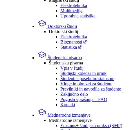
Magistrski študij
Elektrotehnika
Multimedija
Uporabna statistika
Doktorski študij
Doktorski študij
Elektrotehnika
Bioznanosti
Statistika
Študentska pisarna
Študentska pisarna
Vpis v študij
Študijski koledar in urnik
Študenti s posebnim statusom
Vloge in obrazci za študente
Pravilniki in navodila za študente
Zaključno delo
Pogosta vprašanja – FAQ
Kontakt
Mednarodne izmenjave
Mednarodne izmenjave
Erasmus+ študijska praksa (SMP)