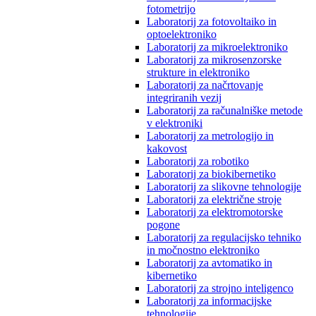
fotometrijo
Laboratorij za fotovoltaiko in
optoelektroniko
Laboratorij za mikroelektroniko
Laboratorij za mikrosenzorske
strukture in elektroniko
Laboratorij za načrtovanje
integriranih vezij
Laboratorij za računalniške metode
v elektroniki
Laboratorij za metrologijo in
kakovost
Laboratorij za robotiko
Laboratorij za biokibernetiko
Laboratorij za slikovne tehnologije
Laboratorij za električne stroje
Laboratorij za elektromotorske
pogone
Laboratorij za regulacijsko tehniko
in močnostno elektroniko
Laboratorij za avtomatiko in
kibernetiko
Laboratorij za strojno inteligenco
Laboratorij za informacijske
tehnologije