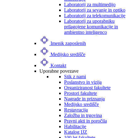
Laboratorij za multimedijo
Laboratorij za sevanje in optiko
Laboratorij za telekomunikacije
Laboratorij za uporabniku
prilagojene komunikacije in
ambientno inteligenco
Imenik zaposlenih
Medijsko središče
Kontakt
Uporabne povezave
Stik z nami
Poslanstvo in vizija
Organiziranost fakultete
Prostori fakultete
Nagrade in priznanja
Medijsko središče
Restavracija
Založba in trgovina
Pravni akti in poročila
Habilitacije
Katalog IJZ
100 let fakultete