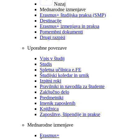
Nazaj
Mednarodne izmenjave
Erasmus+ študijska praksa (SMP)
Destinacije
Erasmus+ izmenjava in praksa
Pomembni dokumenti
Drugi razpisi
Uporabne povezave
Vpis v študij
Studis
Spletna učilnica e.FE
Študijski koledar in urnik
Izpitni roki
Pravilniki in navodila za študente
Zaključno delo
Predmetniki
Imenik zaposlenih
Knjižnica
Zaposlitve, štipendije in prakse
Mednarodne izmenjave
Erasmus+