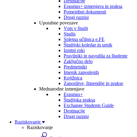
Destinacije
Erasmus+ izmenjava in praksa
Pomembni dokumenti
Drugi razpisi
Uporabne povezave
Vpis v študij
Studis
Spletna učilnica e.FE
Študijski koledar in urnik
Izpitni roki
Pravilniki in navodila za študente
Zaključno delo
Predmetniki
Imenik zaposlenih
Knjižnica
Zaposlitve, štipendije in prakse
Mednarodne izmenjave
Erasmus+
Študijska praksa
Exchange Students Guide
Destinacije
Drugi razpisi
Raziskovanje
Raziskovanje