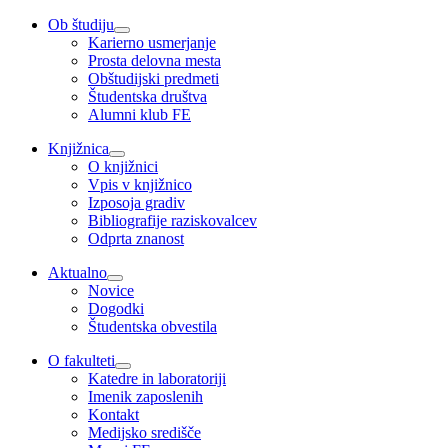
Ob študiju
Karierno usmerjanje
Prosta delovna mesta
Obštudijski predmeti
Študentska društva
Alumni klub FE
Knjižnica
O knjižnici
Vpis v knjižnico
Izposoja gradiv
Bibliografije raziskovalcev
Odprta znanost
Aktualno
Novice
Dogodki
Študentska obvestila
O fakulteti
Katedre in laboratoriji
Imenik zaposlenih
Kontakt
Medijsko središče