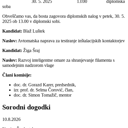
Datum začetka:
30. 5. 2025
Ura začetka:
13:00
Lokacija:
diplomska
soba
Obveščamo vas, da bosta zagovora diplomskih nalog v petek, 30. 5.
2025 ob 13.00 v diplomski sobi.
Kandidat:
Blaž Luštek
Naslov:
Avtomatska naprava za testiranje inštalacijskih kontaktorjev
Kandidat:
Žiga Šraj
Naslov:
Razvoj inteligentne omare za shranjevanje filamenta s
samodejnim nadzorom vlage
Člani komisije:
doc. dr. Gorazd Karer, predsednik,
izr. prof. dr. Selma Čorović, član,
doc. dr. Simon Tomažič, mentor
Sorodni
dogodki
10.8.2026