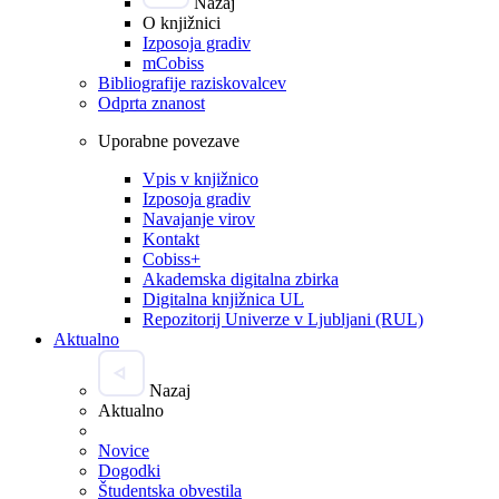
Nazaj
O knjižnici
Izposoja gradiv
mCobiss
Bibliografije raziskovalcev
Odprta znanost
Uporabne povezave
Vpis v knjižnico
Izposoja gradiv
Navajanje virov
Kontakt
Cobiss+
Akademska digitalna zbirka
Digitalna knjižnica UL
Repozitorij Univerze v Ljubljani (RUL)
Aktualno
Nazaj
Aktualno
Novice
Dogodki
Študentska obvestila