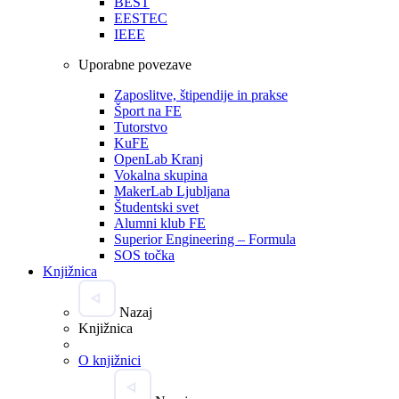
BEST
EESTEC
IEEE
Uporabne povezave
Zaposlitve, štipendije in prakse
Šport na FE
Tutorstvo
KuFE
OpenLab Kranj
Vokalna skupina
MakerLab Ljubljana
Študentski svet
Alumni klub FE
Superior Engineering – Formula
SOS točka
Knjižnica
Nazaj
Knjižnica
O knjižnici