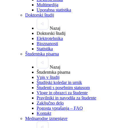
Multimedija
Uporabna statistika
Doktorski študij
Nazaj
Doktorski študij
Elektrotehnika
Bioznanosti
Statistika
Študentska pisarna
Nazaj
Študentska pisarna
Vpis v študij
Študijski koledar in urnik
Študenti s posebnim statusom
Vloge in obrazci za študente
Pravilniki in navodila za študente
Zaključno delo
Pogosta vprašanja – FAQ
Kontakt
Mednarodne izmenjave