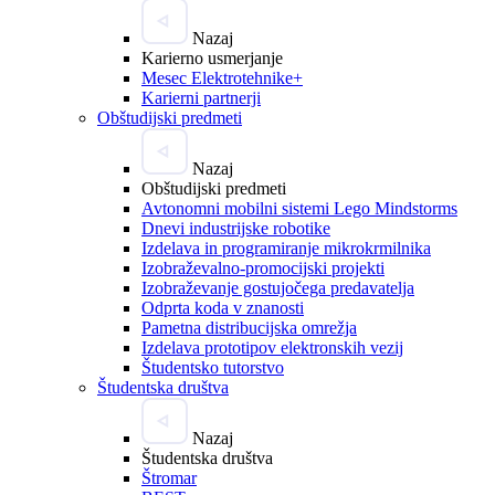
Nazaj
Karierno usmerjanje
Mesec Elektrotehnike+
Karierni partnerji
Obštudijski predmeti
Nazaj
Obštudijski predmeti
Avtonomni mobilni sistemi Lego Mindstorms
Dnevi industrijske robotike
Izdelava in programiranje mikrokrmilnika
Izobraževalno-promocijski projekti
Izobraževanje gostujočega predavatelja
Odprta koda v znanosti
Pametna distribucijska omrežja
Izdelava prototipov elektronskih vezij
Študentsko tutorstvo
Študentska društva
Nazaj
Študentska društva
Štromar