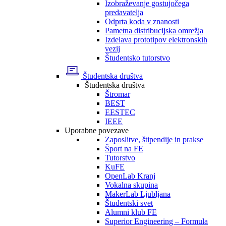
Izobraževanje gostujočega
predavatelja
Odprta koda v znanosti
Pametna distribucijska omrežja
Izdelava prototipov elektronskih
vezij
Študentsko tutorstvo
Študentska društva
Študentska društva
Štromar
BEST
EESTEC
IEEE
Uporabne povezave
Zaposlitve, štipendije in prakse
Šport na FE
Tutorstvo
KuFE
OpenLab Kranj
Vokalna skupina
MakerLab Ljubljana
Študentski svet
Alumni klub FE
Superior Engineering – Formula