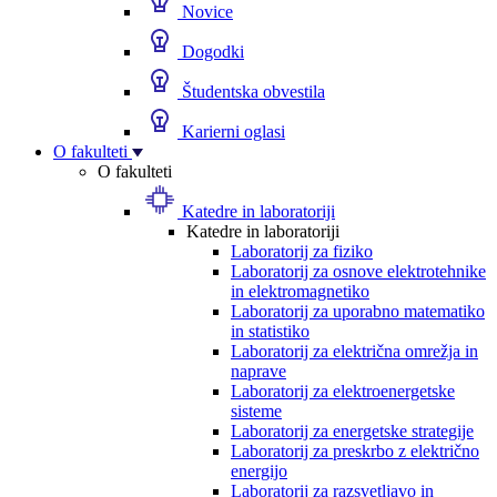
Novice
Dogodki
Študentska obvestila
Karierni oglasi
O fakulteti
O fakulteti
Katedre in laboratoriji
Katedre in laboratoriji
Laboratorij za fiziko
Laboratorij za osnove elektrotehnike
in elektromagnetiko
Laboratorij za uporabno matematiko
in statistiko
Laboratorij za električna omrežja in
naprave
Laboratorij za elektroenergetske
sisteme
Laboratorij za energetske strategije
Laboratorij za preskrbo z električno
energijo
Laboratorij za razsvetljavo in