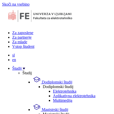
Skoči na vsebino
Za zaposlene
Za partnerje
Za mlade
Vstop študent
sl
en
Študij
Študij
Dodiplomski študij
Dodiplomski študij
Elektrotehnika
Aplikativna elektrotehnika
Multimedija
Magistrski študij