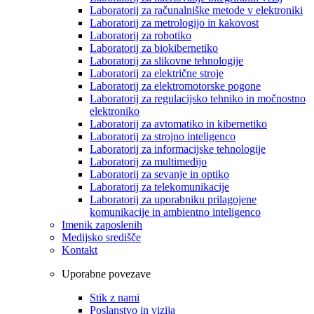
Laboratorij za računalniške metode v elektroniki
Laboratorij za metrologijo in kakovost
Laboratorij za robotiko
Laboratorij za biokibernetiko
Laboratorij za slikovne tehnologije
Laboratorij za električne stroje
Laboratorij za elektromotorske pogone
Laboratorij za regulacijsko tehniko in močnostno
elektroniko
Laboratorij za avtomatiko in kibernetiko
Laboratorij za strojno inteligenco
Laboratorij za informacijske tehnologije
Laboratorij za multimedijo
Laboratorij za sevanje in optiko
Laboratorij za telekomunikacije
Laboratorij za uporabniku prilagojene
komunikacije in ambientno inteligenco
Imenik zaposlenih
Medijsko središče
Kontakt
Uporabne povezave
Stik z nami
Poslanstvo in vizija