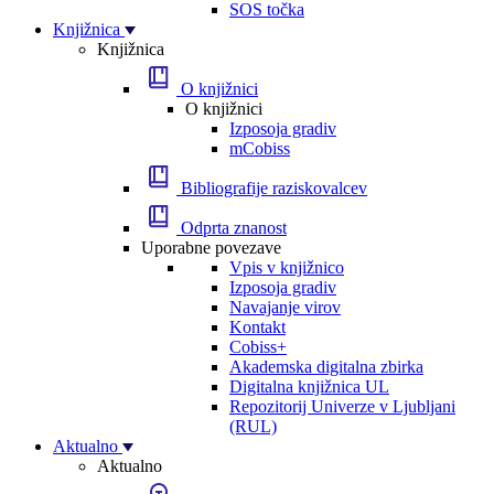
SOS točka
Knjižnica
Knjižnica
O knjižnici
O knjižnici
Izposoja gradiv
mCobiss
Bibliografije raziskovalcev
Odprta znanost
Uporabne povezave
Vpis v knjižnico
Izposoja gradiv
Navajanje virov
Kontakt
Cobiss+
Akademska digitalna zbirka
Digitalna knjižnica UL
Repozitorij Univerze v Ljubljani
(RUL)
Aktualno
Aktualno