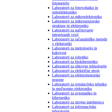
fotometrijo
Laboratorij za fotovoltaiko in
optoelektroniko
Laboratorij za mikroelektroniko
Laboratorij za mikrosenzorske
strukture in elektroniko
Laboratorij za načrtovanje
integriranih vezij
Laboratorij za računalniške metode
v elektroniki
Laboratorij za metrologijo in
kakovost
Laboratorij za robotiko
Laboratorij za biokibernetiko
Laboratorij za slikovne tehnologije
Laboratorij za električne stroje
Laboratorij za elektromotorske
pogone
Laboratorij za regulacijsko tehniko
in močnostno elektroniko
Laboratorij za avtomatiko in
kibernetiko
Laboratorij za strojno inteligenco
Laboratorij za informacijske
tehnologije