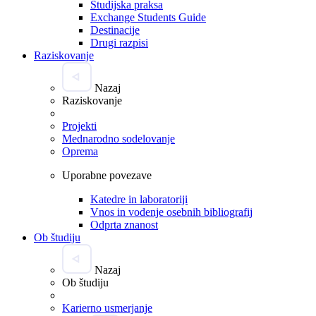
Študijska praksa
Exchange Students Guide
Destinacije
Drugi razpisi
Raziskovanje
Nazaj
Raziskovanje
Projekti
Mednarodno sodelovanje
Oprema
Uporabne povezave
Katedre in laboratoriji
Vnos in vodenje osebnih bibliografij
Odprta znanost
Ob študiju
Nazaj
Ob študiju
Karierno usmerjanje