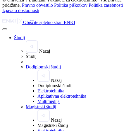
pridržane.
Pravno obvestilo
Politika piškotkov
Politika zasebnosti
Izjava o dostopnosti
Obiščite spletno stran ENKI
Študij
Nazaj
Študij
Dodiplomski študij
Nazaj
Dodiplomski študij
Elektrotehnika
Aplikativna elektrotehnika
Multimedija
Magistrski študij
Nazaj
Magistrski študij
Elektrotehnika