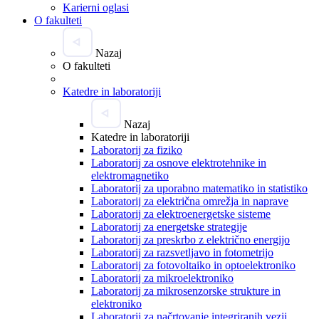
Karierni oglasi
O fakulteti
Nazaj
O fakulteti
Katedre in laboratoriji
Nazaj
Katedre in laboratoriji
Laboratorij za fiziko
Laboratorij za osnove elektrotehnike in
elektromagnetiko
Laboratorij za uporabno matematiko in statistiko
Laboratorij za električna omrežja in naprave
Laboratorij za elektroenergetske sisteme
Laboratorij za energetske strategije
Laboratorij za preskrbo z električno energijo
Laboratorij za razsvetljavo in fotometrijo
Laboratorij za fotovoltaiko in optoelektroniko
Laboratorij za mikroelektroniko
Laboratorij za mikrosenzorske strukture in
elektroniko
Laboratorij za načrtovanje integriranih vezij