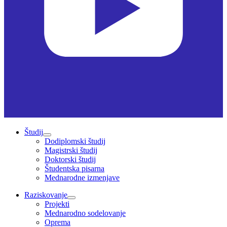
Študij
Dodiplomski študij
Magistrski študij
Doktorski študij
Študentska pisarna
Mednarodne izmenjave
Raziskovanje
Projekti
Mednarodno sodelovanje
Oprema