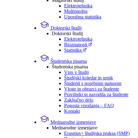
Magistrski študij
Elektrotehnika
Multimedija
Uporabna statistika
Doktorski študij
Doktorski študij
Elektrotehnika
Bioznanosti
Statistika
Študentska pisarna
Študentska pisarna
Vpis v študij
Študijski koledar in urnik
Študenti s posebnim statusom
Vloge in obrazci za študente
Pravilniki in navodila za študente
Zaključno delo
Pogosta vprašanja – FAQ
Kontakt
Mednarodne izmenjave
Mednarodne izmenjave
Erasmus+ študijska praksa (SMP)