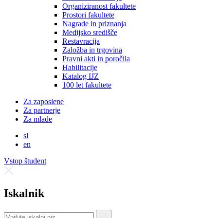
Organiziranost fakultete
Prostori fakultete
Nagrade in priznanja
Medijsko središče
Restavracija
Založba in trgovina
Pravni akti in poročila
Habilitacije
Katalog IJZ
100 let fakultete
Za zaposlene
Za partnerje
Za mlade
sl
en
Vstop študent
Iskalnik