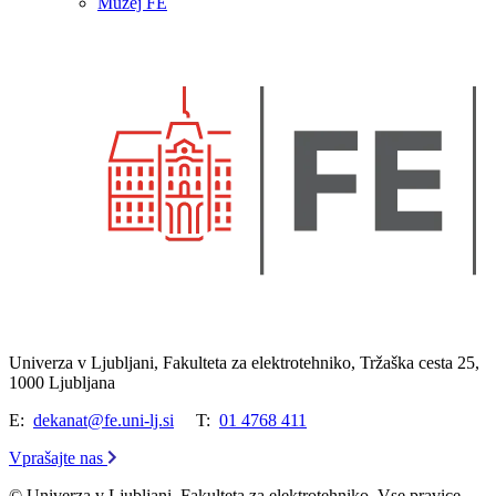
Muzej FE
Univerza v Ljubljani, Fakulteta za elektrotehniko, Tržaška cesta 25,
1000 Ljubljana
E:
dekanat@fe.uni-lj.si
T:
01 4768 411
Vprašajte nas
© Univerza v Ljubljani, Fakulteta za elektrotehniko. Vse pravice