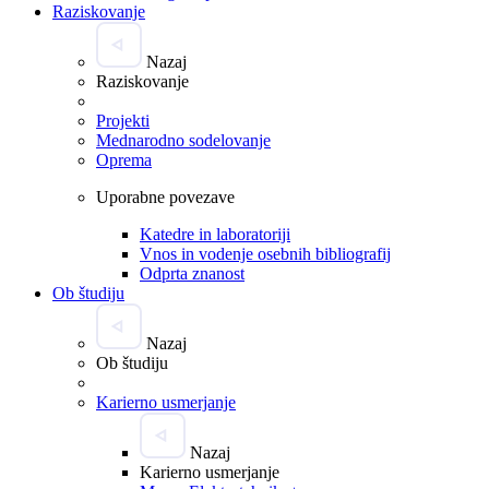
Raziskovanje
Nazaj
Raziskovanje
Projekti
Mednarodno sodelovanje
Oprema
Uporabne povezave
Katedre in laboratoriji
Vnos in vodenje osebnih bibliografij
Odprta znanost
Ob študiju
Nazaj
Ob študiju
Karierno usmerjanje
Nazaj
Karierno usmerjanje