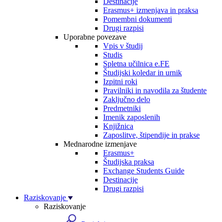
Destinacije
Erasmus+ izmenjava in praksa
Pomembni dokumenti
Drugi razpisi
Uporabne povezave
Vpis v študij
Studis
Spletna učilnica e.FE
Študijski koledar in urnik
Izpitni roki
Pravilniki in navodila za študente
Zaključno delo
Predmetniki
Imenik zaposlenih
Knjižnica
Zaposlitve, štipendije in prakse
Mednarodne izmenjave
Erasmus+
Študijska praksa
Exchange Students Guide
Destinacije
Drugi razpisi
Raziskovanje
Raziskovanje