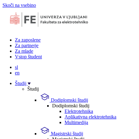
Skoči na vsebino
Za zaposlene
Za partnerje
Za mlade
Vstop študent
sl
en
Študij
Študij
Dodiplomski študij
Dodiplomski študij
Elektrotehnika
Aplikativna elektrotehnika
Multimedija
Magistrski študij