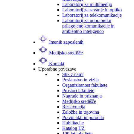
Laboratorij za multimedijo
Laboratorij za sevanje in optiko
Laboratorij za telekomunikacije
Laboratorij za uporabniku
prilagojene komunikacije in
ambientno inteligenco
Imenik zaposlenih
Medijsko središče
Kontakt
Uporabne povezave
Stik z nami
Poslanstvo in vizija
Organiziranost fakultete
Prostori fakultete
Nagrade in priznanja
Medijsko središče
Restavracija
Založba in trgovina
Pravni akti in poročila
Habilitacije
Katalog IJZ
100 let fakultete