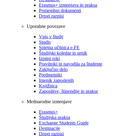
Erasmus+ izmenjava in praksa
Pomembni dokumenti
Drugi razpisi
Uporabne povezave
Vpis v študij
Studis
Spletna učilnica e.FE
Študijski koledar in urnik
Izpitni roki
Pravilniki in navodila za študente
Zaključno delo
Predmetniki
Imenik zaposlenih
Knjižnica
Zaposlitve, štipendije in prakse
Mednarodne izmenjave
Erasmus+
Študijska praksa
Exchange Students Guide
Destinacije
Drugi razpisi