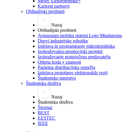
Mesec Elektrotehnike+
Karierni partnerji
Obštudijski predmeti
Nazaj
Obštudijski predmeti
Avtonomni mobilni sistemi Lego Mindstorms
Dnevi industrijske robotike
Izdelava in programiranje mikrokrmilnika
Izobraževalno-promocijski projekti
Izobraževanje gostujočega predavatelja
Odprta koda v znanosti
Pametna distribucijska omrežja
Izdelava prototipov elektronskih vezij
Študentsko tutorstvo
Študentska društva
Nazaj
Študentska društva
Štromar
BEST
EESTEC
IEEE