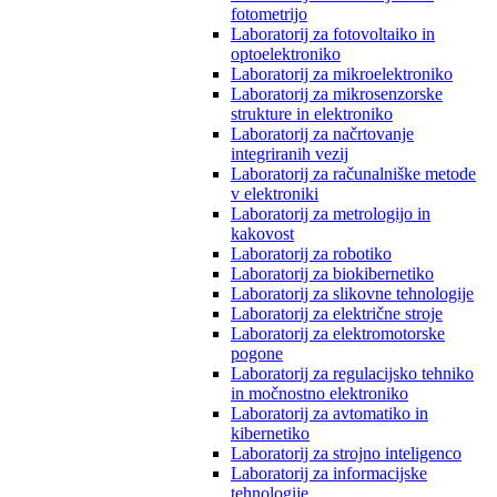
fotometrijo
Laboratorij za fotovoltaiko in
optoelektroniko
Laboratorij za mikroelektroniko
Laboratorij za mikrosenzorske
strukture in elektroniko
Laboratorij za načrtovanje
integriranih vezij
Laboratorij za računalniške metode
v elektroniki
Laboratorij za metrologijo in
kakovost
Laboratorij za robotiko
Laboratorij za biokibernetiko
Laboratorij za slikovne tehnologije
Laboratorij za električne stroje
Laboratorij za elektromotorske
pogone
Laboratorij za regulacijsko tehniko
in močnostno elektroniko
Laboratorij za avtomatiko in
kibernetiko
Laboratorij za strojno inteligenco
Laboratorij za informacijske
tehnologije