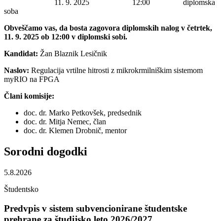
Datum začetka:
11. 9. 2025
Ura začetka:
12:00
Lokacija:
diplomska
soba
Obveščamo vas, da bosta zagovora diplomskih nalog v četrtek,
11. 9. 2025 ob 12:00 v diplomski sobi.
Kandidat:
Žan Blaznik Lesičnik
Naslov:
Regulacija vrtilne hitrosti z mikrokrmilniškim sistemom
myRIO na FPGA
Člani komisije:
doc. dr. Marko Petkovšek, predsednik
doc. dr. Mitja Nemec, član
doc. dr. Klemen Drobnič, mentor
Sorodni
dogodki
5.8.2026
Študentsko
Predvpis v sistem subvencionirane študentske
prehrane za študijsko leto 2026/2027