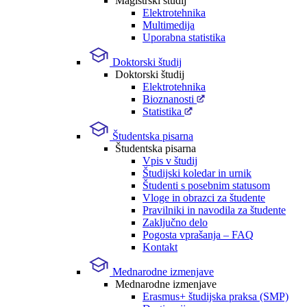
Magistrski študij
Elektrotehnika
Multimedija
Uporabna statistika
Doktorski študij
Doktorski študij
Elektrotehnika
Bioznanosti
Statistika
Študentska pisarna
Študentska pisarna
Vpis v študij
Študijski koledar in urnik
Študenti s posebnim statusom
Vloge in obrazci za študente
Pravilniki in navodila za študente
Zaključno delo
Pogosta vprašanja – FAQ
Kontakt
Mednarodne izmenjave
Mednarodne izmenjave
Erasmus+ študijska praksa (SMP)