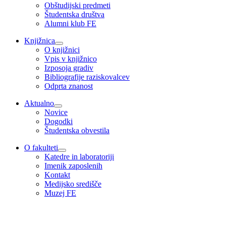
Obštudijski predmeti
Študentska društva
Alumni klub FE
Knjižnica
O knjižnici
Vpis v knjižnico
Izposoja gradiv
Bibliografije raziskovalcev
Odprta znanost
Aktualno
Novice
Dogodki
Študentska obvestila
O fakulteti
Katedre in laboratoriji
Imenik zaposlenih
Kontakt
Medijsko središče
Muzej FE