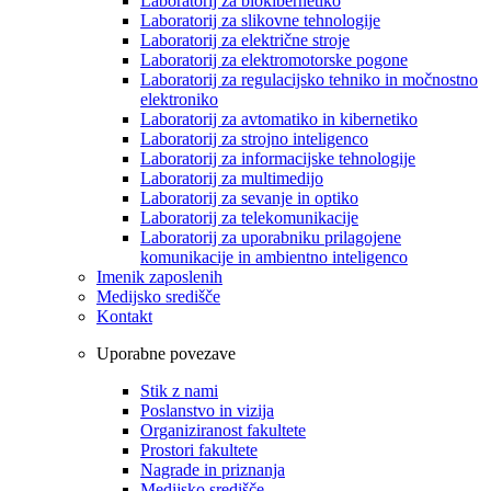
Laboratorij za biokibernetiko
Laboratorij za slikovne tehnologije
Laboratorij za električne stroje
Laboratorij za elektromotorske pogone
Laboratorij za regulacijsko tehniko in močnostno
elektroniko
Laboratorij za avtomatiko in kibernetiko
Laboratorij za strojno inteligenco
Laboratorij za informacijske tehnologije
Laboratorij za multimedijo
Laboratorij za sevanje in optiko
Laboratorij za telekomunikacije
Laboratorij za uporabniku prilagojene
komunikacije in ambientno inteligenco
Imenik zaposlenih
Medijsko središče
Kontakt
Uporabne povezave
Stik z nami
Poslanstvo in vizija
Organiziranost fakultete
Prostori fakultete
Nagrade in priznanja
Medijsko središče