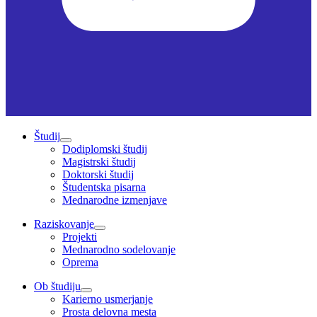
Študij
Dodiplomski študij
Magistrski študij
Doktorski študij
Študentska pisarna
Mednarodne izmenjave
Raziskovanje
Projekti
Mednarodno sodelovanje
Oprema
Ob študiju
Karierno usmerjanje
Prosta delovna mesta