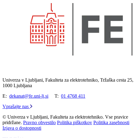
Univerza v Ljubljani, Fakulteta za elektrotehniko, Tržaška cesta 25,
1000 Ljubljana
E:
dekanat@fe.uni-lj.si
T:
01 4768 411
Vprašajte nas
© Univerza v Ljubljani, Fakulteta za elektrotehniko. Vse pravice
pridržane.
Pravno obvestilo
Politika piškotkov
Politika zasebnosti
Izjava o dostopnosti