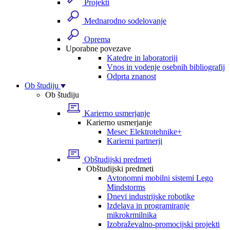
Projekti
Mednarodno sodelovanje
Oprema
Uporabne povezave
Katedre in laboratoriji
Vnos in vodenje osebnih bibliografij
Odprta znanost
Ob študiju
Ob študiju
Karierno usmerjanje
Karierno usmerjanje
Mesec Elektrotehnike+
Karierni partnerji
Obštudijski predmeti
Obštudijski predmeti
Avtonomni mobilni sistemi Lego
Mindstorms
Dnevi industrijske robotike
Izdelava in programiranje
mikrokrmilnika
Izobraževalno-promocijski projekti