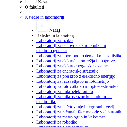
Nazaj
O fakulteti
Katedre in laboratoriji
Nazaj
Katedre in laboratoriji
Laboratorij za fiziko
Laboratorij za osnove elektrotehnike in
elektromagnetiko
Laboratorij za uporabno matematiko in statistiko
Laboratorij za električna omrežja in naprave
Laboratorij za elektroenergetske sisteme
Laboratorij za energetske strategije
Laboratorij za preskrbo z električno energijo
Laboratorij za razsvetljavo in fotometrijo
Laboratorij za fotovoltaiko in optoelektroniko
Laboratorij za mikroelektroniko
Laboratorij za mikrosenzorske strukture in
elektroniko
Laboratorij za načrtovanje integriranih vezij
Laboratorij za računalniške metode v elektroniki
Laboratorij za metrologijo in kakovost
Laboratorij za robotiko