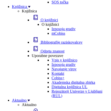
SOS točka
Knjižnica
Knjižnica
O knjižnici
O knjižnici
Izposoja gradiv
mCobiss
Bibliografije raziskovalcev
Odprta znanost
Uporabne povezave
Vpis v knjižnico
Izposoja gradiv
Navajanje virov
Kontakt
Cobiss+
Akademska digitalna zbirka
Digitalna knjižnica UL
Repozitorij Univerze v Ljubljani
(RUL)
Aktualno
Aktualno