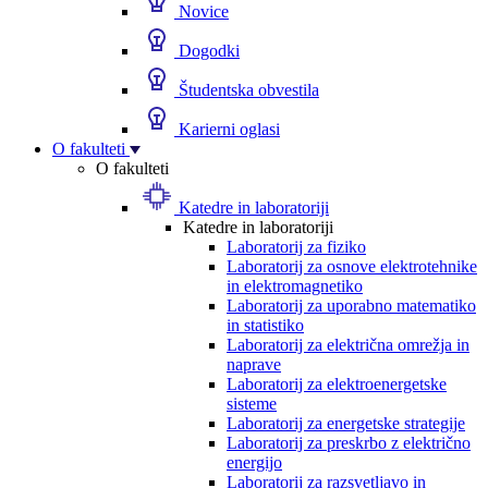
Novice
Dogodki
Študentska obvestila
Karierni oglasi
O fakulteti
O fakulteti
Katedre in laboratoriji
Katedre in laboratoriji
Laboratorij za fiziko
Laboratorij za osnove elektrotehnike
in elektromagnetiko
Laboratorij za uporabno matematiko
in statistiko
Laboratorij za električna omrežja in
naprave
Laboratorij za elektroenergetske
sisteme
Laboratorij za energetske strategije
Laboratorij za preskrbo z električno
energijo
Laboratorij za razsvetljavo in