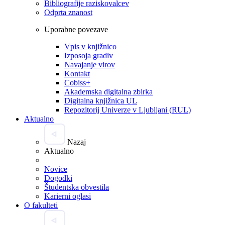
Bibliografije raziskovalcev
Odprta znanost
Uporabne povezave
Vpis v knjižnico
Izposoja gradiv
Navajanje virov
Kontakt
Cobiss+
Akademska digitalna zbirka
Digitalna knjižnica UL
Repozitorij Univerze v Ljubljani (RUL)
Aktualno
Nazaj
Aktualno
Novice
Dogodki
Študentska obvestila
Karierni oglasi
O fakulteti