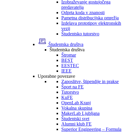
Izobraževanje gostujočega
predavatelja
Odprta koda v znanosti
Pametna distribucijska omrežja
Izdelava prototipov elektronskih
vezij
Študentsko tutorstvo
Študentska društva
Študentska društva
Štromar
BEST
EESTEC
IEEE
Uporabne povezave
Zaposlitve, štipendije in prakse
Šport na FE
Tutorstvo
KuFE
OpenLab Kranj
Vokalna skupina
MakerLab Ljubljana
Študentski svet
Alumni klub FE
Superior Engineering – Formula