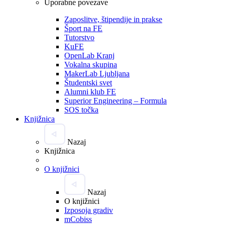
Uporabne povezave
Zaposlitve, štipendije in prakse
Šport na FE
Tutorstvo
KuFE
OpenLab Kranj
Vokalna skupina
MakerLab Ljubljana
Študentski svet
Alumni klub FE
Superior Engineering – Formula
SOS točka
Knjižnica
Nazaj
Knjižnica
O knjižnici
Nazaj
O knjižnici
Izposoja gradiv
mCobiss