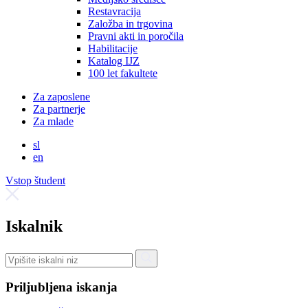
Restavracija
Založba in trgovina
Pravni akti in poročila
Habilitacije
Katalog IJZ
100 let fakultete
Za zaposlene
Za partnerje
Za mlade
sl
en
Vstop študent
Iskalnik
Priljubljena iskanja