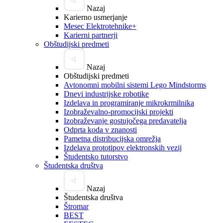
Nazaj
Karierno usmerjanje
Mesec Elektrotehnike+
Karierni partnerji
Obštudijski predmeti
Nazaj
Obštudijski predmeti
Avtonomni mobilni sistemi Lego Mindstorms
Dnevi industrijske robotike
Izdelava in programiranje mikrokrmilnika
Izobraževalno-promocijski projekti
Izobraževanje gostujočega predavatelja
Odprta koda v znanosti
Pametna distribucijska omrežja
Izdelava prototipov elektronskih vezij
Študentsko tutorstvo
Študentska društva
Nazaj
Študentska društva
Štromar
BEST