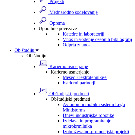
Projekti
Mednarodno sodelovanje
Oprema
Uporabne povezave
Katedre in laboratoriji
Vnos in vodenje osebnih bibliografij
Odprta znanost
Ob študiju
Ob študiju
Karierno usmerjanje
Karierno usmerjanje
Mesec Elektrotehnike+
Karierni partnerji
Obštudijski predmeti
Obštudijski predmeti
Avtonomni mobilni sistemi Lego
Mindstorms
Dnevi industrijske robotike
Izdelava in programiranje
mikrokrmilnika
Izobraževalno-promocijski projekti