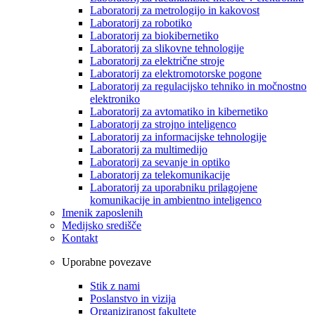
Laboratorij za metrologijo in kakovost
Laboratorij za robotiko
Laboratorij za biokibernetiko
Laboratorij za slikovne tehnologije
Laboratorij za električne stroje
Laboratorij za elektromotorske pogone
Laboratorij za regulacijsko tehniko in močnostno
elektroniko
Laboratorij za avtomatiko in kibernetiko
Laboratorij za strojno inteligenco
Laboratorij za informacijske tehnologije
Laboratorij za multimedijo
Laboratorij za sevanje in optiko
Laboratorij za telekomunikacije
Laboratorij za uporabniku prilagojene
komunikacije in ambientno inteligenco
Imenik zaposlenih
Medijsko središče
Kontakt
Uporabne povezave
Stik z nami
Poslanstvo in vizija
Organiziranost fakultete