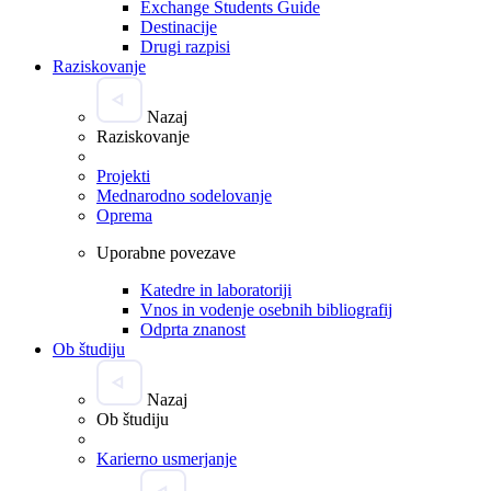
Exchange Students Guide
Destinacije
Drugi razpisi
Raziskovanje
Nazaj
Raziskovanje
Projekti
Mednarodno sodelovanje
Oprema
Uporabne povezave
Katedre in laboratoriji
Vnos in vodenje osebnih bibliografij
Odprta znanost
Ob študiju
Nazaj
Ob študiju
Karierno usmerjanje