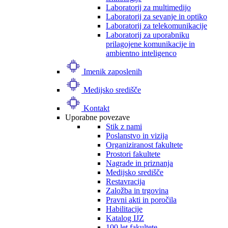
Laboratorij za multimedijo
Laboratorij za sevanje in optiko
Laboratorij za telekomunikacije
Laboratorij za uporabniku
prilagojene komunikacije in
ambientno inteligenco
Imenik zaposlenih
Medijsko središče
Kontakt
Uporabne povezave
Stik z nami
Poslanstvo in vizija
Organiziranost fakultete
Prostori fakultete
Nagrade in priznanja
Medijsko središče
Restavracija
Založba in trgovina
Pravni akti in poročila
Habilitacije
Katalog IJZ
100 let fakultete