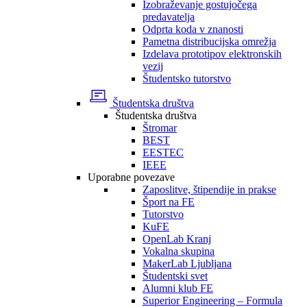
Izobraževanje gostujočega
predavatelja
Odprta koda v znanosti
Pametna distribucijska omrežja
Izdelava prototipov elektronskih
vezij
Študentsko tutorstvo
Študentska društva
Študentska društva
Štromar
BEST
EESTEC
IEEE
Uporabne povezave
Zaposlitve, štipendije in prakse
Šport na FE
Tutorstvo
KuFE
OpenLab Kranj
Vokalna skupina
MakerLab Ljubljana
Študentski svet
Alumni klub FE
Superior Engineering – Formula