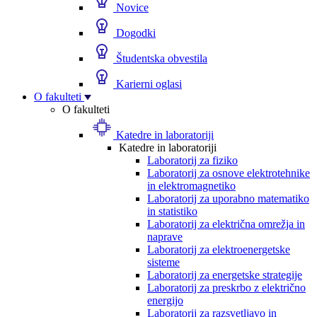
Novice
Dogodki
Študentska obvestila
Karierni oglasi
O fakulteti
O fakulteti
Katedre in laboratoriji
Katedre in laboratoriji
Laboratorij za fiziko
Laboratorij za osnove elektrotehnike
in elektromagnetiko
Laboratorij za uporabno matematiko
in statistiko
Laboratorij za električna omrežja in
naprave
Laboratorij za elektroenergetske
sisteme
Laboratorij za energetske strategije
Laboratorij za preskrbo z električno
energijo
Laboratorij za razsvetljavo in