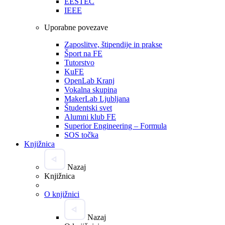
EESTEC
IEEE
Uporabne povezave
Zaposlitve, štipendije in prakse
Šport na FE
Tutorstvo
KuFE
OpenLab Kranj
Vokalna skupina
MakerLab Ljubljana
Študentski svet
Alumni klub FE
Superior Engineering – Formula
SOS točka
Knjižnica
Nazaj
Knjižnica
O knjižnici
Nazaj