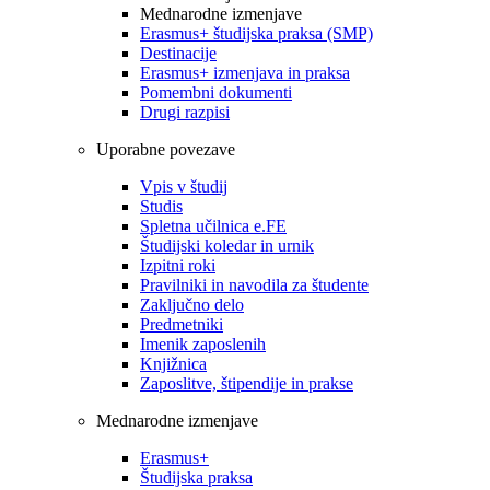
Mednarodne izmenjave
Erasmus+ študijska praksa (SMP)
Destinacije
Erasmus+ izmenjava in praksa
Pomembni dokumenti
Drugi razpisi
Uporabne povezave
Vpis v študij
Studis
Spletna učilnica e.FE
Študijski koledar in urnik
Izpitni roki
Pravilniki in navodila za študente
Zaključno delo
Predmetniki
Imenik zaposlenih
Knjižnica
Zaposlitve, štipendije in prakse
Mednarodne izmenjave
Erasmus+
Študijska praksa