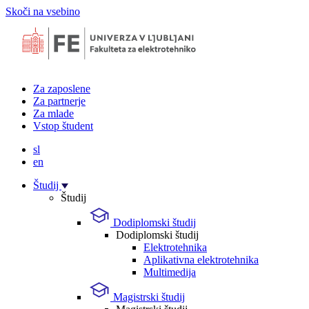
Skoči na vsebino
Za zaposlene
Za partnerje
Za mlade
Vstop študent
sl
en
Študij
Študij
Dodiplomski študij
Dodiplomski študij
Elektrotehnika
Aplikativna elektrotehnika
Multimedija
Magistrski študij