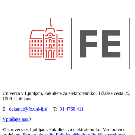
Univerza v Ljubljani, Fakulteta za elektrotehniko, Tržaška cesta 25,
1000 Ljubljana
E:
dekanat@fe.uni-lj.si
T:
01 4768 411
Vprašajte nas
© Univerza v Ljubljani, Fakulteta za elektrotehniko. Vse pravice
pridržane.
Pravno obvestilo
Politika piškotkov
Politika zasebnosti