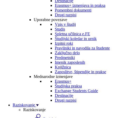
Destinacije
Erasmus+ izmenjava in praksa
Pomembni dokumenti
Drugi razpisi
Uporabne povezave
Vpis v študij
Studis
Spletna učilnica e.FE
Študijski koledar in urnik
Izpitni roki
Pravilniki in navodila za študente
Zaključno delo
Predmetniki
Imenik zaposlenih
Knjižnica
Zaposlitve, štipendije in prakse
Mednarodne izmenjave
Erasmus+
Študijska praksa
Exchange Students Guide
Destinacije
Drugi razpisi
Raziskovanje
Raziskovanje