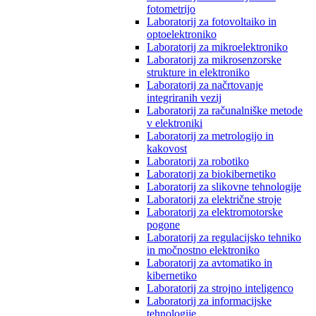
fotometrijo
Laboratorij za fotovoltaiko in
optoelektroniko
Laboratorij za mikroelektroniko
Laboratorij za mikrosenzorske
strukture in elektroniko
Laboratorij za načrtovanje
integriranih vezij
Laboratorij za računalniške metode
v elektroniki
Laboratorij za metrologijo in
kakovost
Laboratorij za robotiko
Laboratorij za biokibernetiko
Laboratorij za slikovne tehnologije
Laboratorij za električne stroje
Laboratorij za elektromotorske
pogone
Laboratorij za regulacijsko tehniko
in močnostno elektroniko
Laboratorij za avtomatiko in
kibernetiko
Laboratorij za strojno inteligenco
Laboratorij za informacijske
tehnologije