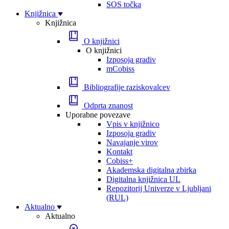
SOS točka
Knjižnica
Knjižnica
O knjižnici
O knjižnici
Izposoja gradiv
mCobiss
Bibliografije raziskovalcev
Odprta znanost
Uporabne povezave
Vpis v knjižnico
Izposoja gradiv
Navajanje virov
Kontakt
Cobiss+
Akademska digitalna zbirka
Digitalna knjižnica UL
Repozitorij Univerze v Ljubljani
(RUL)
Aktualno
Aktualno