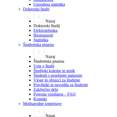
Uporabna statistika
Doktorski študij
Nazaj
Doktorski študij
Elektrotehnika
Bioznanosti
Statistika
Študentska pisarna
Nazaj
Študentska pisarna
Vpis v študij
Študijski koledar in urnik
Študenti s posebnim statusom
Vloge in obrazci za študente
Pravilniki in navodila za študente
Zaključno delo
Pogosta vprašanja – FAQ
Kontakt
Mednarodne izmenjave
Nazaj