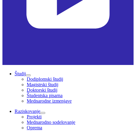
Študij
Dodiplomski študij
Magistrski študij
Doktorski študij
Študentska pisarna
Mednarodne izmenjave
Raziskovanje
Projekti
Mednarodno sodelovanje
Oprema