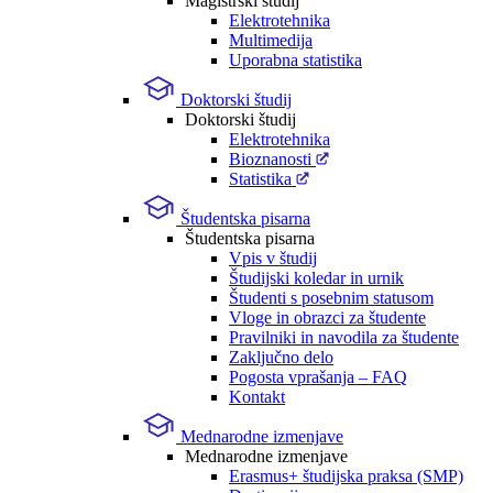
Magistrski študij
Elektrotehnika
Multimedija
Uporabna statistika
Doktorski študij
Doktorski študij
Elektrotehnika
Bioznanosti
Statistika
Študentska pisarna
Študentska pisarna
Vpis v študij
Študijski koledar in urnik
Študenti s posebnim statusom
Vloge in obrazci za študente
Pravilniki in navodila za študente
Zaključno delo
Pogosta vprašanja – FAQ
Kontakt
Mednarodne izmenjave
Mednarodne izmenjave
Erasmus+ študijska praksa (SMP)