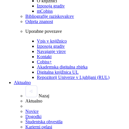
O knjižnici
Izposoja gradiv
mCobiss
Bibliografije raziskovalcev
Odprta znanost
Uporabne povezave
Vpis v knjižnico
Izposoja gradiv
Navajanje virov
Kontakt
Cobiss+
Akademska digitalna zbirka
Digitalna knjižnica UL
Repozitorij Univerze v Ljubljani (RUL)
Aktualno
Nazaj
Aktualno
Novice
Dogodki
Študentska obvestila
Karierni oglasi