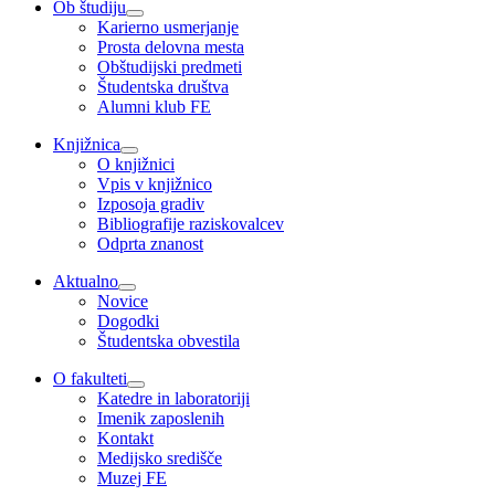
Ob študiju
Karierno usmerjanje
Prosta delovna mesta
Obštudijski predmeti
Študentska društva
Alumni klub FE
Knjižnica
O knjižnici
Vpis v knjižnico
Izposoja gradiv
Bibliografije raziskovalcev
Odprta znanost
Aktualno
Novice
Dogodki
Študentska obvestila
O fakulteti
Katedre in laboratoriji
Imenik zaposlenih
Kontakt
Medijsko središče
Muzej FE