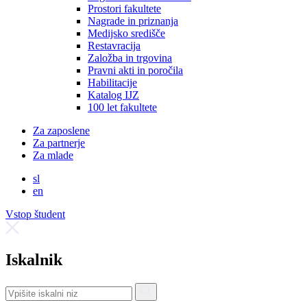
Prostori fakultete
Nagrade in priznanja
Medijsko središče
Restavracija
Založba in trgovina
Pravni akti in poročila
Habilitacije
Katalog IJZ
100 let fakultete
Za zaposlene
Za partnerje
Za mlade
sl
en
Vstop študent
Iskalnik