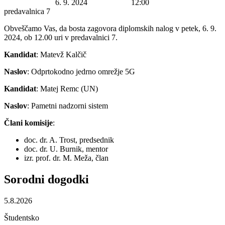
Datum začetka:
6. 9. 2024
Ura začetka:
12:00
Lokacija:
predavalnica 7
Obveščamo Vas, da bosta zagovora diplomskih nalog v petek, 6. 9.
2024, ob 12.00 uri v predavalnici 7.
Kandidat
: Matevž Kalčič
Naslov
: Odprtokodno jedrno omrežje 5G
Kandidat
: Matej Remc (UN)
Naslov
: Pametni nadzorni sistem
Člani komisije
:
doc. dr. A. Trost, predsednik
doc. dr. U. Burnik, mentor
izr. prof. dr. M. Meža, član
Sorodni
dogodki
5.8.2026
Študentsko