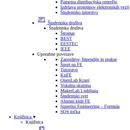
Pametna distribucijska omrežja
Izdelava prototipov elektronskih vezij
Študentsko tutorstvo
Študentska društva
Študentska društva
Štromar
BEST
EESTEC
IEEE
Uporabne povezave
Zaposlitve, štipendije in prakse
Šport na FE
Tutorstvo
KuFE
OpenLab Kranj
Vokalna skupina
MakerLab Ljubljana
Študentski svet
Alumni klub FE
Superior Engineering – Formula
SOS točka
Knjižnica
Knjižnica