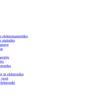
in elektromagnetiko
 statistiko
aprave
me
nergijo
ijo
ktroniko
e in elektroniko
 vezij
elektroniki
t