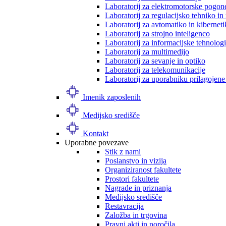
Laboratorij za elektromotorske pogon
Laboratorij za regulacijsko tehniko i
Laboratorij za avtomatiko in kibernet
Laboratorij za strojno inteligenco
Laboratorij za informacijske tehnologi
Laboratorij za multimedijo
Laboratorij za sevanje in optiko
Laboratorij za telekomunikacije
Laboratorij za uporabniku prilagojene
Imenik zaposlenih
Medijsko središče
Kontakt
Uporabne povezave
Stik z nami
Poslanstvo in vizija
Organiziranost fakultete
Prostori fakultete
Nagrade in priznanja
Medijsko središče
Restavracija
Založba in trgovina
Pravni akti in poročila