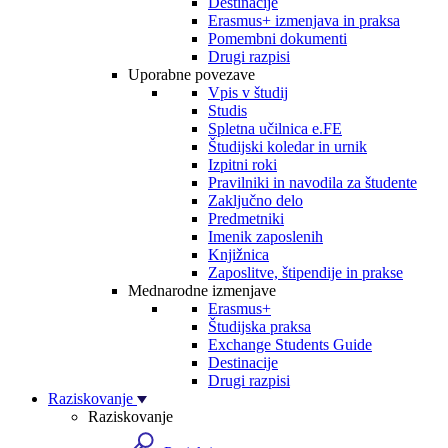
Destinacije
Erasmus+ izmenjava in praksa
Pomembni dokumenti
Drugi razpisi
Uporabne povezave
Vpis v študij
Studis
Spletna učilnica e.FE
Študijski koledar in urnik
Izpitni roki
Pravilniki in navodila za študente
Zaključno delo
Predmetniki
Imenik zaposlenih
Knjižnica
Zaposlitve, štipendije in prakse
Mednarodne izmenjave
Erasmus+
Študijska praksa
Exchange Students Guide
Destinacije
Drugi razpisi
Raziskovanje
Raziskovanje