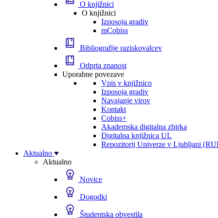
O knjižnici
O knjižnici
Izposoja gradiv
mCobiss
Bibliografije raziskovalcev
Odprta znanost
Uporabne povezave
Vpis v knjižnico
Izposoja gradiv
Navajanje virov
Kontakt
Cobiss+
Akademska digitalna zbirka
Digitalna knjižnica UL
Repozitorij Univerze v Ljubljani (RU
Aktualno
Aktualno
Novice
Dogodki
Študentska obvestila