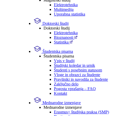
Magistrski študij
Elektrotehnika
Multimedija
Uporabna statistika
Doktorski študij
Doktorski študij
Elektrotehnika
Bioznanosti
Statistika
Študentska pisarna
Študentska pisarna
Vpis v študij
Študijski koledar in urnik
Študenti s posebnim statusom
Vloge in obrazci za študente
Pravilniki in navodila za študente
Zaključno delo
Pogosta vprašanja – FAQ
Kontakt
Mednarodne izmenjave
Mednarodne izmenjave
Erasmus+ študijska praksa (SMP)