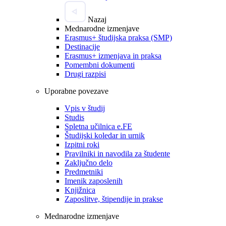
Nazaj
Mednarodne izmenjave
Erasmus+ študijska praksa (SMP)
Destinacije
Erasmus+ izmenjava in praksa
Pomembni dokumenti
Drugi razpisi
Uporabne povezave
Vpis v študij
Studis
Spletna učilnica e.FE
Študijski koledar in urnik
Izpitni roki
Pravilniki in navodila za študente
Zaključno delo
Predmetniki
Imenik zaposlenih
Knjižnica
Zaposlitve, štipendije in prakse
Mednarodne izmenjave