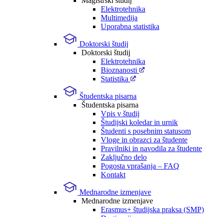
Magistrski študij
Elektrotehnika
Multimedija
Uporabna statistika
Doktorski študij
Doktorski študij
Elektrotehnika
Bioznanosti
Statistika
Študentska pisarna
Študentska pisarna
Vpis v študij
Študijski koledar in urnik
Študenti s posebnim statusom
Vloge in obrazci za študente
Pravilniki in navodila za študente
Zaključno delo
Pogosta vprašanja – FAQ
Kontakt
Mednarodne izmenjave
Mednarodne izmenjave
Erasmus+ študijska praksa (SMP)