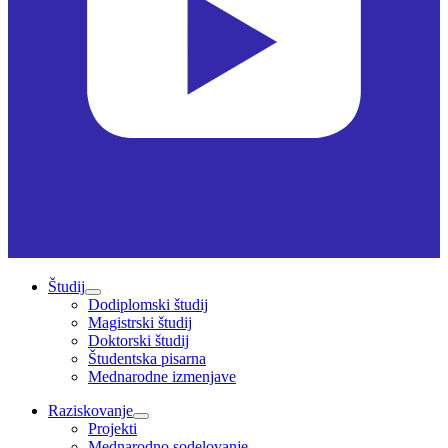
Študij
Dodiplomski študij
Magistrski študij
Doktorski študij
Študentska pisarna
Mednarodne izmenjave
Raziskovanje
Projekti
Mednarodno sodelovanje