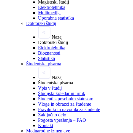
Magistrski študij
Elektrotehnika
Multimedija
Uporabna statistika
Doktorski študij
Nazaj
Doktorski študij
Elektrotehnika
Bioznanosti
Statistika
Študentska pisarna
Nazaj
Študentska pisarna
Vpis v študij
Študijski koledar in urnik
Študenti s posebnim statusom
Vloge in obrazci za študente
Pravilniki in navodila za študente
Zaključno delo
Pogosta vprašanja – FAQ
Kontakt
Mednarodne izmenjave