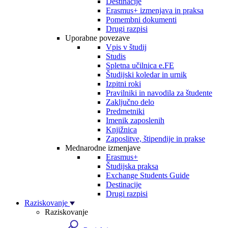
Destinacije
Erasmus+ izmenjava in praksa
Pomembni dokumenti
Drugi razpisi
Uporabne povezave
Vpis v študij
Studis
Spletna učilnica e.FE
Študijski koledar in urnik
Izpitni roki
Pravilniki in navodila za študente
Zaključno delo
Predmetniki
Imenik zaposlenih
Knjižnica
Zaposlitve, štipendije in prakse
Mednarodne izmenjave
Erasmus+
Študijska praksa
Exchange Students Guide
Destinacije
Drugi razpisi
Raziskovanje
Raziskovanje