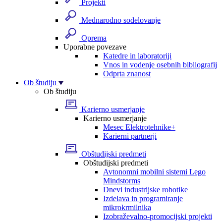
Projekti
Mednarodno sodelovanje
Oprema
Uporabne povezave
Katedre in laboratoriji
Vnos in vodenje osebnih bibliografij
Odprta znanost
Ob študiju
Ob študiju
Karierno usmerjanje
Karierno usmerjanje
Mesec Elektrotehnike+
Karierni partnerji
Obštudijski predmeti
Obštudijski predmeti
Avtonomni mobilni sistemi Lego
Mindstorms
Dnevi industrijske robotike
Izdelava in programiranje
mikrokrmilnika
Izobraževalno-promocijski projekti