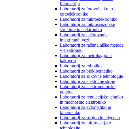
fotometrijo
Laboratorij za fotovoltaiko in
optoelektroniko
Laboratorij za mikroelektroniko
Laboratorij za mikrosenzorske
strukture in elektroniko
Laboratorij za načrtovanje
integriranih vezij
Laboratorij za računalniške metode
v elektroniki
Laboratorij za metrologijo in
kakovost
Laboratorij za robotiko
Laboratorij za biokibernetiko
Laboratorij za slikovne tehnologije
Laboratorij za električne stroje
Laboratorij za elektromotorske
pogone
Laboratorij za regulacijsko tehniko
in močnostno elektroniko
Laboratorij za avtomatiko in
kibernetiko
Laboratorij za strojno inteligenco
Laboratorij za informacijske
tehnologije