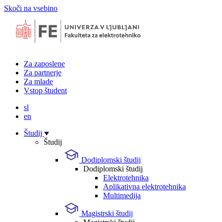
Skoči na vsebino
Za zaposlene
Za partnerje
Za mlade
Vstop študent
sl
en
Študij
Študij
Dodiplomski študij
Dodiplomski študij
Elektrotehnika
Aplikativna elektrotehnika
Multimedija
Magistrski študij