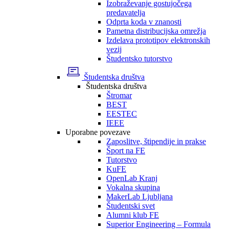
Izobraževanje gostujočega
predavatelja
Odprta koda v znanosti
Pametna distribucijska omrežja
Izdelava prototipov elektronskih
vezij
Študentsko tutorstvo
Študentska društva
Študentska društva
Štromar
BEST
EESTEC
IEEE
Uporabne povezave
Zaposlitve, štipendije in prakse
Šport na FE
Tutorstvo
KuFE
OpenLab Kranj
Vokalna skupina
MakerLab Ljubljana
Študentski svet
Alumni klub FE
Superior Engineering – Formula