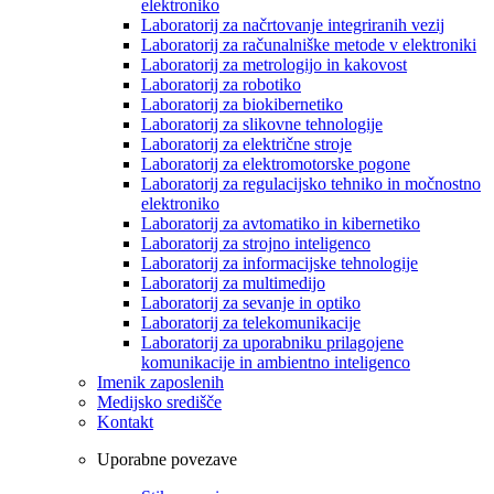
elektroniko
Laboratorij za načrtovanje integriranih vezij
Laboratorij za računalniške metode v elektroniki
Laboratorij za metrologijo in kakovost
Laboratorij za robotiko
Laboratorij za biokibernetiko
Laboratorij za slikovne tehnologije
Laboratorij za električne stroje
Laboratorij za elektromotorske pogone
Laboratorij za regulacijsko tehniko in močnostno
elektroniko
Laboratorij za avtomatiko in kibernetiko
Laboratorij za strojno inteligenco
Laboratorij za informacijske tehnologije
Laboratorij za multimedijo
Laboratorij za sevanje in optiko
Laboratorij za telekomunikacije
Laboratorij za uporabniku prilagojene
komunikacije in ambientno inteligenco
Imenik zaposlenih
Medijsko središče
Kontakt
Uporabne povezave