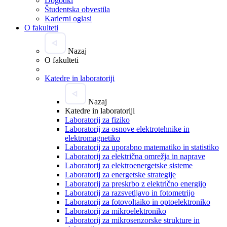
Dogodki
Študentska obvestila
Karierni oglasi
O fakulteti
Nazaj
O fakulteti
Katedre in laboratoriji
Nazaj
Katedre in laboratoriji
Laboratorij za fiziko
Laboratorij za osnove elektrotehnike in
elektromagnetiko
Laboratorij za uporabno matematiko in statistiko
Laboratorij za električna omrežja in naprave
Laboratorij za elektroenergetske sisteme
Laboratorij za energetske strategije
Laboratorij za preskrbo z električno energijo
Laboratorij za razsvetljavo in fotometrijo
Laboratorij za fotovoltaiko in optoelektroniko
Laboratorij za mikroelektroniko
Laboratorij za mikrosenzorske strukture in