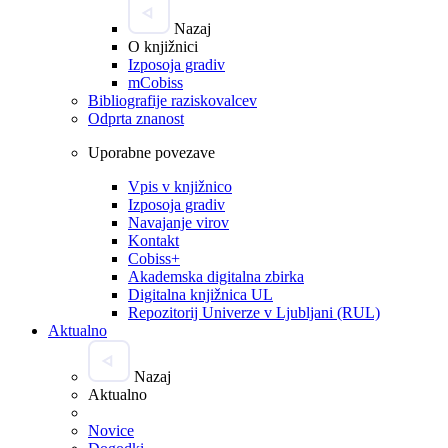
Nazaj
O knjižnici
Izposoja gradiv
mCobiss
Bibliografije raziskovalcev
Odprta znanost
Uporabne povezave
Vpis v knjižnico
Izposoja gradiv
Navajanje virov
Kontakt
Cobiss+
Akademska digitalna zbirka
Digitalna knjižnica UL
Repozitorij Univerze v Ljubljani (RUL)
Aktualno
Nazaj
Aktualno
Novice