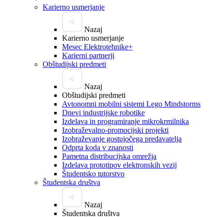
Karierno usmerjanje
Nazaj
Karierno usmerjanje
Mesec Elektrotehnike+
Karierni partnerji
Obštudijski predmeti
Nazaj
Obštudijski predmeti
Avtonomni mobilni sistemi Lego Mindstorms
Dnevi industrijske robotike
Izdelava in programiranje mikrokrmilnika
Izobraževalno-promocijski projekti
Izobraževanje gostujočega predavatelja
Odprta koda v znanosti
Pametna distribucijska omrežja
Izdelava prototipov elektronskih vezij
Študentsko tutorstvo
Študentska društva
Nazaj
Študentska društva