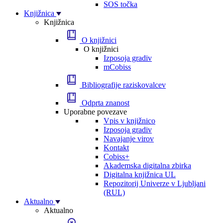
SOS točka
Knjižnica
Knjižnica
O knjižnici
O knjižnici
Izposoja gradiv
mCobiss
Bibliografije raziskovalcev
Odprta znanost
Uporabne povezave
Vpis v knjižnico
Izposoja gradiv
Navajanje virov
Kontakt
Cobiss+
Akademska digitalna zbirka
Digitalna knjižnica UL
Repozitorij Univerze v Ljubljani
(RUL)
Aktualno
Aktualno