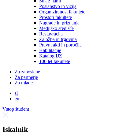
Stik z nami
Poslanstvo in vizija
Organiziranost fakultete
Prostori fakultete
Nagrade in priznanja
Medijsko središče
Restavracija
Založba in trgovina
Pravni akti in poročila
Habilitacije
Katalog IJZ
100 let fakultete
Za zaposlene
Za partnerje
Za mlade
sl
en
Vstop študent
Iskalnik