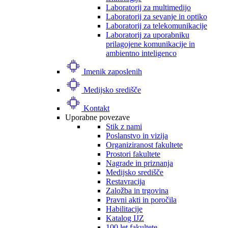
Laboratorij za multimedijo
Laboratorij za sevanje in optiko
Laboratorij za telekomunikacije
Laboratorij za uporabniku
prilagojene komunikacije in
ambientno inteligenco
Imenik zaposlenih
Medijsko središče
Kontakt
Uporabne povezave
Stik z nami
Poslanstvo in vizija
Organiziranost fakultete
Prostori fakultete
Nagrade in priznanja
Medijsko središče
Restavracija
Založba in trgovina
Pravni akti in poročila
Habilitacije
Katalog IJZ
100 let fakultete