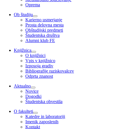
Oprema
Ob študiju
Karierno usmerjanje
Prosta delovna mesta
Obštudijski predmeti
Študentska društva
Alumni klub FE
Knjižnica
O knjižnici
Vpis v knjižnico
Izposoja gradiv
Bibliografije raziskovalcev
Odprta znanost
Aktualno
Novice
Dogodki
Študentska obvestila
O fakulteti
Katedre in laboratoriji
Imenik zaposlenih
Kontakt