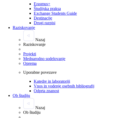
Erasmus+
Študijska praksa
Exchange Students Guide
Destinacije
Drugi razpisi
Raziskovanje
Nazaj
Raziskovanje
Projekti
Mednarodno sodelovanje
Oprema
Uporabne povezave
Katedre in laboratoriji
Vnos in vodenje osebnih bibliografij
Odprta znanost
Ob študiju
Nazaj
Ob študiju