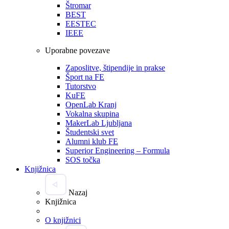
Štromar
BEST
EESTEC
IEEE
Uporabne povezave
Zaposlitve, štipendije in prakse
Šport na FE
Tutorstvo
KuFE
OpenLab Kranj
Vokalna skupina
MakerLab Ljubljana
Študentski svet
Alumni klub FE
Superior Engineering – Formula
SOS točka
Knjižnica
Nazaj
Knjižnica
O knjižnici