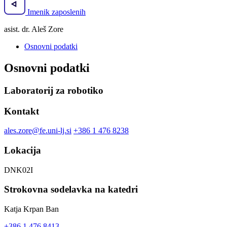
Imenik zaposlenih
asist. dr. Aleš Zore
Osnovni podatki
Osnovni podatki
Laboratorij za robotiko
Kontakt
ales.zore@fe.uni-lj.si
+386 1 476 8238
Lokacija
DNK02I
Strokovna sodelavka na katedri
Katja Krpan Ban
+386 1 476 8413