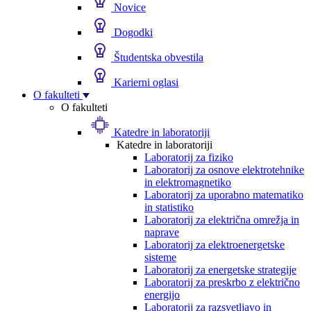
Novice
Dogodki
Študentska obvestila
Karierni oglasi
O fakulteti
O fakulteti
Katedre in laboratoriji
Katedre in laboratoriji
Laboratorij za fiziko
Laboratorij za osnove elektrotehnike
in elektromagnetiko
Laboratorij za uporabno matematiko
in statistiko
Laboratorij za električna omrežja in
naprave
Laboratorij za elektroenergetske
sisteme
Laboratorij za energetske strategije
Laboratorij za preskrbo z električno
energijo
Laboratorij za razsvetljavo in