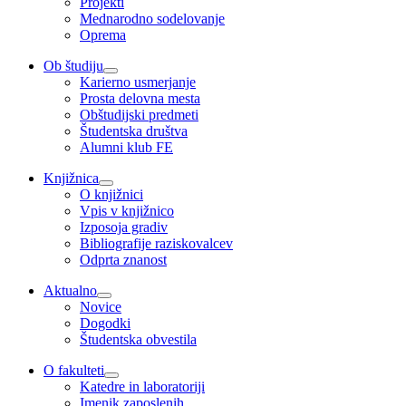
Projekti
Mednarodno sodelovanje
Oprema
Ob študiju
Karierno usmerjanje
Prosta delovna mesta
Obštudijski predmeti
Študentska društva
Alumni klub FE
Knjižnica
O knjižnici
Vpis v knjižnico
Izposoja gradiv
Bibliografije raziskovalcev
Odprta znanost
Aktualno
Novice
Dogodki
Študentska obvestila
O fakulteti
Katedre in laboratoriji
Imenik zaposlenih