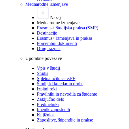
Mednarodne izmenjave
Nazaj
Mednarodne izmenjave
Erasmus+ študijska praksa (SMP)
Destinacije
Erasmus+ izmenjava in praksa
Pomembni dokumenti
Drugi razpisi
Uporabne povezave
Vpis v študij
Studis
Spletna učilnica e.FE
Študijski koledar in urnik
Izpitni roki
Pravilniki in navodila za študente
Zaključno delo
Predmetniki
Imenik zaposlenih
Knjižnica
Zaposlitve, štipendije in prakse