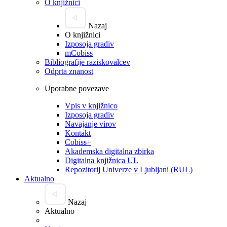
O knjižnici
Nazaj
O knjižnici
Izposoja gradiv
mCobiss
Bibliografije raziskovalcev
Odprta znanost
Uporabne povezave
Vpis v knjižnico
Izposoja gradiv
Navajanje virov
Kontakt
Cobiss+
Akademska digitalna zbirka
Digitalna knjižnica UL
Repozitorij Univerze v Ljubljani (RUL)
Aktualno
Nazaj
Aktualno