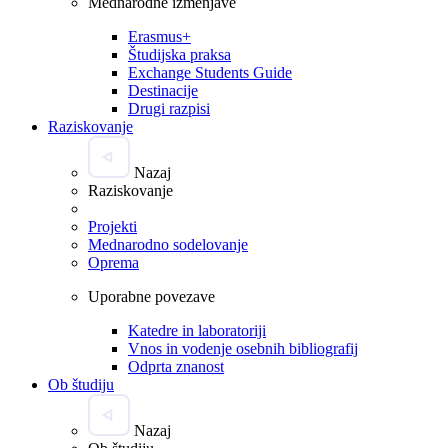
Mednarodne izmenjave
Erasmus+
Študijska praksa
Exchange Students Guide
Destinacije
Drugi razpisi
Raziskovanje
Nazaj
Raziskovanje
Projekti
Mednarodno sodelovanje
Oprema
Uporabne povezave
Katedre in laboratoriji
Vnos in vodenje osebnih bibliografij
Odprta znanost
Ob študiju
Nazaj