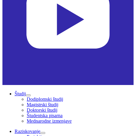
Študij
Dodiplomski študij
Magistrski študij
Doktorski študij
Študentska pisarna
Mednarodne izmenjave
Raziskovanje