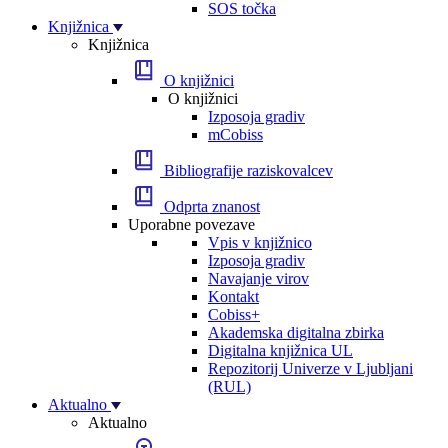
SOS točka
Knjižnica
Knjižnica
O knjižnici
O knjižnici
Izposoja gradiv
mCobiss
Bibliografije raziskovalcev
Odprta znanost
Uporabne povezave
Vpis v knjižnico
Izposoja gradiv
Navajanje virov
Kontakt
Cobiss+
Akademska digitalna zbirka
Digitalna knjižnica UL
Repozitorij Univerze v Ljubljani
(RUL)
Aktualno
Aktualno