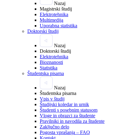
Nazaj
Magistrski študij
Elektrotehnika
Multimedija
Uporabna statistika
Doktorski študij
Nazaj
Doktorski študij
Elektrotehnika
Bioznanosti
Statistika
Študentska pisarna
Nazaj
Študentska pisarna
Vpis v študij
Študijski koledar in urnik
Študenti s posebnim statusom
Vloge in obrazci za študente
Pravilniki in navodila za študente
Zaključno delo
Pogosta vprašanja – FAQ
Kontakt