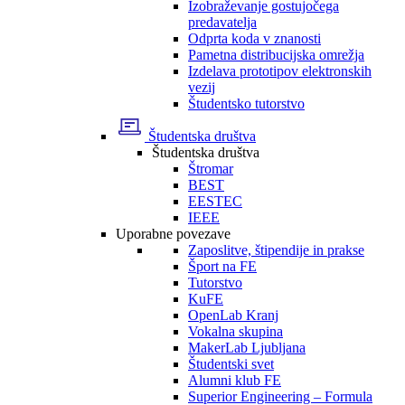
Izobraževanje gostujočega
predavatelja
Odprta koda v znanosti
Pametna distribucijska omrežja
Izdelava prototipov elektronskih
vezij
Študentsko tutorstvo
Študentska društva
Študentska društva
Štromar
BEST
EESTEC
IEEE
Uporabne povezave
Zaposlitve, štipendije in prakse
Šport na FE
Tutorstvo
KuFE
OpenLab Kranj
Vokalna skupina
MakerLab Ljubljana
Študentski svet
Alumni klub FE
Superior Engineering – Formula