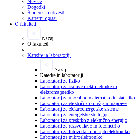
Novice
Dogodki
Študentska obvestila
Karierni oglasi
O fakulteti
Nazaj
O fakulteti
Katedre in laboratoriji
Nazaj
Katedre in laboratoriji
Laboratorij za fiziko
Laboratorij za osnove elektrotehnike in
elektromagnetiko
Laboratorij za uporabno matematiko in statistiko
Laboratorij za električna omrežja in naprave
Laboratorij za elektroenergetske sisteme
Laboratorij za energetske strategije
Laboratorij za preskrbo z električno energijo
Laboratorij za razsvetljavo in fotometrijo
Laboratorij za fotovoltaiko in optoelektroniko
Laboratorij za mikroelektroniko