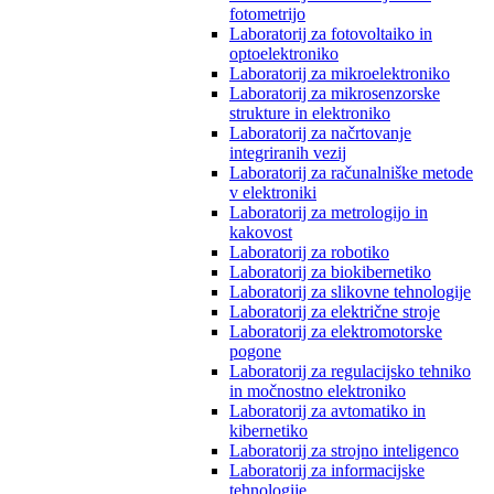
fotometrijo
Laboratorij za fotovoltaiko in
optoelektroniko
Laboratorij za mikroelektroniko
Laboratorij za mikrosenzorske
strukture in elektroniko
Laboratorij za načrtovanje
integriranih vezij
Laboratorij za računalniške metode
v elektroniki
Laboratorij za metrologijo in
kakovost
Laboratorij za robotiko
Laboratorij za biokibernetiko
Laboratorij za slikovne tehnologije
Laboratorij za električne stroje
Laboratorij za elektromotorske
pogone
Laboratorij za regulacijsko tehniko
in močnostno elektroniko
Laboratorij za avtomatiko in
kibernetiko
Laboratorij za strojno inteligenco
Laboratorij za informacijske
tehnologije