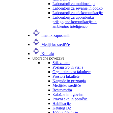
Laboratorij za multimedijo
Laboratorij za sevanje in optiko
Laboratorij za telekomunikacije
Laboratorij za uporabniku
prilagojene komunikacije in
ambientno inteligenco
Imenik zaposlenih
Medijsko središče
Kontakt
Uporabne povezave
Stik z nami
Poslanstvo in vizija
Organiziranost fakultete
Prostori fakultete
Nagrade in priznanja
Medijsko središče
Restavracija
Založba in trgovina
Pravni akti in poročila
Habilitacije
Katalog IJZ
100 let fakultete