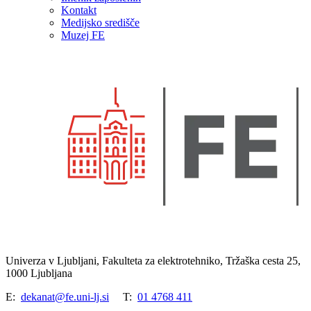
Kontakt
Medijsko središče
Muzej FE
Univerza v Ljubljani, Fakulteta za elektrotehniko, Tržaška cesta 25,
1000 Ljubljana
E:
dekanat@fe.uni-lj.si
T:
01 4768 411