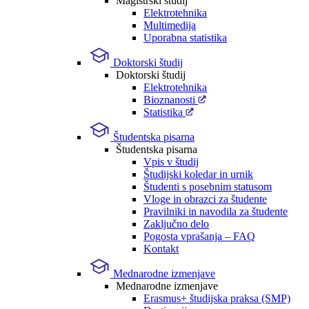
Magistrski študij
Elektrotehnika
Multimedija
Uporabna statistika
Doktorski študij
Doktorski študij
Elektrotehnika
Bioznanosti
Statistika
Študentska pisarna
Študentska pisarna
Vpis v študij
Študijski koledar in urnik
Študenti s posebnim statusom
Vloge in obrazci za študente
Pravilniki in navodila za študente
Zaključno delo
Pogosta vprašanja – FAQ
Kontakt
Mednarodne izmenjave
Mednarodne izmenjave
Erasmus+ študijska praksa (SMP)