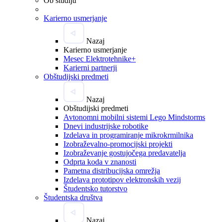
Ob študiju
Karierno usmerjanje
Nazaj
Karierno usmerjanje
Mesec Elektrotehnike+
Karierni partnerji
Obštudijski predmeti
Nazaj
Obštudijski predmeti
Avtonomni mobilni sistemi Lego Mindstorms
Dnevi industrijske robotike
Izdelava in programiranje mikrokrmilnika
Izobraževalno-promocijski projekti
Izobraževanje gostujočega predavatelja
Odprta koda v znanosti
Pametna distribucijska omrežja
Izdelava prototipov elektronskih vezij
Študentsko tutorstvo
Študentska društva
Nazaj