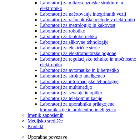
Laboratorij za mikrosenzorske strukture in
elektroniko
Laboratorij za načrtovanje integriranih vezij
Laboratorij za računalniške metode v elektroniki
Laboratorij za metrologijo in kakovost
Laboratorij za robotiko
Laboratorij za biokibernetiko
Laboratorij za slikovne tehnologije
Laboratorij za električne stroje
Laboratorij za elektromotorske pogone
Laboratorij za regulacijsko tehniko in močnostno
elektroniko
Laboratorij za avtomatiko in kibernetiko
Laboratorij za strojno inteligenco
Laboratorij za informacijske tehnologije
Laboratorij za multimedijo
Laboratorij za sevanje in optiko
Laboratorij za telekomunikacije
Laboratorij za uporabniku prilagojene
komunikacije in ambientno inteligenco
Imenik zaposlenih
Medijsko središče
Kontakt
Uporabne povezave