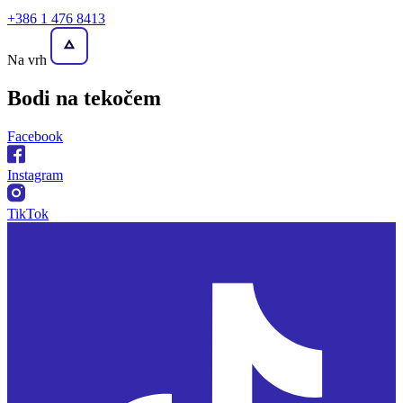
+386 1 476 8413
Na vrh
Bodi na
tekočem
Facebook
Instagram
TikTok