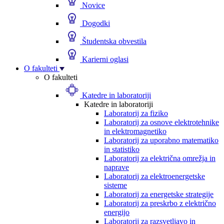
Novice
Dogodki
Študentska obvestila
Karierni oglasi
O fakulteti
O fakulteti
Katedre in laboratoriji
Katedre in laboratoriji
Laboratorij za fiziko
Laboratorij za osnove elektrotehnike
in elektromagnetiko
Laboratorij za uporabno matematiko
in statistiko
Laboratorij za električna omrežja in
naprave
Laboratorij za elektroenergetske
sisteme
Laboratorij za energetske strategije
Laboratorij za preskrbo z električno
energijo
Laboratorij za razsvetljavo in