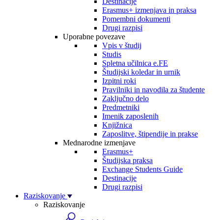
Destinacije
Erasmus+ izmenjava in praksa
Pomembni dokumenti
Drugi razpisi
Uporabne povezave
Vpis v študij
Studis
Spletna učilnica e.FE
Študijski koledar in urnik
Izpitni roki
Pravilniki in navodila za študente
Zaključno delo
Predmetniki
Imenik zaposlenih
Knjižnica
Zaposlitve, štipendije in prakse
Mednarodne izmenjave
Erasmus+
Študijska praksa
Exchange Students Guide
Destinacije
Drugi razpisi
Raziskovanje
Raziskovanje