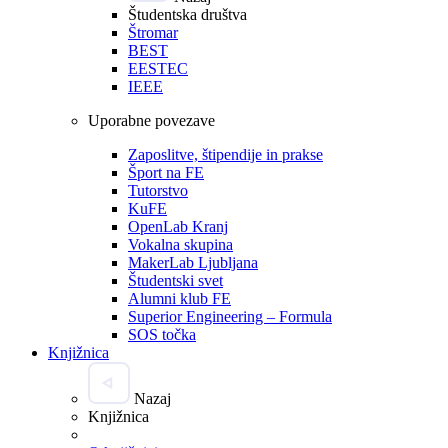
Študentska društva
Štromar
BEST
EESTEC
IEEE
Uporabne povezave
Zaposlitve, štipendije in prakse
Šport na FE
Tutorstvo
KuFE
OpenLab Kranj
Vokalna skupina
MakerLab Ljubljana
Študentski svet
Alumni klub FE
Superior Engineering – Formula
SOS točka
Knjižnica
Nazaj
Knjižnica