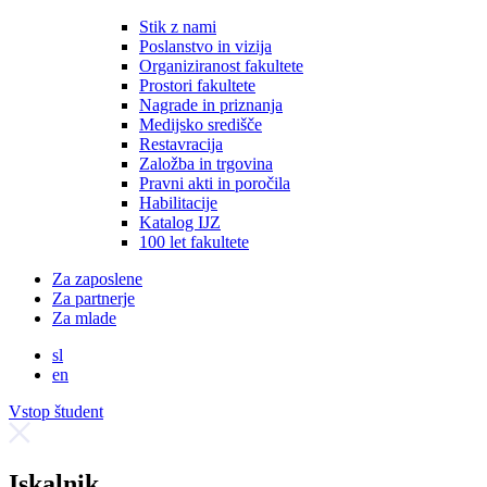
Stik z nami
Poslanstvo in vizija
Organiziranost fakultete
Prostori fakultete
Nagrade in priznanja
Medijsko središče
Restavracija
Založba in trgovina
Pravni akti in poročila
Habilitacije
Katalog IJZ
100 let fakultete
Za zaposlene
Za partnerje
Za mlade
sl
en
Vstop študent
Iskalnik