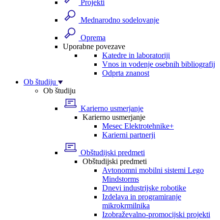
Projekti
Mednarodno sodelovanje
Oprema
Uporabne povezave
Katedre in laboratoriji
Vnos in vodenje osebnih bibliografij
Odprta znanost
Ob študiju
Ob študiju
Karierno usmerjanje
Karierno usmerjanje
Mesec Elektrotehnike+
Karierni partnerji
Obštudijski predmeti
Obštudijski predmeti
Avtonomni mobilni sistemi Lego
Mindstorms
Dnevi industrijske robotike
Izdelava in programiranje
mikrokrmilnika
Izobraževalno-promocijski projekti