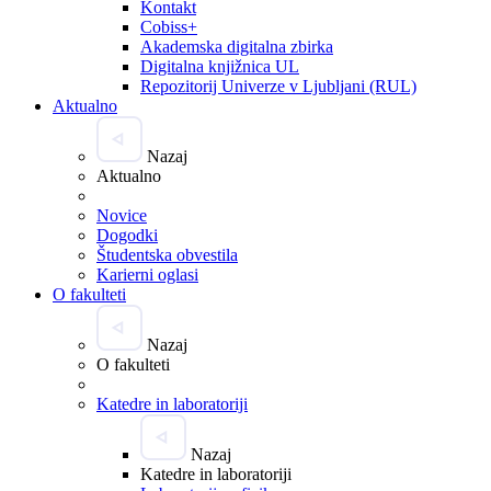
Kontakt
Cobiss+
Akademska digitalna zbirka
Digitalna knjižnica UL
Repozitorij Univerze v Ljubljani (RUL)
Aktualno
Nazaj
Aktualno
Novice
Dogodki
Študentska obvestila
Karierni oglasi
O fakulteti
Nazaj
O fakulteti
Katedre in laboratoriji
Nazaj
Katedre in laboratoriji