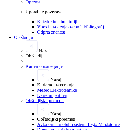
Oprema
Uporabne povezave
Katedre in laboratoriji
Vnos in vodenje osebnih bibliografij
Odprta znanost
Ob študiju
Nazaj
Ob študiju
Karierno usmerjanje
Nazaj
Karierno usmerjanje
Mesec Elektrotehnike+
Karierni partnerji
Obštudijski predmeti
Nazaj
Obštudijski predmeti
Avtonomni mobilni sistemi Lego Mindstorms
Dnevi industrijske robotike