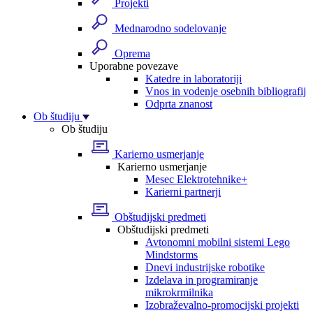
Projekti
Mednarodno sodelovanje
Oprema
Uporabne povezave
Katedre in laboratoriji
Vnos in vodenje osebnih bibliografij
Odprta znanost
Ob študiju
Ob študiju
Karierno usmerjanje
Karierno usmerjanje
Mesec Elektrotehnike+
Karierni partnerji
Obštudijski predmeti
Obštudijski predmeti
Avtonomni mobilni sistemi Lego
Mindstorms
Dnevi industrijske robotike
Izdelava in programiranje
mikrokrmilnika
Izobraževalno-promocijski projekti