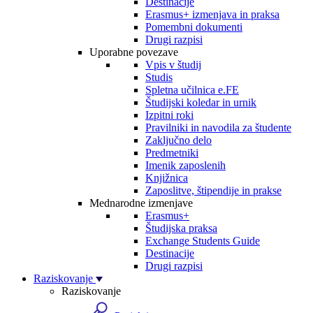
Destinacije
Erasmus+ izmenjava in praksa
Pomembni dokumenti
Drugi razpisi
Uporabne povezave
Vpis v študij
Studis
Spletna učilnica e.FE
Študijski koledar in urnik
Izpitni roki
Pravilniki in navodila za študente
Zaključno delo
Predmetniki
Imenik zaposlenih
Knjižnica
Zaposlitve, štipendije in prakse
Mednarodne izmenjave
Erasmus+
Študijska praksa
Exchange Students Guide
Destinacije
Drugi razpisi
Raziskovanje
Raziskovanje