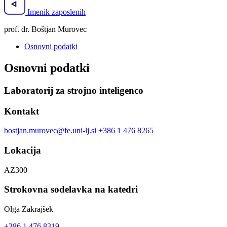
Imenik zaposlenih
prof. dr. Boštjan Murovec
Osnovni podatki
Osnovni podatki
Laboratorij za strojno inteligenco
Kontakt
bostjan.murovec@fe.uni-lj.si
+386 1 476 8265
Lokacija
AZ300
Strokovna sodelavka na katedri
Olga Zakrajšek
+386 1 476 8319