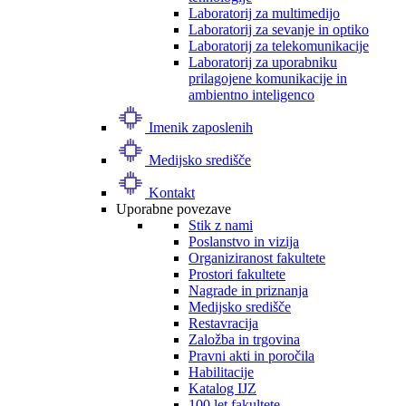
Laboratorij za multimedijo
Laboratorij za sevanje in optiko
Laboratorij za telekomunikacije
Laboratorij za uporabniku
prilagojene komunikacije in
ambientno inteligenco
Imenik zaposlenih
Medijsko središče
Kontakt
Uporabne povezave
Stik z nami
Poslanstvo in vizija
Organiziranost fakultete
Prostori fakultete
Nagrade in priznanja
Medijsko središče
Restavracija
Založba in trgovina
Pravni akti in poročila
Habilitacije
Katalog IJZ
100 let fakultete