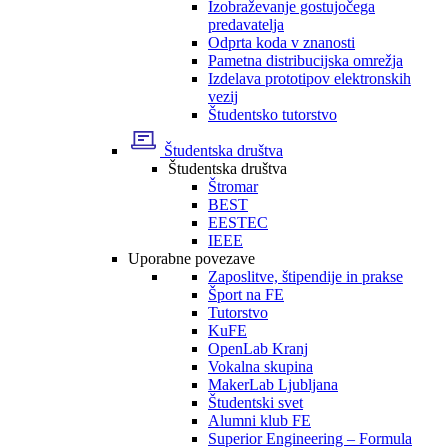
Izobraževanje gostujočega
predavatelja
Odprta koda v znanosti
Pametna distribucijska omrežja
Izdelava prototipov elektronskih
vezij
Študentsko tutorstvo
Študentska društva
Študentska društva
Štromar
BEST
EESTEC
IEEE
Uporabne povezave
Zaposlitve, štipendije in prakse
Šport na FE
Tutorstvo
KuFE
OpenLab Kranj
Vokalna skupina
MakerLab Ljubljana
Študentski svet
Alumni klub FE
Superior Engineering – Formula