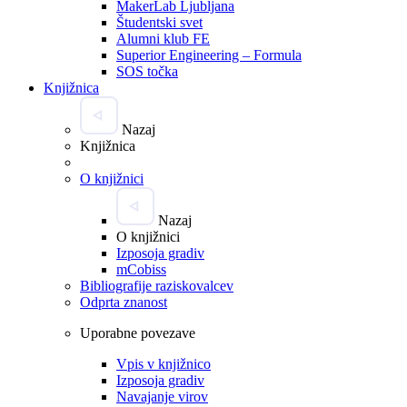
MakerLab Ljubljana
Študentski svet
Alumni klub FE
Superior Engineering – Formula
SOS točka
Knjižnica
Nazaj
Knjižnica
O knjižnici
Nazaj
O knjižnici
Izposoja gradiv
mCobiss
Bibliografije raziskovalcev
Odprta znanost
Uporabne povezave
Vpis v knjižnico
Izposoja gradiv
Navajanje virov