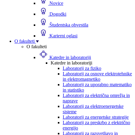
Novice
Dogodki
Študentska obvestila
Karierni oglasi
O fakulteti
O fakulteti
Katedre in laboratoriji
Katedre in laboratoriji
Laboratorij za fiziko
Laboratorij za osnove elektrotehnike
in elektromagnetiko
Laboratorij za uporabno matematiko
in statistiko
Laboratorij za električna omrežja in
naprave
Laboratorij za elektroenergetske
sisteme
Laboratorij za energetske strategije
Laboratorij za preskrbo z električno
energijo
Laboratorij za razsvetljavo in