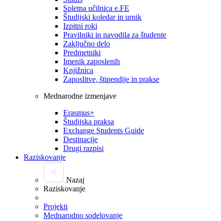
Spletna učilnica e.FE
Študijski koledar in urnik
Izpitni roki
Pravilniki in navodila za študente
Zaključno delo
Predmetniki
Imenik zaposlenih
Knjižnica
Zaposlitve, štipendije in prakse
Mednarodne izmenjave
Erasmus+
Študijska praksa
Exchange Students Guide
Destinacije
Drugi razpisi
Raziskovanje
Nazaj
Raziskovanje
Projekti
Mednarodno sodelovanje