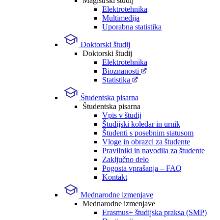
Magistrski študij
Elektrotehnika
Multimedija
Uporabna statistika
Doktorski študij
Doktorski študij
Elektrotehnika
Bioznanosti
Statistika
Študentska pisarna
Študentska pisarna
Vpis v študij
Študijski koledar in urnik
Študenti s posebnim statusom
Vloge in obrazci za študente
Pravilniki in navodila za študente
Zaključno delo
Pogosta vprašanja – FAQ
Kontakt
Mednarodne izmenjave
Mednarodne izmenjave
Erasmus+ študijska praksa (SMP)