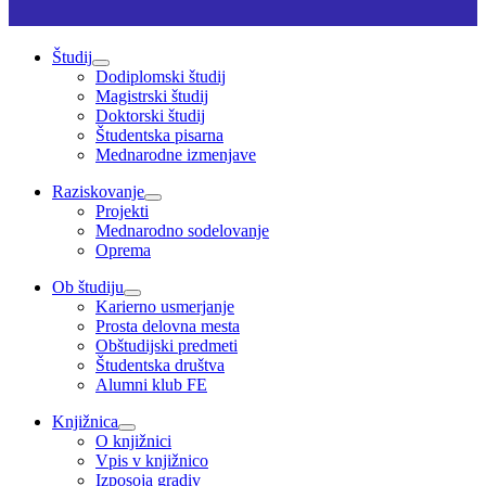
Študij
Dodiplomski študij
Magistrski študij
Doktorski študij
Študentska pisarna
Mednarodne izmenjave
Raziskovanje
Projekti
Mednarodno sodelovanje
Oprema
Ob študiju
Karierno usmerjanje
Prosta delovna mesta
Obštudijski predmeti
Študentska društva
Alumni klub FE
Knjižnica
O knjižnici
Vpis v knjižnico
Izposoja gradiv