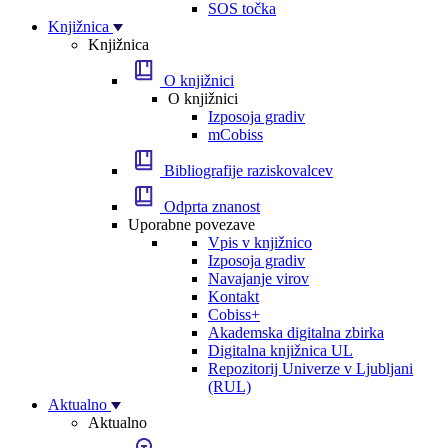
SOS točka
Knjižnica
Knjižnica
O knjižnici
O knjižnici
Izposoja gradiv
mCobiss
Bibliografije raziskovalcev
Odprta znanost
Uporabne povezave
Vpis v knjižnico
Izposoja gradiv
Navajanje virov
Kontakt
Cobiss+
Akademska digitalna zbirka
Digitalna knjižnica UL
Repozitorij Univerze v Ljubljani
(RUL)
Aktualno
Aktualno