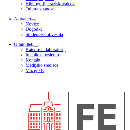
Bibliografije raziskovalcev
Odprta znanost
Aktualno
Novice
Dogodki
Študentska obvestila
O fakulteti
Katedre in laboratoriji
Imenik zaposlenih
Kontakt
Medijsko središče
Muzej FE