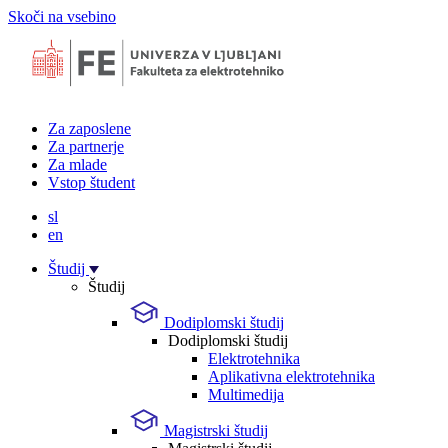
Skoči na vsebino
Za zaposlene
Za partnerje
Za mlade
Vstop študent
sl
en
Študij
Študij
Dodiplomski študij
Dodiplomski študij
Elektrotehnika
Aplikativna elektrotehnika
Multimedija
Magistrski študij