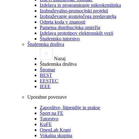
Izdelava in programiranje mikrokrmilnika
Izobraževalno-promocijski projekti
Izobraževanje gostujočega predavatelja
Odprta koda v znanosti
Pametna distribucijska omrežja
Izdelava prototipov elektronskih vezij
Študentsko tutorstvo
Študentska društva
Nazaj
Študentska društva
Štromar
BEST
EESTEC
IEEE
Uporabne povezave
Zaposlitve, štipendije in prakse
Šport na FE
Tutorstvo
KuFE
OpenLab Kranj
Vokalna skupina