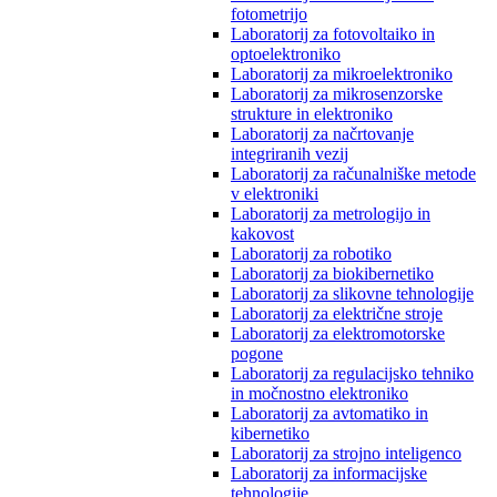
fotometrijo
Laboratorij za fotovoltaiko in
optoelektroniko
Laboratorij za mikroelektroniko
Laboratorij za mikrosenzorske
strukture in elektroniko
Laboratorij za načrtovanje
integriranih vezij
Laboratorij za računalniške metode
v elektroniki
Laboratorij za metrologijo in
kakovost
Laboratorij za robotiko
Laboratorij za biokibernetiko
Laboratorij za slikovne tehnologije
Laboratorij za električne stroje
Laboratorij za elektromotorske
pogone
Laboratorij za regulacijsko tehniko
in močnostno elektroniko
Laboratorij za avtomatiko in
kibernetiko
Laboratorij za strojno inteligenco
Laboratorij za informacijske
tehnologije