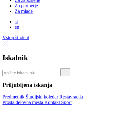
Za zaposlene
Za partnerje
Za mlade
sl
en
Vstop študent
Iskalnik
Priljubljena iskanja
Predmetnik
Študijski koledar
Restavracija
Prosta delovna mesta
Kontakt
Šport