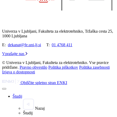
Univerza v Ljubljani, Fakulteta za elektrotehniko, Tržaška cesta 25,
1000 Ljubljana
E:
dekanat@fe.uni-lj.si
T:
01 4768 411
Vprašajte nas
© Univerza v Ljubljani, Fakulteta za elektrotehniko. Vse pravice
pridržane.
Pravno obvestilo
Politika piškotkov
Politika zasebnosti
Izjava o dostopnosti
Obiščite spletno stran ENKI
Študij
Nazaj
Študij