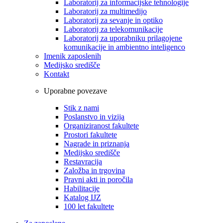
Laboratorij za informacijske tehnologije
Laboratorij za multimedijo
Laboratorij za sevanje in optiko
Laboratorij za telekomunikacije
Laboratorij za uporabniku prilagojene
komunikacije in ambientno inteligenco
Imenik zaposlenih
Medijsko središče
Kontakt
Uporabne povezave
Stik z nami
Poslanstvo in vizija
Organiziranost fakultete
Prostori fakultete
Nagrade in priznanja
Medijsko središče
Restavracija
Založba in trgovina
Pravni akti in poročila
Habilitacije
Katalog IJZ
100 let fakultete