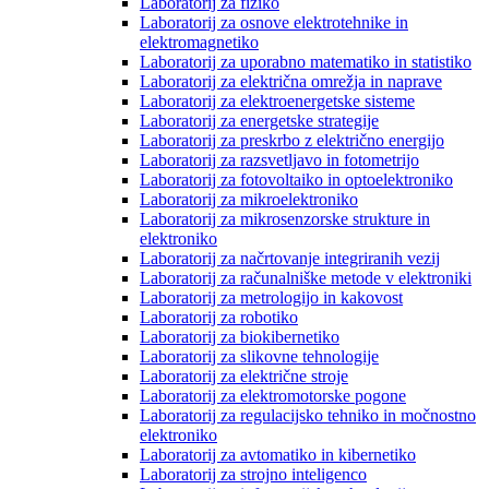
Laboratorij za fiziko
Laboratorij za osnove elektrotehnike in
elektromagnetiko
Laboratorij za uporabno matematiko in statistiko
Laboratorij za električna omrežja in naprave
Laboratorij za elektroenergetske sisteme
Laboratorij za energetske strategije
Laboratorij za preskrbo z električno energijo
Laboratorij za razsvetljavo in fotometrijo
Laboratorij za fotovoltaiko in optoelektroniko
Laboratorij za mikroelektroniko
Laboratorij za mikrosenzorske strukture in
elektroniko
Laboratorij za načrtovanje integriranih vezij
Laboratorij za računalniške metode v elektroniki
Laboratorij za metrologijo in kakovost
Laboratorij za robotiko
Laboratorij za biokibernetiko
Laboratorij za slikovne tehnologije
Laboratorij za električne stroje
Laboratorij za elektromotorske pogone
Laboratorij za regulacijsko tehniko in močnostno
elektroniko
Laboratorij za avtomatiko in kibernetiko
Laboratorij za strojno inteligenco