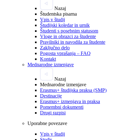
Nazaj
Študentska pisarna
Vpis v študij
Študijski koledar in urnik
Študenti s posebnim statusom
Vloge in obrazci za študente
Pravilniki in navodila za študente
Zaključno delo
Pogosta vprašanja – FAQ
Kontakt
Mednarodne izmenjave
Nazaj
Mednarodne izmenjave
Erasmus+ študijska praksa (SMP)
Destinacije
Erasmus+ izmenjava in praksa
Pomembni dokumenti
Drugi razpisi
Uporabne povezave
Vpis v študij
Studis