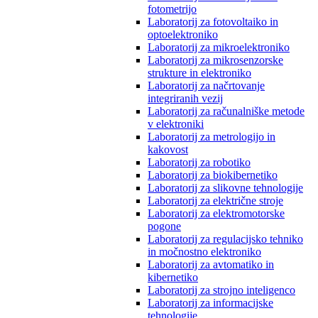
fotometrijo
Laboratorij za fotovoltaiko in
optoelektroniko
Laboratorij za mikroelektroniko
Laboratorij za mikrosenzorske
strukture in elektroniko
Laboratorij za načrtovanje
integriranih vezij
Laboratorij za računalniške metode
v elektroniki
Laboratorij za metrologijo in
kakovost
Laboratorij za robotiko
Laboratorij za biokibernetiko
Laboratorij za slikovne tehnologije
Laboratorij za električne stroje
Laboratorij za elektromotorske
pogone
Laboratorij za regulacijsko tehniko
in močnostno elektroniko
Laboratorij za avtomatiko in
kibernetiko
Laboratorij za strojno inteligenco
Laboratorij za informacijske
tehnologije