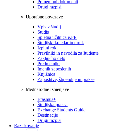
Pomembni dokumenti
Drugi razpisi
Uporabne povezave
Vpis v študij
Studis
Spletna učilnica e.FE
Študijski koledar in urnik
Izpitni roki
Pravilniki in navodila za študente
Zaključno delo
Predmetniki
Imenik zaposlenih
Knjižnica
Zaposlitve, štipendije in prakse
Mednarodne izmenjave
Erasmus+
Študijska praksa
Exchange Students Guide
Destinacije
Drugi razpisi
Raziskovanje