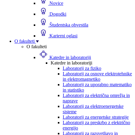
Novice
Dogodki
Študentska obvestila
Karierni oglasi
O fakulteti
O fakulteti
Katedre in laboratoriji
Katedre in laboratoriji
Laboratorij za fiziko
Laboratorij za osnove elektrotehnike
in elektromagnetiko
Laboratorij za uporabno matematiko
in statistiko
Laboratorij za električna omrežja in
naprave
Laboratorij za elektroenergetske
sisteme
Laboratorij za energetske strategije
Laboratorij za preskrbo z električno
energijo
Laboratorij za razsvetljavo in