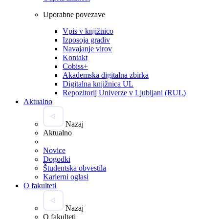
Uporabne povezave
Vpis v knjižnico
Izposoja gradiv
Navajanje virov
Kontakt
Cobiss+
Akademska digitalna zbirka
Digitalna knjižnica UL
Repozitorij Univerze v Ljubljani (RUL)
Aktualno
Nazaj
Aktualno
Novice
Dogodki
Študentska obvestila
Karierni oglasi
O fakulteti
Nazaj
O fakulteti