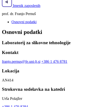
Imenik zaposlenih
prof. dr. Franjo Pernuš
Osnovni podatki
Osnovni podatki
Laboratorij za slikovne tehnologije
Kontakt
franjo.pernus@fe.uni-lj.si
+386 1 476 8781
Lokacija
AN414
Strokovna sodelavka na katedri
Urša Polajžer
+386 1 476 8284