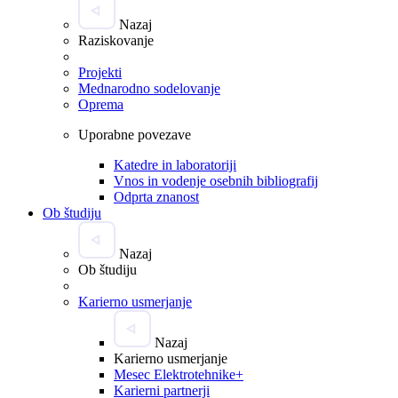
Nazaj
Raziskovanje
Projekti
Mednarodno sodelovanje
Oprema
Uporabne povezave
Katedre in laboratoriji
Vnos in vodenje osebnih bibliografij
Odprta znanost
Ob študiju
Nazaj
Ob študiju
Karierno usmerjanje
Nazaj
Karierno usmerjanje
Mesec Elektrotehnike+
Karierni partnerji