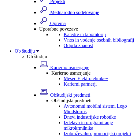
Projekti
Mednarodno sodelovanje
Oprema
Uporabne povezave
Katedre in laboratoriji
Vnos in vodenje osebnih bibliografij
Odprta znanost
Ob študiju
Ob študiju
Karierno usmerjanje
Karierno usmerjanje
Mesec Elektrotehnike+
Karierni partnerji
Obštudijski predmeti
Obštudijski predmeti
Avtonomni mobilni sistemi Lego
Mindstorms
Dnevi industrijske robotike
Izdelava in programiranje
mikrokrmilnika
Izobraževalno-promocijski projekti