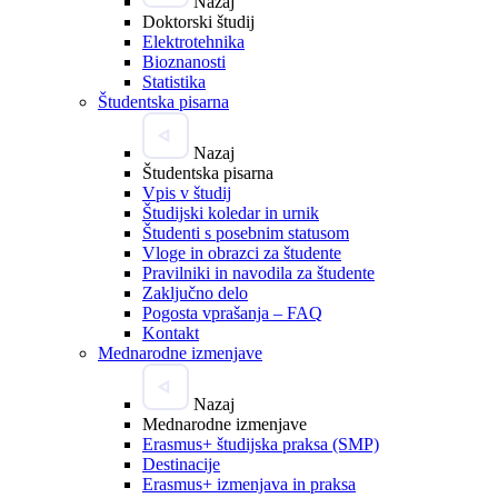
Nazaj
Doktorski študij
Elektrotehnika
Bioznanosti
Statistika
Študentska pisarna
Nazaj
Študentska pisarna
Vpis v študij
Študijski koledar in urnik
Študenti s posebnim statusom
Vloge in obrazci za študente
Pravilniki in navodila za študente
Zaključno delo
Pogosta vprašanja – FAQ
Kontakt
Mednarodne izmenjave
Nazaj
Mednarodne izmenjave
Erasmus+ študijska praksa (SMP)
Destinacije
Erasmus+ izmenjava in praksa