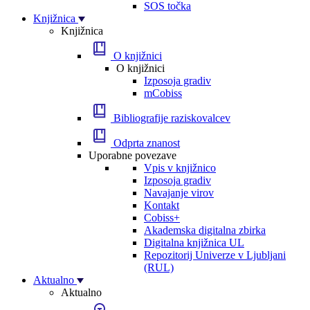
SOS točka
Knjižnica
Knjižnica
O knjižnici
O knjižnici
Izposoja gradiv
mCobiss
Bibliografije raziskovalcev
Odprta znanost
Uporabne povezave
Vpis v knjižnico
Izposoja gradiv
Navajanje virov
Kontakt
Cobiss+
Akademska digitalna zbirka
Digitalna knjižnica UL
Repozitorij Univerze v Ljubljani
(RUL)
Aktualno
Aktualno