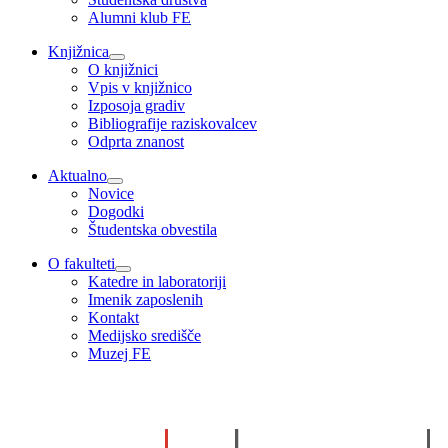
Alumni klub FE
Knjižnica
O knjižnici
Vpis v knjižnico
Izposoja gradiv
Bibliografije raziskovalcev
Odprta znanost
Aktualno
Novice
Dogodki
Študentska obvestila
O fakulteti
Katedre in laboratoriji
Imenik zaposlenih
Kontakt
Medijsko središče
Muzej FE