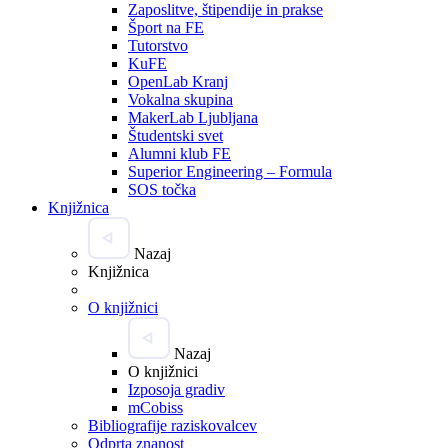
Zaposlitve, štipendije in prakse
Šport na FE
Tutorstvo
KuFE
OpenLab Kranj
Vokalna skupina
MakerLab Ljubljana
Študentski svet
Alumni klub FE
Superior Engineering – Formula
SOS točka
Knjižnica
Nazaj
Knjižnica
O knjižnici
Nazaj
O knjižnici
Izposoja gradiv
mCobiss
Bibliografije raziskovalcev
Odprta znanost