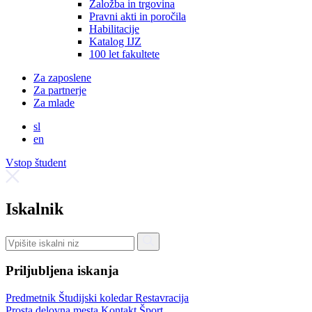
Založba in trgovina
Pravni akti in poročila
Habilitacije
Katalog IJZ
100 let fakultete
Za zaposlene
Za partnerje
Za mlade
sl
en
Vstop študent
Iskalnik
Priljubljena iskanja
Predmetnik
Študijski koledar
Restavracija
Prosta delovna mesta
Kontakt
Šport