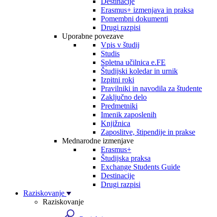
Destinacije
Erasmus+ izmenjava in praksa
Pomembni dokumenti
Drugi razpisi
Uporabne povezave
Vpis v študij
Studis
Spletna učilnica e.FE
Študijski koledar in urnik
Izpitni roki
Pravilniki in navodila za študente
Zaključno delo
Predmetniki
Imenik zaposlenih
Knjižnica
Zaposlitve, štipendije in prakse
Mednarodne izmenjave
Erasmus+
Študijska praksa
Exchange Students Guide
Destinacije
Drugi razpisi
Raziskovanje
Raziskovanje