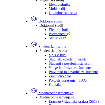
Magistrski študij
Elektrotehnika
Multimedija
Uporabna statistika
Doktorski študij
Doktorski študij
Elektrotehnika
Bioznanosti
Statistika
Študentska pisarna
Študentska pisarna
Vpis v študij
Študijski koledar in urnik
Študenti s posebnim statusom
Vloge in obrazci za študente
Pravilniki in navodila za študente
Zaključno delo
Pogosta vprašanja – FAQ
Kontakt
Mednarodne izmenjave
Mednarodne izmenjave
Erasmus+ študijska praksa (SMP)