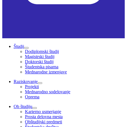
Študij
Dodiplomski študij
Magistrski študij
Doktorski študij
Študentska pisarna
Mednarodne izmenjave
Raziskovanje
Projekti
Mednarodno sodelovanje
Oprema
Ob študiju
Karierno usmerjanje
Prosta delovna mesta
Obštudijski predmeti
Študentska društva