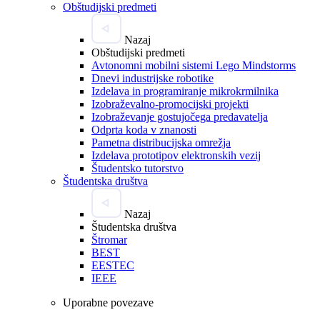
Obštudijski predmeti
Nazaj
Obštudijski predmeti
Avtonomni mobilni sistemi Lego Mindstorms
Dnevi industrijske robotike
Izdelava in programiranje mikrokrmilnika
Izobraževalno-promocijski projekti
Izobraževanje gostujočega predavatelja
Odprta koda v znanosti
Pametna distribucijska omrežja
Izdelava prototipov elektronskih vezij
Študentsko tutorstvo
Študentska društva
Nazaj
Študentska društva
Štromar
BEST
EESTEC
IEEE
Uporabne povezave