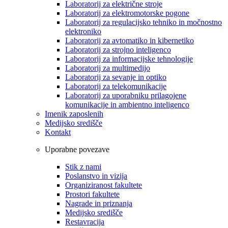
Laboratorij za električne stroje
Laboratorij za elektromotorske pogone
Laboratorij za regulacijsko tehniko in močnostno
elektroniko
Laboratorij za avtomatiko in kibernetiko
Laboratorij za strojno inteligenco
Laboratorij za informacijske tehnologije
Laboratorij za multimedijo
Laboratorij za sevanje in optiko
Laboratorij za telekomunikacije
Laboratorij za uporabniku prilagojene
komunikacije in ambientno inteligenco
Imenik zaposlenih
Medijsko središče
Kontakt
Uporabne povezave
Stik z nami
Poslanstvo in vizija
Organiziranost fakultete
Prostori fakultete
Nagrade in priznanja
Medijsko središče
Restavracija