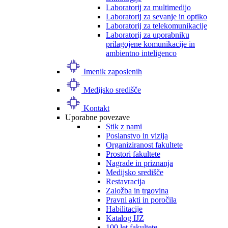
Laboratorij za multimedijo
Laboratorij za sevanje in optiko
Laboratorij za telekomunikacije
Laboratorij za uporabniku
prilagojene komunikacije in
ambientno inteligenco
Imenik zaposlenih
Medijsko središče
Kontakt
Uporabne povezave
Stik z nami
Poslanstvo in vizija
Organiziranost fakultete
Prostori fakultete
Nagrade in priznanja
Medijsko središče
Restavracija
Založba in trgovina
Pravni akti in poročila
Habilitacije
Katalog IJZ
100 let fakultete