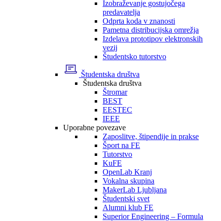
Izobraževanje gostujočega
predavatelja
Odprta koda v znanosti
Pametna distribucijska omrežja
Izdelava prototipov elektronskih
vezij
Študentsko tutorstvo
Študentska društva
Študentska društva
Štromar
BEST
EESTEC
IEEE
Uporabne povezave
Zaposlitve, štipendije in prakse
Šport na FE
Tutorstvo
KuFE
OpenLab Kranj
Vokalna skupina
MakerLab Ljubljana
Študentski svet
Alumni klub FE
Superior Engineering – Formula