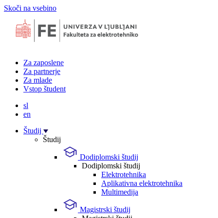
Skoči na vsebino
Za zaposlene
Za partnerje
Za mlade
Vstop študent
sl
en
Študij
Študij
Dodiplomski študij
Dodiplomski študij
Elektrotehnika
Aplikativna elektrotehnika
Multimedija
Magistrski študij