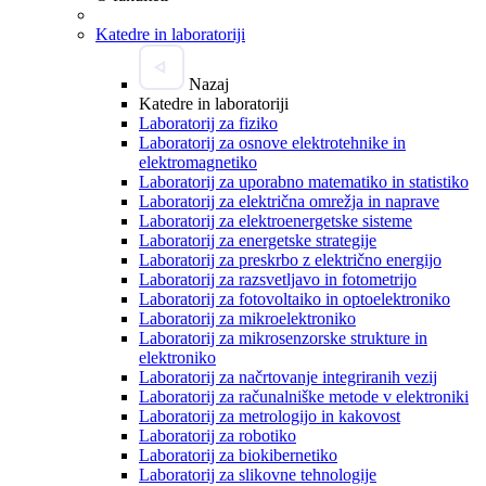
Katedre in laboratoriji
Nazaj
Katedre in laboratoriji
Laboratorij za fiziko
Laboratorij za osnove elektrotehnike in
elektromagnetiko
Laboratorij za uporabno matematiko in statistiko
Laboratorij za električna omrežja in naprave
Laboratorij za elektroenergetske sisteme
Laboratorij za energetske strategije
Laboratorij za preskrbo z električno energijo
Laboratorij za razsvetljavo in fotometrijo
Laboratorij za fotovoltaiko in optoelektroniko
Laboratorij za mikroelektroniko
Laboratorij za mikrosenzorske strukture in
elektroniko
Laboratorij za načrtovanje integriranih vezij
Laboratorij za računalniške metode v elektroniki
Laboratorij za metrologijo in kakovost
Laboratorij za robotiko
Laboratorij za biokibernetiko
Laboratorij za slikovne tehnologije