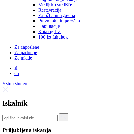
Medijsko središče
Restavracija
Založba in trgovina
Pravni akti in poročila
Habilitacije
Katalog IJZ
100 let fakultete
Za zaposlene
Za partnerje
Za mlade
sl
en
Vstop študent
Iskalnik
Priljubljena iskanja