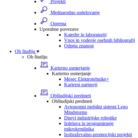
Projekti
Mednarodno sodelovanje
Oprema
Uporabne povezave
Katedre in laboratoriji
Vnos in vodenje osebnih bibliografij
Odprta znanost
Ob študiju
Ob študiju
Karierno usmerjanje
Karierno usmerjanje
Mesec Elektrotehnike+
Karierni partnerji
Obštudijski predmeti
Obštudijski predmeti
Avtonomni mobilni sistemi Lego
Mindstorms
Dnevi industrijske robotike
Izdelava in programiranje
mikrokrmilnika
Izobraževalno-promocijski projekti