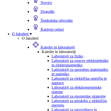
Novice
Dogodki
Študentska obvestila
Karierni oglasi
O fakulteti
O fakulteti
Katedre in laboratoriji
Katedre in laboratoriji
Laboratorij za fiziko
Laboratorij za osnove elektrotehnike
in elektromagnetiko
Laboratorij za uporabno matematiko
in statistiko
Laboratorij za električna omrežja in
naprave
Laboratorij za elektroenergetske
sisteme
Laboratorij za energetske strategije
Laboratorij za preskrbo z električno
energijo
Laboratorij za razsvetljavo in