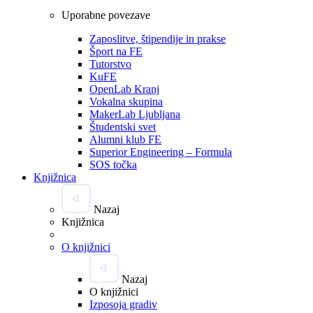
Uporabne povezave
Zaposlitve, štipendije in prakse
Šport na FE
Tutorstvo
KuFE
OpenLab Kranj
Vokalna skupina
MakerLab Ljubljana
Študentski svet
Alumni klub FE
Superior Engineering – Formula
SOS točka
Knjižnica
Nazaj
Knjižnica
O knjižnici
Nazaj
O knjižnici
Izposoja gradiv