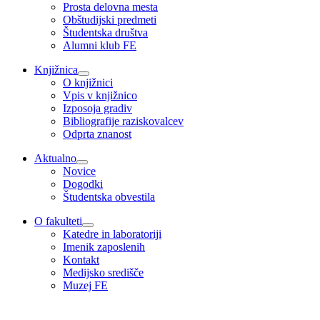
Prosta delovna mesta
Obštudijski predmeti
Študentska društva
Alumni klub FE
Knjižnica
O knjižnici
Vpis v knjižnico
Izposoja gradiv
Bibliografije raziskovalcev
Odprta znanost
Aktualno
Novice
Dogodki
Študentska obvestila
O fakulteti
Katedre in laboratoriji
Imenik zaposlenih
Kontakt
Medijsko središče
Muzej FE