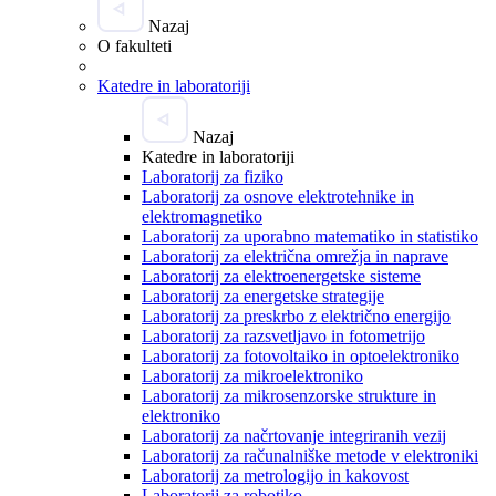
Nazaj
O fakulteti
Katedre in laboratoriji
Nazaj
Katedre in laboratoriji
Laboratorij za fiziko
Laboratorij za osnove elektrotehnike in
elektromagnetiko
Laboratorij za uporabno matematiko in statistiko
Laboratorij za električna omrežja in naprave
Laboratorij za elektroenergetske sisteme
Laboratorij za energetske strategije
Laboratorij za preskrbo z električno energijo
Laboratorij za razsvetljavo in fotometrijo
Laboratorij za fotovoltaiko in optoelektroniko
Laboratorij za mikroelektroniko
Laboratorij za mikrosenzorske strukture in
elektroniko
Laboratorij za načrtovanje integriranih vezij
Laboratorij za računalniške metode v elektroniki
Laboratorij za metrologijo in kakovost
Laboratorij za robotiko