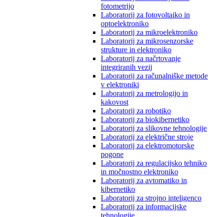
fotometrijo
Laboratorij za fotovoltaiko in
optoelektroniko
Laboratorij za mikroelektroniko
Laboratorij za mikrosenzorske
strukture in elektroniko
Laboratorij za načrtovanje
integriranih vezij
Laboratorij za računalniške metode
v elektroniki
Laboratorij za metrologijo in
kakovost
Laboratorij za robotiko
Laboratorij za biokibernetiko
Laboratorij za slikovne tehnologije
Laboratorij za električne stroje
Laboratorij za elektromotorske
pogone
Laboratorij za regulacijsko tehniko
in močnostno elektroniko
Laboratorij za avtomatiko in
kibernetiko
Laboratorij za strojno inteligenco
Laboratorij za informacijske
tehnologije