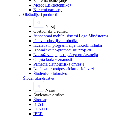
Karierno usmerjanje
Mesec Elektrotehnike+
Karierni partnerji
Obštudijski predmeti
Nazaj
Obštudijski predmeti
Avtonomni mobilni sistemi Lego Mindstorms
Dnevi industrijske robotike
Izdelava in programiranje mikrokrmilnika
Izobraževalno-promocijski projekti
Izobraževanje gostujočega predavatelja
Odprta koda v znanosti
Pametna distribucijska omrežja
Izdelava prototipov elektronskih vezij
Študentsko tutorstvo
Študentska društva
Nazaj
Študentska društva
Štromar
BEST
EESTEC
IEEE