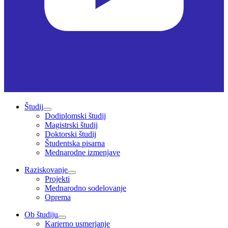
Študij
Dodiplomski študij
Magistrski študij
Doktorski študij
Študentska pisarna
Mednarodne izmenjave
Raziskovanje
Projekti
Mednarodno sodelovanje
Oprema
Ob študiju
Karierno usmerjanje