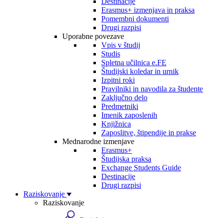
Destinacije
Erasmus+ izmenjava in praksa
Pomembni dokumenti
Drugi razpisi
Uporabne povezave
Vpis v študij
Studis
Spletna učilnica e.FE
Študijski koledar in urnik
Izpitni roki
Pravilniki in navodila za študente
Zaključno delo
Predmetniki
Imenik zaposlenih
Knjižnica
Zaposlitve, štipendije in prakse
Mednarodne izmenjave
Erasmus+
Študijska praksa
Exchange Students Guide
Destinacije
Drugi razpisi
Raziskovanje
Raziskovanje