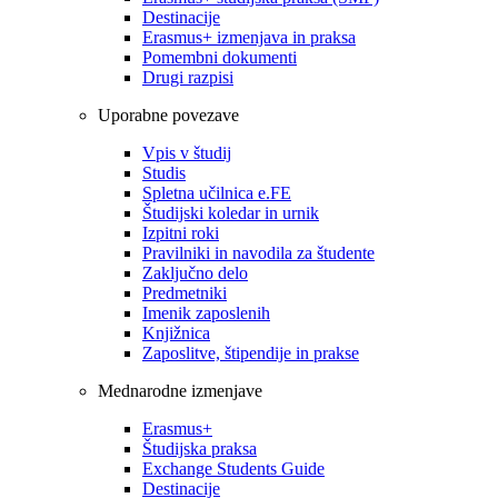
Destinacije
Erasmus+ izmenjava in praksa
Pomembni dokumenti
Drugi razpisi
Uporabne povezave
Vpis v študij
Studis
Spletna učilnica e.FE
Študijski koledar in urnik
Izpitni roki
Pravilniki in navodila za študente
Zaključno delo
Predmetniki
Imenik zaposlenih
Knjižnica
Zaposlitve, štipendije in prakse
Mednarodne izmenjave
Erasmus+
Študijska praksa
Exchange Students Guide
Destinacije