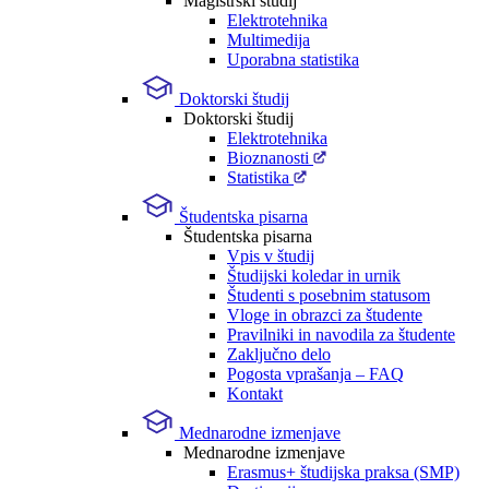
Magistrski študij
Elektrotehnika
Multimedija
Uporabna statistika
Doktorski študij
Doktorski študij
Elektrotehnika
Bioznanosti
Statistika
Študentska pisarna
Študentska pisarna
Vpis v študij
Študijski koledar in urnik
Študenti s posebnim statusom
Vloge in obrazci za študente
Pravilniki in navodila za študente
Zaključno delo
Pogosta vprašanja – FAQ
Kontakt
Mednarodne izmenjave
Mednarodne izmenjave
Erasmus+ študijska praksa (SMP)