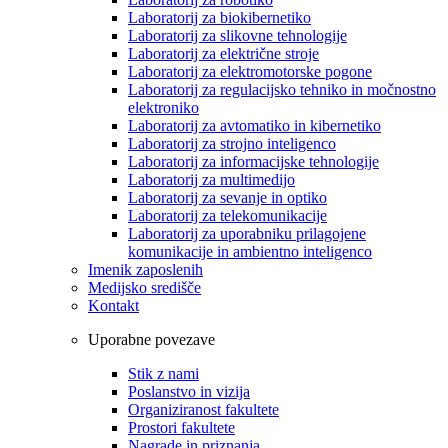
Laboratorij za biokibernetiko
Laboratorij za slikovne tehnologije
Laboratorij za električne stroje
Laboratorij za elektromotorske pogone
Laboratorij za regulacijsko tehniko in močnostno
elektroniko
Laboratorij za avtomatiko in kibernetiko
Laboratorij za strojno inteligenco
Laboratorij za informacijske tehnologije
Laboratorij za multimedijo
Laboratorij za sevanje in optiko
Laboratorij za telekomunikacije
Laboratorij za uporabniku prilagojene
komunikacije in ambientno inteligenco
Imenik zaposlenih
Medijsko središče
Kontakt
Uporabne povezave
Stik z nami
Poslanstvo in vizija
Organiziranost fakultete
Prostori fakultete
Nagrade in priznanja