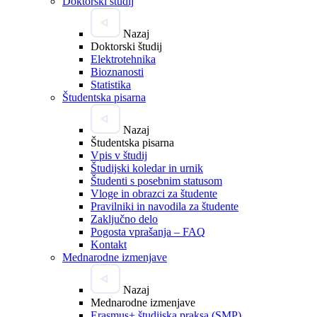
Doktorski študij
Nazaj
Doktorski študij
Elektrotehnika
Bioznanosti
Statistika
Študentska pisarna
Nazaj
Študentska pisarna
Vpis v študij
Študijski koledar in urnik
Študenti s posebnim statusom
Vloge in obrazci za študente
Pravilniki in navodila za študente
Zaključno delo
Pogosta vprašanja – FAQ
Kontakt
Mednarodne izmenjave
Nazaj
Mednarodne izmenjave
Erasmus+ študijska praksa (SMP)