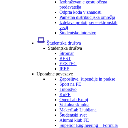
Izobraževanje gostujočega
predavatelja
Odprta koda v znanosti
Pametna distribucijska omrežja
Izdelava prototipov elektronskih
vezij
Študentsko tutorstvo
Študentska društva
Študentska društva
Štromar
BEST
EESTEC
IEEE
Uporabne povezave
Zaposlitve, štipendije in prakse
Šport na FE
Tutorstvo
KuFE
OpenLab Kranj
Vokalna skupina
MakerLab Ljubljana
Študentski svet
Alumni klub FE
Superior Engineering – Formula