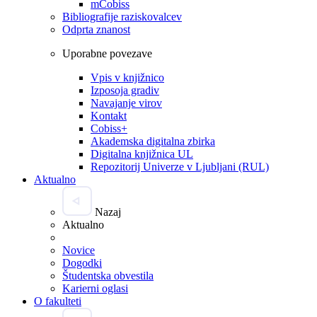
mCobiss
Bibliografije raziskovalcev
Odprta znanost
Uporabne povezave
Vpis v knjižnico
Izposoja gradiv
Navajanje virov
Kontakt
Cobiss+
Akademska digitalna zbirka
Digitalna knjižnica UL
Repozitorij Univerze v Ljubljani (RUL)
Aktualno
Nazaj
Aktualno
Novice
Dogodki
Študentska obvestila
Karierni oglasi
O fakulteti