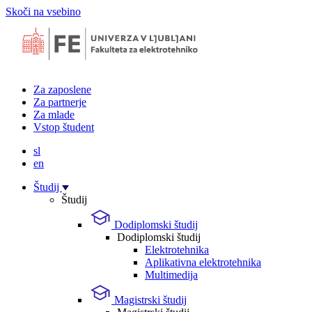
Skoči na vsebino
Za zaposlene
Za partnerje
Za mlade
Vstop študent
sl
en
Študij
Študij
Dodiplomski študij
Dodiplomski študij
Elektrotehnika
Aplikativna elektrotehnika
Multimedija
Magistrski študij