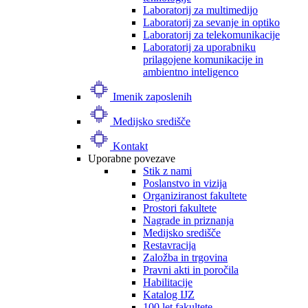
Laboratorij za multimedijo
Laboratorij za sevanje in optiko
Laboratorij za telekomunikacije
Laboratorij za uporabniku
prilagojene komunikacije in
ambientno inteligenco
Imenik zaposlenih
Medijsko središče
Kontakt
Uporabne povezave
Stik z nami
Poslanstvo in vizija
Organiziranost fakultete
Prostori fakultete
Nagrade in priznanja
Medijsko središče
Restavracija
Založba in trgovina
Pravni akti in poročila
Habilitacije
Katalog IJZ
100 let fakultete