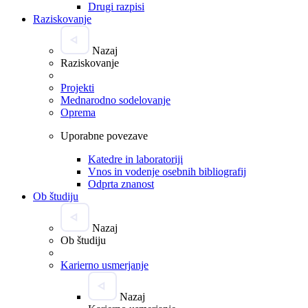
Drugi razpisi
Raziskovanje
Nazaj
Raziskovanje
Projekti
Mednarodno sodelovanje
Oprema
Uporabne povezave
Katedre in laboratoriji
Vnos in vodenje osebnih bibliografij
Odprta znanost
Ob študiju
Nazaj
Ob študiju
Karierno usmerjanje
Nazaj