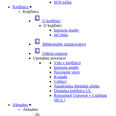
SOS točka
Knjižnica
Knjižnica
O knjižnici
O knjižnici
Izposoja gradiv
mCobiss
Bibliografije raziskovalcev
Odprta znanost
Uporabne povezave
Vpis v knjižnico
Izposoja gradiv
Navajanje virov
Kontakt
Cobiss+
Akademska digitalna zbirka
Digitalna knjižnica UL
Repozitorij Univerze v Ljubljani
(RUL)
Aktualno
Aktualno