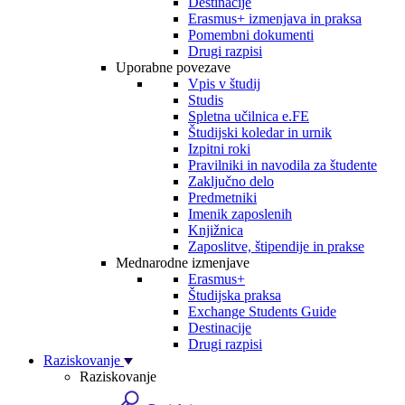
Destinacije
Erasmus+ izmenjava in praksa
Pomembni dokumenti
Drugi razpisi
Uporabne povezave
Vpis v študij
Studis
Spletna učilnica e.FE
Študijski koledar in urnik
Izpitni roki
Pravilniki in navodila za študente
Zaključno delo
Predmetniki
Imenik zaposlenih
Knjižnica
Zaposlitve, štipendije in prakse
Mednarodne izmenjave
Erasmus+
Študijska praksa
Exchange Students Guide
Destinacije
Drugi razpisi
Raziskovanje
Raziskovanje