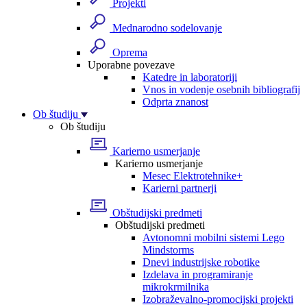
Projekti
Mednarodno sodelovanje
Oprema
Uporabne povezave
Katedre in laboratoriji
Vnos in vodenje osebnih bibliografij
Odprta znanost
Ob študiju
Ob študiju
Karierno usmerjanje
Karierno usmerjanje
Mesec Elektrotehnike+
Karierni partnerji
Obštudijski predmeti
Obštudijski predmeti
Avtonomni mobilni sistemi Lego
Mindstorms
Dnevi industrijske robotike
Izdelava in programiranje
mikrokrmilnika
Izobraževalno-promocijski projekti