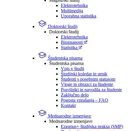
Magistrski študij
Elektrotehnika
Multimedija
Uporabna statistika
Doktorski študij
Doktorski študij
Elektrotehnika
Bioznanosti
Statistika
Študentska pisarna
Študentska pisarna
Vpis v študij
Študijski koledar in urnik
Študenti s posebnim statusom
Vloge in obrazci za študente
Pravilniki in navodila za študente
Zaključno delo
Pogosta vprašanja – FAQ
Kontakt
Mednarodne izmenjave
Mednarodne izmenjave
Erasmus+ študijska praksa (SMP)