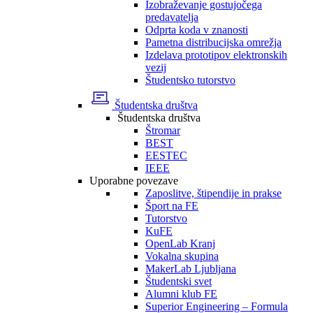
Izobraževanje gostujočega
predavatelja
Odprta koda v znanosti
Pametna distribucijska omrežja
Izdelava prototipov elektronskih
vezij
Študentsko tutorstvo
Študentska društva
Študentska društva
Štromar
BEST
EESTEC
IEEE
Uporabne povezave
Zaposlitve, štipendije in prakse
Šport na FE
Tutorstvo
KuFE
OpenLab Kranj
Vokalna skupina
MakerLab Ljubljana
Študentski svet
Alumni klub FE
Superior Engineering – Formula