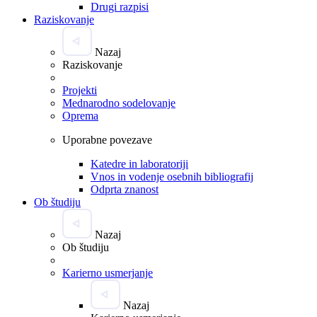
Drugi razpisi
Raziskovanje
Nazaj
Raziskovanje
Projekti
Mednarodno sodelovanje
Oprema
Uporabne povezave
Katedre in laboratoriji
Vnos in vodenje osebnih bibliografij
Odprta znanost
Ob študiju
Nazaj
Ob študiju
Karierno usmerjanje
Nazaj