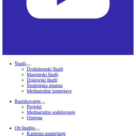
Študij
Dodiplomski študij
Magistrski študij
Doktorski študij
Študentska pisarna
Mednarodne izmenjave
Raziskovanje
Projekti
Mednarodno sodelovanje
Oprema
Ob študiju
Karierno usmerjanje