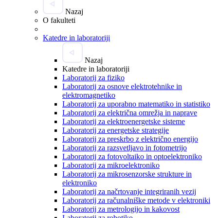
Nazaj
O fakulteti
Katedre in laboratoriji
Nazaj
Katedre in laboratoriji
Laboratorij za fiziko
Laboratorij za osnove elektrotehnike in
elektromagnetiko
Laboratorij za uporabno matematiko in statistiko
Laboratorij za električna omrežja in naprave
Laboratorij za elektroenergetske sisteme
Laboratorij za energetske strategije
Laboratorij za preskrbo z električno energijo
Laboratorij za razsvetljavo in fotometrijo
Laboratorij za fotovoltaiko in optoelektroniko
Laboratorij za mikroelektroniko
Laboratorij za mikrosenzorske strukture in
elektroniko
Laboratorij za načrtovanje integriranih vezij
Laboratorij za računalniške metode v elektroniki
Laboratorij za metrologijo in kakovost
Laboratorij za robotiko