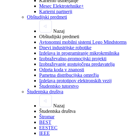
Karierno usmerjanje
Mesec Elektrotehnike+
Karierni partnerji
Obštudijski predmeti
Nazaj
Obštudijski predmeti
Avtonomni mobilni sistemi Lego Mindstorms
Dnevi industrijske robotike
Izdelava in programiranje mikrokrmilnika
Izobraževalno-promocijski projekti
Izobraževanje gostujočega predavatelja
Odprta koda v znanosti
Pametna distribucijska omrežja
Izdelava prototipov elektronskih vezij
Študentsko tutorstvo
Študentska društva
Nazaj
Študentska društva
Štromar
BEST
EESTEC
IEEE