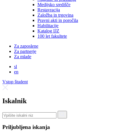
Medijsko središče
Restavracija
Založba in trgovina
Pravni akti in poročila
Habilitacije
Katalog IJZ
100 let fakultete
Za zaposlene
Za partnerje
Za mlade
sl
en
Vstop študent
Iskalnik
Priljubljena iskanja