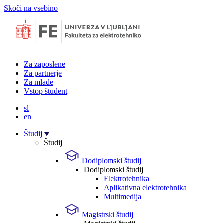
Skoči na vsebino
Za zaposlene
Za partnerje
Za mlade
Vstop študent
sl
en
Študij
Študij
Dodiplomski študij
Dodiplomski študij
Elektrotehnika
Aplikativna elektrotehnika
Multimedija
Magistrski študij