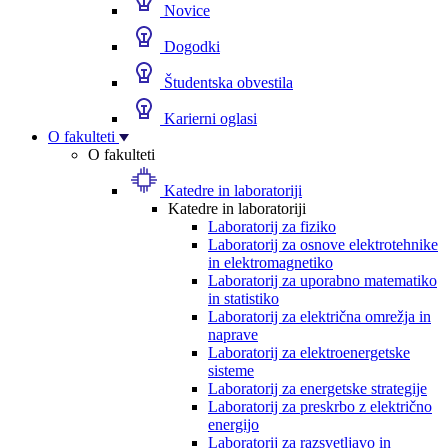
Novice
Dogodki
Študentska obvestila
Karierni oglasi
O fakulteti
O fakulteti
Katedre in laboratoriji
Katedre in laboratoriji
Laboratorij za fiziko
Laboratorij za osnove elektrotehnike
in elektromagnetiko
Laboratorij za uporabno matematiko
in statistiko
Laboratorij za električna omrežja in
naprave
Laboratorij za elektroenergetske
sisteme
Laboratorij za energetske strategije
Laboratorij za preskrbo z električno
energijo
Laboratorij za razsvetljavo in