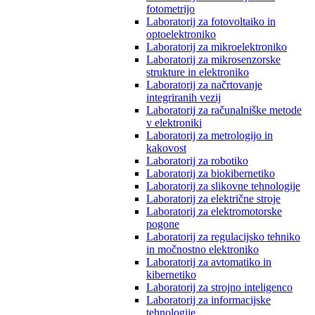
fotometrijo
Laboratorij za fotovoltaiko in
optoelektroniko
Laboratorij za mikroelektroniko
Laboratorij za mikrosenzorske
strukture in elektroniko
Laboratorij za načrtovanje
integriranih vezij
Laboratorij za računalniške metode
v elektroniki
Laboratorij za metrologijo in
kakovost
Laboratorij za robotiko
Laboratorij za biokibernetiko
Laboratorij za slikovne tehnologije
Laboratorij za električne stroje
Laboratorij za elektromotorske
pogone
Laboratorij za regulacijsko tehniko
in močnostno elektroniko
Laboratorij za avtomatiko in
kibernetiko
Laboratorij za strojno inteligenco
Laboratorij za informacijske
tehnologije