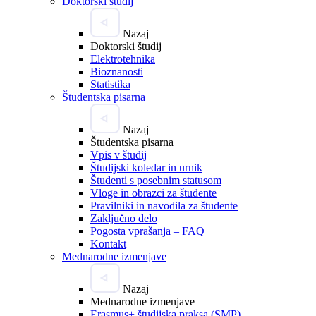
Doktorski študij
Nazaj
Doktorski študij
Elektrotehnika
Bioznanosti
Statistika
Študentska pisarna
Nazaj
Študentska pisarna
Vpis v študij
Študijski koledar in urnik
Študenti s posebnim statusom
Vloge in obrazci za študente
Pravilniki in navodila za študente
Zaključno delo
Pogosta vprašanja – FAQ
Kontakt
Mednarodne izmenjave
Nazaj
Mednarodne izmenjave
Erasmus+ študijska praksa (SMP)