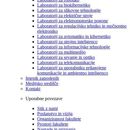
Laboratorij za biokibernetiko
Laboratorij za slikovne tehnologije
Laboratorij za električne stroje
Laboratorij za elektromotorske pogone
Laboratorij za regulacijsko tehniko in močnostno
elektroniko
Laboratorij za avtomatiko in kibernetiko
Laboratorij za strojno inteligenco
Laboratorij za informacijske tehnologije
Laboratorij za multimedijo
Laboratorij za sevanje in optiko
Laboratorij za telekomunikacije
Laboratorij za uporabniku prilagojene
komunikacije in ambientno inteligenco
Imenik zaposlenih
Medijsko središče
Kontakt
Uporabne povezave
Stik z nami
Poslanstvo in vizija
Organiziranost fakultete
Prostori fakultete
Nagrade in priznanja