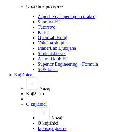
Uporabne povezave
Zaposlitve, štipendije in prakse
Šport na FE
Tutorstvo
KuFE
OpenLab Kranj
Vokalna skupina
MakerLab Ljubljana
Študentski svet
Alumni klub FE
Superior Engineering – Formula
SOS točka
Knjižnica
Nazaj
Knjižnica
O knjižnici
Nazaj
O knjižnici
Izposoja gradiv