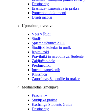
Destinacije
Erasmus+ izmenjava in praksa
Pomembni dokumenti
Drugi razpisi
Uporabne povezave
Vpis v študij
Studis
Spletna učilnica e.FE
Študijski koledar in urnik
Izpitni roki
Pravilniki in navodila za študente
Zaključno delo
Predmetniki
Imenik zaposlenih
Knjižnica
Zaposlitve, štipendije in prakse
Mednarodne izmenjave
Erasmus+
Študijska praksa
Exchange Students Guide
Destinacije