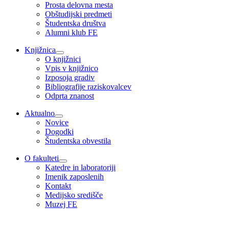
Prosta delovna mesta
Obštudijski predmeti
Študentska društva
Alumni klub FE
Knjižnica
O knjižnici
Vpis v knjižnico
Izposoja gradiv
Bibliografije raziskovalcev
Odprta znanost
Aktualno
Novice
Dogodki
Študentska obvestila
O fakulteti
Katedre in laboratoriji
Imenik zaposlenih
Kontakt
Medijsko središče
Muzej FE