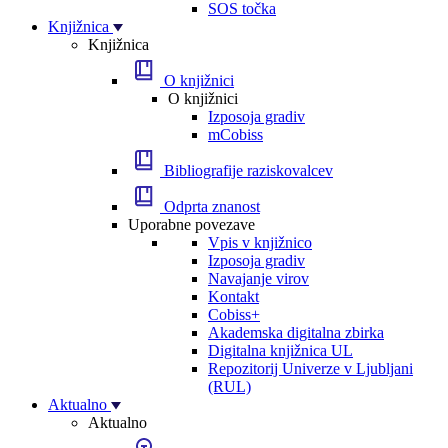
SOS točka
Knjižnica
Knjižnica
O knjižnici
O knjižnici
Izposoja gradiv
mCobiss
Bibliografije raziskovalcev
Odprta znanost
Uporabne povezave
Vpis v knjižnico
Izposoja gradiv
Navajanje virov
Kontakt
Cobiss+
Akademska digitalna zbirka
Digitalna knjižnica UL
Repozitorij Univerze v Ljubljani
(RUL)
Aktualno
Aktualno