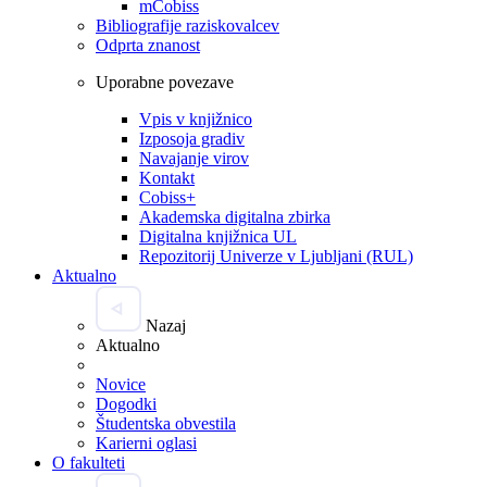
mCobiss
Bibliografije raziskovalcev
Odprta znanost
Uporabne povezave
Vpis v knjižnico
Izposoja gradiv
Navajanje virov
Kontakt
Cobiss+
Akademska digitalna zbirka
Digitalna knjižnica UL
Repozitorij Univerze v Ljubljani (RUL)
Aktualno
Nazaj
Aktualno
Novice
Dogodki
Študentska obvestila
Karierni oglasi
O fakulteti