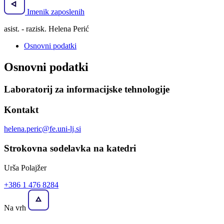
Imenik zaposlenih
asist. - razisk. Helena Perić
Osnovni podatki
Osnovni podatki
Laboratorij za informacijske tehnologije
Kontakt
helena.peric@fe.uni-lj.si
Strokovna sodelavka na katedri
Urša Polajžer
+386 1 476 8284
Na vrh