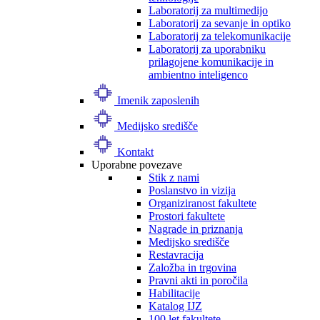
Laboratorij za multimedijo
Laboratorij za sevanje in optiko
Laboratorij za telekomunikacije
Laboratorij za uporabniku
prilagojene komunikacije in
ambientno inteligenco
Imenik zaposlenih
Medijsko središče
Kontakt
Uporabne povezave
Stik z nami
Poslanstvo in vizija
Organiziranost fakultete
Prostori fakultete
Nagrade in priznanja
Medijsko središče
Restavracija
Založba in trgovina
Pravni akti in poročila
Habilitacije
Katalog IJZ
100 let fakultete