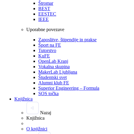
Štromar
BEST
EESTEC
IEEE
Uporabne povezave
Zaposlitve, štipendije in prakse
Šport na FE
Tutorstvo
KuFE
OpenLab Kranj
Vokalna skupina
MakerLab Ljubljana
Študentski svet
Alumni klub FE
Superior Engineering – Formula
SOS točka
Knjižnica
Nazaj
Knjižnica
O knjižnici