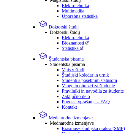
Magistrski študij
Elektrotehnika
Multimedija
Uporabna statistika
Doktorski študij
Doktorski študij
Elektrotehnika
Bioznanosti
Statistika
Študentska pisarna
Študentska pisarna
Vpis v študij
Študijski koledar in urnik
Študenti s posebnim statusom
Vloge in obrazci za študente
Pravilniki in navodila za študente
Zaključno delo
Pogosta vprašanja – FAQ
Kontakt
Mednarodne izmenjave
Mednarodne izmenjave
Erasmus+ študijska praksa (SMP)