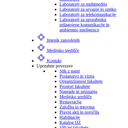
Laboratorij za multimedijo
Laboratorij za sevanje in optiko
Laboratorij za telekomunikacije
Laboratorij za uporabniku
prilagojene komunikacije in
ambientno inteligenco
Imenik zaposlenih
Medijsko središče
Kontakt
Uporabne povezave
Stik z nami
Poslanstvo in vizija
Organiziranost fakultete
Prostori fakultete
Nagrade in priznanja
Medijsko središče
Restavracija
Založba in trgovina
Pravni akti in poročila
Habilitacije
Katalog IJZ
100 let fakultete