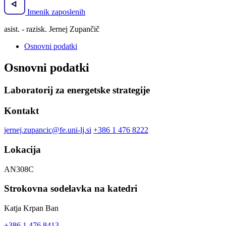
Imenik zaposlenih
asist. - razisk. Jernej Zupančič
Osnovni podatki
Osnovni podatki
Laboratorij za energetske strategije
Kontakt
jernej.zupancic@fe.uni-lj.si
+386 1 476 8222
Lokacija
AN308C
Strokovna sodelavka na katedri
Katja Krpan Ban
+386 1 476 8413