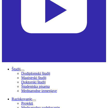
Študij
Dodiplomski študij
Magistrski študij
Doktorski študij
Študentska pisarna
Mednarodne izmenjave
Raziskovanje
Projekti
Mednarodno sodelovanje