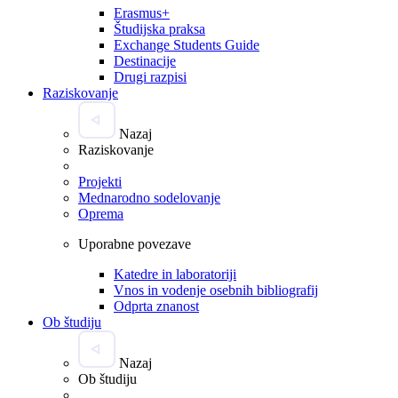
Erasmus+
Študijska praksa
Exchange Students Guide
Destinacije
Drugi razpisi
Raziskovanje
Nazaj
Raziskovanje
Projekti
Mednarodno sodelovanje
Oprema
Uporabne povezave
Katedre in laboratoriji
Vnos in vodenje osebnih bibliografij
Odprta znanost
Ob študiju
Nazaj
Ob študiju