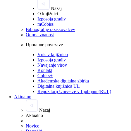
Nazaj
O knjižnici
Izposoja gradiv
mCobiss
Bibliografije raziskovalcev
Odprta znanost
Uporabne povezave
Vpis v knjižnico
Izposoja gradiv
Navajanje virov
Kontakt
Cobiss+
Akademska digitalna zbirka
Digitalna knjižnica UL
Repozitorij Univerze v Ljubljani (RUL)
Aktualno
Nazaj
Aktualno
Novice