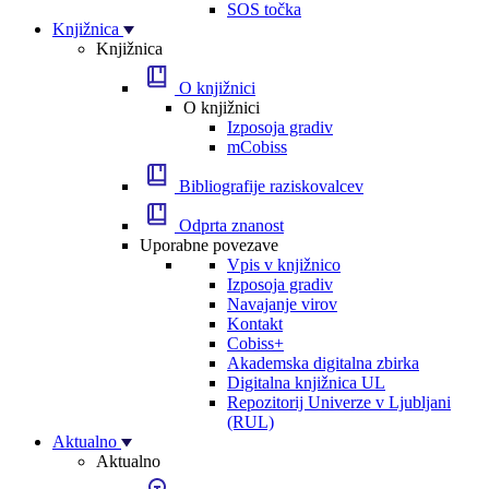
SOS točka
Knjižnica
Knjižnica
O knjižnici
O knjižnici
Izposoja gradiv
mCobiss
Bibliografije raziskovalcev
Odprta znanost
Uporabne povezave
Vpis v knjižnico
Izposoja gradiv
Navajanje virov
Kontakt
Cobiss+
Akademska digitalna zbirka
Digitalna knjižnica UL
Repozitorij Univerze v Ljubljani
(RUL)
Aktualno
Aktualno