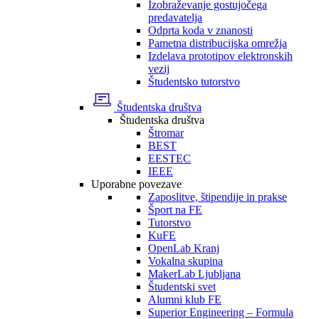
Izobraževanje gostujočega
predavatelja
Odprta koda v znanosti
Pametna distribucijska omrežja
Izdelava prototipov elektronskih
vezij
Študentsko tutorstvo
Študentska društva
Študentska društva
Štromar
BEST
EESTEC
IEEE
Uporabne povezave
Zaposlitve, štipendije in prakse
Šport na FE
Tutorstvo
KuFE
OpenLab Kranj
Vokalna skupina
MakerLab Ljubljana
Študentski svet
Alumni klub FE
Superior Engineering – Formula