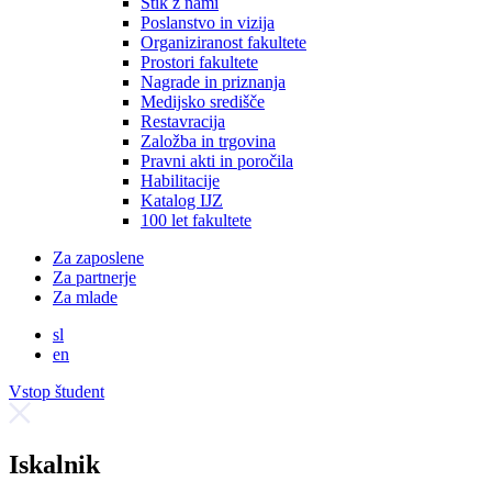
Stik z nami
Poslanstvo in vizija
Organiziranost fakultete
Prostori fakultete
Nagrade in priznanja
Medijsko središče
Restavracija
Založba in trgovina
Pravni akti in poročila
Habilitacije
Katalog IJZ
100 let fakultete
Za zaposlene
Za partnerje
Za mlade
sl
en
Vstop študent
Iskalnik