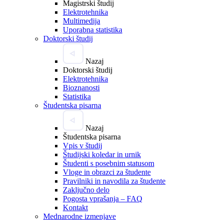
Magistrski študij
Elektrotehnika
Multimedija
Uporabna statistika
Doktorski študij
Nazaj
Doktorski študij
Elektrotehnika
Bioznanosti
Statistika
Študentska pisarna
Nazaj
Študentska pisarna
Vpis v študij
Študijski koledar in urnik
Študenti s posebnim statusom
Vloge in obrazci za študente
Pravilniki in navodila za študente
Zaključno delo
Pogosta vprašanja – FAQ
Kontakt
Mednarodne izmenjave