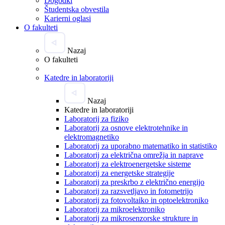
Dogodki
Študentska obvestila
Karierni oglasi
O fakulteti
Nazaj
O fakulteti
Katedre in laboratoriji
Nazaj
Katedre in laboratoriji
Laboratorij za fiziko
Laboratorij za osnove elektrotehnike in
elektromagnetiko
Laboratorij za uporabno matematiko in statistiko
Laboratorij za električna omrežja in naprave
Laboratorij za elektroenergetske sisteme
Laboratorij za energetske strategije
Laboratorij za preskrbo z električno energijo
Laboratorij za razsvetljavo in fotometrijo
Laboratorij za fotovoltaiko in optoelektroniko
Laboratorij za mikroelektroniko
Laboratorij za mikrosenzorske strukture in