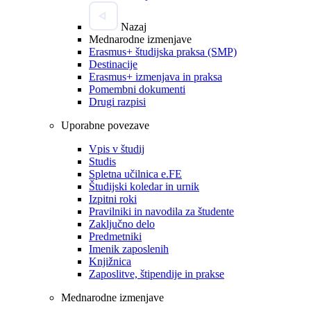
Nazaj
Mednarodne izmenjave
Erasmus+ študijska praksa (SMP)
Destinacije
Erasmus+ izmenjava in praksa
Pomembni dokumenti
Drugi razpisi
Uporabne povezave
Vpis v študij
Studis
Spletna učilnica e.FE
Študijski koledar in urnik
Izpitni roki
Pravilniki in navodila za študente
Zaključno delo
Predmetniki
Imenik zaposlenih
Knjižnica
Zaposlitve, štipendije in prakse
Mednarodne izmenjave