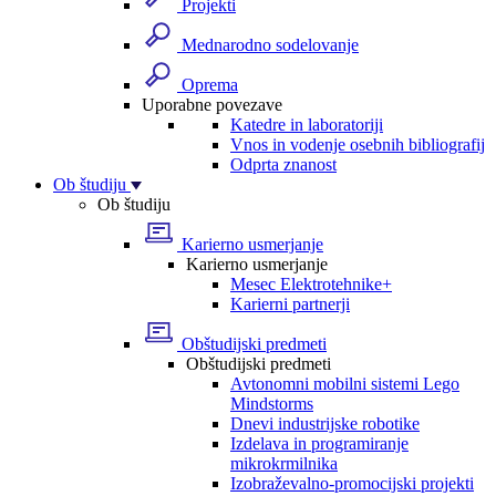
Projekti
Mednarodno sodelovanje
Oprema
Uporabne povezave
Katedre in laboratoriji
Vnos in vodenje osebnih bibliografij
Odprta znanost
Ob študiju
Ob študiju
Karierno usmerjanje
Karierno usmerjanje
Mesec Elektrotehnike+
Karierni partnerji
Obštudijski predmeti
Obštudijski predmeti
Avtonomni mobilni sistemi Lego
Mindstorms
Dnevi industrijske robotike
Izdelava in programiranje
mikrokrmilnika
Izobraževalno-promocijski projekti