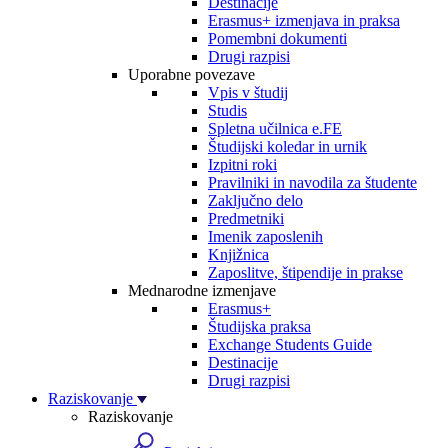
Destinacije
Erasmus+ izmenjava in praksa
Pomembni dokumenti
Drugi razpisi
Uporabne povezave
Vpis v študij
Studis
Spletna učilnica e.FE
Študijski koledar in urnik
Izpitni roki
Pravilniki in navodila za študente
Zaključno delo
Predmetniki
Imenik zaposlenih
Knjižnica
Zaposlitve, štipendije in prakse
Mednarodne izmenjave
Erasmus+
Študijska praksa
Exchange Students Guide
Destinacije
Drugi razpisi
Raziskovanje
Raziskovanje