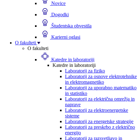
Novice
Dogodki
Študentska obvestila
Karierni oglasi
O fakulteti
O fakulteti
Katedre in laboratoriji
Katedre in laboratoriji
Laboratorij za fiziko
Laboratorij za osnove elektrotehnike
in elektromagnetiko
Laboratorij za uporabno matematiko
in statistiko
Laboratorij za električna omrežja in
naprave
Laboratorij za elektroenergetske
sisteme
Laboratorij za energetske strategije
Laboratorij za preskrbo z električno
energijo
Laboratorij za razsvetljavo in