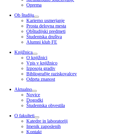
Oprema
Ob študiju
Karierno usmerjanje
Prosta delovna mesta
Obštudijski predmeti
Študentska društva
Alumni klub FE
Knjižnica
O knjižnici
Vpis v knjižnico
Izposoja gradiv
Bibliografije raziskovalcev
Odprta znanost
Aktualno
Novice
Dogodki
Študentska obvestila
O fakulteti
Katedre in laboratoriji
Imenik zaposlenih
Kontakt