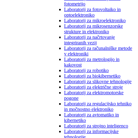
fotometrijo
Laboratorij za fotovoltaiko in
optoelektroniko
Laboratorij za mikroelektroniko
Laboratorij za mikrosenzorske
strukture in elektroniko
Laboratorij za načrtovanje
integriranih vezij
Laboratorij za računalniške metode
v elektroniki
Laboratorij za metrologijo in
kakovost
Laboratorij za robotiko
Laboratorij za biokibernetiko
Laboratorij za slikovne tehnologije
Laboratorij za električne stroje
Laboratorij za elektromotorske
pogone
Laboratorij za regulacijsko tehniko
in močnostno elektroniko
Laboratorij za avtomatiko in
kibernetiko
Laboratorij za strojno inteligenco
Laboratorij za informacijske
tehnologije