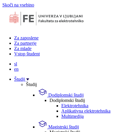
Skoči na vsebino
Za zaposlene
Za partnerje
Za mlade
Vstop študent
sl
en
Študij
Študij
Dodiplomski študij
Dodiplomski študij
Elektrotehnika
Aplikativna elektrotehnika
Multimedija
Magistrski študij