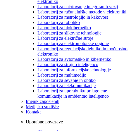
elektroniko
Laboratorij za načrtovanje integriranih vezij
Laboratorij za računalniške metode v elektroniki
Laboratorij za metrologijo in kakovost
Laboratorij za robotiko
Laboratorij za biokibernetiko
Laboratorij za slikovne tehnologije
Laboratorij za električne stroje
Laboratorij za elektromotorske pogone
Laboratorij za regulacijsko tehniko in močnostno
elektroniko
Laboratorij za avtomatiko in kibernetiko
Laboratorij za strojno inteligenco
Laboratorij za informacijske tehnologije
Laboratorij za multimedijo
Laboratorij za sevanje in optiko
Laboratorij za telekomunikacije
Laboratorij za uporabniku prilagojene
komunikacije in ambientno inteligenco
Imenik zaposlenih
Medijsko središče
Kontakt
Uporabne povezave