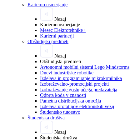
Karierno usmerjanje
Nazaj
Karierno usmerjanje
Mesec Elektrotehnike+
Karierni partnerji
Obštudijski predmeti
Nazaj
Obštudijski predmeti
Avtonomni mobilni sistemi Lego Mindstorms
Dnevi industrijske robotike
Izdelava in programiranje mikrokrmilnika
Izobraževalno-promocijski projekti
Izobraževanje gostujočega predavatelja
Odprta koda v znanosti
Pametna distribucijska omrežja
Izdelava prototipov elektronskih vezij
Študentsko tutorstvo
Študentska društva
Nazaj
Študentska društva