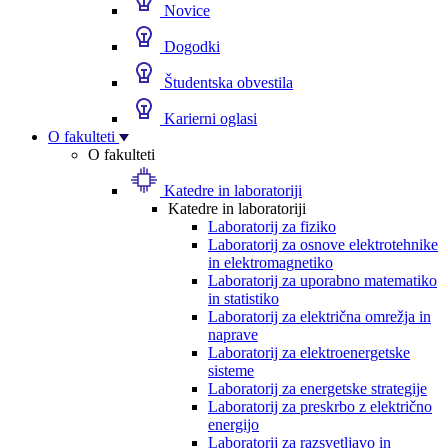
Novice
Dogodki
Študentska obvestila
Karierni oglasi
O fakulteti
O fakulteti
Katedre in laboratoriji
Katedre in laboratoriji
Laboratorij za fiziko
Laboratorij za osnove elektrotehnike
in elektromagnetiko
Laboratorij za uporabno matematiko
in statistiko
Laboratorij za električna omrežja in
naprave
Laboratorij za elektroenergetske
sisteme
Laboratorij za energetske strategije
Laboratorij za preskrbo z električno
energijo
Laboratorij za razsvetljavo in