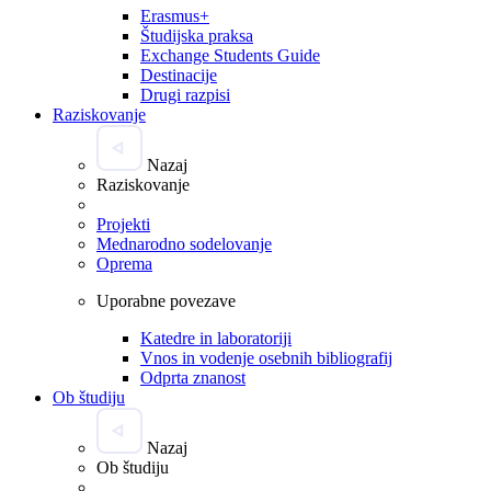
Erasmus+
Študijska praksa
Exchange Students Guide
Destinacije
Drugi razpisi
Raziskovanje
Nazaj
Raziskovanje
Projekti
Mednarodno sodelovanje
Oprema
Uporabne povezave
Katedre in laboratoriji
Vnos in vodenje osebnih bibliografij
Odprta znanost
Ob študiju
Nazaj
Ob študiju