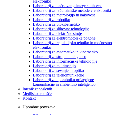
elektroniko
Laboratorij za načrtovanje integriranih vezij
Laboratorij za računalniške metode v elektroniki
Laboratorij za metrologijo in kakovost
Laboratorij za robotiko
Laboratorij za biokibernetiko
Laboratorij za slikovne tehnologije
Laboratorij za električne stroje
Laboratorij za elektromotorske pogone
Laboratorij za regulacijsko tehniko in močnostno
elektroniko
Laboratorij za avtomatiko in kibernetiko
Laboratorij za strojno inteligenco
Laboratorij za informacijske tehnologije
Laboratorij za multimedijo
Laboratorij za sevanje in optiko
Laboratorij za telekomunikacije
Laboratorij za uporabniku prilagojene
komunikacije in ambientno inteligenco
Imenik zaposlenih
Medijsko središče
Kontakt
Uporabne povezave