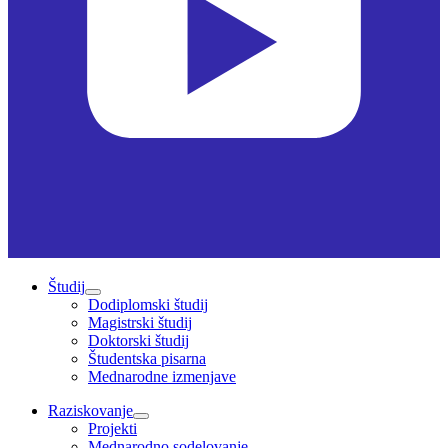
Študij
Dodiplomski študij
Magistrski študij
Doktorski študij
Študentska pisarna
Mednarodne izmenjave
Raziskovanje
Projekti
Mednarodno sodelovanje