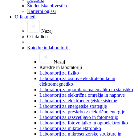
Dogodki
Študentska obvestila
Karierni oglasi
O fakulteti
Nazaj
O fakulteti
Katedre in laboratoriji
Nazaj
Katedre in laboratoriji
Laboratorij za fiziko
Laboratorij za osnove elektrotehnike in
elektromagnetiko
Laboratorij za uporabno matematiko in statistiko
Laboratorij za električna omrežja in naprave
Laboratorij za elektroenergetske sisteme
Laboratorij za energetske strategije
Laboratorij za preskrbo z električno energijo
Laboratorij za razsvetljavo in fotometrijo
Laboratorij za fotovoltaiko in optoelektroniko
Laboratorij za mikroelektroniko
Laboratorij za mikrosenzorske strukture in