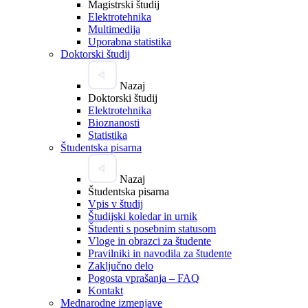
Magistrski študij
Elektrotehnika
Multimedija
Uporabna statistika
Doktorski študij
Nazaj
Doktorski študij
Elektrotehnika
Bioznanosti
Statistika
Študentska pisarna
Nazaj
Študentska pisarna
Vpis v študij
Študijski koledar in urnik
Študenti s posebnim statusom
Vloge in obrazci za študente
Pravilniki in navodila za študente
Zaključno delo
Pogosta vprašanja – FAQ
Kontakt
Mednarodne izmenjave