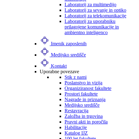
Laboratorij za multimedijo
Laboratorij za sevanje in optiko
Laboratorij za telekomunikacije
Laboratorij za uporabniku
prilagojene komunikacije in
ambientno inteligenco
Imenik zaposlenih
Medijsko središče
Kontakt
Uporabne povezave
Stik z nami
Poslanstvo in vizija
Organiziranost fakultete
Prostori fakultete
Nagrade in priznanja
Medijsko središče
Restavracija
Založba in trgovina
Pravni akti in poročila
Habilitacije
Katalog IJZ
100 let fakultete