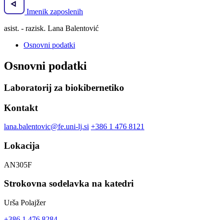
Imenik zaposlenih
asist. - razisk. Lana Balentović
Osnovni podatki
Osnovni podatki
Laboratorij za biokibernetiko
Kontakt
lana.balentovic@fe.uni-lj.si
+386 1 476 8121
Lokacija
AN305F
Strokovna sodelavka na katedri
Urša Polajžer
+386 1 476 8284