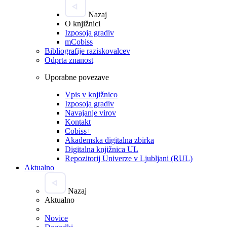
Nazaj
O knjižnici
Izposoja gradiv
mCobiss
Bibliografije raziskovalcev
Odprta znanost
Uporabne povezave
Vpis v knjižnico
Izposoja gradiv
Navajanje virov
Kontakt
Cobiss+
Akademska digitalna zbirka
Digitalna knjižnica UL
Repozitorij Univerze v Ljubljani (RUL)
Aktualno
Nazaj
Aktualno
Novice