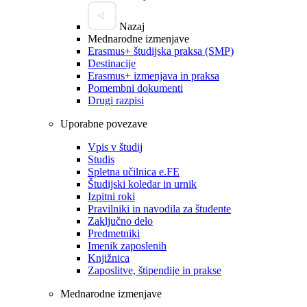
Nazaj
Mednarodne izmenjave
Erasmus+ študijska praksa (SMP)
Destinacije
Erasmus+ izmenjava in praksa
Pomembni dokumenti
Drugi razpisi
Uporabne povezave
Vpis v študij
Studis
Spletna učilnica e.FE
Študijski koledar in urnik
Izpitni roki
Pravilniki in navodila za študente
Zaključno delo
Predmetniki
Imenik zaposlenih
Knjižnica
Zaposlitve, štipendije in prakse
Mednarodne izmenjave