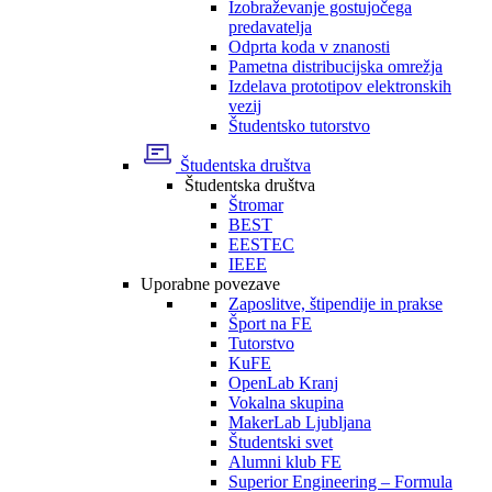
Izobraževanje gostujočega
predavatelja
Odprta koda v znanosti
Pametna distribucijska omrežja
Izdelava prototipov elektronskih
vezij
Študentsko tutorstvo
Študentska društva
Študentska društva
Štromar
BEST
EESTEC
IEEE
Uporabne povezave
Zaposlitve, štipendije in prakse
Šport na FE
Tutorstvo
KuFE
OpenLab Kranj
Vokalna skupina
MakerLab Ljubljana
Študentski svet
Alumni klub FE
Superior Engineering – Formula