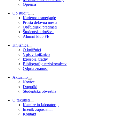
Oprema
Ob študiju
Karierno usmerjanje
Prosta delovna mesta
Obštudijski predmeti
Študentska društva
Alumni klub FE
Knjižnica
O knjižnici
Vpis v knjižnico
Izposoja gradiv
Bibliografije raziskovalcev
Odprta znanost
Aktualno
Novice
Dogodki
Študentska obvestila
O fakulteti
Katedre in laboratoriji
Imenik zaposlenih
Kontakt