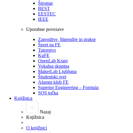
Štromar
BEST
EESTEC
IEEE
Uporabne povezave
Zaposlitve, štipendije in prakse
Šport na FE
Tutorstvo
KuFE
OpenLab Kranj
Vokalna skupina
MakerLab Ljubljana
Študentski svet
Alumni klub FE
Superior Engineering – Formula
SOS točka
Knjižnica
Nazaj
Knjižnica
O knjižnici