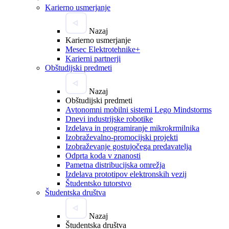
Karierno usmerjanje
Nazaj
Karierno usmerjanje
Mesec Elektrotehnike+
Karierni partnerji
Obštudijski predmeti
Nazaj
Obštudijski predmeti
Avtonomni mobilni sistemi Lego Mindstorms
Dnevi industrijske robotike
Izdelava in programiranje mikrokrmilnika
Izobraževalno-promocijski projekti
Izobraževanje gostujočega predavatelja
Odprta koda v znanosti
Pametna distribucijska omrežja
Izdelava prototipov elektronskih vezij
Študentsko tutorstvo
Študentska društva
Nazaj
Študentska društva