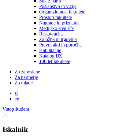
Stik z nami
Poslanstvo in vizija
Organiziranost fakultete
Prostori fakultete
Nagrade in priznanja
Medijsko središče
Restavracija
Založba in trgovina
Pravni akti in poročila
Habilitacije
Katalog IJZ
100 let fakultete
Za zaposlene
Za partnerje
Za mlade
sl
en
Vstop študent
Iskalnik