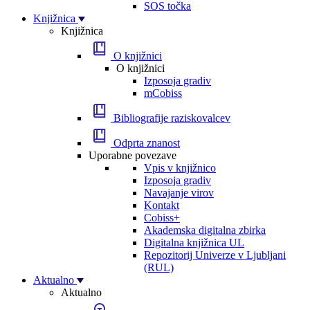
SOS točka
Knjižnica
Knjižnica
O knjižnici
O knjižnici
Izposoja gradiv
mCobiss
Bibliografije raziskovalcev
Odprta znanost
Uporabne povezave
Vpis v knjižnico
Izposoja gradiv
Navajanje virov
Kontakt
Cobiss+
Akademska digitalna zbirka
Digitalna knjižnica UL
Repozitorij Univerze v Ljubljani
(RUL)
Aktualno
Aktualno