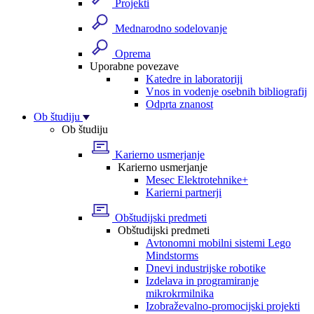
Projekti
Mednarodno sodelovanje
Oprema
Uporabne povezave
Katedre in laboratoriji
Vnos in vodenje osebnih bibliografij
Odprta znanost
Ob študiju
Ob študiju
Karierno usmerjanje
Karierno usmerjanje
Mesec Elektrotehnike+
Karierni partnerji
Obštudijski predmeti
Obštudijski predmeti
Avtonomni mobilni sistemi Lego
Mindstorms
Dnevi industrijske robotike
Izdelava in programiranje
mikrokrmilnika
Izobraževalno-promocijski projekti