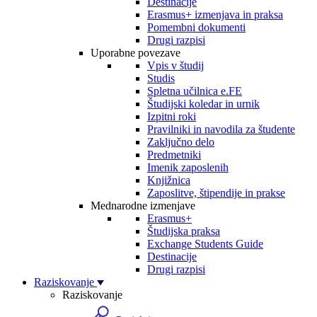
Destinacije
Erasmus+ izmenjava in praksa
Pomembni dokumenti
Drugi razpisi
Uporabne povezave
Vpis v študij
Studis
Spletna učilnica e.FE
Študijski koledar in urnik
Izpitni roki
Pravilniki in navodila za študente
Zaključno delo
Predmetniki
Imenik zaposlenih
Knjižnica
Zaposlitve, štipendije in prakse
Mednarodne izmenjave
Erasmus+
Študijska praksa
Exchange Students Guide
Destinacije
Drugi razpisi
Raziskovanje
Raziskovanje