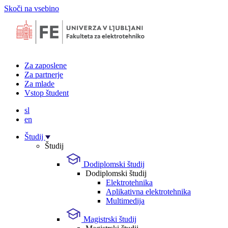
Skoči na vsebino
Za zaposlene
Za partnerje
Za mlade
Vstop študent
sl
en
Študij
Študij
Dodiplomski študij
Dodiplomski študij
Elektrotehnika
Aplikativna elektrotehnika
Multimedija
Magistrski študij