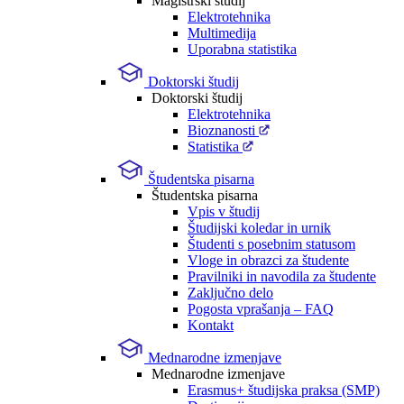
Magistrski študij
Elektrotehnika
Multimedija
Uporabna statistika
Doktorski študij
Doktorski študij
Elektrotehnika
Bioznanosti
Statistika
Študentska pisarna
Študentska pisarna
Vpis v študij
Študijski koledar in urnik
Študenti s posebnim statusom
Vloge in obrazci za študente
Pravilniki in navodila za študente
Zaključno delo
Pogosta vprašanja – FAQ
Kontakt
Mednarodne izmenjave
Mednarodne izmenjave
Erasmus+ študijska praksa (SMP)