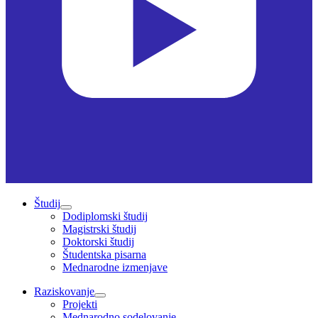
Študij
Dodiplomski študij
Magistrski študij
Doktorski študij
Študentska pisarna
Mednarodne izmenjave
Raziskovanje
Projekti
Mednarodno sodelovanje