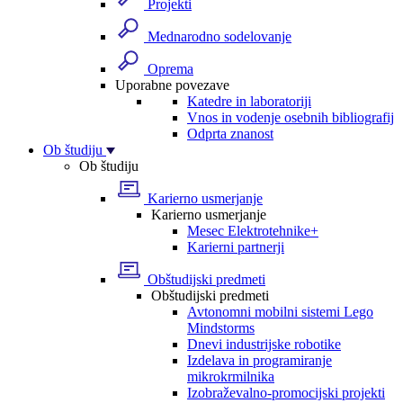
Projekti
Mednarodno sodelovanje
Oprema
Uporabne povezave
Katedre in laboratoriji
Vnos in vodenje osebnih bibliografij
Odprta znanost
Ob študiju
Ob študiju
Karierno usmerjanje
Karierno usmerjanje
Mesec Elektrotehnike+
Karierni partnerji
Obštudijski predmeti
Obštudijski predmeti
Avtonomni mobilni sistemi Lego
Mindstorms
Dnevi industrijske robotike
Izdelava in programiranje
mikrokrmilnika
Izobraževalno-promocijski projekti