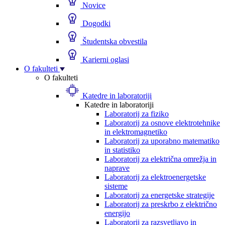
Novice
Dogodki
Študentska obvestila
Karierni oglasi
O fakulteti
O fakulteti
Katedre in laboratoriji
Katedre in laboratoriji
Laboratorij za fiziko
Laboratorij za osnove elektrotehnike
in elektromagnetiko
Laboratorij za uporabno matematiko
in statistiko
Laboratorij za električna omrežja in
naprave
Laboratorij za elektroenergetske
sisteme
Laboratorij za energetske strategije
Laboratorij za preskrbo z električno
energijo
Laboratorij za razsvetljavo in