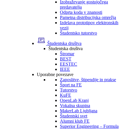
Izobraževanje gostujočega
predavatelja
Odprta koda v znanosti
Pametna distribucijska omrežja
Izdelava prototipov elektronskih
vezij
Študentsko tutorstvo
Študentska društva
Študentska društva
Štromar
BEST
EESTEC
IEEE
Uporabne povezave
Zaposlitve, štipendije in prakse
Šport na FE
Tutorstvo
KuFE
OpenLab Kranj
Vokalna skupina
MakerLab Ljubljana
Študentski svet
Alumni klub FE
Superior Engineering – Formula