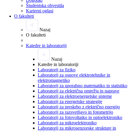
Dogodki
Študentska obvestila
Karierni oglasi
O fakulteti
Nazaj
O fakulteti
Katedre in laboratoriji
Nazaj
Katedre in laboratoriji
Laboratorij za fiziko
Laboratorij za osnove elektrotehnike in
elektromagnetiko
Laboratorij za uporabno matematiko in statistiko
Laboratorij za električna omrežja in naprave
Laboratorij za elektroenergetske sisteme
Laboratorij za energetske strategije
Laboratorij za preskrbo z električno energijo
Laboratorij za razsvetljavo in fotometrijo
Laboratorij za fotovoltaiko in optoelektroniko
Laboratorij za mikroelektroniko
Laboratorij za mikrosenzorske strukture in