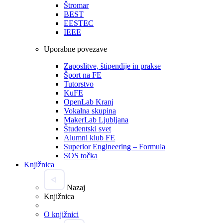
Štromar
BEST
EESTEC
IEEE
Uporabne povezave
Zaposlitve, štipendije in prakse
Šport na FE
Tutorstvo
KuFE
OpenLab Kranj
Vokalna skupina
MakerLab Ljubljana
Študentski svet
Alumni klub FE
Superior Engineering – Formula
SOS točka
Knjižnica
Nazaj
Knjižnica
O knjižnici