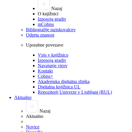
Nazaj
O knjižnici
Izposoja gradiv
mCobiss
Bibliografije raziskovalcev
Odprta znanost
Uporabne povezave
Vpis v knjižnico
Izposoja gradiv
Navajanje virov
Kontakt
Cobiss+
Akademska digitalna zbirka
Digitalna knjižnica UL
Repozitorij Univerze v Ljubljani (RUL)
Aktualno
Nazaj
Aktualno
Novice