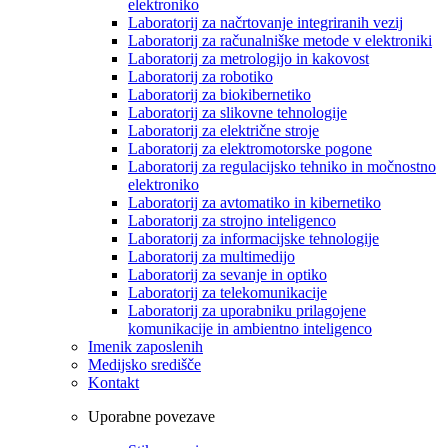
elektroniko
Laboratorij za načrtovanje integriranih vezij
Laboratorij za računalniške metode v elektroniki
Laboratorij za metrologijo in kakovost
Laboratorij za robotiko
Laboratorij za biokibernetiko
Laboratorij za slikovne tehnologije
Laboratorij za električne stroje
Laboratorij za elektromotorske pogone
Laboratorij za regulacijsko tehniko in močnostno
elektroniko
Laboratorij za avtomatiko in kibernetiko
Laboratorij za strojno inteligenco
Laboratorij za informacijske tehnologije
Laboratorij za multimedijo
Laboratorij za sevanje in optiko
Laboratorij za telekomunikacije
Laboratorij za uporabniku prilagojene
komunikacije in ambientno inteligenco
Imenik zaposlenih
Medijsko središče
Kontakt
Uporabne povezave