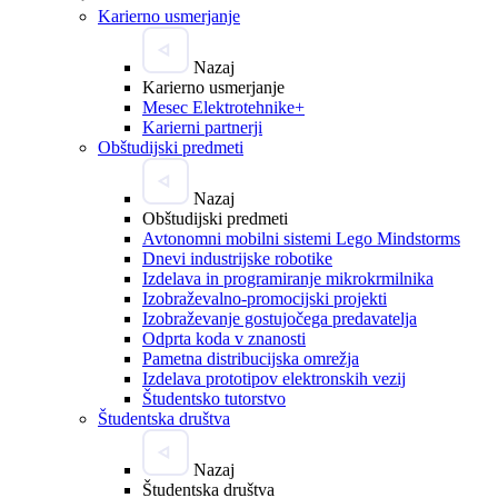
Karierno usmerjanje
Nazaj
Karierno usmerjanje
Mesec Elektrotehnike+
Karierni partnerji
Obštudijski predmeti
Nazaj
Obštudijski predmeti
Avtonomni mobilni sistemi Lego Mindstorms
Dnevi industrijske robotike
Izdelava in programiranje mikrokrmilnika
Izobraževalno-promocijski projekti
Izobraževanje gostujočega predavatelja
Odprta koda v znanosti
Pametna distribucijska omrežja
Izdelava prototipov elektronskih vezij
Študentsko tutorstvo
Študentska društva
Nazaj
Študentska društva