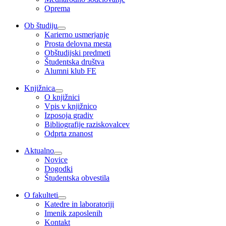
Oprema
Ob študiju
Karierno usmerjanje
Prosta delovna mesta
Obštudijski predmeti
Študentska društva
Alumni klub FE
Knjižnica
O knjižnici
Vpis v knjižnico
Izposoja gradiv
Bibliografije raziskovalcev
Odprta znanost
Aktualno
Novice
Dogodki
Študentska obvestila
O fakulteti
Katedre in laboratoriji
Imenik zaposlenih
Kontakt