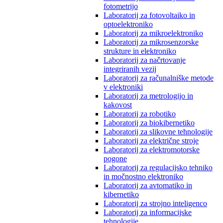
fotometrijo
Laboratorij za fotovoltaiko in
optoelektroniko
Laboratorij za mikroelektroniko
Laboratorij za mikrosenzorske
strukture in elektroniko
Laboratorij za načrtovanje
integriranih vezij
Laboratorij za računalniške metode
v elektroniki
Laboratorij za metrologijo in
kakovost
Laboratorij za robotiko
Laboratorij za biokibernetiko
Laboratorij za slikovne tehnologije
Laboratorij za električne stroje
Laboratorij za elektromotorske
pogone
Laboratorij za regulacijsko tehniko
in močnostno elektroniko
Laboratorij za avtomatiko in
kibernetiko
Laboratorij za strojno inteligenco
Laboratorij za informacijske
tehnologije