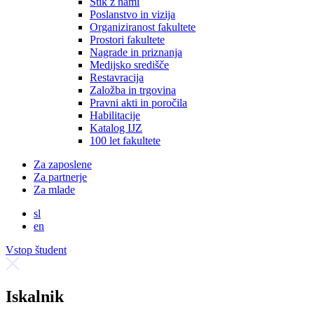
Stik z nami
Poslanstvo in vizija
Organiziranost fakultete
Prostori fakultete
Nagrade in priznanja
Medijsko središče
Restavracija
Založba in trgovina
Pravni akti in poročila
Habilitacije
Katalog IJZ
100 let fakultete
Za zaposlene
Za partnerje
Za mlade
sl
en
Vstop študent
Iskalnik