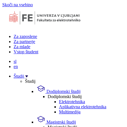
Skoči na vsebino
Za zaposlene
Za partnerje
Za mlade
Vstop študent
sl
en
Študij
Študij
Dodiplomski študij
Dodiplomski študij
Elektrotehnika
Aplikativna elektrotehnika
Multimedija
Magistrski študij