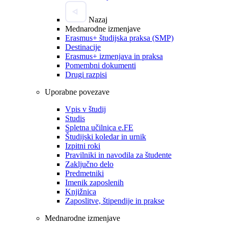
Nazaj
Mednarodne izmenjave
Erasmus+ študijska praksa (SMP)
Destinacije
Erasmus+ izmenjava in praksa
Pomembni dokumenti
Drugi razpisi
Uporabne povezave
Vpis v študij
Studis
Spletna učilnica e.FE
Študijski koledar in urnik
Izpitni roki
Pravilniki in navodila za študente
Zaključno delo
Predmetniki
Imenik zaposlenih
Knjižnica
Zaposlitve, štipendije in prakse
Mednarodne izmenjave