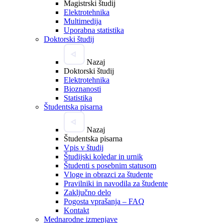
Magistrski študij
Elektrotehnika
Multimedija
Uporabna statistika
Doktorski študij
Nazaj
Doktorski študij
Elektrotehnika
Bioznanosti
Statistika
Študentska pisarna
Nazaj
Študentska pisarna
Vpis v študij
Študijski koledar in urnik
Študenti s posebnim statusom
Vloge in obrazci za študente
Pravilniki in navodila za študente
Zaključno delo
Pogosta vprašanja – FAQ
Kontakt
Mednarodne izmenjave