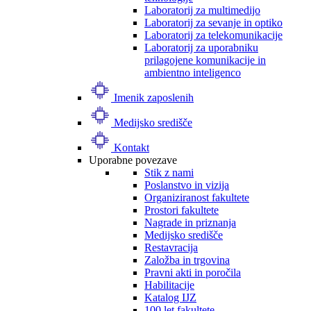
Laboratorij za multimedijo
Laboratorij za sevanje in optiko
Laboratorij za telekomunikacije
Laboratorij za uporabniku
prilagojene komunikacije in
ambientno inteligenco
Imenik zaposlenih
Medijsko središče
Kontakt
Uporabne povezave
Stik z nami
Poslanstvo in vizija
Organiziranost fakultete
Prostori fakultete
Nagrade in priznanja
Medijsko središče
Restavracija
Založba in trgovina
Pravni akti in poročila
Habilitacije
Katalog IJZ
100 let fakultete