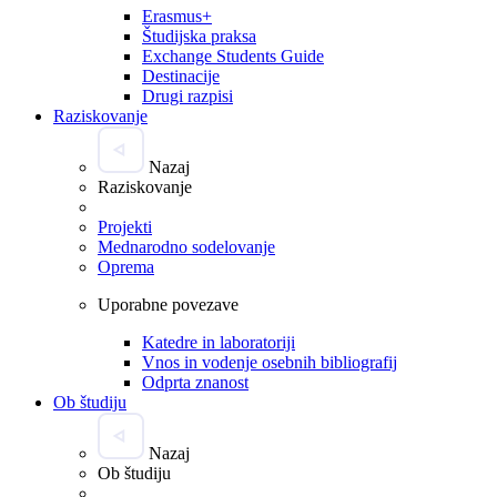
Erasmus+
Študijska praksa
Exchange Students Guide
Destinacije
Drugi razpisi
Raziskovanje
Nazaj
Raziskovanje
Projekti
Mednarodno sodelovanje
Oprema
Uporabne povezave
Katedre in laboratoriji
Vnos in vodenje osebnih bibliografij
Odprta znanost
Ob študiju
Nazaj
Ob študiju