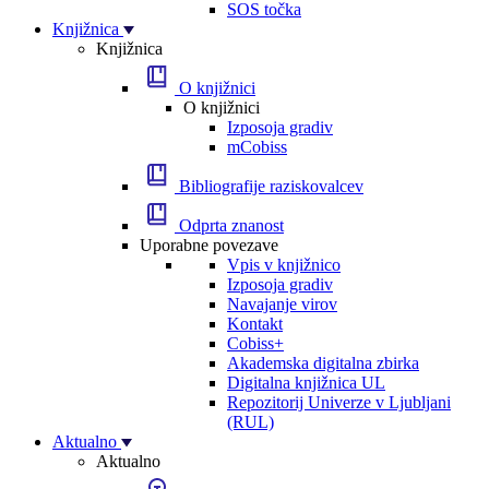
SOS točka
Knjižnica
Knjižnica
O knjižnici
O knjižnici
Izposoja gradiv
mCobiss
Bibliografije raziskovalcev
Odprta znanost
Uporabne povezave
Vpis v knjižnico
Izposoja gradiv
Navajanje virov
Kontakt
Cobiss+
Akademska digitalna zbirka
Digitalna knjižnica UL
Repozitorij Univerze v Ljubljani
(RUL)
Aktualno
Aktualno