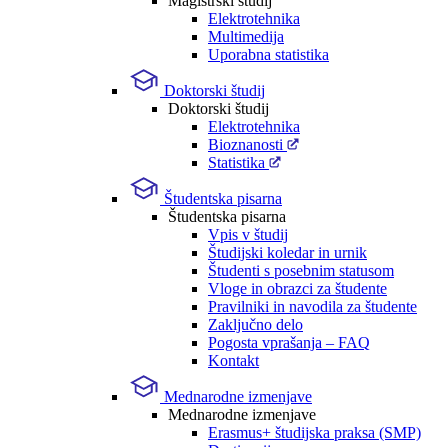
Magistrski študij
Elektrotehnika
Multimedija
Uporabna statistika
Doktorski študij
Doktorski študij
Elektrotehnika
Bioznanosti
Statistika
Študentska pisarna
Študentska pisarna
Vpis v študij
Študijski koledar in urnik
Študenti s posebnim statusom
Vloge in obrazci za študente
Pravilniki in navodila za študente
Zaključno delo
Pogosta vprašanja – FAQ
Kontakt
Mednarodne izmenjave
Mednarodne izmenjave
Erasmus+ študijska praksa (SMP)