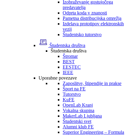
Izobraževanje gostujočega
predavatelja
Odprta koda v znanosti
Pametna distribucijska omrežja
Izdelava prototipov elektronskih
vezij
Študentsko tutorstvo
Študentska društva
Študentska društva
Štromar
BEST
EESTEC
IEEE
Uporabne povezave
Zaposlitve, štipendije in prakse
Šport na FE
Tutorstvo
KuFE
OpenLab Kranj
Vokalna skupina
MakerLab Ljubljana
Študentski svet
Alumni klub FE
Superior Engineering – Formula