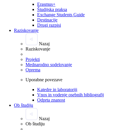
Erasmus+
Študijska praksa
Exchange Students Guide
Destinacije
Drugi razpisi
Raziskovanje
Nazaj
Raziskovanje
Projekti
Mednarodno sodelovanje
Oprema
Uporabne povezave
Katedre in laboratoriji
Vnos in vodenje osebnih bibliografij
Odprta znanost
Ob študiju
Nazaj
Ob študiju