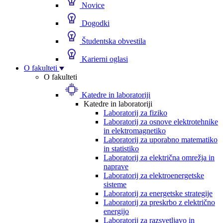
Novice
Dogodki
Študentska obvestila
Karierni oglasi
O fakulteti
O fakulteti
Katedre in laboratoriji
Katedre in laboratoriji
Laboratorij za fiziko
Laboratorij za osnove elektrotehnike
in elektromagnetiko
Laboratorij za uporabno matematiko
in statistiko
Laboratorij za električna omrežja in
naprave
Laboratorij za elektroenergetske
sisteme
Laboratorij za energetske strategije
Laboratorij za preskrbo z električno
energijo
Laboratorij za razsvetljavo in