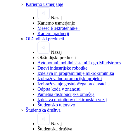
Karierno usmerjanje
Nazaj
Karierno usmerjanje
Mesec Elektrotehnike+
Karierni partnerji
Obštudijski predmeti
Nazaj
Obštudijski predmeti
Avtonomni mobilni sistemi Lego Mindstorms
Dnevi industrijske robotike
Izdelava in programiranje mikrokrmilnika
Izobraževalno-promocijski projekti
Izobraževanje gostujočega predavatelja
Odprta koda v znanosti
Pametna distribucijska omrežja
Izdelava prototipov elektronskih vezij
Študentsko tutorstvo
Študentska društva
Nazaj
Študentska društva