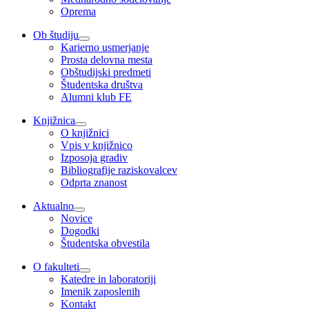
Oprema
Ob študiju
Karierno usmerjanje
Prosta delovna mesta
Obštudijski predmeti
Študentska društva
Alumni klub FE
Knjižnica
O knjižnici
Vpis v knjižnico
Izposoja gradiv
Bibliografije raziskovalcev
Odprta znanost
Aktualno
Novice
Dogodki
Študentska obvestila
O fakulteti
Katedre in laboratoriji
Imenik zaposlenih
Kontakt