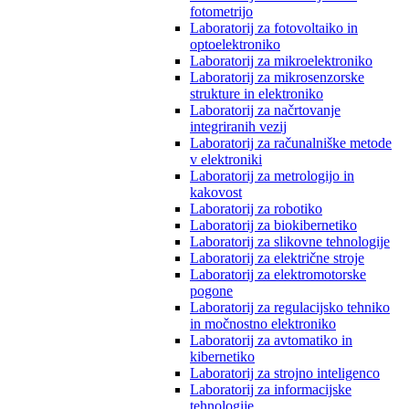
fotometrijo
Laboratorij za fotovoltaiko in
optoelektroniko
Laboratorij za mikroelektroniko
Laboratorij za mikrosenzorske
strukture in elektroniko
Laboratorij za načrtovanje
integriranih vezij
Laboratorij za računalniške metode
v elektroniki
Laboratorij za metrologijo in
kakovost
Laboratorij za robotiko
Laboratorij za biokibernetiko
Laboratorij za slikovne tehnologije
Laboratorij za električne stroje
Laboratorij za elektromotorske
pogone
Laboratorij za regulacijsko tehniko
in močnostno elektroniko
Laboratorij za avtomatiko in
kibernetiko
Laboratorij za strojno inteligenco
Laboratorij za informacijske
tehnologije