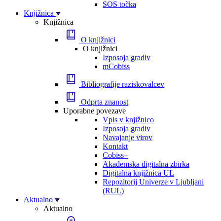
SOS točka
Knjižnica
Knjižnica
O knjižnici
O knjižnici
Izposoja gradiv
mCobiss
Bibliografije raziskovalcev
Odprta znanost
Uporabne povezave
Vpis v knjižnico
Izposoja gradiv
Navajanje virov
Kontakt
Cobiss+
Akademska digitalna zbirka
Digitalna knjižnica UL
Repozitorij Univerze v Ljubljani
(RUL)
Aktualno
Aktualno