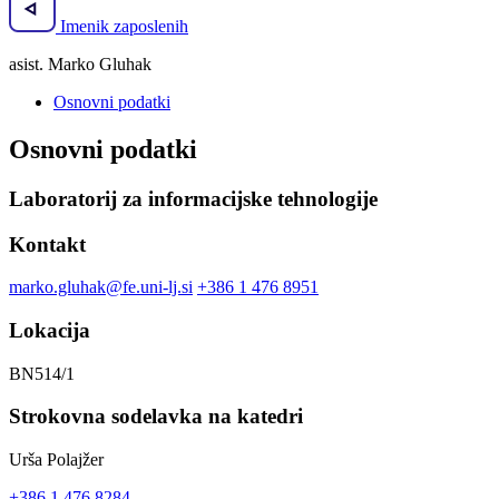
Imenik zaposlenih
asist. Marko Gluhak
Osnovni podatki
Osnovni podatki
Laboratorij za informacijske tehnologije
Kontakt
marko.gluhak@fe.uni-lj.si
+386 1 476 8951
Lokacija
BN514/1
Strokovna sodelavka na katedri
Urša Polajžer
+386 1 476 8284