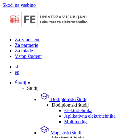
Skoči na vsebino
Za zaposlene
Za partnerje
Za mlade
Vstop študent
sl
en
Študij
Študij
Dodiplomski študij
Dodiplomski študij
Elektrotehnika
Aplikativna elektrotehnika
Multimedija
Magistrski študij