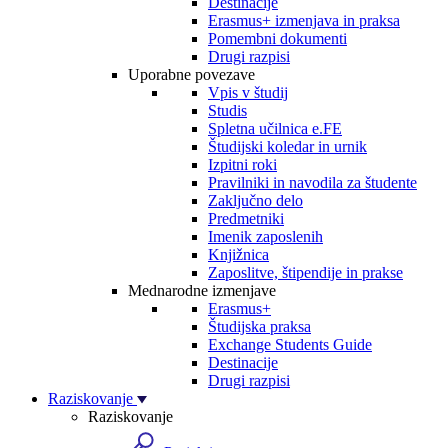
Destinacije
Erasmus+ izmenjava in praksa
Pomembni dokumenti
Drugi razpisi
Uporabne povezave
Vpis v študij
Studis
Spletna učilnica e.FE
Študijski koledar in urnik
Izpitni roki
Pravilniki in navodila za študente
Zaključno delo
Predmetniki
Imenik zaposlenih
Knjižnica
Zaposlitve, štipendije in prakse
Mednarodne izmenjave
Erasmus+
Študijska praksa
Exchange Students Guide
Destinacije
Drugi razpisi
Raziskovanje
Raziskovanje