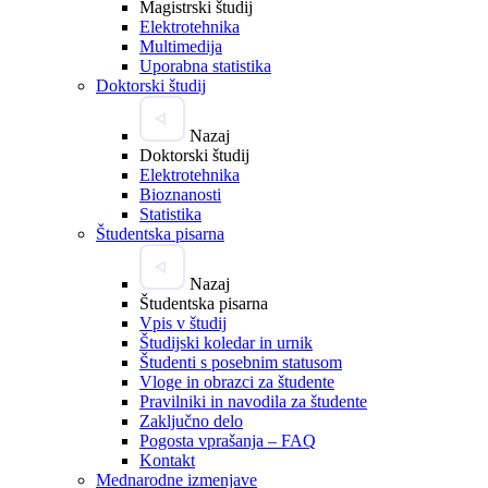
Magistrski študij
Elektrotehnika
Multimedija
Uporabna statistika
Doktorski študij
Nazaj
Doktorski študij
Elektrotehnika
Bioznanosti
Statistika
Študentska pisarna
Nazaj
Študentska pisarna
Vpis v študij
Študijski koledar in urnik
Študenti s posebnim statusom
Vloge in obrazci za študente
Pravilniki in navodila za študente
Zaključno delo
Pogosta vprašanja – FAQ
Kontakt
Mednarodne izmenjave