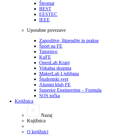
Štromar
BEST
EESTEC
IEEE
Uporabne povezave
Zaposlitve, štipendije in prakse
Šport na FE
Tutorstvo
KuFE
OpenLab Kranj
Vokalna skupina
MakerLab Ljubljana
Študentski svet
Alumni klub FE
Superior Engineering – Formula
SOS točka
Knjižnica
Nazaj
Knjižnica
O knjižnici