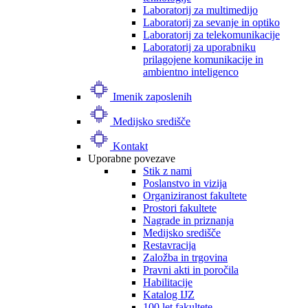
Laboratorij za multimedijo
Laboratorij za sevanje in optiko
Laboratorij za telekomunikacije
Laboratorij za uporabniku
prilagojene komunikacije in
ambientno inteligenco
Imenik zaposlenih
Medijsko središče
Kontakt
Uporabne povezave
Stik z nami
Poslanstvo in vizija
Organiziranost fakultete
Prostori fakultete
Nagrade in priznanja
Medijsko središče
Restavracija
Založba in trgovina
Pravni akti in poročila
Habilitacije
Katalog IJZ
100 let fakultete