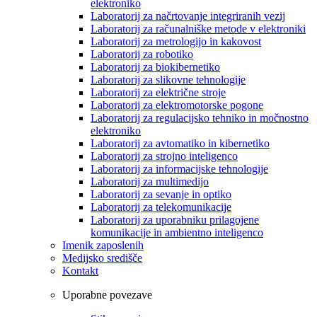
elektroniko
Laboratorij za načrtovanje integriranih vezij
Laboratorij za računalniške metode v elektroniki
Laboratorij za metrologijo in kakovost
Laboratorij za robotiko
Laboratorij za biokibernetiko
Laboratorij za slikovne tehnologije
Laboratorij za električne stroje
Laboratorij za elektromotorske pogone
Laboratorij za regulacijsko tehniko in močnostno
elektroniko
Laboratorij za avtomatiko in kibernetiko
Laboratorij za strojno inteligenco
Laboratorij za informacijske tehnologije
Laboratorij za multimedijo
Laboratorij za sevanje in optiko
Laboratorij za telekomunikacije
Laboratorij za uporabniku prilagojene
komunikacije in ambientno inteligenco
Imenik zaposlenih
Medijsko središče
Kontakt
Uporabne povezave