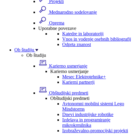
Projekti
Mednarodno sodelovanje
Oprema
Uporabne povezave
Katedre in laboratoriji
Vnos in vodenje osebnih bibliografij
Odprta znanost
Ob študiju
Ob študiju
Karierno usmerjanje
Karierno usmerjanje
Mesec Elektrotehnike+
Karierni partnerji
Obštudijski predmeti
Obštudijski predmeti
Avtonomni mobilni sistemi Lego
Mindstorms
Dnevi industrijske robotike
Izdelava in programiranje
mikrokrmilnika
Izobraževalno-promocijski projekti