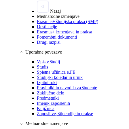
Nazaj
Mednarodne izmenjave
Erasmus+ študijska praksa (SMP)
Destinacije
Erasmus+ izmenjava in praksa
Pomembni dokumenti
Drugi razpisi
Uporabne povezave
Vpis v študij
Studis
Spletna učilnica e.FE
Študijski koledar in urnik
Izpitni roki
Pravilniki in navodila za študente
Zaključno delo
Predmetniki
Imenik zaposlenih
Knjižnica
Zaposlitve, štipendije in prakse
Mednarodne izmenjave