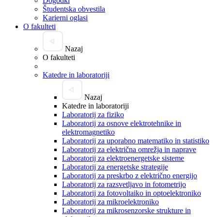
Dogodki
Študentska obvestila
Karierni oglasi
O fakulteti
Nazaj
O fakulteti
Katedre in laboratoriji
Nazaj
Katedre in laboratoriji
Laboratorij za fiziko
Laboratorij za osnove elektrotehnike in
elektromagnetiko
Laboratorij za uporabno matematiko in statistiko
Laboratorij za električna omrežja in naprave
Laboratorij za elektroenergetske sisteme
Laboratorij za energetske strategije
Laboratorij za preskrbo z električno energijo
Laboratorij za razsvetljavo in fotometrijo
Laboratorij za fotovoltaiko in optoelektroniko
Laboratorij za mikroelektroniko
Laboratorij za mikrosenzorske strukture in