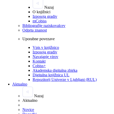
Nazaj
O knjižnici
Izposoja gradiv
mCobiss
Bibliografije raziskovalcev
Odprta znanost
Uporabne povezave
Vpis v knjižnico
Izposoja gradiv
Navajanje virov
Kontakt
Cobiss+
Akademska digitalna zbirka
Digitalna knjižnica UL
Repozitorij Univerze v Ljubljani (RUL)
Aktualno
Nazaj
Aktualno
Novice