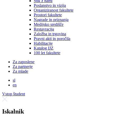
Stik z nami
Poslanstvo in vizija
Organiziranost fakultete
Prostori fakultete
Nagrade in priznanja
Medijsko središče
Restavracija
Založba in trgovina
Pravni akti in poročila
Habilitacije
Katalog IJZ
100 let fakultete
Za zaposlene
Za partnerje
Za mlade
sl
en
Vstop študent
Iskalnik