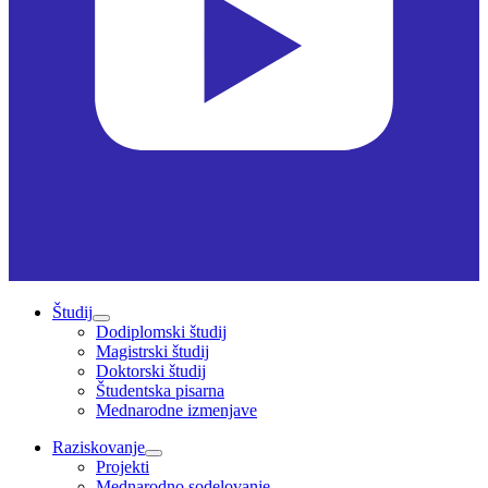
Študij
Dodiplomski študij
Magistrski študij
Doktorski študij
Študentska pisarna
Mednarodne izmenjave
Raziskovanje
Projekti
Mednarodno sodelovanje