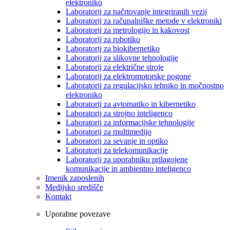
elektroniko
Laboratorij za načrtovanje integriranih vezij
Laboratorij za računalniške metode v elektroniki
Laboratorij za metrologijo in kakovost
Laboratorij za robotiko
Laboratorij za biokibernetiko
Laboratorij za slikovne tehnologije
Laboratorij za električne stroje
Laboratorij za elektromotorske pogone
Laboratorij za regulacijsko tehniko in močnostno
elektroniko
Laboratorij za avtomatiko in kibernetiko
Laboratorij za strojno inteligenco
Laboratorij za informacijske tehnologije
Laboratorij za multimedijo
Laboratorij za sevanje in optiko
Laboratorij za telekomunikacije
Laboratorij za uporabniku prilagojene
komunikacije in ambientno inteligenco
Imenik zaposlenih
Medijsko središče
Kontakt
Uporabne povezave