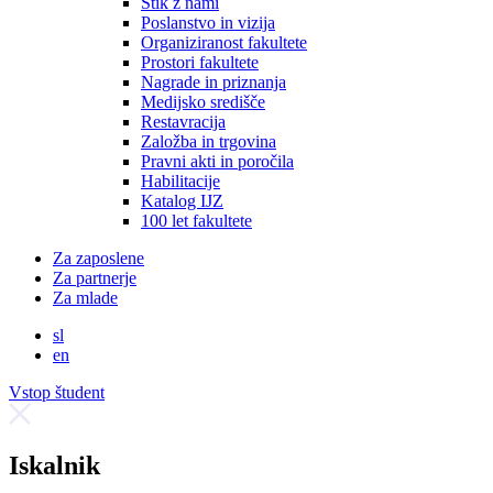
Stik z nami
Poslanstvo in vizija
Organiziranost fakultete
Prostori fakultete
Nagrade in priznanja
Medijsko središče
Restavracija
Založba in trgovina
Pravni akti in poročila
Habilitacije
Katalog IJZ
100 let fakultete
Za zaposlene
Za partnerje
Za mlade
sl
en
Vstop študent
Iskalnik