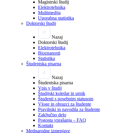
Magistrski študij
Elektrotehnika
Multimedija
Uporabna statistika
Doktorski študij
Nazaj
Doktorski študij
Elektrotehnika
Bioznanosti
Statistika
Študentska pisarna
Nazaj
Študentska pisarna
Vpis v študij
Študijski koledar in urnik
Študenti s posebnim statusom
Vloge in obrazci za študente
Pravilniki in navodila za študente
Zaključno delo
Pogosta vprašanja – FAQ
Kontakt
Mednarodne izmenjave