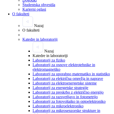
Dogodki
Študentska obvestila
Karierni oglasi
O fakulteti
Nazaj
O fakulteti
Katedre in laboratoriji
Nazaj
Katedre in laboratoriji
Laboratorij za fiziko
Laboratorij za osnove elektrotehnike in
elektromagnetiko
Laboratorij za uporabno matematiko in statistiko
Laboratorij za električna omrežja in naprave
Laboratorij za elektroenergetske sisteme
Laboratorij za energetske strategije
Laboratorij za preskrbo z električno energijo
Laboratorij za razsvetljavo in fotometrijo
Laboratorij za fotovoltaiko in optoelektroniko
Laboratorij za mikroelektroniko
Laboratorij za mikrosenzorske strukture in