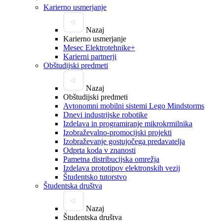
Karierno usmerjanje
Nazaj
Karierno usmerjanje
Mesec Elektrotehnike+
Karierni partnerji
Obštudijski predmeti
Nazaj
Obštudijski predmeti
Avtonomni mobilni sistemi Lego Mindstorms
Dnevi industrijske robotike
Izdelava in programiranje mikrokrmilnika
Izobraževalno-promocijski projekti
Izobraževanje gostujočega predavatelja
Odprta koda v znanosti
Pametna distribucijska omrežja
Izdelava prototipov elektronskih vezij
Študentsko tutorstvo
Študentska društva
Nazaj
Študentska društva