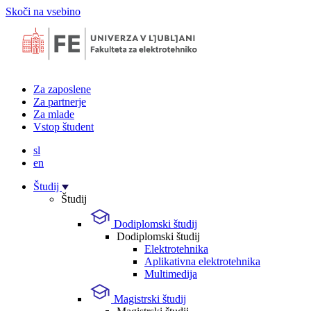
Skoči na vsebino
Za zaposlene
Za partnerje
Za mlade
Vstop študent
sl
en
Študij
Študij
Dodiplomski študij
Dodiplomski študij
Elektrotehnika
Aplikativna elektrotehnika
Multimedija
Magistrski študij