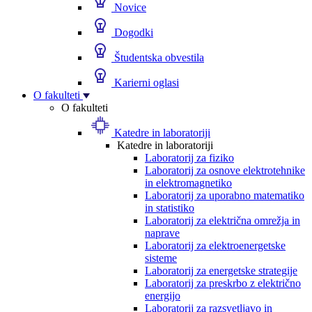
Novice
Dogodki
Študentska obvestila
Karierni oglasi
O fakulteti
O fakulteti
Katedre in laboratoriji
Katedre in laboratoriji
Laboratorij za fiziko
Laboratorij za osnove elektrotehnike
in elektromagnetiko
Laboratorij za uporabno matematiko
in statistiko
Laboratorij za električna omrežja in
naprave
Laboratorij za elektroenergetske
sisteme
Laboratorij za energetske strategije
Laboratorij za preskrbo z električno
energijo
Laboratorij za razsvetljavo in