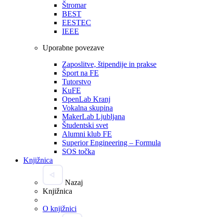
Štromar
BEST
EESTEC
IEEE
Uporabne povezave
Zaposlitve, štipendije in prakse
Šport na FE
Tutorstvo
KuFE
OpenLab Kranj
Vokalna skupina
MakerLab Ljubljana
Študentski svet
Alumni klub FE
Superior Engineering – Formula
SOS točka
Knjižnica
Nazaj
Knjižnica
O knjižnici