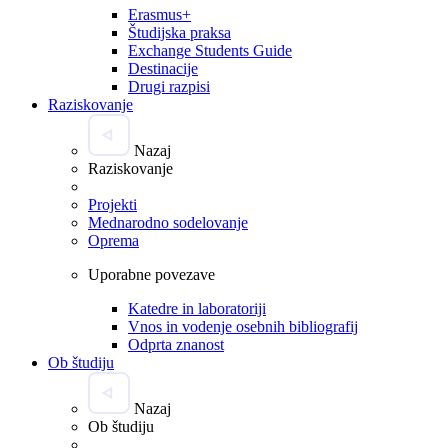
Erasmus+
Študijska praksa
Exchange Students Guide
Destinacije
Drugi razpisi
Raziskovanje
Nazaj
Raziskovanje
Projekti
Mednarodno sodelovanje
Oprema
Uporabne povezave
Katedre in laboratoriji
Vnos in vodenje osebnih bibliografij
Odprta znanost
Ob študiju
Nazaj
Ob študiju