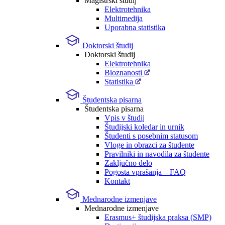
Magistrski študij
Elektrotehnika
Multimedija
Uporabna statistika
Doktorski študij
Doktorski študij
Elektrotehnika
Bioznanosti
Statistika
Študentska pisarna
Študentska pisarna
Vpis v študij
Študijski koledar in urnik
Študenti s posebnim statusom
Vloge in obrazci za študente
Pravilniki in navodila za študente
Zaključno delo
Pogosta vprašanja – FAQ
Kontakt
Mednarodne izmenjave
Mednarodne izmenjave
Erasmus+ študijska praksa (SMP)