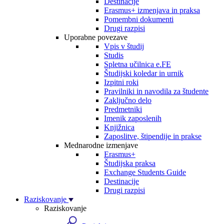
Destinacije
Erasmus+ izmenjava in praksa
Pomembni dokumenti
Drugi razpisi
Uporabne povezave
Vpis v študij
Studis
Spletna učilnica e.FE
Študijski koledar in urnik
Izpitni roki
Pravilniki in navodila za študente
Zaključno delo
Predmetniki
Imenik zaposlenih
Knjižnica
Zaposlitve, štipendije in prakse
Mednarodne izmenjave
Erasmus+
Študijska praksa
Exchange Students Guide
Destinacije
Drugi razpisi
Raziskovanje
Raziskovanje