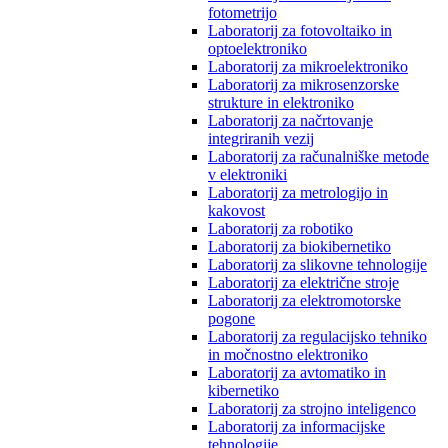
fotometrijo
Laboratorij za fotovoltaiko in
optoelektroniko
Laboratorij za mikroelektroniko
Laboratorij za mikrosenzorske
strukture in elektroniko
Laboratorij za načrtovanje
integriranih vezij
Laboratorij za računalniške metode
v elektroniki
Laboratorij za metrologijo in
kakovost
Laboratorij za robotiko
Laboratorij za biokibernetiko
Laboratorij za slikovne tehnologije
Laboratorij za električne stroje
Laboratorij za elektromotorske
pogone
Laboratorij za regulacijsko tehniko
in močnostno elektroniko
Laboratorij za avtomatiko in
kibernetiko
Laboratorij za strojno inteligenco
Laboratorij za informacijske
tehnologije