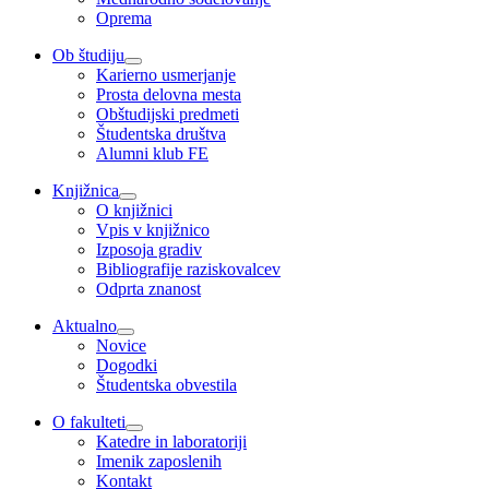
Oprema
Ob študiju
Karierno usmerjanje
Prosta delovna mesta
Obštudijski predmeti
Študentska društva
Alumni klub FE
Knjižnica
O knjižnici
Vpis v knjižnico
Izposoja gradiv
Bibliografije raziskovalcev
Odprta znanost
Aktualno
Novice
Dogodki
Študentska obvestila
O fakulteti
Katedre in laboratoriji
Imenik zaposlenih
Kontakt