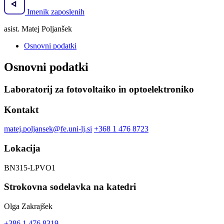
Imenik zaposlenih
asist. Matej Poljanšek
Osnovni podatki
Osnovni podatki
Laboratorij za fotovoltaiko in optoelektroniko
Kontakt
matej.poljansek@fe.uni-lj.si
+368 1 476 8723
Lokacija
BN315-LPVO1
Strokovna sodelavka na katedri
Olga Zakrajšek
+386 1 476 8319