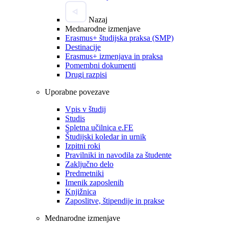
Nazaj
Mednarodne izmenjave
Erasmus+ študijska praksa (SMP)
Destinacije
Erasmus+ izmenjava in praksa
Pomembni dokumenti
Drugi razpisi
Uporabne povezave
Vpis v študij
Studis
Spletna učilnica e.FE
Študijski koledar in urnik
Izpitni roki
Pravilniki in navodila za študente
Zaključno delo
Predmetniki
Imenik zaposlenih
Knjižnica
Zaposlitve, štipendije in prakse
Mednarodne izmenjave