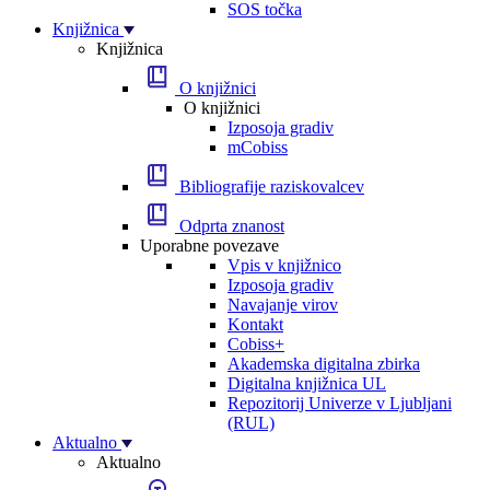
SOS točka
Knjižnica
Knjižnica
O knjižnici
O knjižnici
Izposoja gradiv
mCobiss
Bibliografije raziskovalcev
Odprta znanost
Uporabne povezave
Vpis v knjižnico
Izposoja gradiv
Navajanje virov
Kontakt
Cobiss+
Akademska digitalna zbirka
Digitalna knjižnica UL
Repozitorij Univerze v Ljubljani
(RUL)
Aktualno
Aktualno