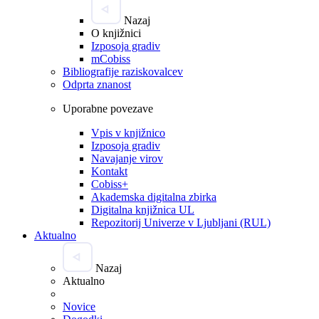
Nazaj
O knjižnici
Izposoja gradiv
mCobiss
Bibliografije raziskovalcev
Odprta znanost
Uporabne povezave
Vpis v knjižnico
Izposoja gradiv
Navajanje virov
Kontakt
Cobiss+
Akademska digitalna zbirka
Digitalna knjižnica UL
Repozitorij Univerze v Ljubljani (RUL)
Aktualno
Nazaj
Aktualno
Novice