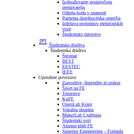
Izobraževanje gostujočega
predavatelja
Odprta koda v znanosti
Pametna distribucijska omrežja
Izdelava prototipov elektronskih
vezij
Študentsko tutorstvo
Študentska društva
Študentska društva
Štromar
BEST
EESTEC
IEEE
Uporabne povezave
Zaposlitve, štipendije in prakse
Šport na FE
Tutorstvo
KuFE
OpenLab Kranj
Vokalna skupina
MakerLab Ljubljana
Študentski svet
Alumni klub FE
Superior Engineering – Formula