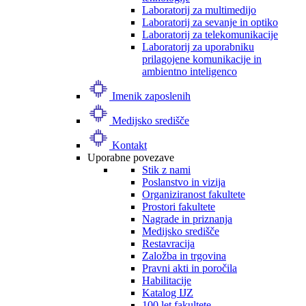
Laboratorij za multimedijo
Laboratorij za sevanje in optiko
Laboratorij za telekomunikacije
Laboratorij za uporabniku
prilagojene komunikacije in
ambientno inteligenco
Imenik zaposlenih
Medijsko središče
Kontakt
Uporabne povezave
Stik z nami
Poslanstvo in vizija
Organiziranost fakultete
Prostori fakultete
Nagrade in priznanja
Medijsko središče
Restavracija
Založba in trgovina
Pravni akti in poročila
Habilitacije
Katalog IJZ
100 let fakultete