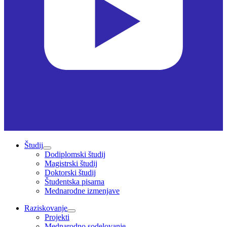
Študij
Dodiplomski študij
Magistrski študij
Doktorski študij
Študentska pisarna
Mednarodne izmenjave
Raziskovanje
Projekti
Mednarodno sodelovanje