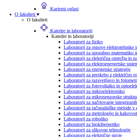
Karierni oglasi
O fakulteti
O fakulteti
Katedre in laboratoriji
Katedre in laboratoriji
Laboratorij za fiziko
Laboratorij za osnove elektrotehnike 
Laboratorij za uporabno matematiko in
Laboratorij za električna omrežja in n
Laboratorij za elektroenergetske siste
Laboratorij za energetske strategije
Laboratorij za preskrbo z električno e
Laboratorij za razsvetljavo in fotometr
Laboratorij za fotovoltaiko in optoele
Laboratorij za mikroelektroniko
Laboratorij za mikrosenzorske struktur
Laboratorij za načrtovanje integriranih
Laboratorij za računalniške metode v 
Laboratorij za metrologijo in kakovos
Laboratorij za robotiko
Laboratorij za biokibernetiko
Laboratorij za slikovne tehnologije
Laboratorij za električne stroje