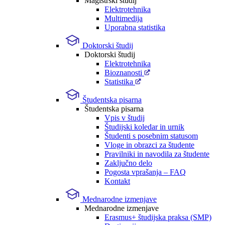
Magistrski študij
Elektrotehnika
Multimedija
Uporabna statistika
Doktorski študij
Doktorski študij
Elektrotehnika
Bioznanosti
Statistika
Študentska pisarna
Študentska pisarna
Vpis v študij
Študijski koledar in urnik
Študenti s posebnim statusom
Vloge in obrazci za študente
Pravilniki in navodila za študente
Zaključno delo
Pogosta vprašanja – FAQ
Kontakt
Mednarodne izmenjave
Mednarodne izmenjave
Erasmus+ študijska praksa (SMP)