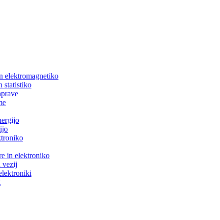
in elektromagnetiko
 statistiko
aprave
me
nergijo
ijo
ktroniko
e in elektroniko
 vezij
elektroniki
t