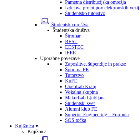
Pametna distribucijska omrežja
Izdelava prototipov elektronskih vezij
Študentsko tutorstvo
Študentska društva
Študentska društva
Štromar
BEST
EESTEC
IEEE
Uporabne povezave
Zaposlitve, štipendije in prakse
Šport na FE
Tutorstvo
KuFE
OpenLab Kranj
Vokalna skupina
MakerLab Ljubljana
Študentski svet
Alumni klub FE
Superior Engineering – Formula
SOS točka
Knjižnica
Knjižnica