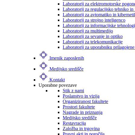
Laboratorij za elektromotorske pogon
Laboratorij za regulacijsko tehniko i
Laboratorij za avtomatiko in kibernet
Laboratorij za strojno inteligenco
Laboratorij za informacijske tehnologi
Laboratorij za multimedijo
Laboratorij za sevanje in optiko
Laboratorij za telekomunikacije
Laboratorij za uporabniku prilagojene
Imenik zaposlenih
Medijsko središče
Kontakt
Uporabne povezave
Stik z nami
Poslanstvo in vizija
Organiziranost fakultete
Prostori fakultete
Nagrade in priznanja
Medijsko središče
Restavracija
Založba in trgovina
Pravni akti in poročila