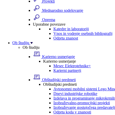
Projekti
Mednarodno sodelovanje
Oprema
Uporabne povezave
Katedre in laboratoriji
Vnos in vodenje osebnih bibliografij
Odprta znanost
Ob študiju
Ob študiju
Karierno usmerjanje
Karierno usmerjanje
Mesec Elektrotehnike+
Karierni partnerji
Obštudijski predmeti
Obštudijski predmeti
Avtonomni mobilni sistemi Lego Min
Dnevi industrijske robotike
Izdelava in programiranje mikrokrmil
Izobraževalno-promocijski projekti
Izobraževanje gostujočega predavatel
Odprta koda v znanosti