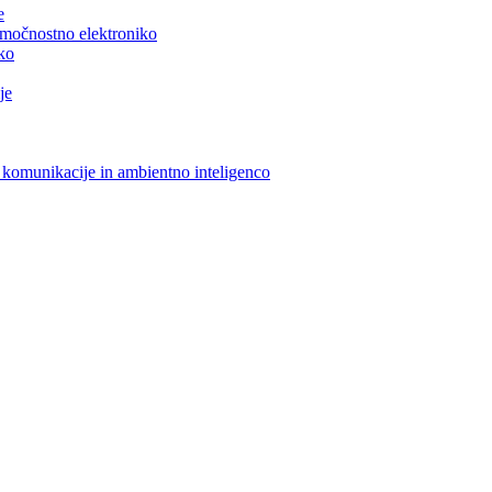
e
n močnostno elektroniko
iko
je
 komunikacije in ambientno inteligenco