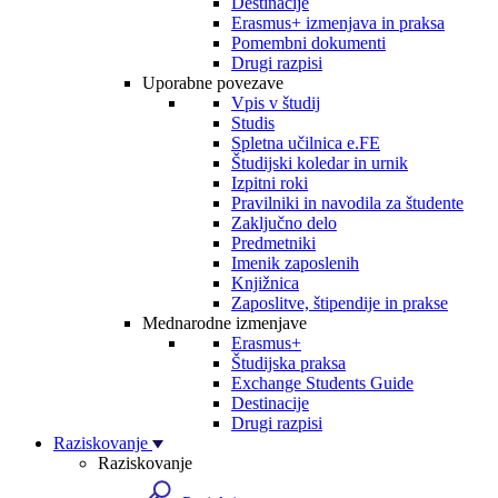
Destinacije
Erasmus+ izmenjava in praksa
Pomembni dokumenti
Drugi razpisi
Uporabne povezave
Vpis v študij
Studis
Spletna učilnica e.FE
Študijski koledar in urnik
Izpitni roki
Pravilniki in navodila za študente
Zaključno delo
Predmetniki
Imenik zaposlenih
Knjižnica
Zaposlitve, štipendije in prakse
Mednarodne izmenjave
Erasmus+
Študijska praksa
Exchange Students Guide
Destinacije
Drugi razpisi
Raziskovanje
Raziskovanje