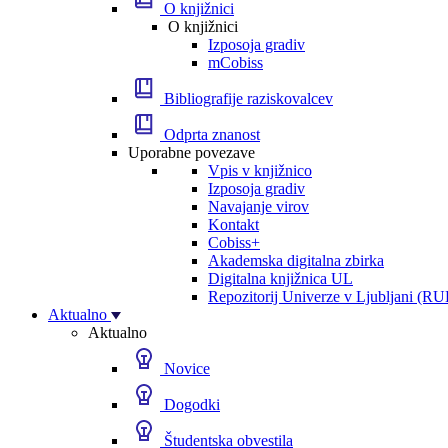
O knjižnici
O knjižnici
Izposoja gradiv
mCobiss
Bibliografije raziskovalcev
Odprta znanost
Uporabne povezave
Vpis v knjižnico
Izposoja gradiv
Navajanje virov
Kontakt
Cobiss+
Akademska digitalna zbirka
Digitalna knjižnica UL
Repozitorij Univerze v Ljubljani (RU
Aktualno
Aktualno
Novice
Dogodki
Študentska obvestila