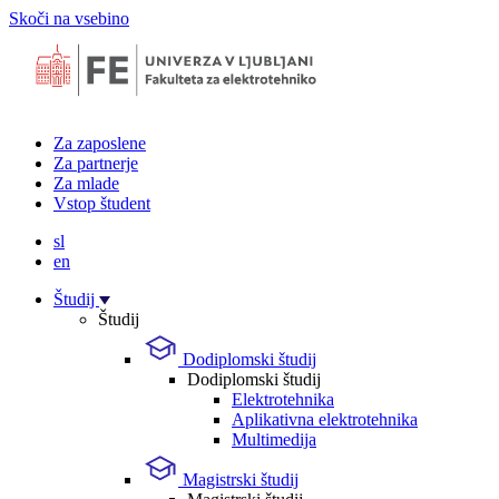
Skoči na vsebino
Za zaposlene
Za partnerje
Za mlade
Vstop študent
sl
en
Študij
Študij
Dodiplomski študij
Dodiplomski študij
Elektrotehnika
Aplikativna elektrotehnika
Multimedija
Magistrski študij