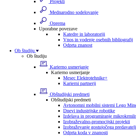
Projekti
Mednarodno sodelovanje
Oprema
Uporabne povezave
Katedre in laboratoriji
Vnos in vodenje osebnih bibliografij
Odprta znanost
Ob študiju
Ob študiju
Karierno usmerjanje
Karierno usmerjanje
Mesec Elektrotehnike+
Karierni partnerji
Obštudijski predmeti
Obštudijski predmeti
Avtonomni mobilni sistemi Lego Min
Dnevi industrijske robotike
Izdelava in programiranje mikrokrmil
Izobraževalno-promocijski projekti
Izobraževanje gostujočega predavatel
Odprta koda v znanosti