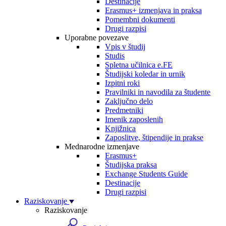
Destinacije
Erasmus+ izmenjava in praksa
Pomembni dokumenti
Drugi razpisi
Uporabne povezave
Vpis v študij
Studis
Spletna učilnica e.FE
Študijski koledar in urnik
Izpitni roki
Pravilniki in navodila za študente
Zaključno delo
Predmetniki
Imenik zaposlenih
Knjižnica
Zaposlitve, štipendije in prakse
Mednarodne izmenjave
Erasmus+
Študijska praksa
Exchange Students Guide
Destinacije
Drugi razpisi
Raziskovanje
Raziskovanje