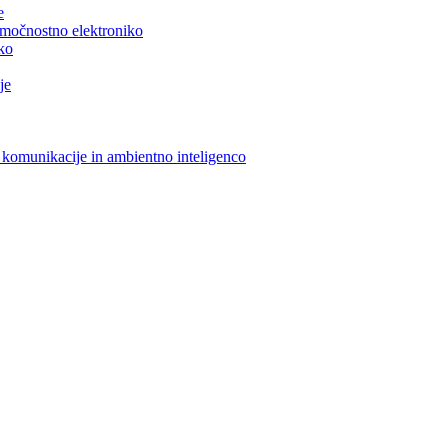
e
n močnostno elektroniko
iko
je
 komunikacije in ambientno inteligenco