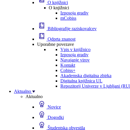
O knjižnici
O knjižnici
Izposoja gradiv
mCobiss
Bibliografije raziskovalcev
Odprta znanost
Uporabne povezave
Vpis v knjižnico
Izposoja gradiv
Navajanje virov
Kontakt
Cobiss+
Akademska digitalna zbirka
Digitalna knjižnica UL
Repozitorij Univerze v Ljubljani (RU
Aktualno
Aktualno
Novice
Dogodki
Študentska obvestila