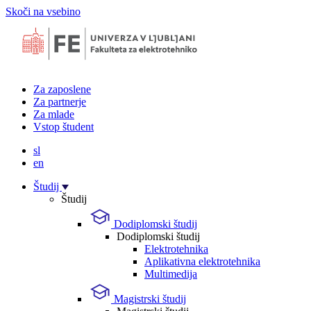
Skoči na vsebino
Za zaposlene
Za partnerje
Za mlade
Vstop študent
sl
en
Študij
Študij
Dodiplomski študij
Dodiplomski študij
Elektrotehnika
Aplikativna elektrotehnika
Multimedija
Magistrski študij