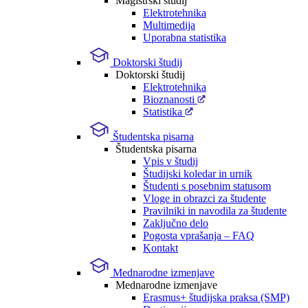
Magistrski študij
Elektrotehnika
Multimedija
Uporabna statistika
Doktorski študij
Doktorski študij
Elektrotehnika
Bioznanosti
Statistika
Študentska pisarna
Študentska pisarna
Vpis v študij
Študijski koledar in urnik
Študenti s posebnim statusom
Vloge in obrazci za študente
Pravilniki in navodila za študente
Zaključno delo
Pogosta vprašanja – FAQ
Kontakt
Mednarodne izmenjave
Mednarodne izmenjave
Erasmus+ študijska praksa (SMP)