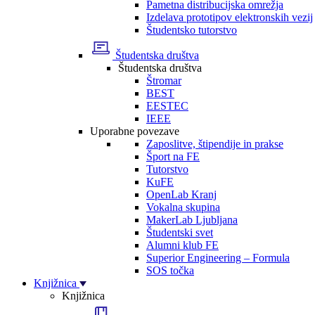
Pametna distribucijska omrežja
Izdelava prototipov elektronskih vezij
Študentsko tutorstvo
Študentska društva
Študentska društva
Štromar
BEST
EESTEC
IEEE
Uporabne povezave
Zaposlitve, štipendije in prakse
Šport na FE
Tutorstvo
KuFE
OpenLab Kranj
Vokalna skupina
MakerLab Ljubljana
Študentski svet
Alumni klub FE
Superior Engineering – Formula
SOS točka
Knjižnica
Knjižnica