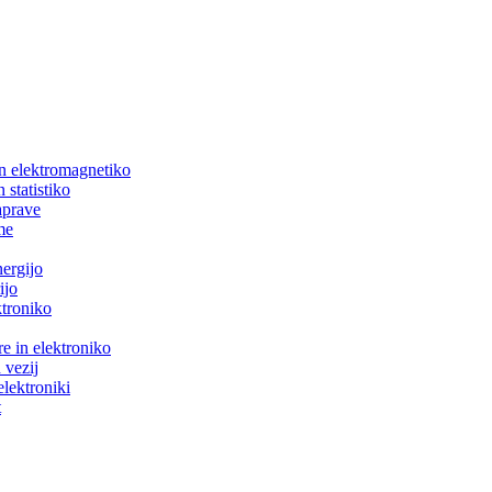
in elektromagnetiko
 statistiko
aprave
me
nergijo
ijo
ktroniko
e in elektroniko
 vezij
elektroniki
t