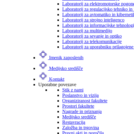
Laboratorij za elektromotorske pogon
Laboratorij za regulacijsko tehniko i
Laboratorij za avtomatiko in kibernet
Laboratorij za strojno inteligenco
Laboratorij za informacijske tehnologi
Laboratorij za multimedijo
Laboratorij za sevanje in optiko
Laboratorij za telekomunikacije
Laboratorij za uporabniku prilagojene
Imenik zaposlenih
Medijsko središče
Kontakt
Uporabne povezave
Stik z nami
Poslanstvo in vizija
Organiziranost fakultete
Prostori fakultete
Nagrade in priznanja
Medijsko središče
Restavracija
Založba in trgovina
Pravni akti in poročila