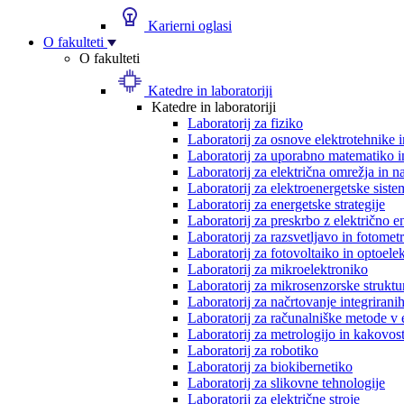
Karierni oglasi
O fakulteti
O fakulteti
Katedre in laboratoriji
Katedre in laboratoriji
Laboratorij za fiziko
Laboratorij za osnove elektrotehnike 
Laboratorij za uporabno matematiko in
Laboratorij za električna omrežja in n
Laboratorij za elektroenergetske siste
Laboratorij za energetske strategije
Laboratorij za preskrbo z električno e
Laboratorij za razsvetljavo in fotometr
Laboratorij za fotovoltaiko in optoele
Laboratorij za mikroelektroniko
Laboratorij za mikrosenzorske struktur
Laboratorij za načrtovanje integriranih
Laboratorij za računalniške metode v 
Laboratorij za metrologijo in kakovos
Laboratorij za robotiko
Laboratorij za biokibernetiko
Laboratorij za slikovne tehnologije
Laboratorij za električne stroje