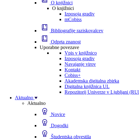
O knjižnici
O knjižnici
Izposoja gradiv
mCobiss
Bibliografije raziskovalcev
Odprta znanost
Uporabne povezave
Vpis v knjižnico
Izposoja gradiv
Navajanje virov
Kontakt
Cobiss+
Akademska digitalna zbirka
Digitalna knjižnica UL
Repozitorij Univerze v Ljubljani (RU
Aktualno
Aktualno
Novice
Dogodki
Študentska obvestila