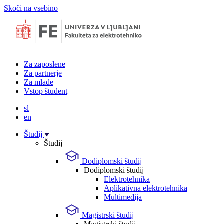
Skoči na vsebino
Za zaposlene
Za partnerje
Za mlade
Vstop študent
sl
en
Študij
Študij
Dodiplomski študij
Dodiplomski študij
Elektrotehnika
Aplikativna elektrotehnika
Multimedija
Magistrski študij