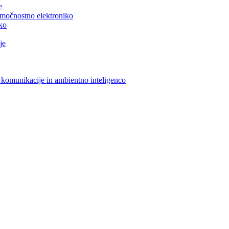
e
n močnostno elektroniko
iko
je
 komunikacije in ambientno inteligenco