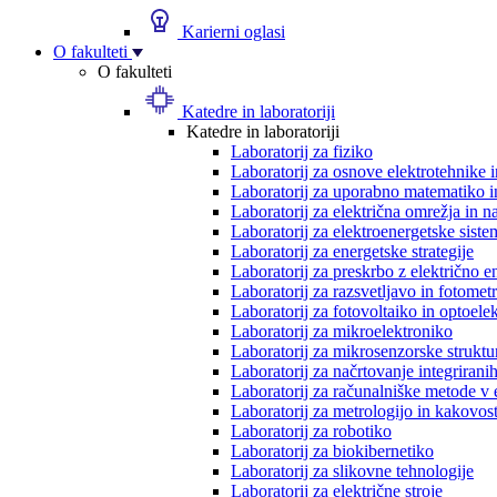
Karierni oglasi
O fakulteti
O fakulteti
Katedre in laboratoriji
Katedre in laboratoriji
Laboratorij za fiziko
Laboratorij za osnove elektrotehnike 
Laboratorij za uporabno matematiko in
Laboratorij za električna omrežja in n
Laboratorij za elektroenergetske siste
Laboratorij za energetske strategije
Laboratorij za preskrbo z električno e
Laboratorij za razsvetljavo in fotometr
Laboratorij za fotovoltaiko in optoele
Laboratorij za mikroelektroniko
Laboratorij za mikrosenzorske struktur
Laboratorij za načrtovanje integriranih
Laboratorij za računalniške metode v 
Laboratorij za metrologijo in kakovos
Laboratorij za robotiko
Laboratorij za biokibernetiko
Laboratorij za slikovne tehnologije
Laboratorij za električne stroje