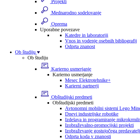
Projekti
Mednarodno sodelovanje
Oprema
Uporabne povezave
Katedre in laboratoriji
Vnos in vodenje osebnih bibliografij
Odprta znanost
Ob študiju
Ob študiju
Karierno usmerjanje
Karierno usmerjanje
Mesec Elektrotehnike+
Karierni partnerji
Obštudijski predmeti
Obštudijski predmeti
Avtonomni mobilni sistemi Lego Min
Dnevi industrijske robotike
Izdelava in programiranje mikrokrmil
Izobraževalno-promocijski projekti
Izobraževanje gostujočega predavatel
Odprta koda v znanosti