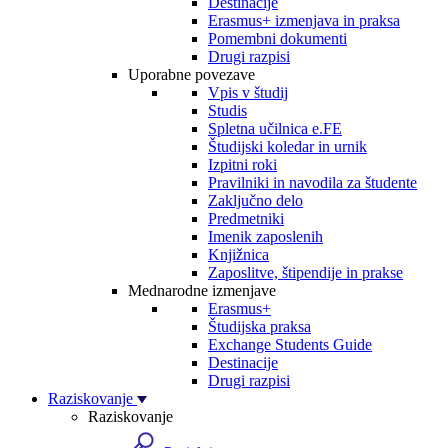
Destinacije
Erasmus+ izmenjava in praksa
Pomembni dokumenti
Drugi razpisi
Uporabne povezave
Vpis v študij
Studis
Spletna učilnica e.FE
Študijski koledar in urnik
Izpitni roki
Pravilniki in navodila za študente
Zaključno delo
Predmetniki
Imenik zaposlenih
Knjižnica
Zaposlitve, štipendije in prakse
Mednarodne izmenjave
Erasmus+
Študijska praksa
Exchange Students Guide
Destinacije
Drugi razpisi
Raziskovanje
Raziskovanje