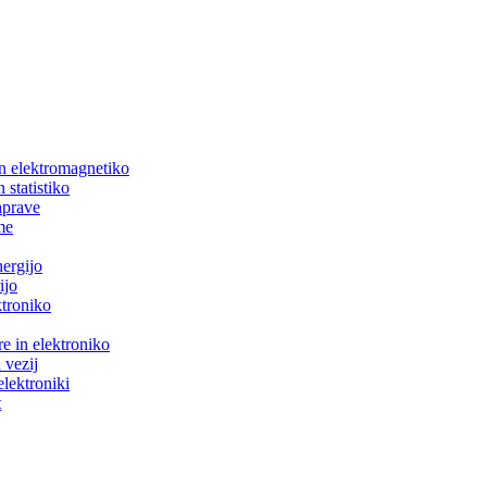
in elektromagnetiko
 statistiko
aprave
me
nergijo
ijo
ktroniko
e in elektroniko
 vezij
elektroniki
t