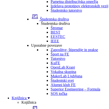
Pametna distribucijska omrežja
Izdelava prototipov elektronskih vezij
Študentsko tutorstvo
Študentska društva
Študentska društva
Štromar
BEST
EESTEC
IEEE
Uporabne povezave
Zaposlitve, štipendije in prakse
Šport na FE
Tutorstvo
KuFE
OpenLab Kranj
Vokalna skupina
MakerLab Ljubljana
Študentski svet
Alumni klub FE
Superior Engineering – Formula
SOS točka
Knjižnica
Knjižnica