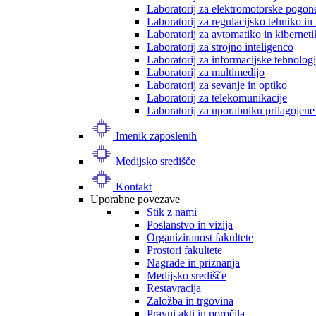
Laboratorij za elektromotorske pogon
Laboratorij za regulacijsko tehniko i
Laboratorij za avtomatiko in kibernet
Laboratorij za strojno inteligenco
Laboratorij za informacijske tehnologi
Laboratorij za multimedijo
Laboratorij za sevanje in optiko
Laboratorij za telekomunikacije
Laboratorij za uporabniku prilagojene
Imenik zaposlenih
Medijsko središče
Kontakt
Uporabne povezave
Stik z nami
Poslanstvo in vizija
Organiziranost fakultete
Prostori fakultete
Nagrade in priznanja
Medijsko središče
Restavracija
Založba in trgovina
Pravni akti in poročila