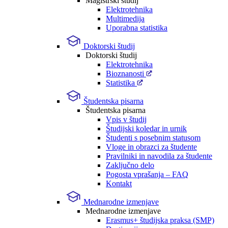
Magistrski študij
Elektrotehnika
Multimedija
Uporabna statistika
Doktorski študij
Doktorski študij
Elektrotehnika
Bioznanosti
Statistika
Študentska pisarna
Študentska pisarna
Vpis v študij
Študijski koledar in urnik
Študenti s posebnim statusom
Vloge in obrazci za študente
Pravilniki in navodila za študente
Zaključno delo
Pogosta vprašanja – FAQ
Kontakt
Mednarodne izmenjave
Mednarodne izmenjave
Erasmus+ študijska praksa (SMP)