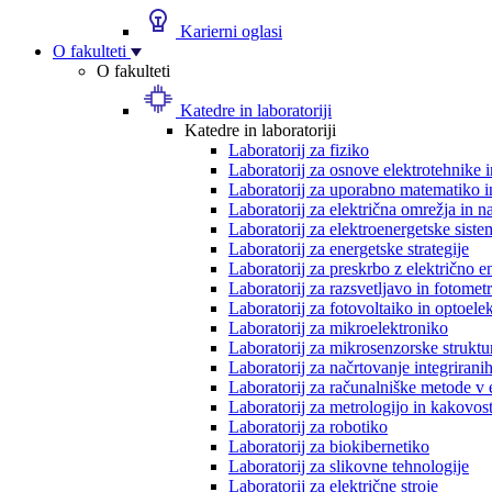
Karierni oglasi
O fakulteti
O fakulteti
Katedre in laboratoriji
Katedre in laboratoriji
Laboratorij za fiziko
Laboratorij za osnove elektrotehnike 
Laboratorij za uporabno matematiko in
Laboratorij za električna omrežja in n
Laboratorij za elektroenergetske siste
Laboratorij za energetske strategije
Laboratorij za preskrbo z električno e
Laboratorij za razsvetljavo in fotometr
Laboratorij za fotovoltaiko in optoele
Laboratorij za mikroelektroniko
Laboratorij za mikrosenzorske struktur
Laboratorij za načrtovanje integriranih
Laboratorij za računalniške metode v 
Laboratorij za metrologijo in kakovos
Laboratorij za robotiko
Laboratorij za biokibernetiko
Laboratorij za slikovne tehnologije
Laboratorij za električne stroje