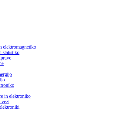
in elektromagnetiko
 statistiko
aprave
me
nergijo
ijo
ktroniko
e in elektroniko
 vezij
elektroniki
t