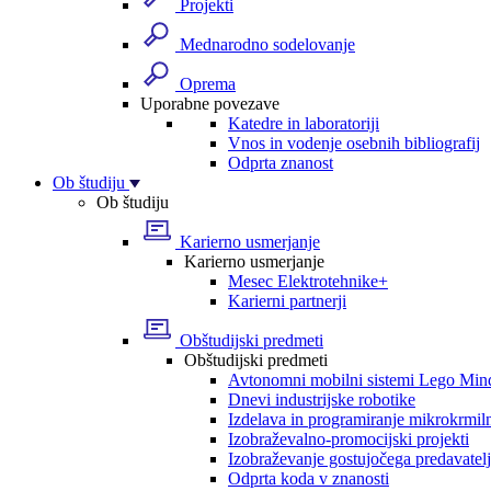
Projekti
Mednarodno sodelovanje
Oprema
Uporabne povezave
Katedre in laboratoriji
Vnos in vodenje osebnih bibliografij
Odprta znanost
Ob študiju
Ob študiju
Karierno usmerjanje
Karierno usmerjanje
Mesec Elektrotehnike+
Karierni partnerji
Obštudijski predmeti
Obštudijski predmeti
Avtonomni mobilni sistemi Lego Min
Dnevi industrijske robotike
Izdelava in programiranje mikrokrmil
Izobraževalno-promocijski projekti
Izobraževanje gostujočega predavatel
Odprta koda v znanosti