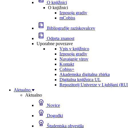
O knjižnici
O knjižnici
Izposoja gradiv
mCobiss
Bibliografije raziskovalcev
Odprta znanost
Uporabne povezave
Vpis v knjižnico
Izposoja gradiv
Navajanje virov
Kontakt
Cobiss+
Akademska digitalna zbirka
Digitalna knjižnica UL
Repozitorij Univerze v Ljubljani (RU
Aktualno
Aktualno
Novice
Dogodki
Študentska obvestila