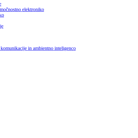
e
n močnostno elektroniko
iko
je
 komunikacije in ambientno inteligenco