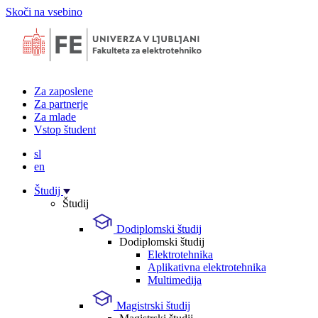
Skoči na vsebino
Za zaposlene
Za partnerje
Za mlade
Vstop študent
sl
en
Študij
Študij
Dodiplomski študij
Dodiplomski študij
Elektrotehnika
Aplikativna elektrotehnika
Multimedija
Magistrski študij