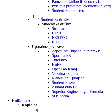
Pametna distribucijska omrežja
Izdelava prototipov elektronskih vezij
Študentsko tutorstvo
Študentska društva
Študentska društva
Štromar
BEST
EESTEC
IEEE
Uporabne povezave
Zaposlitve, štipendije in prakse
Šport na FE
Tutorstvo
KuFE
OpenLab Kranj
Vokalna skupina
MakerLab Ljubljana
Študentski svet
Alumni klub FE
Superior Engineering – Formula
SOS točka
Knjižnica
Knjižnica