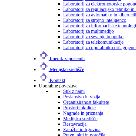
Laboratorij za elektromotorske pogon
Laboratorij za regulacijsko tehniko i
Laboratorij za avtomatiko in kibernet
Laboratorij za strojno inteligenco
Laboratorij za informacijske tehnologi
Laboratorij za multimedijo
Laboratorij za sevanje in optiko
Laboratorij za telekomunikacije
Laboratorij za uporabniku prilagojene
Imenik zaposlenih
Medijsko središče
Kontakt
Uporabne povezave
Stik z nami
Poslanstvo in vizija
Organiziranost fakultete
Prostori fakultete
Nagrade in priznanja
Medijsko središče
Restavracija
Založba in trgovina
Pravni akti in poročila