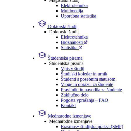
Magistrski študij
Elektrotehnika
Multimedija
Uporabna statistika
Doktorski študij
Doktorski študij
Elektrotehnika
Bioznanosti
Statistika
Študentska pisarna
Študentska pisarna
Vpis v študij
Študijski koledar in urnik
Študenti s posebnim statusom
Vloge in obrazci za študente
Pravilniki in navodila za študente
Zaključno delo
Pogosta vprašanja – FAQ
Kontakt
Mednarodne izmenjave
Mednarodne izmenjave
Erasmus+ študijska praksa (SMP)