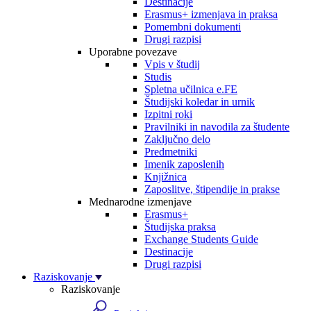
Destinacije
Erasmus+ izmenjava in praksa
Pomembni dokumenti
Drugi razpisi
Uporabne povezave
Vpis v študij
Studis
Spletna učilnica e.FE
Študijski koledar in urnik
Izpitni roki
Pravilniki in navodila za študente
Zaključno delo
Predmetniki
Imenik zaposlenih
Knjižnica
Zaposlitve, štipendije in prakse
Mednarodne izmenjave
Erasmus+
Študijska praksa
Exchange Students Guide
Destinacije
Drugi razpisi
Raziskovanje
Raziskovanje