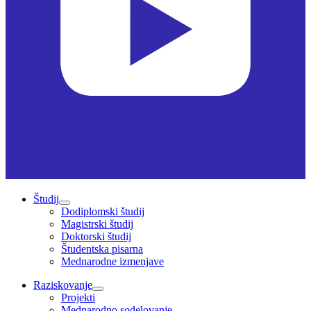
Študij
Dodiplomski študij
Magistrski študij
Doktorski študij
Študentska pisarna
Mednarodne izmenjave
Raziskovanje
Projekti
Mednarodno sodelovanje