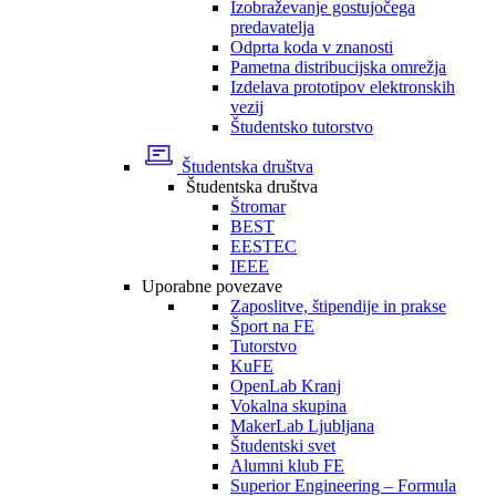
Izobraževanje gostujočega
predavatelja
Odprta koda v znanosti
Pametna distribucijska omrežja
Izdelava prototipov elektronskih
vezij
Študentsko tutorstvo
Študentska društva
Študentska društva
Štromar
BEST
EESTEC
IEEE
Uporabne povezave
Zaposlitve, štipendije in prakse
Šport na FE
Tutorstvo
KuFE
OpenLab Kranj
Vokalna skupina
MakerLab Ljubljana
Študentski svet
Alumni klub FE
Superior Engineering – Formula