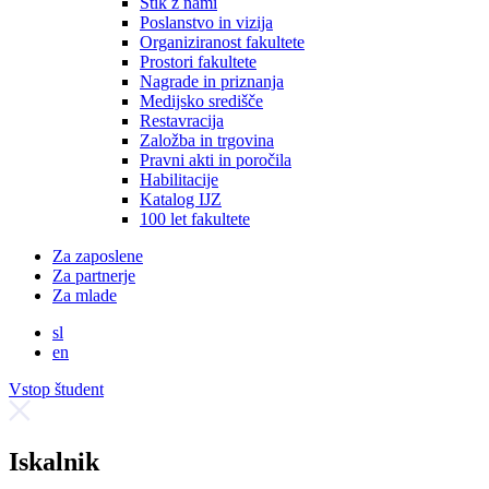
Stik z nami
Poslanstvo in vizija
Organiziranost fakultete
Prostori fakultete
Nagrade in priznanja
Medijsko središče
Restavracija
Založba in trgovina
Pravni akti in poročila
Habilitacije
Katalog IJZ
100 let fakultete
Za zaposlene
Za partnerje
Za mlade
sl
en
Vstop študent
Iskalnik