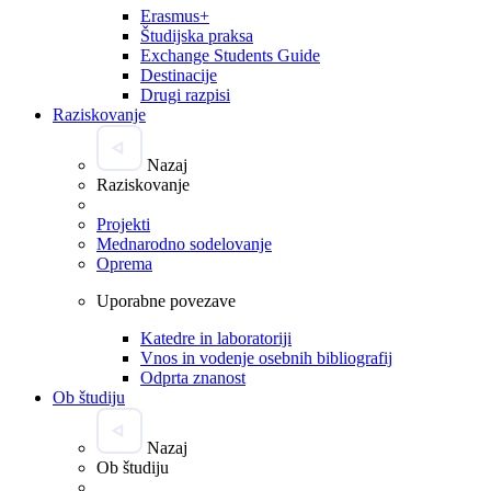
Erasmus+
Študijska praksa
Exchange Students Guide
Destinacije
Drugi razpisi
Raziskovanje
Nazaj
Raziskovanje
Projekti
Mednarodno sodelovanje
Oprema
Uporabne povezave
Katedre in laboratoriji
Vnos in vodenje osebnih bibliografij
Odprta znanost
Ob študiju
Nazaj
Ob študiju