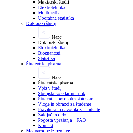
Magistrski študij
Elektrotehnika
Multimedija
Uporabna statistika
Doktorski študij
Nazaj
Doktorski študij
Elektrotehnika
Bioznanosti
Statistika
Študentska pisarna
Nazaj
Študentska pisarna
Vpis v študij
Študijski koledar in urnik
Študenti s posebnim statusom
Vloge in obrazci za študente
Pravilniki in navodila za študente
Zaključno delo
Pogosta vprašanja – FAQ
Kontakt
Mednarodne izmenjave