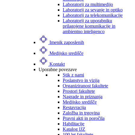
Laboratorij za multimedijo
Laboratorij za sevanje in optiko
Laboratorij za telekomunikacije
Laboratorij za uporabniku
prilagojene komunikacije in
ambientno inteligenco
Imenik zaposlenih
Medijsko središče
Kontakt
Uporabne povezave
Stik z nami
Poslanstvo in vizija
Organiziranost fakultete
Prostori fakultete
Nagrade in priznanja
Medijsko središče
Restavracija
Založba in trgovina
Pravni akti in poročila
Habilitacije
Katalog IJZ
100 let fakultete