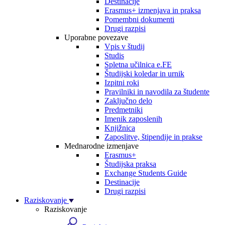
Destinacije
Erasmus+ izmenjava in praksa
Pomembni dokumenti
Drugi razpisi
Uporabne povezave
Vpis v študij
Studis
Spletna učilnica e.FE
Študijski koledar in urnik
Izpitni roki
Pravilniki in navodila za študente
Zaključno delo
Predmetniki
Imenik zaposlenih
Knjižnica
Zaposlitve, štipendije in prakse
Mednarodne izmenjave
Erasmus+
Študijska praksa
Exchange Students Guide
Destinacije
Drugi razpisi
Raziskovanje
Raziskovanje