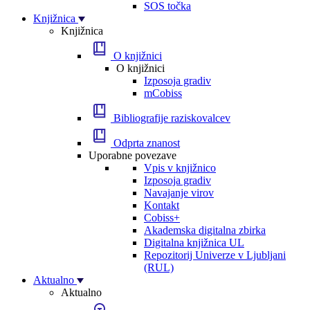
SOS točka
Knjižnica
Knjižnica
O knjižnici
O knjižnici
Izposoja gradiv
mCobiss
Bibliografije raziskovalcev
Odprta znanost
Uporabne povezave
Vpis v knjižnico
Izposoja gradiv
Navajanje virov
Kontakt
Cobiss+
Akademska digitalna zbirka
Digitalna knjižnica UL
Repozitorij Univerze v Ljubljani
(RUL)
Aktualno
Aktualno