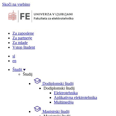
Skoči na vsebino
Za zaposlene
Za partnerje
Za mlade
Vstop študent
sl
en
Študij
Študij
Dodiplomski študij
Dodiplomski študij
Elektrotehnika
Aplikativna elektrotehnika
Multimedija
Magistrski študij