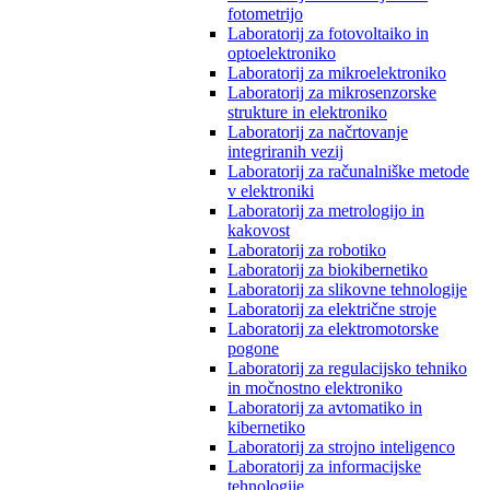
fotometrijo
Laboratorij za fotovoltaiko in
optoelektroniko
Laboratorij za mikroelektroniko
Laboratorij za mikrosenzorske
strukture in elektroniko
Laboratorij za načrtovanje
integriranih vezij
Laboratorij za računalniške metode
v elektroniki
Laboratorij za metrologijo in
kakovost
Laboratorij za robotiko
Laboratorij za biokibernetiko
Laboratorij za slikovne tehnologije
Laboratorij za električne stroje
Laboratorij za elektromotorske
pogone
Laboratorij za regulacijsko tehniko
in močnostno elektroniko
Laboratorij za avtomatiko in
kibernetiko
Laboratorij za strojno inteligenco
Laboratorij za informacijske
tehnologije