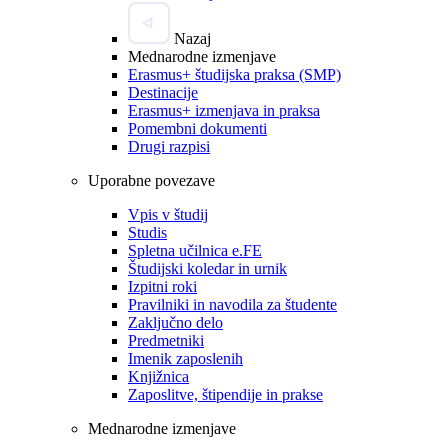
Nazaj
Mednarodne izmenjave
Erasmus+ študijska praksa (SMP)
Destinacije
Erasmus+ izmenjava in praksa
Pomembni dokumenti
Drugi razpisi
Uporabne povezave
Vpis v študij
Studis
Spletna učilnica e.FE
Študijski koledar in urnik
Izpitni roki
Pravilniki in navodila za študente
Zaključno delo
Predmetniki
Imenik zaposlenih
Knjižnica
Zaposlitve, štipendije in prakse
Mednarodne izmenjave