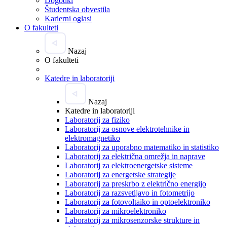
Dogodki
Študentska obvestila
Karierni oglasi
O fakulteti
Nazaj
O fakulteti
Katedre in laboratoriji
Nazaj
Katedre in laboratoriji
Laboratorij za fiziko
Laboratorij za osnove elektrotehnike in
elektromagnetiko
Laboratorij za uporabno matematiko in statistiko
Laboratorij za električna omrežja in naprave
Laboratorij za elektroenergetske sisteme
Laboratorij za energetske strategije
Laboratorij za preskrbo z električno energijo
Laboratorij za razsvetljavo in fotometrijo
Laboratorij za fotovoltaiko in optoelektroniko
Laboratorij za mikroelektroniko
Laboratorij za mikrosenzorske strukture in