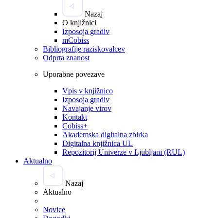
Nazaj
O knjižnici
Izposoja gradiv
mCobiss
Bibliografije raziskovalcev
Odprta znanost
Uporabne povezave
Vpis v knjižnico
Izposoja gradiv
Navajanje virov
Kontakt
Cobiss+
Akademska digitalna zbirka
Digitalna knjižnica UL
Repozitorij Univerze v Ljubljani (RUL)
Aktualno
Nazaj
Aktualno
Novice