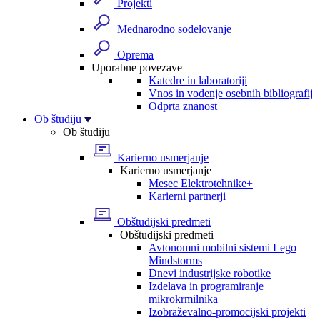
Projekti
Mednarodno sodelovanje
Oprema
Uporabne povezave
Katedre in laboratoriji
Vnos in vodenje osebnih bibliografij
Odprta znanost
Ob študiju
Ob študiju
Karierno usmerjanje
Karierno usmerjanje
Mesec Elektrotehnike+
Karierni partnerji
Obštudijski predmeti
Obštudijski predmeti
Avtonomni mobilni sistemi Lego
Mindstorms
Dnevi industrijske robotike
Izdelava in programiranje
mikrokrmilnika
Izobraževalno-promocijski projekti