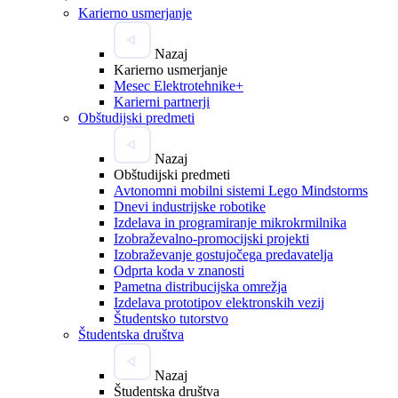
Karierno usmerjanje
Nazaj
Karierno usmerjanje
Mesec Elektrotehnike+
Karierni partnerji
Obštudijski predmeti
Nazaj
Obštudijski predmeti
Avtonomni mobilni sistemi Lego Mindstorms
Dnevi industrijske robotike
Izdelava in programiranje mikrokrmilnika
Izobraževalno-promocijski projekti
Izobraževanje gostujočega predavatelja
Odprta koda v znanosti
Pametna distribucijska omrežja
Izdelava prototipov elektronskih vezij
Študentsko tutorstvo
Študentska društva
Nazaj
Študentska društva