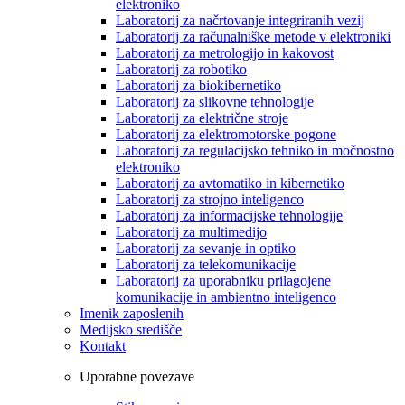
elektroniko
Laboratorij za načrtovanje integriranih vezij
Laboratorij za računalniške metode v elektroniki
Laboratorij za metrologijo in kakovost
Laboratorij za robotiko
Laboratorij za biokibernetiko
Laboratorij za slikovne tehnologije
Laboratorij za električne stroje
Laboratorij za elektromotorske pogone
Laboratorij za regulacijsko tehniko in močnostno
elektroniko
Laboratorij za avtomatiko in kibernetiko
Laboratorij za strojno inteligenco
Laboratorij za informacijske tehnologije
Laboratorij za multimedijo
Laboratorij za sevanje in optiko
Laboratorij za telekomunikacije
Laboratorij za uporabniku prilagojene
komunikacije in ambientno inteligenco
Imenik zaposlenih
Medijsko središče
Kontakt
Uporabne povezave