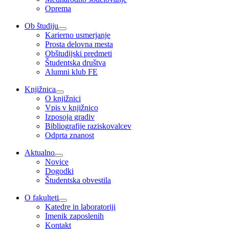
Oprema
Ob študiju
Karierno usmerjanje
Prosta delovna mesta
Obštudijski predmeti
Študentska društva
Alumni klub FE
Knjižnica
O knjižnici
Vpis v knjižnico
Izposoja gradiv
Bibliografije raziskovalcev
Odprta znanost
Aktualno
Novice
Dogodki
Študentska obvestila
O fakulteti
Katedre in laboratoriji
Imenik zaposlenih
Kontakt