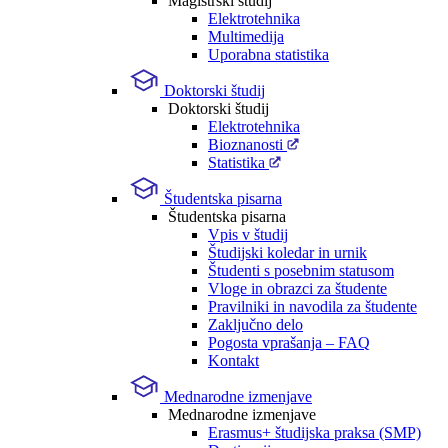
Magistrski študij
Elektrotehnika
Multimedija
Uporabna statistika
Doktorski študij
Doktorski študij
Elektrotehnika
Bioznanosti
Statistika
Študentska pisarna
Študentska pisarna
Vpis v študij
Študijski koledar in urnik
Študenti s posebnim statusom
Vloge in obrazci za študente
Pravilniki in navodila za študente
Zaključno delo
Pogosta vprašanja – FAQ
Kontakt
Mednarodne izmenjave
Mednarodne izmenjave
Erasmus+ študijska praksa (SMP)