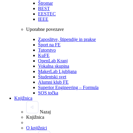
Štromar
BEST
EESTEC
IEEE
Uporabne povezave
Zaposlitve, štipendije in prakse
Šport na FE
Tutorstvo
KuFE
OpenLab Kranj
Vokalna skupina
MakerLab Ljubljana
Študentski svet
Alumni klub FE
Superior Engineering – Formula
SOS točka
Knjižnica
Nazaj
Knjižnica
O knjižnici