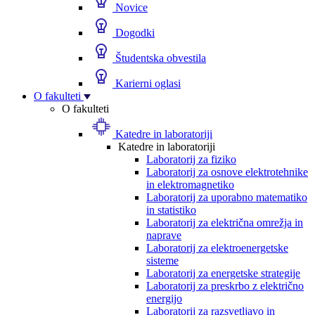
Novice
Dogodki
Študentska obvestila
Karierni oglasi
O fakulteti
O fakulteti
Katedre in laboratoriji
Katedre in laboratoriji
Laboratorij za fiziko
Laboratorij za osnove elektrotehnike
in elektromagnetiko
Laboratorij za uporabno matematiko
in statistiko
Laboratorij za električna omrežja in
naprave
Laboratorij za elektroenergetske
sisteme
Laboratorij za energetske strategije
Laboratorij za preskrbo z električno
energijo
Laboratorij za razsvetljavo in