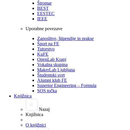
Štromar
BEST
EESTEC
IEEE
Uporabne povezave
Zaposlitve, štipendije in prakse
Šport na FE
Tutorstvo
KuFE
OpenLab Kranj
Vokalna skupina
MakerLab Ljubljana
Študentski svet
Alumni klub FE
Superior Engineering – Formula
SOS točka
Knjižnica
Nazaj
Knjižnica
O knjižnici