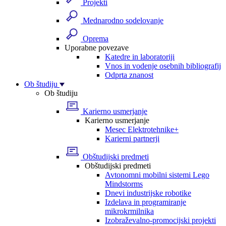
Projekti
Mednarodno sodelovanje
Oprema
Uporabne povezave
Katedre in laboratoriji
Vnos in vodenje osebnih bibliografij
Odprta znanost
Ob študiju
Ob študiju
Karierno usmerjanje
Karierno usmerjanje
Mesec Elektrotehnike+
Karierni partnerji
Obštudijski predmeti
Obštudijski predmeti
Avtonomni mobilni sistemi Lego
Mindstorms
Dnevi industrijske robotike
Izdelava in programiranje
mikrokrmilnika
Izobraževalno-promocijski projekti