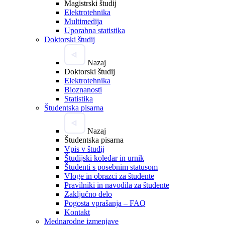
Magistrski študij
Elektrotehnika
Multimedija
Uporabna statistika
Doktorski študij
Nazaj
Doktorski študij
Elektrotehnika
Bioznanosti
Statistika
Študentska pisarna
Nazaj
Študentska pisarna
Vpis v študij
Študijski koledar in urnik
Študenti s posebnim statusom
Vloge in obrazci za študente
Pravilniki in navodila za študente
Zaključno delo
Pogosta vprašanja – FAQ
Kontakt
Mednarodne izmenjave