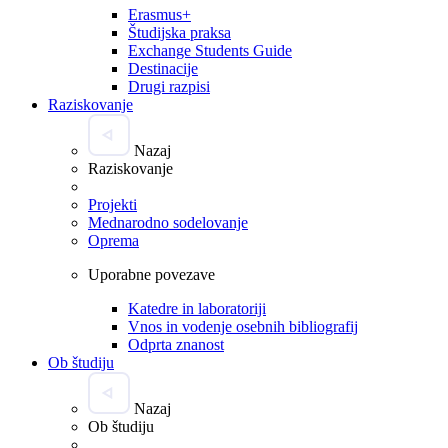
Erasmus+
Študijska praksa
Exchange Students Guide
Destinacije
Drugi razpisi
Raziskovanje
Nazaj
Raziskovanje
Projekti
Mednarodno sodelovanje
Oprema
Uporabne povezave
Katedre in laboratoriji
Vnos in vodenje osebnih bibliografij
Odprta znanost
Ob študiju
Nazaj
Ob študiju