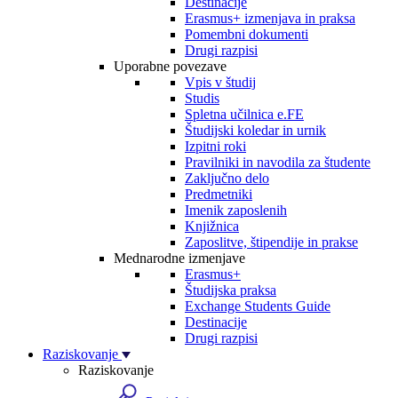
Destinacije
Erasmus+ izmenjava in praksa
Pomembni dokumenti
Drugi razpisi
Uporabne povezave
Vpis v študij
Studis
Spletna učilnica e.FE
Študijski koledar in urnik
Izpitni roki
Pravilniki in navodila za študente
Zaključno delo
Predmetniki
Imenik zaposlenih
Knjižnica
Zaposlitve, štipendije in prakse
Mednarodne izmenjave
Erasmus+
Študijska praksa
Exchange Students Guide
Destinacije
Drugi razpisi
Raziskovanje
Raziskovanje