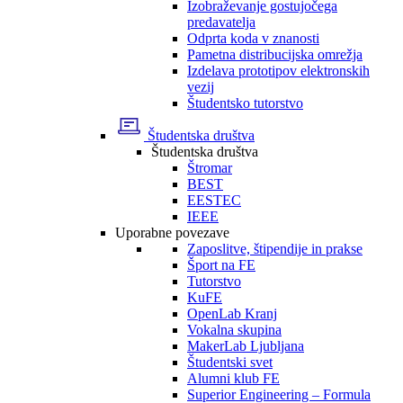
Izobraževanje gostujočega
predavatelja
Odprta koda v znanosti
Pametna distribucijska omrežja
Izdelava prototipov elektronskih
vezij
Študentsko tutorstvo
Študentska društva
Študentska društva
Štromar
BEST
EESTEC
IEEE
Uporabne povezave
Zaposlitve, štipendije in prakse
Šport na FE
Tutorstvo
KuFE
OpenLab Kranj
Vokalna skupina
MakerLab Ljubljana
Študentski svet
Alumni klub FE
Superior Engineering – Formula