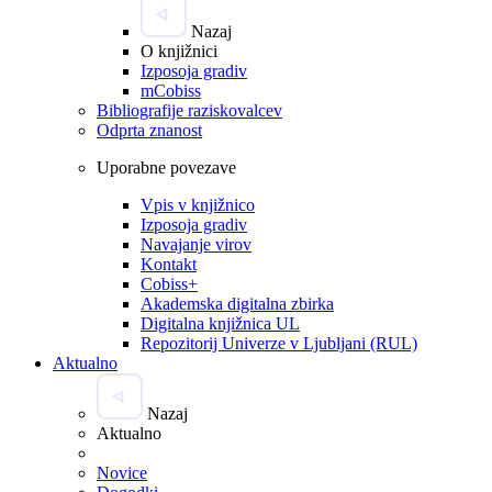
Nazaj
O knjižnici
Izposoja gradiv
mCobiss
Bibliografije raziskovalcev
Odprta znanost
Uporabne povezave
Vpis v knjižnico
Izposoja gradiv
Navajanje virov
Kontakt
Cobiss+
Akademska digitalna zbirka
Digitalna knjižnica UL
Repozitorij Univerze v Ljubljani (RUL)
Aktualno
Nazaj
Aktualno
Novice