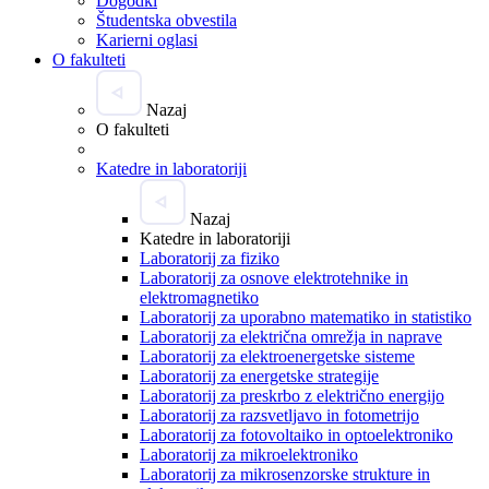
Dogodki
Študentska obvestila
Karierni oglasi
O fakulteti
Nazaj
O fakulteti
Katedre in laboratoriji
Nazaj
Katedre in laboratoriji
Laboratorij za fiziko
Laboratorij za osnove elektrotehnike in
elektromagnetiko
Laboratorij za uporabno matematiko in statistiko
Laboratorij za električna omrežja in naprave
Laboratorij za elektroenergetske sisteme
Laboratorij za energetske strategije
Laboratorij za preskrbo z električno energijo
Laboratorij za razsvetljavo in fotometrijo
Laboratorij za fotovoltaiko in optoelektroniko
Laboratorij za mikroelektroniko
Laboratorij za mikrosenzorske strukture in