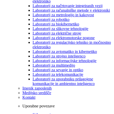
elektroniko
Laboratorij za načrtovanje integriranih vezij
Laboratorij za računalniške metode v elektroniki
Laboratorij za metrologijo in kakovost
Laboratorij za robotiko
Laboratorij za biokibernetiko
Laboratorij za slikovne tehnologije
Laboratorij za električne stroje
Laboratorij za elektromotorske pogone
Laboratorij za regulacijsko tehniko in močnostno
elektroniko
Laboratorij za avtomatiko in kibernetiko
Laboratorij za strojno inteligenco
Laboratorij za informacijske tehnologije
Laboratorij za multimedijo
Laboratorij za sevanje in optiko
Laboratorij za telekomunikacije
Laboratorij za uporabniku prilagojene
komunikacije in ambientno inteligenco
Imenik zaposlenih
Medijsko središče
Kontakt
Uporabne povezave