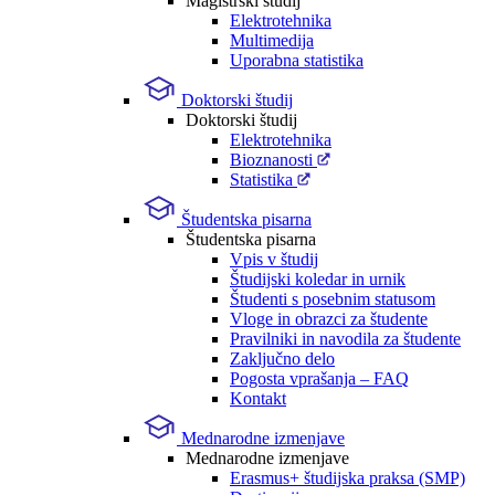
Magistrski študij
Elektrotehnika
Multimedija
Uporabna statistika
Doktorski študij
Doktorski študij
Elektrotehnika
Bioznanosti
Statistika
Študentska pisarna
Študentska pisarna
Vpis v študij
Študijski koledar in urnik
Študenti s posebnim statusom
Vloge in obrazci za študente
Pravilniki in navodila za študente
Zaključno delo
Pogosta vprašanja – FAQ
Kontakt
Mednarodne izmenjave
Mednarodne izmenjave
Erasmus+ študijska praksa (SMP)