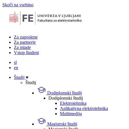
Skoči na vsebino
Za zaposlene
Za partnerje
Za mlade
Vstop študent
sl
en
Študij
Študij
Dodiplomski študij
Dodiplomski študij
Elektrotehnika
Aplikativna elektrotehnika
Multimedija
Magistrski študij