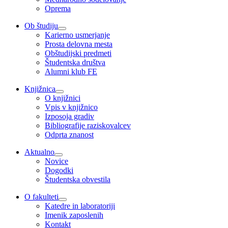
Oprema
Ob študiju
Karierno usmerjanje
Prosta delovna mesta
Obštudijski predmeti
Študentska društva
Alumni klub FE
Knjižnica
O knjižnici
Vpis v knjižnico
Izposoja gradiv
Bibliografije raziskovalcev
Odprta znanost
Aktualno
Novice
Dogodki
Študentska obvestila
O fakulteti
Katedre in laboratoriji
Imenik zaposlenih
Kontakt