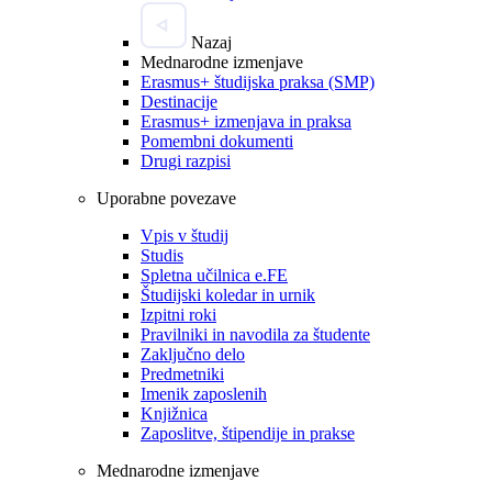
Nazaj
Mednarodne izmenjave
Erasmus+ študijska praksa (SMP)
Destinacije
Erasmus+ izmenjava in praksa
Pomembni dokumenti
Drugi razpisi
Uporabne povezave
Vpis v študij
Studis
Spletna učilnica e.FE
Študijski koledar in urnik
Izpitni roki
Pravilniki in navodila za študente
Zaključno delo
Predmetniki
Imenik zaposlenih
Knjižnica
Zaposlitve, štipendije in prakse
Mednarodne izmenjave