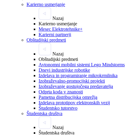
Karierno usmerjanje
Nazaj
Karierno usmerjanje
Mesec Elektrotehnike+
Karierni partnerji
Obštudijski predmeti
Nazaj
Obštudijski predmeti
Avtonomni mobilni sistemi Lego Mindstorms
Dnevi industrijske robotike
Izdelava in programiranje mikrokrmilnika
Izobraževalno-promocijski projekti
Izobraževanje gostujočega predavatelja
Odprta koda v znanosti
Pametna distribucijska omrežja
Izdelava prototipov elektronskih vezij
Študentsko tutorstvo
Študentska društva
Nazaj
Študentska društva