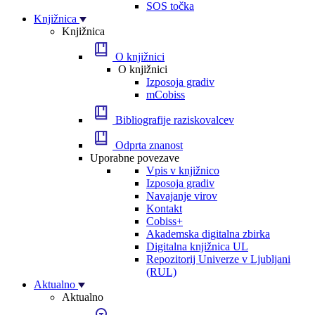
SOS točka
Knjižnica
Knjižnica
O knjižnici
O knjižnici
Izposoja gradiv
mCobiss
Bibliografije raziskovalcev
Odprta znanost
Uporabne povezave
Vpis v knjižnico
Izposoja gradiv
Navajanje virov
Kontakt
Cobiss+
Akademska digitalna zbirka
Digitalna knjižnica UL
Repozitorij Univerze v Ljubljani
(RUL)
Aktualno
Aktualno