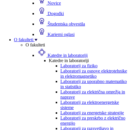
Novice
Dogodki
Študentska obvestila
Karierni oglasi
O fakulteti
O fakulteti
Katedre in laboratoriji
Katedre in laboratoriji
Laboratorij za fiziko
Laboratorij za osnove elektrotehnike
in elektromagnetiko
Laboratorij za uporabno matematiko
in statistiko
Laboratorij za električna omrežja in
naprave
Laboratorij za elektroenergetske
sisteme
Laboratorij za energetske strategije
Laboratorij za preskrbo z električno
energijo
Laboratorij za razsvetljavo in