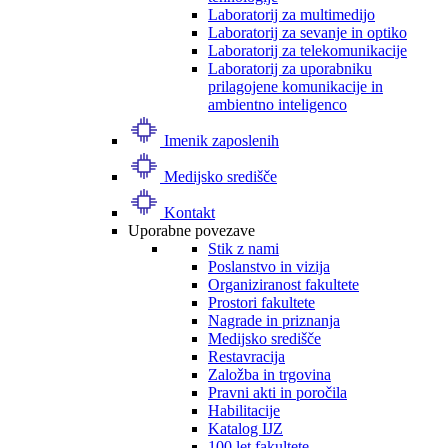
Laboratorij za multimedijo
Laboratorij za sevanje in optiko
Laboratorij za telekomunikacije
Laboratorij za uporabniku
prilagojene komunikacije in
ambientno inteligenco
Imenik zaposlenih
Medijsko središče
Kontakt
Uporabne povezave
Stik z nami
Poslanstvo in vizija
Organiziranost fakultete
Prostori fakultete
Nagrade in priznanja
Medijsko središče
Restavracija
Založba in trgovina
Pravni akti in poročila
Habilitacije
Katalog IJZ
100 let fakultete