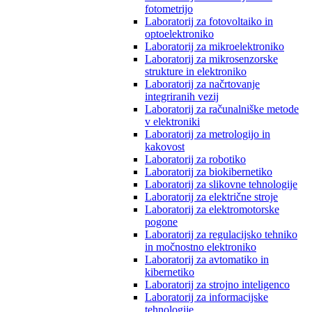
fotometrijo
Laboratorij za fotovoltaiko in
optoelektroniko
Laboratorij za mikroelektroniko
Laboratorij za mikrosenzorske
strukture in elektroniko
Laboratorij za načrtovanje
integriranih vezij
Laboratorij za računalniške metode
v elektroniki
Laboratorij za metrologijo in
kakovost
Laboratorij za robotiko
Laboratorij za biokibernetiko
Laboratorij za slikovne tehnologije
Laboratorij za električne stroje
Laboratorij za elektromotorske
pogone
Laboratorij za regulacijsko tehniko
in močnostno elektroniko
Laboratorij za avtomatiko in
kibernetiko
Laboratorij za strojno inteligenco
Laboratorij za informacijske
tehnologije