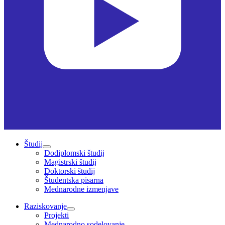
Študij
Dodiplomski študij
Magistrski študij
Doktorski študij
Študentska pisarna
Mednarodne izmenjave
Raziskovanje
Projekti
Mednarodno sodelovanje