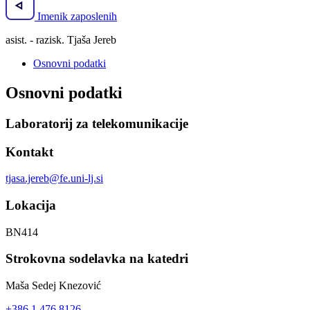
Imenik zaposlenih
asist. - razisk. Tjaša Jereb
Osnovni podatki
Osnovni podatki
Laboratorij za telekomunikacije
Kontakt
tjasa.jereb@fe.uni-lj.si
Lokacija
BN414
Strokovna sodelavka na katedri
Maša Sedej Knezović
+386 1 476 8126