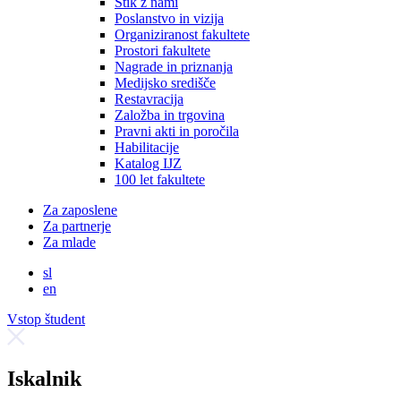
Stik z nami
Poslanstvo in vizija
Organiziranost fakultete
Prostori fakultete
Nagrade in priznanja
Medijsko središče
Restavracija
Založba in trgovina
Pravni akti in poročila
Habilitacije
Katalog IJZ
100 let fakultete
Za zaposlene
Za partnerje
Za mlade
sl
en
Vstop študent
Iskalnik