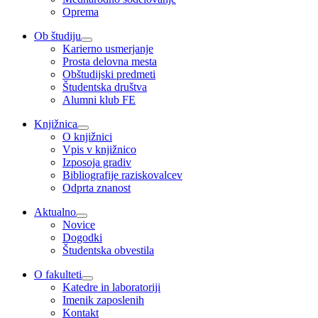
Oprema
Ob študiju
Karierno usmerjanje
Prosta delovna mesta
Obštudijski predmeti
Študentska društva
Alumni klub FE
Knjižnica
O knjižnici
Vpis v knjižnico
Izposoja gradiv
Bibliografije raziskovalcev
Odprta znanost
Aktualno
Novice
Dogodki
Študentska obvestila
O fakulteti
Katedre in laboratoriji
Imenik zaposlenih
Kontakt