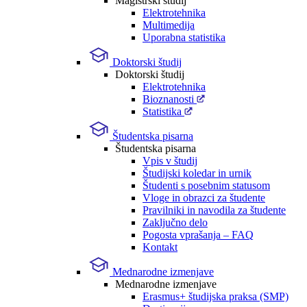
Magistrski študij
Elektrotehnika
Multimedija
Uporabna statistika
Doktorski študij
Doktorski študij
Elektrotehnika
Bioznanosti
Statistika
Študentska pisarna
Študentska pisarna
Vpis v študij
Študijski koledar in urnik
Študenti s posebnim statusom
Vloge in obrazci za študente
Pravilniki in navodila za študente
Zaključno delo
Pogosta vprašanja – FAQ
Kontakt
Mednarodne izmenjave
Mednarodne izmenjave
Erasmus+ študijska praksa (SMP)