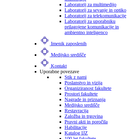
Laboratorij za multimedijo
Laboratorij za sevanje in optiko
Laboratorij za telekomunikacije
Laboratorij za uporabniku
prilagojene komunikacije in
ambientno inteligenco
Imenik zaposlenih
Medijsko središče
Kontakt
Uporabne povezave
Stik z nami
Poslanstvo in vizija
Organiziranost fakultete
Prostori fakultete
Nagrade in priznanja
Medijsko središče
Restavracija
Založba in trgovina
Pravni akti in poročila
Habilitacije
Katalog IJZ
100 let fakultete