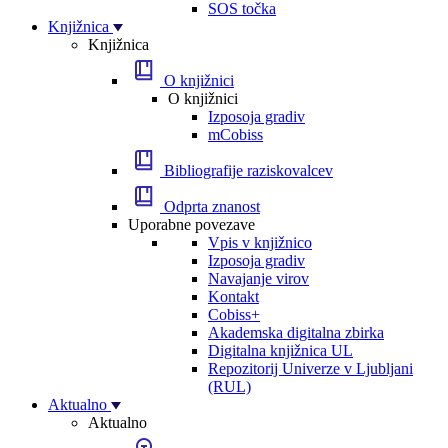
SOS točka
Knjižnica
Knjižnica
O knjižnici
O knjižnici
Izposoja gradiv
mCobiss
Bibliografije raziskovalcev
Odprta znanost
Uporabne povezave
Vpis v knjižnico
Izposoja gradiv
Navajanje virov
Kontakt
Cobiss+
Akademska digitalna zbirka
Digitalna knjižnica UL
Repozitorij Univerze v Ljubljani
(RUL)
Aktualno
Aktualno