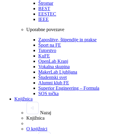
Štromar
BEST
EESTEC
IEEE
Uporabne povezave
Zaposlitve, štipendije in prakse
Šport na FE
Tutorstvo
KuFE
OpenLab Kranj
Vokalna skupina
MakerLab Ljubljana
Študentski svet
Alumni klub FE
Superior Engineering – Formula
SOS točka
Knjižnica
Nazaj
Knjižnica
O knjižnici