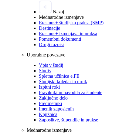
Nazaj
Mednarodne izmenjave
Erasmus+ študijska praksa (SMP)
Destinacije
Erasmus+ izmenjava in praksa
Pomembni dokumenti
Drugi razpisi
Uporabne povezave
Vpis v študij
Studis
Spletna učilnica e.FE
Študijski koledar in urnik
Izpitni roki
Pravilniki in navodila za študente
Zaključno delo
Predmetniki
Imenik zaposlenih
Knjižnica
Zaposlitve, štipendije in prakse
Mednarodne izmenjave