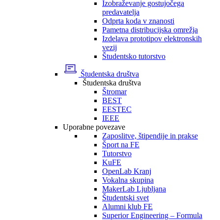
Izobraževanje gostujočega
predavatelja
Odprta koda v znanosti
Pametna distribucijska omrežja
Izdelava prototipov elektronskih
vezij
Študentsko tutorstvo
Študentska društva
Študentska društva
Štromar
BEST
EESTEC
IEEE
Uporabne povezave
Zaposlitve, štipendije in prakse
Šport na FE
Tutorstvo
KuFE
OpenLab Kranj
Vokalna skupina
MakerLab Ljubljana
Študentski svet
Alumni klub FE
Superior Engineering – Formula