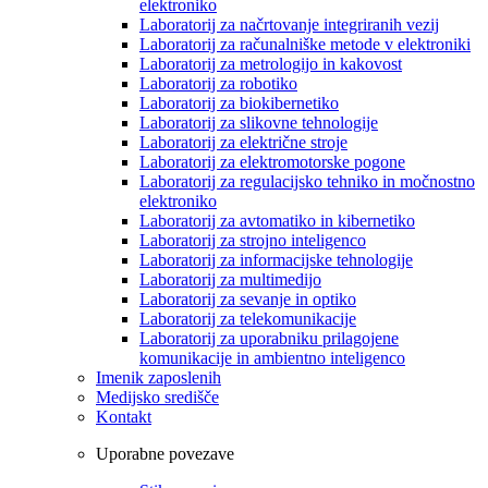
elektroniko
Laboratorij za načrtovanje integriranih vezij
Laboratorij za računalniške metode v elektroniki
Laboratorij za metrologijo in kakovost
Laboratorij za robotiko
Laboratorij za biokibernetiko
Laboratorij za slikovne tehnologije
Laboratorij za električne stroje
Laboratorij za elektromotorske pogone
Laboratorij za regulacijsko tehniko in močnostno
elektroniko
Laboratorij za avtomatiko in kibernetiko
Laboratorij za strojno inteligenco
Laboratorij za informacijske tehnologije
Laboratorij za multimedijo
Laboratorij za sevanje in optiko
Laboratorij za telekomunikacije
Laboratorij za uporabniku prilagojene
komunikacije in ambientno inteligenco
Imenik zaposlenih
Medijsko središče
Kontakt
Uporabne povezave