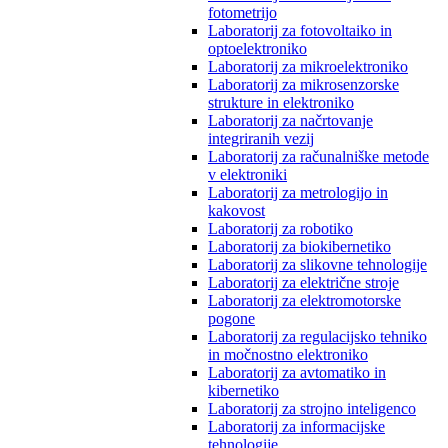
fotometrijo
Laboratorij za fotovoltaiko in
optoelektroniko
Laboratorij za mikroelektroniko
Laboratorij za mikrosenzorske
strukture in elektroniko
Laboratorij za načrtovanje
integriranih vezij
Laboratorij za računalniške metode
v elektroniki
Laboratorij za metrologijo in
kakovost
Laboratorij za robotiko
Laboratorij za biokibernetiko
Laboratorij za slikovne tehnologije
Laboratorij za električne stroje
Laboratorij za elektromotorske
pogone
Laboratorij za regulacijsko tehniko
in močnostno elektroniko
Laboratorij za avtomatiko in
kibernetiko
Laboratorij za strojno inteligenco
Laboratorij za informacijske
tehnologije