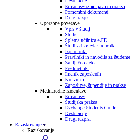
Destinacije
Erasmus+ izmenjava in praksa
Pomembni dokumenti
Drugi razpisi
Uporabne povezave
Vpis v študij
Studis
Spletna učilnica e.FE
Študijski koledar in urnik
Izpitni roki
Pravilniki in navodila za študente
Zaključno delo
Predmetniki
Imenik zaposlenih
Knjižnica
Zaposlitve, štipendije in prakse
Mednarodne izmenjave
Erasmus+
Študijska praksa
Exchange Students Guide
Destinacije
Drugi razpisi
Raziskovanje
Raziskovanje