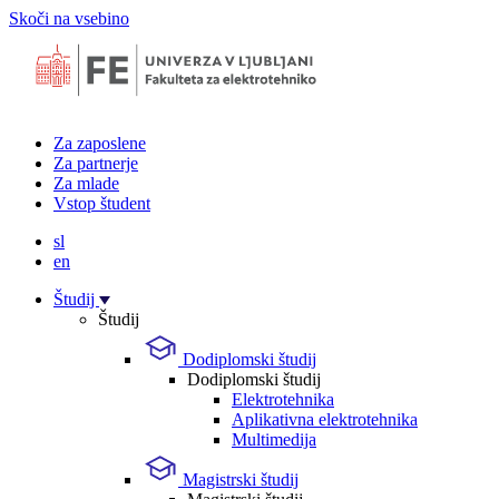
Skoči na vsebino
Za zaposlene
Za partnerje
Za mlade
Vstop študent
sl
en
Študij
Študij
Dodiplomski študij
Dodiplomski študij
Elektrotehnika
Aplikativna elektrotehnika
Multimedija
Magistrski študij