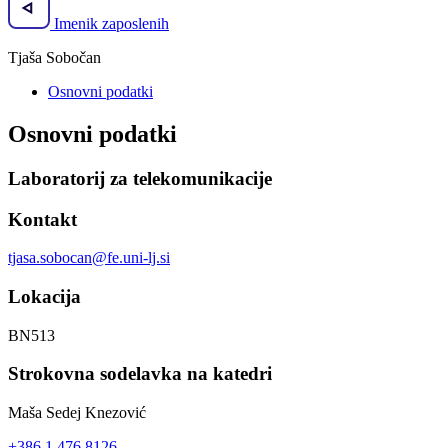
Imenik zaposlenih
Tjaša Sobočan
Osnovni podatki
Osnovni podatki
Laboratorij za telekomunikacije
Kontakt
tjasa.sobocan@fe.uni-lj.si
Lokacija
BN513
Strokovna sodelavka na katedri
Maša Sedej Knezović
+386 1 476 8126