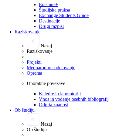
Erasmus+
Študijska praksa
Exchange Students Guide
Destinacije
Drugi razpisi
Raziskovanje
Nazaj
Raziskovanje
Projekti
Mednarodno sodelovanje
Oprema
Uporabne povezave
Katedre in laboratoriji
Vnos in vodenje osebnih bibliografij
Odprta znanost
Ob študiju
Nazaj
Ob študiju