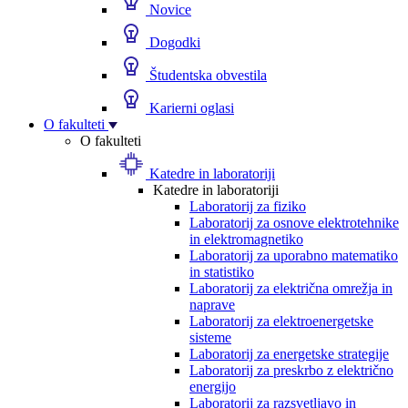
Novice
Dogodki
Študentska obvestila
Karierni oglasi
O fakulteti
O fakulteti
Katedre in laboratoriji
Katedre in laboratoriji
Laboratorij za fiziko
Laboratorij za osnove elektrotehnike
in elektromagnetiko
Laboratorij za uporabno matematiko
in statistiko
Laboratorij za električna omrežja in
naprave
Laboratorij za elektroenergetske
sisteme
Laboratorij za energetske strategije
Laboratorij za preskrbo z električno
energijo
Laboratorij za razsvetljavo in