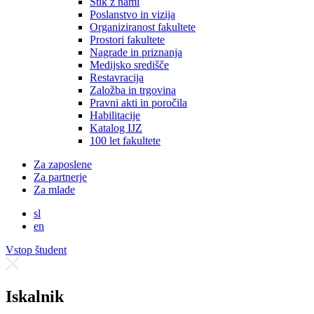
Stik z nami
Poslanstvo in vizija
Organiziranost fakultete
Prostori fakultete
Nagrade in priznanja
Medijsko središče
Restavracija
Založba in trgovina
Pravni akti in poročila
Habilitacije
Katalog IJZ
100 let fakultete
Za zaposlene
Za partnerje
Za mlade
sl
en
Vstop študent
Iskalnik