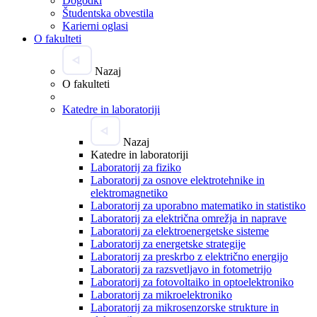
Dogodki
Študentska obvestila
Karierni oglasi
O fakulteti
Nazaj
O fakulteti
Katedre in laboratoriji
Nazaj
Katedre in laboratoriji
Laboratorij za fiziko
Laboratorij za osnove elektrotehnike in
elektromagnetiko
Laboratorij za uporabno matematiko in statistiko
Laboratorij za električna omrežja in naprave
Laboratorij za elektroenergetske sisteme
Laboratorij za energetske strategije
Laboratorij za preskrbo z električno energijo
Laboratorij za razsvetljavo in fotometrijo
Laboratorij za fotovoltaiko in optoelektroniko
Laboratorij za mikroelektroniko
Laboratorij za mikrosenzorske strukture in