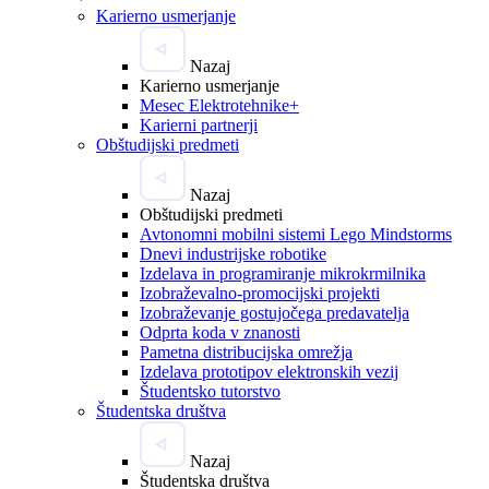
Karierno usmerjanje
Nazaj
Karierno usmerjanje
Mesec Elektrotehnike+
Karierni partnerji
Obštudijski predmeti
Nazaj
Obštudijski predmeti
Avtonomni mobilni sistemi Lego Mindstorms
Dnevi industrijske robotike
Izdelava in programiranje mikrokrmilnika
Izobraževalno-promocijski projekti
Izobraževanje gostujočega predavatelja
Odprta koda v znanosti
Pametna distribucijska omrežja
Izdelava prototipov elektronskih vezij
Študentsko tutorstvo
Študentska društva
Nazaj
Študentska društva