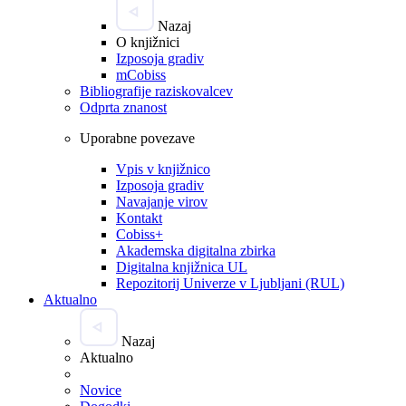
Nazaj
O knjižnici
Izposoja gradiv
mCobiss
Bibliografije raziskovalcev
Odprta znanost
Uporabne povezave
Vpis v knjižnico
Izposoja gradiv
Navajanje virov
Kontakt
Cobiss+
Akademska digitalna zbirka
Digitalna knjižnica UL
Repozitorij Univerze v Ljubljani (RUL)
Aktualno
Nazaj
Aktualno
Novice