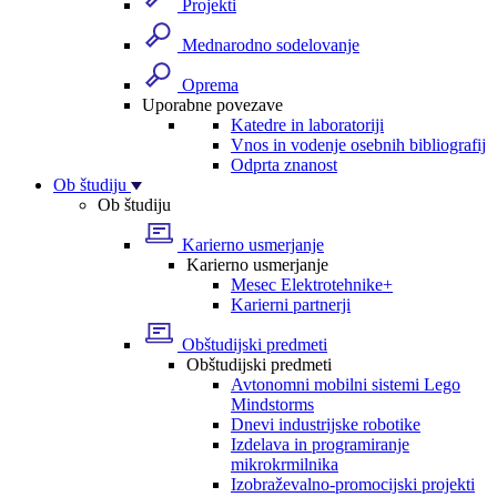
Projekti
Mednarodno sodelovanje
Oprema
Uporabne povezave
Katedre in laboratoriji
Vnos in vodenje osebnih bibliografij
Odprta znanost
Ob študiju
Ob študiju
Karierno usmerjanje
Karierno usmerjanje
Mesec Elektrotehnike+
Karierni partnerji
Obštudijski predmeti
Obštudijski predmeti
Avtonomni mobilni sistemi Lego
Mindstorms
Dnevi industrijske robotike
Izdelava in programiranje
mikrokrmilnika
Izobraževalno-promocijski projekti