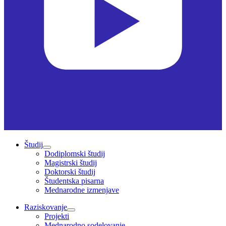
Študij
Dodiplomski študij
Magistrski študij
Doktorski študij
Študentska pisarna
Mednarodne izmenjave
Raziskovanje
Projekti
Mednarodno sodelovanje