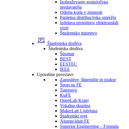
Izobraževanje gostujočega
predavatelja
Odprta koda v znanosti
Pametna distribucijska omrežja
Izdelava prototipov elektronskih
vezij
Študentsko tutorstvo
Študentska društva
Študentska društva
Štromar
BEST
EESTEC
IEEE
Uporabne povezave
Zaposlitve, štipendije in prakse
Šport na FE
Tutorstvo
KuFE
OpenLab Kranj
Vokalna skupina
MakerLab Ljubljana
Študentski svet
Alumni klub FE
Superior Engineering – Formula