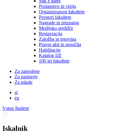
Stik z nami
Poslanstvo in vizija
Organiziranost fakultete
Prostori fakultete
Nagrade in priznanja
Medijsko središče
Restavracija
Založba in trgovina
Pravni akti in poročila
Habilitacije
Katalog IJZ
100 let fakultete
Za zaposlene
Za partnerje
Za mlade
sl
en
Vstop študent
Iskalnik