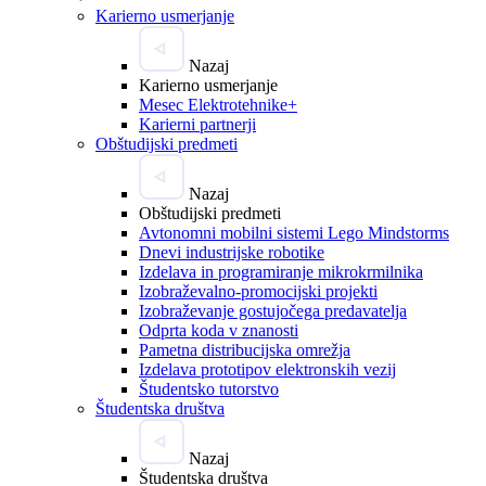
Karierno usmerjanje
Nazaj
Karierno usmerjanje
Mesec Elektrotehnike+
Karierni partnerji
Obštudijski predmeti
Nazaj
Obštudijski predmeti
Avtonomni mobilni sistemi Lego Mindstorms
Dnevi industrijske robotike
Izdelava in programiranje mikrokrmilnika
Izobraževalno-promocijski projekti
Izobraževanje gostujočega predavatelja
Odprta koda v znanosti
Pametna distribucijska omrežja
Izdelava prototipov elektronskih vezij
Študentsko tutorstvo
Študentska društva
Nazaj
Študentska društva