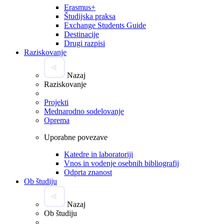
Erasmus+
Študijska praksa
Exchange Students Guide
Destinacije
Drugi razpisi
Raziskovanje
Nazaj
Raziskovanje
Projekti
Mednarodno sodelovanje
Oprema
Uporabne povezave
Katedre in laboratoriji
Vnos in vodenje osebnih bibliografij
Odprta znanost
Ob študiju
Nazaj
Ob študiju