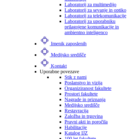
Laboratorij za multimedijo
Laboratorij za sevanje in optiko
Laboratorij za telekomunikacije
Laboratorij za uporabniku
prilagojene komunikacije in
ambientno inteligenco
Imenik zaposlenih
Medijsko središče
Kontakt
Uporabne povezave
Stik z nami
Poslanstvo in vizija
Organiziranost fakultete
Prostori fakultete
Nagrade in priznanja
Medijsko središče
Restavracija
Založba in trgovina
Pravni akti in poročila
Habilitacije
Katalog IJZ
100 let fakultete