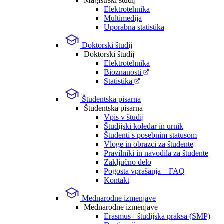
Magistrski študij
Elektrotehnika
Multimedija
Uporabna statistika
Doktorski študij
Doktorski študij
Elektrotehnika
Bioznanosti
Statistika
Študentska pisarna
Študentska pisarna
Vpis v študij
Študijski koledar in urnik
Študenti s posebnim statusom
Vloge in obrazci za študente
Pravilniki in navodila za študente
Zaključno delo
Pogosta vprašanja – FAQ
Kontakt
Mednarodne izmenjave
Mednarodne izmenjave
Erasmus+ študijska praksa (SMP)