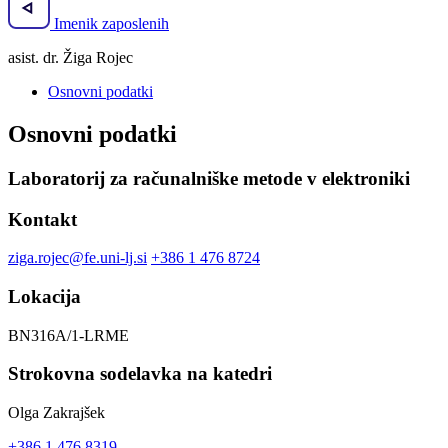
Imenik zaposlenih
asist. dr. Žiga Rojec
Osnovni podatki
Osnovni podatki
Laboratorij za računalniške metode v elektroniki
Kontakt
ziga.rojec@fe.uni-lj.si
+386 1 476 8724
Lokacija
BN316A/1-LRME
Strokovna sodelavka na katedri
Olga Zakrajšek
+386 1 476 8319