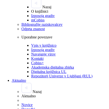
Nazaj
O knjižnici
Izposoja gradiv
mCobiss
Bibliografije raziskovalcev
Odprta znanost
Uporabne povezave
Vpis v knjižnico
Izposoja gradiv
Navajanje virov
Kontakt
Cobiss+
Akademska digitalna zbirka
Digitalna knjižnica UL
Repozitorij Univerze v Ljubljani (RUL)
Aktualno
Nazaj
Aktualno
Novice