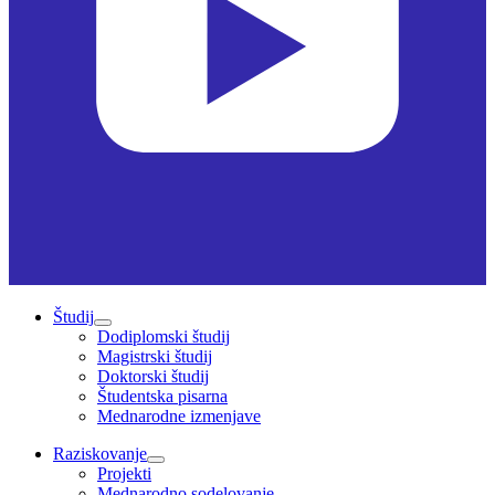
Študij
Dodiplomski študij
Magistrski študij
Doktorski študij
Študentska pisarna
Mednarodne izmenjave
Raziskovanje
Projekti
Mednarodno sodelovanje