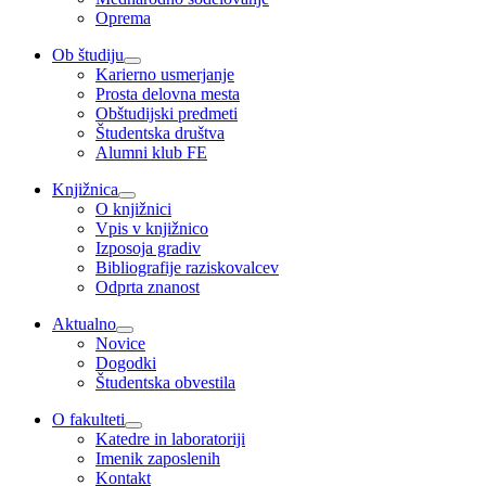
Oprema
Ob študiju
Karierno usmerjanje
Prosta delovna mesta
Obštudijski predmeti
Študentska društva
Alumni klub FE
Knjižnica
O knjižnici
Vpis v knjižnico
Izposoja gradiv
Bibliografije raziskovalcev
Odprta znanost
Aktualno
Novice
Dogodki
Študentska obvestila
O fakulteti
Katedre in laboratoriji
Imenik zaposlenih
Kontakt