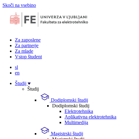
Skoči na vsebino
Za zaposlene
Za partnerje
Za mlade
Vstop študent
sl
en
Študij
Študij
Dodiplomski študij
Dodiplomski študij
Elektrotehnika
Aplikativna elektrotehnika
Multimedija
Magistrski študij