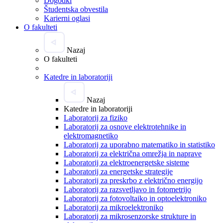
Dogodki
Študentska obvestila
Karierni oglasi
O fakulteti
Nazaj
O fakulteti
Katedre in laboratoriji
Nazaj
Katedre in laboratoriji
Laboratorij za fiziko
Laboratorij za osnove elektrotehnike in
elektromagnetiko
Laboratorij za uporabno matematiko in statistiko
Laboratorij za električna omrežja in naprave
Laboratorij za elektroenergetske sisteme
Laboratorij za energetske strategije
Laboratorij za preskrbo z električno energijo
Laboratorij za razsvetljavo in fotometrijo
Laboratorij za fotovoltaiko in optoelektroniko
Laboratorij za mikroelektroniko
Laboratorij za mikrosenzorske strukture in