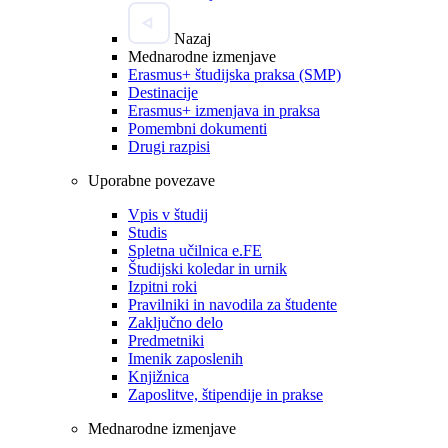
Nazaj
Mednarodne izmenjave
Erasmus+ študijska praksa (SMP)
Destinacije
Erasmus+ izmenjava in praksa
Pomembni dokumenti
Drugi razpisi
Uporabne povezave
Vpis v študij
Studis
Spletna učilnica e.FE
Študijski koledar in urnik
Izpitni roki
Pravilniki in navodila za študente
Zaključno delo
Predmetniki
Imenik zaposlenih
Knjižnica
Zaposlitve, štipendije in prakse
Mednarodne izmenjave