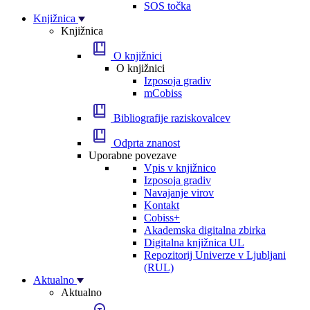
SOS točka
Knjižnica
Knjižnica
O knjižnici
O knjižnici
Izposoja gradiv
mCobiss
Bibliografije raziskovalcev
Odprta znanost
Uporabne povezave
Vpis v knjižnico
Izposoja gradiv
Navajanje virov
Kontakt
Cobiss+
Akademska digitalna zbirka
Digitalna knjižnica UL
Repozitorij Univerze v Ljubljani
(RUL)
Aktualno
Aktualno