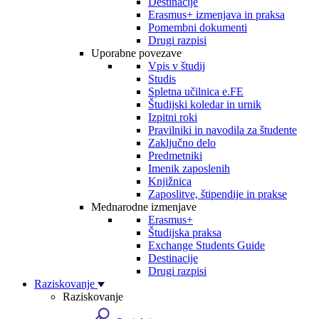
Destinacije
Erasmus+ izmenjava in praksa
Pomembni dokumenti
Drugi razpisi
Uporabne povezave
Vpis v študij
Studis
Spletna učilnica e.FE
Študijski koledar in urnik
Izpitni roki
Pravilniki in navodila za študente
Zaključno delo
Predmetniki
Imenik zaposlenih
Knjižnica
Zaposlitve, štipendije in prakse
Mednarodne izmenjave
Erasmus+
Študijska praksa
Exchange Students Guide
Destinacije
Drugi razpisi
Raziskovanje
Raziskovanje