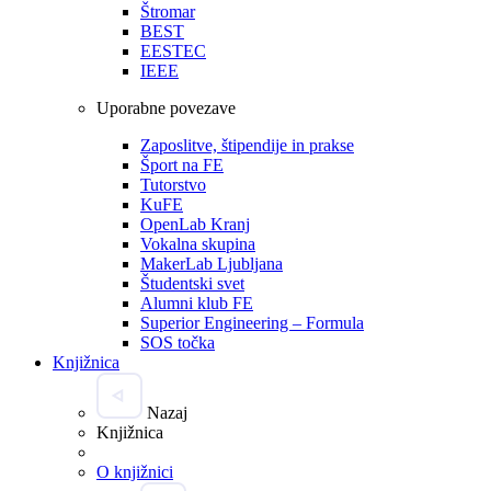
Štromar
BEST
EESTEC
IEEE
Uporabne povezave
Zaposlitve, štipendije in prakse
Šport na FE
Tutorstvo
KuFE
OpenLab Kranj
Vokalna skupina
MakerLab Ljubljana
Študentski svet
Alumni klub FE
Superior Engineering – Formula
SOS točka
Knjižnica
Nazaj
Knjižnica
O knjižnici