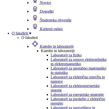
Novice
Dogodki
Študentska obvestila
Karierni oglasi
O fakulteti
O fakulteti
Katedre in laboratoriji
Katedre in laboratoriji
Laboratorij za fiziko
Laboratorij za osnove elektrotehnike
in elektromagnetiko
Laboratorij za uporabno matematiko
in statistiko
Laboratorij za električna omrežja in
naprave
Laboratorij za elektroenergetske
sisteme
Laboratorij za energetske strategije
Laboratorij za preskrbo z električno
energijo
Laboratorij za razsvetljavo in