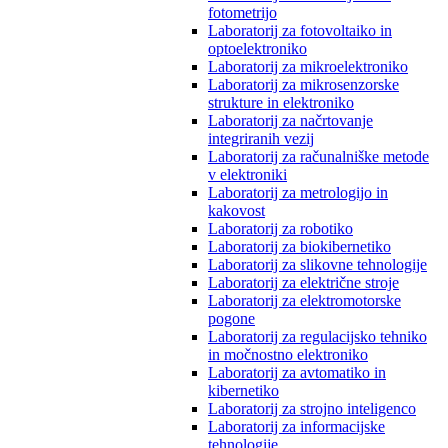
fotometrijo
Laboratorij za fotovoltaiko in
optoelektroniko
Laboratorij za mikroelektroniko
Laboratorij za mikrosenzorske
strukture in elektroniko
Laboratorij za načrtovanje
integriranih vezij
Laboratorij za računalniške metode
v elektroniki
Laboratorij za metrologijo in
kakovost
Laboratorij za robotiko
Laboratorij za biokibernetiko
Laboratorij za slikovne tehnologije
Laboratorij za električne stroje
Laboratorij za elektromotorske
pogone
Laboratorij za regulacijsko tehniko
in močnostno elektroniko
Laboratorij za avtomatiko in
kibernetiko
Laboratorij za strojno inteligenco
Laboratorij za informacijske
tehnologije