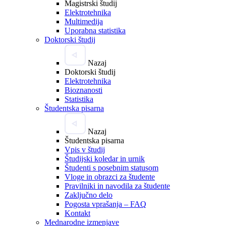
Magistrski študij
Elektrotehnika
Multimedija
Uporabna statistika
Doktorski študij
Nazaj
Doktorski študij
Elektrotehnika
Bioznanosti
Statistika
Študentska pisarna
Nazaj
Študentska pisarna
Vpis v študij
Študijski koledar in urnik
Študenti s posebnim statusom
Vloge in obrazci za študente
Pravilniki in navodila za študente
Zaključno delo
Pogosta vprašanja – FAQ
Kontakt
Mednarodne izmenjave