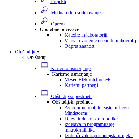
Projekti
Mednarodno sodelovanje
Oprema
Uporabne povezave
Katedre in laboratoriji
Vnos in vodenje osebnih bibliografij
Odprta znanost
Ob študiju
Ob študiju
Karierno usmerjanje
Karierno usmerjanje
Mesec Elektrotehnike+
Karierni partnerji
Obštudijski predmeti
Obštudijski predmeti
Avtonomni mobilni sistemi Lego
Mindstorms
Dnevi industrijske robotike
Izdelava in programiranje
mikrokrmilnika
Izobraževalno-promocijski projekti