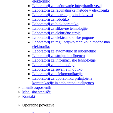
elektroniko
Laboratorij za načrtovanje integriranih vezij
Laboratorij za računalniške metode v elektroniki
Laboratorij za metrologijo in kakovost
Laboratorij za robotiko
Laboratorij za biokibernetiko
Laboratorij za slikovne tehnologije
Laboratorij za električne stroje
Laboratorij za elektromotorske pogone
Laboratorij za regulacijsko tehniko in močnostno
elektroniko
Laboratorij za avtomatiko in kibernetiko
Laboratorij za strojno inteligenco
Laboratorij za informacijske tehnologije
Laboratorij za multimedijo
Laboratorij za sevanje in optiko
Laboratorij za telekomunikacije
Laboratorij za uporabniku prilagojene
komunikacije in ambientno inteligenco
Imenik zaposlenih
Medijsko središče
Kontakt
Uporabne povezave