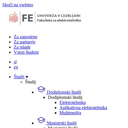
Skoči na vsebino
Za zaposlene
Za partnerje
Za mlade
Vstop študent
sl
en
Študij
Študij
Dodiplomski študij
Dodiplomski študij
Elektrotehnika
Aplikativna elektrotehnika
Multimedija
Magistrski študij