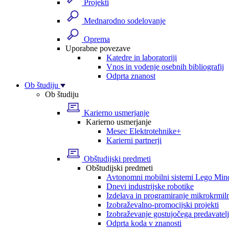
Projekti
Mednarodno sodelovanje
Oprema
Uporabne povezave
Katedre in laboratoriji
Vnos in vodenje osebnih bibliografij
Odprta znanost
Ob študiju
Ob študiju
Karierno usmerjanje
Karierno usmerjanje
Mesec Elektrotehnike+
Karierni partnerji
Obštudijski predmeti
Obštudijski predmeti
Avtonomni mobilni sistemi Lego Min
Dnevi industrijske robotike
Izdelava in programiranje mikrokrmil
Izobraževalno-promocijski projekti
Izobraževanje gostujočega predavatel
Odprta koda v znanosti