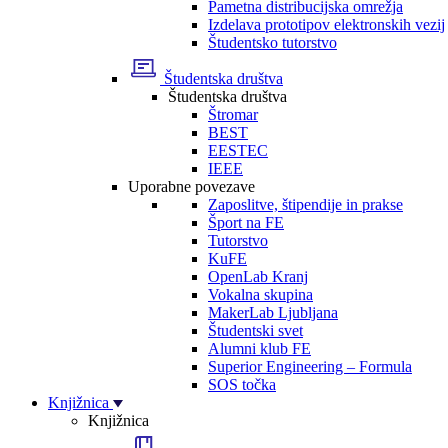
Pametna distribucijska omrežja
Izdelava prototipov elektronskih vezij
Študentsko tutorstvo
Študentska društva
Študentska društva
Štromar
BEST
EESTEC
IEEE
Uporabne povezave
Zaposlitve, štipendije in prakse
Šport na FE
Tutorstvo
KuFE
OpenLab Kranj
Vokalna skupina
MakerLab Ljubljana
Študentski svet
Alumni klub FE
Superior Engineering – Formula
SOS točka
Knjižnica
Knjižnica