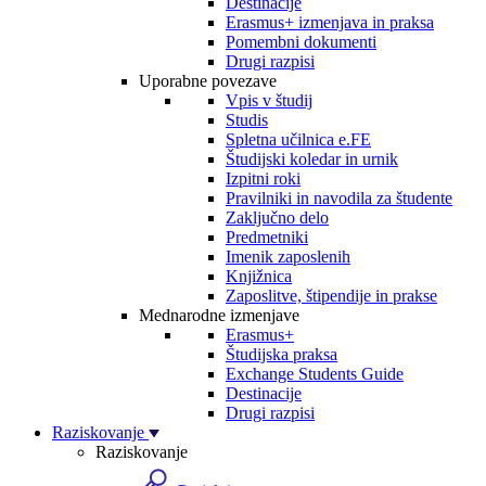
Destinacije
Erasmus+ izmenjava in praksa
Pomembni dokumenti
Drugi razpisi
Uporabne povezave
Vpis v študij
Studis
Spletna učilnica e.FE
Študijski koledar in urnik
Izpitni roki
Pravilniki in navodila za študente
Zaključno delo
Predmetniki
Imenik zaposlenih
Knjižnica
Zaposlitve, štipendije in prakse
Mednarodne izmenjave
Erasmus+
Študijska praksa
Exchange Students Guide
Destinacije
Drugi razpisi
Raziskovanje
Raziskovanje