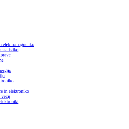
in elektromagnetiko
 statistiko
aprave
me
nergijo
ijo
ktroniko
e in elektroniko
 vezij
elektroniki
t