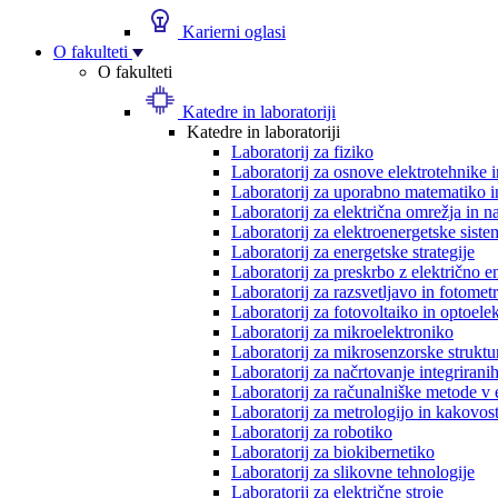
Karierni oglasi
O fakulteti
O fakulteti
Katedre in laboratoriji
Katedre in laboratoriji
Laboratorij za fiziko
Laboratorij za osnove elektrotehnike 
Laboratorij za uporabno matematiko in
Laboratorij za električna omrežja in n
Laboratorij za elektroenergetske siste
Laboratorij za energetske strategije
Laboratorij za preskrbo z električno e
Laboratorij za razsvetljavo in fotometr
Laboratorij za fotovoltaiko in optoele
Laboratorij za mikroelektroniko
Laboratorij za mikrosenzorske struktur
Laboratorij za načrtovanje integriranih
Laboratorij za računalniške metode v 
Laboratorij za metrologijo in kakovos
Laboratorij za robotiko
Laboratorij za biokibernetiko
Laboratorij za slikovne tehnologije
Laboratorij za električne stroje