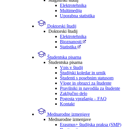
Magistrski študij
Elektrotehnika
Multimedija
Uporabna statistika
Doktorski študij
Doktorski študij
Elektrotehnika
Bioznanosti
Statistika
Študentska pisarna
Študentska pisarna
Vpis v študij
Študijski koledar in urnik
Študenti s posebnim statusom
Vloge in obrazci za študente
Pravilniki in navodila za študente
Zaključno delo
Pogosta vprašanja – FAQ
Kontakt
Mednarodne izmenjave
Mednarodne izmenjave
Erasmus+ študijska praksa (SMP)