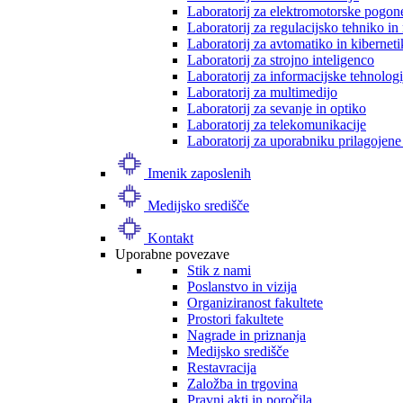
Laboratorij za elektromotorske pogon
Laboratorij za regulacijsko tehniko i
Laboratorij za avtomatiko in kibernet
Laboratorij za strojno inteligenco
Laboratorij za informacijske tehnologi
Laboratorij za multimedijo
Laboratorij za sevanje in optiko
Laboratorij za telekomunikacije
Laboratorij za uporabniku prilagojene
Imenik zaposlenih
Medijsko središče
Kontakt
Uporabne povezave
Stik z nami
Poslanstvo in vizija
Organiziranost fakultete
Prostori fakultete
Nagrade in priznanja
Medijsko središče
Restavracija
Založba in trgovina
Pravni akti in poročila