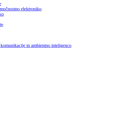
e
n močnostno elektroniko
iko
je
 komunikacije in ambientno inteligenco