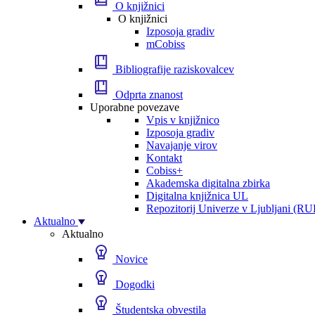
O knjižnici
O knjižnici
Izposoja gradiv
mCobiss
Bibliografije raziskovalcev
Odprta znanost
Uporabne povezave
Vpis v knjižnico
Izposoja gradiv
Navajanje virov
Kontakt
Cobiss+
Akademska digitalna zbirka
Digitalna knjižnica UL
Repozitorij Univerze v Ljubljani (RU
Aktualno
Aktualno
Novice
Dogodki
Študentska obvestila