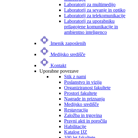
Laboratorij za multimedijo
Laboratorij za sevanje in optiko
Laboratorij za telekomunikacije
Laboratorij za uporabniku
prilagojene komunikacije in
ambientno inteligenco
Imenik zaposlenih
Medijsko središče
Kontakt
Uporabne povezave
Stik z nami
Poslanstvo in vizija
Organiziranost fakultete
Prostori fakultete
Nagrade in priznanja
Medijsko središče
Restavracija
Založba in trgovina
Pravni akti in poročila
Habilitacije
Katalog IJZ
100 let fakultete