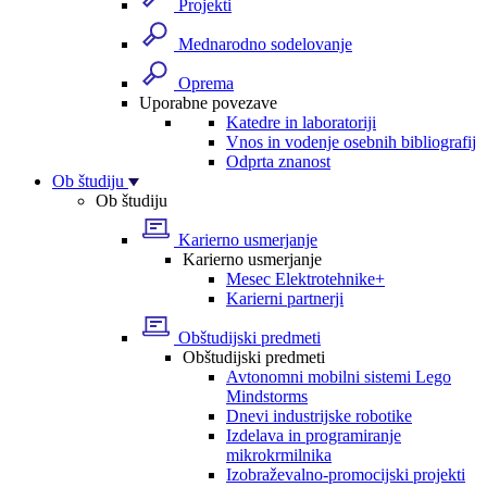
Projekti
Mednarodno sodelovanje
Oprema
Uporabne povezave
Katedre in laboratoriji
Vnos in vodenje osebnih bibliografij
Odprta znanost
Ob študiju
Ob študiju
Karierno usmerjanje
Karierno usmerjanje
Mesec Elektrotehnike+
Karierni partnerji
Obštudijski predmeti
Obštudijski predmeti
Avtonomni mobilni sistemi Lego
Mindstorms
Dnevi industrijske robotike
Izdelava in programiranje
mikrokrmilnika
Izobraževalno-promocijski projekti