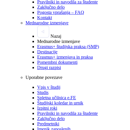
Pravilniki in navodila za študente
Zaključno delo
Pogosta vprašanja – FAQ
Kontakt
Mednarodne izmenjave
Nazaj
Mednarodne izmenjave
Erasmus+ študijska praksa (SMP)
Destinacije
Erasmus+ izmenjava in praksa
Pomembni dokumenti
Drugi razpisi
Uporabne povezave
Vpis v študij
Studis
Spletna učilnica e.FE
Študijski koledar in urnik
Izpitni roki
Pravilniki in navodila za študente
Zaključno delo
Predmetniki
Imenik zaposlenih