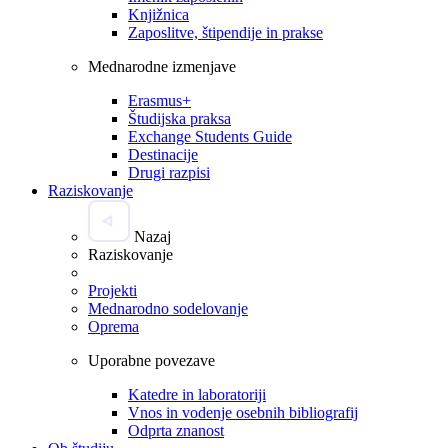
Knjižnica
Zaposlitve, štipendije in prakse
Mednarodne izmenjave
Erasmus+
Študijska praksa
Exchange Students Guide
Destinacije
Drugi razpisi
Raziskovanje
Nazaj
Raziskovanje
Projekti
Mednarodno sodelovanje
Oprema
Uporabne povezave
Katedre in laboratoriji
Vnos in vodenje osebnih bibliografij
Odprta znanost