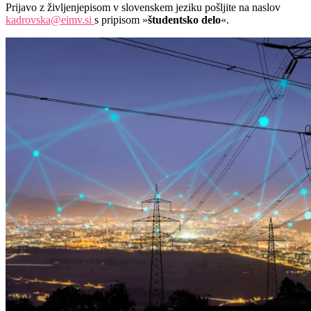
Prijavo z življenjepisom v slovenskem jeziku pošljite na naslov
kadrovska@eimv.si
s pripisom »
študentsko delo
«.