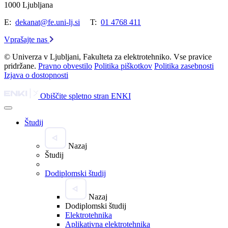
1000 Ljubljana
E:
dekanat@fe.uni-lj.si
T:
01 4768 411
Vprašajte nas
© Univerza v Ljubljani, Fakulteta za elektrotehniko. Vse pravice
pridržane.
Pravno obvestilo
Politika piškotkov
Politika zasebnosti
Izjava o dostopnosti
Obiščite spletno stran ENKI
Študij
Nazaj
Študij
Dodiplomski študij
Nazaj
Dodiplomski študij
Elektrotehnika
Aplikativna elektrotehnika