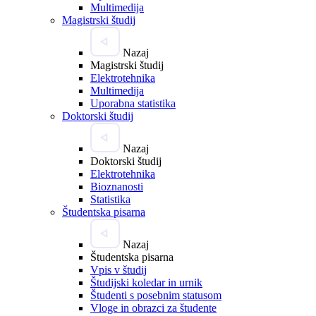
Multimedija
Magistrski študij
Nazaj
Magistrski študij
Elektrotehnika
Multimedija
Uporabna statistika
Doktorski študij
Nazaj
Doktorski študij
Elektrotehnika
Bioznanosti
Statistika
Študentska pisarna
Nazaj
Študentska pisarna
Vpis v študij
Študijski koledar in urnik
Študenti s posebnim statusom
Vloge in obrazci za študente