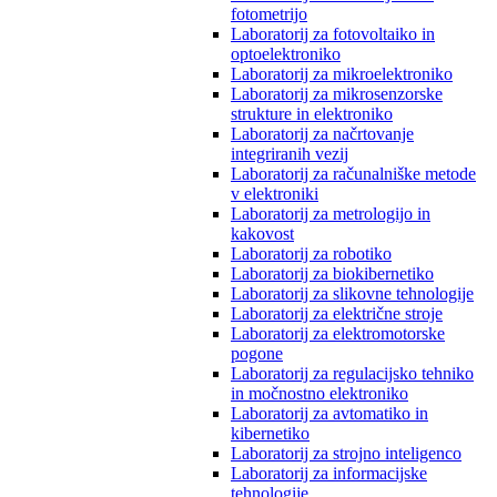
fotometrijo
Laboratorij za fotovoltaiko in
optoelektroniko
Laboratorij za mikroelektroniko
Laboratorij za mikrosenzorske
strukture in elektroniko
Laboratorij za načrtovanje
integriranih vezij
Laboratorij za računalniške metode
v elektroniki
Laboratorij za metrologijo in
kakovost
Laboratorij za robotiko
Laboratorij za biokibernetiko
Laboratorij za slikovne tehnologije
Laboratorij za električne stroje
Laboratorij za elektromotorske
pogone
Laboratorij za regulacijsko tehniko
in močnostno elektroniko
Laboratorij za avtomatiko in
kibernetiko
Laboratorij za strojno inteligenco
Laboratorij za informacijske
tehnologije