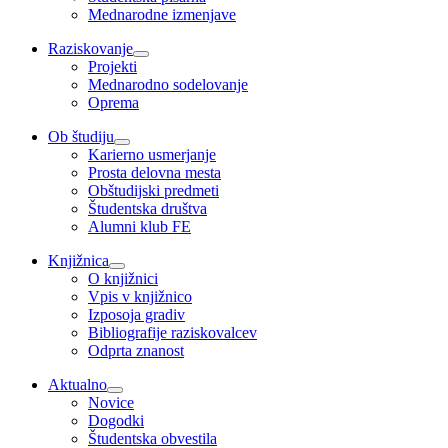
Mednarodne izmenjave
Raziskovanje
Projekti
Mednarodno sodelovanje
Oprema
Ob študiju
Karierno usmerjanje
Prosta delovna mesta
Obštudijski predmeti
Študentska društva
Alumni klub FE
Knjižnica
O knjižnici
Vpis v knjižnico
Izposoja gradiv
Bibliografije raziskovalcev
Odprta znanost
Aktualno
Novice
Dogodki
Študentska obvestila