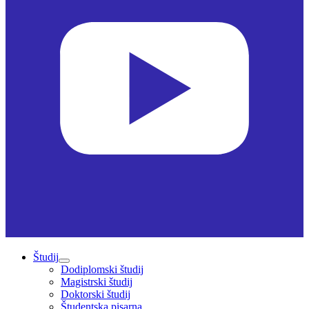
Študij
Dodiplomski študij
Magistrski študij
Doktorski študij
Študentska pisarna