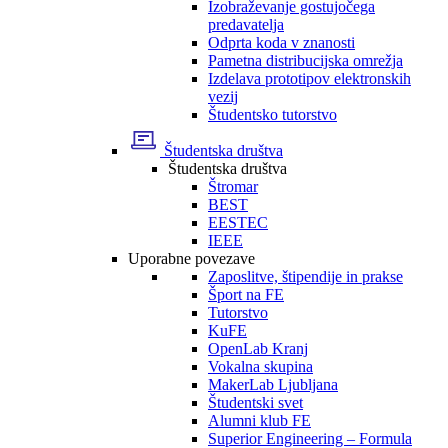
Izobraževanje gostujočega
predavatelja
Odprta koda v znanosti
Pametna distribucijska omrežja
Izdelava prototipov elektronskih
vezij
Študentsko tutorstvo
Študentska društva
Študentska društva
Štromar
BEST
EESTEC
IEEE
Uporabne povezave
Zaposlitve, štipendije in prakse
Šport na FE
Tutorstvo
KuFE
OpenLab Kranj
Vokalna skupina
MakerLab Ljubljana
Študentski svet
Alumni klub FE
Superior Engineering – Formula