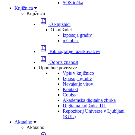
SOS točka
Knjižnica
Knjižnica
O knjižnici
O knjižnici
Izposoja gradiv
mCobiss
Bibliografije raziskovalcev
Odprta znanost
Uporabne povezave
Vpis v knjižnico
Izposoja gradiv
Navajanje virov
Kontakt
Cobiss+
Akademska digitalna zbirka
Digitalna knjižnica UL
Repozitorij Univerze v Ljubljani
(RUL)
Aktualno
Aktualno