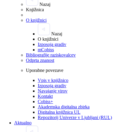
Nazaj
Knjižnica
O knjižnici
Nazaj
O knjižnici
Izposoja gradiv
mCobiss
Bibliografije raziskovalcev
Odprta znanost
Uporabne povezave
Vpis v knjižnico
Izposoja gradiv
Navajanje virov
Kontakt
Cobiss+
Akademska digitalna zbirka
Digitalna knjižnica UL
Repozitorij Univerze v Ljubljani (RUL)
Aktualno