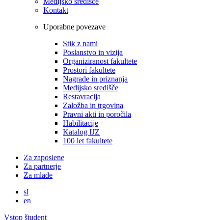
Medijsko središče
Kontakt
Uporabne povezave
Stik z nami
Poslanstvo in vizija
Organiziranost fakultete
Prostori fakultete
Nagrade in priznanja
Medijsko središče
Restavracija
Založba in trgovina
Pravni akti in poročila
Habilitacije
Katalog IJZ
100 let fakultete
Za zaposlene
Za partnerje
Za mlade
sl
en
Vstop študent