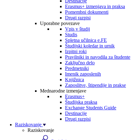
Destinacije
Erasmus+ izmenjava in praksa
Pomembni dokumenti
Drugi razpisi
Uporabne povezave
Vpis v študij
Studis
Spletna učilnica e.FE
Študijski koledar in urnik
Izpitni roki
Pravilniki in navodila za študente
Zaključno delo
Predmetniki
Imenik zaposlenih
Knjižnica
Zaposlitve, štipendije in prakse
Mednarodne izmenjave
Erasmus+
Študijska praksa
Exchange Students Guide
Destinacije
Drugi razpisi
Raziskovanje
Raziskovanje