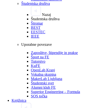
Študentska društva
Nazaj
Študentska društva
Štromar
BEST
EESTEC
IEEE
Uporabne povezave
Zaposlitve, štipendije in prakse
Šport na FE
Tutorstvo
KuFE
OpenLab Kranj
Vokalna skupina
MakerLab Ljubljana
Študentski svet
Alumni klub FE
Superior Engineering – Formula
SOS točka
Knjižnica