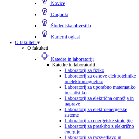
Novice
Dogodki
Študentska obvestila
Karierni oglasi
O fakulteti
O fakulteti
Katedre in laboratoriji
Katedre in laboratoriji
Laboratorij za fiziko
Laboratorij za osnove elektrotehnike
in elektromagnetiko
Laboratorij za uporabno matematiko
in statistiko
Laboratorij za električna omrežja in
naprave
Laboratorij za elektroenergetske
sisteme
Laboratorij za energetske strategije
Laboratorij za preskrbo z električno
energijo
Laboratorij za razsvetljavo in