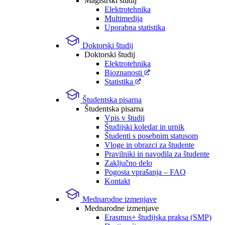
Magistrski študij
Elektrotehnika
Multimedija
Uporabna statistika
Doktorski študij
Doktorski študij
Elektrotehnika
Bioznanosti
Statistika
Študentska pisarna
Študentska pisarna
Vpis v študij
Študijski koledar in urnik
Študenti s posebnim statusom
Vloge in obrazci za študente
Pravilniki in navodila za študente
Zaključno delo
Pogosta vprašanja – FAQ
Kontakt
Mednarodne izmenjave
Mednarodne izmenjave
Erasmus+ študijska praksa (SMP)