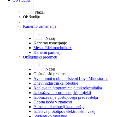
Ob študiju
Nazaj
Ob študiju
Karierno usmerjanje
Nazaj
Karierno usmerjanje
Mesec Elektrotehnike+
Karierni partnerji
Obštudijski predmeti
Nazaj
Obštudijski predmeti
Avtonomni mobilni sistemi Lego Mindstorms
Dnevi industrijske robotike
Izdelava in programiranje mikrokrmilnika
Izobraževalno-promocijski projekti
Izobraževanje gostujočega predavatelja
Odprta koda v znanosti
Pametna distribucijska omrežja
Izdelava prototipov elektronskih vezij
Študentsko tutorstvo