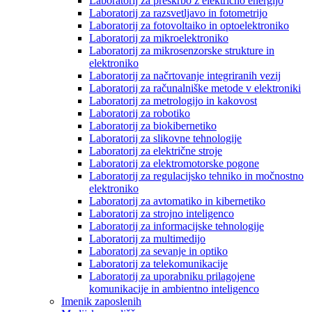
Laboratorij za preskrbo z električno energijo
Laboratorij za razsvetljavo in fotometrijo
Laboratorij za fotovoltaiko in optoelektroniko
Laboratorij za mikroelektroniko
Laboratorij za mikrosenzorske strukture in
elektroniko
Laboratorij za načrtovanje integriranih vezij
Laboratorij za računalniške metode v elektroniki
Laboratorij za metrologijo in kakovost
Laboratorij za robotiko
Laboratorij za biokibernetiko
Laboratorij za slikovne tehnologije
Laboratorij za električne stroje
Laboratorij za elektromotorske pogone
Laboratorij za regulacijsko tehniko in močnostno
elektroniko
Laboratorij za avtomatiko in kibernetiko
Laboratorij za strojno inteligenco
Laboratorij za informacijske tehnologije
Laboratorij za multimedijo
Laboratorij za sevanje in optiko
Laboratorij za telekomunikacije
Laboratorij za uporabniku prilagojene
komunikacije in ambientno inteligenco
Imenik zaposlenih