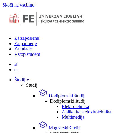
Skoči na vsebino
Za zaposlene
Za partnerje
Za mlade
Vstop študent
sl
en
Študij
Študij
Dodiplomski študij
Dodiplomski študij
Elektrotehnika
Aplikativna elektrotehnika
Multimedija
Magistrski študij