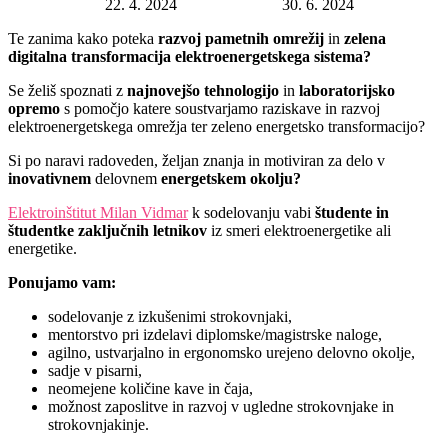
Datum objave:
22. 4. 2024
Rok za prijavo:
30. 6. 2024
Te zanima kako poteka
razvoj pametnih omrežij
in
zelena
digitalna transformacija elektroenergetskega sistema?
Se želiš spoznati z
najnovejšo tehnologijo
in
laboratorijsko
opremo
s pomočjo katere soustvarjamo raziskave in razvoj
elektroenergetskega omrežja ter zeleno energetsko transformacijo?
Si po naravi radoveden, željan znanja in motiviran za delo v
inovativnem
delovnem
energetskem okolju?
Elektroinštitut Milan Vidmar
k sodelovanju vabi
študente in
študentke zaključnih letnikov
iz smeri elektroenergetike ali
energetike.
Ponujamo vam:
sodelovanje z izkušenimi strokovnjaki,
mentorstvo pri izdelavi diplomske/magistrske naloge,
agilno, ustvarjalno in ergonomsko urejeno delovno okolje,
sadje v pisarni,
neomejene količine kave in čaja,
možnost zaposlitve in razvoj v ugledne strokovnjake in
strokovnjakinje.