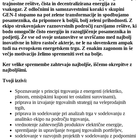
trajnostne rešitve, čista in decentralizirana energija za
vsakogar. Z odločnimi in samozavestnimi koraki v skupini
GEN-I stopamo na pot zelene transformacije in spodbujamo
posameznika, da pripomore k boljši, bolj zeleni prihodnosti. Z
ekipo strokovnjakov raznovrstnih področij razvijamo rešitve, ki
bodo omogočile čisto energijo in razogljičenje posameznika in
podjetij. Že vse od svoje ustanovitve se uvrščamo med najbolj
inovativne in hitro rastoče akterje, ne le na slovenskem ampak
tudi na evropskem energetskem trgu. Z enakim zagonom in še
večjo motivacijo želimo spremeniti svet na bolje.
Ker velike spremembe zahtevajo najboljše, iščemo okrepitve z
najboljšimi.
Tvoji izzivi:
Spoznavanje s principi trgovanja z energenti (elektriko,
plinom, emisijskimi kuponi ter ostalimi surovinami),
priprava in izvajanje trgovalnih strategij na veleprodajnih
trgih,
priprava in sodelovanje pri analizah trga v sodelovanju z
analitsko ekipo na področju trgovanja,
vrednotenje zahtevnejših produktov električne energije,
spremljanje in upravljanje tveganj trgovalnih portfeljev,
sodelovanje v razvojnih projektih v sodelovanju z podpornimi