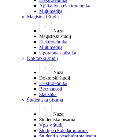
Elektrotehnika
Aplikativna elektrotehnika
Multimedija
Magistrski študij
Nazaj
Magistrski študij
Elektrotehnika
Multimedija
Uporabna statistika
Doktorski študij
Nazaj
Doktorski študij
Elektrotehnika
Bioznanosti
Statistika
Študentska pisarna
Nazaj
Študentska pisarna
Vpis v študij
Študijski koledar in urnik
Študenti s posebnim statusom