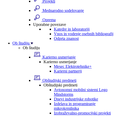
Projekti
Mednarodno sodelovanje
Oprema
Uporabne povezave
Katedre in laboratoriji
Vnos in vodenje osebnih bibliografij
Odprta znanost
Ob študiju
Ob študiju
Karierno usmerjanje
Karierno usmerjanje
Mesec Elektrotehnike+
Karierni partnerji
Obštudijski predmeti
Obštudijski predmeti
Avtonomni mobilni sistemi Lego
Mindstorms
Dnevi industrijske robotike
Izdelava in programiranje
mikrokrmilnika
Izobraževalno-promocijski projekti