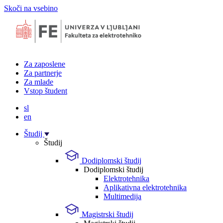
Skoči na vsebino
Za zaposlene
Za partnerje
Za mlade
Vstop študent
sl
en
Študij
Študij
Dodiplomski študij
Dodiplomski študij
Elektrotehnika
Aplikativna elektrotehnika
Multimedija
Magistrski študij