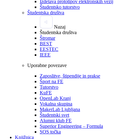
Izdelava prototipov elektronskih vezij
Študentsko tutorstvo
Študentska društva
Nazaj
Študentska društva
Štromar
BEST
EESTEC
IEEE
Uporabne povezave
Zaposlitve, štipendije in prakse
Šport na FE
Tutorstvo
KuFE
OpenLab Kranj
Vokalna skupina
MakerLab Ljubljana
Študentski svet
Alumni klub FE
Superior Engineering – Formula
SOS točka
Knjižnica