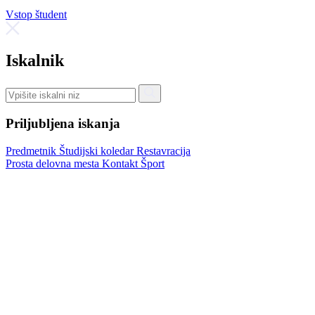
Vstop študent
Iskalnik
Priljubljena iskanja
Predmetnik
Študijski koledar
Restavracija
Prosta delovna mesta
Kontakt
Šport