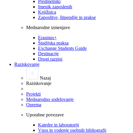
Predmetniki
Imenik zaposlenih
Knjižnica
Zaposlitve, štipendije in prakse
Mednarodne izmenjave
Erasmus+
Študijska praksa
Exchange Students Guide
Destinacije
Drugi razpisi
Raziskovanje
Nazaj
Raziskovanje
Projekti
Mednarodno sodelovanje
Oprema
Uporabne povezave
Katedre in laboratoriji
Vnos in vodenje osebnih bibliografij