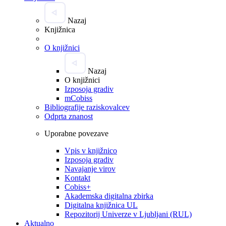
Nazaj
Knjižnica
O knjižnici
Nazaj
O knjižnici
Izposoja gradiv
mCobiss
Bibliografije raziskovalcev
Odprta znanost
Uporabne povezave
Vpis v knjižnico
Izposoja gradiv
Navajanje virov
Kontakt
Cobiss+
Akademska digitalna zbirka
Digitalna knjižnica UL
Repozitorij Univerze v Ljubljani (RUL)
Aktualno