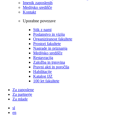
Imenik zaposlenih
Medijsko središče
Kontakt
Uporabne povezave
Stik z nami
Poslanstvo in vizija
Organiziranost fakultete
Prostori fakultete
Nagrade in priznanja
Medijsko središče
Restavracija
Založba in trgovina
Pravni akti in poročila
Habilitacije
Katalog IJZ
100 let fakultete
Za zaposlene
Za partnerje
Za mlade
sl
en