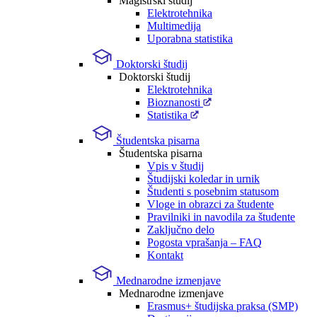
Magistrski študij
Elektrotehnika
Multimedija
Uporabna statistika
Doktorski študij
Doktorski študij
Elektrotehnika
Bioznanosti
Statistika
Študentska pisarna
Študentska pisarna
Vpis v študij
Študijski koledar in urnik
Študenti s posebnim statusom
Vloge in obrazci za študente
Pravilniki in navodila za študente
Zaključno delo
Pogosta vprašanja – FAQ
Kontakt
Mednarodne izmenjave
Mednarodne izmenjave
Erasmus+ študijska praksa (SMP)