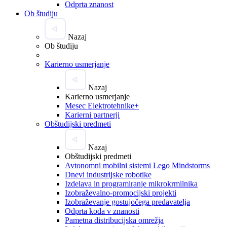
Odprta znanost
Ob študiju
Nazaj
Ob študiju
Karierno usmerjanje
Nazaj
Karierno usmerjanje
Mesec Elektrotehnike+
Karierni partnerji
Obštudijski predmeti
Nazaj
Obštudijski predmeti
Avtonomni mobilni sistemi Lego Mindstorms
Dnevi industrijske robotike
Izdelava in programiranje mikrokrmilnika
Izobraževalno-promocijski projekti
Izobraževanje gostujočega predavatelja
Odprta koda v znanosti
Pametna distribucijska omrežja