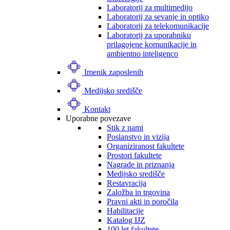
Laboratorij za multimedijo
Laboratorij za sevanje in optiko
Laboratorij za telekomunikacije
Laboratorij za uporabniku
prilagojene komunikacije in
ambientno inteligenco
Imenik zaposlenih
Medijsko središče
Kontakt
Uporabne povezave
Stik z nami
Poslanstvo in vizija
Organiziranost fakultete
Prostori fakultete
Nagrade in priznanja
Medijsko središče
Restavracija
Založba in trgovina
Pravni akti in poročila
Habilitacije
Katalog IJZ
100 let fakultete