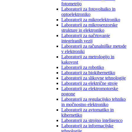
fotometrijo
Laboratorij za fotovoltaiko in
optoelektroniko
Laboratorij za mikroelektroniko
Laboratorij za mikrosenzorske
strukture in elektroniko
Laboratorij za načrtovanje
integriranih vezij
Laboratorij za računalniške metode
v elektroniki
Laboratorij za metrologijo in
kakovost
Laboratorij za robotiko
Laboratorij za biokibernetiko
Laboratorij za slikovne tehnologije
Laboratorij za električne stroje
Laboratorij za elektromotorske
pogone
Laboratorij za regulacijsko tehniko
in močnostno elektroniko
Laboratorij za avtomatiko in
kibernetiko
Laboratorij za strojno inteligenco
Laboratorij za informacijske
tehnologije