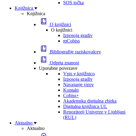
SOS točka
Knjižnica
Knjižnica
O knjižnici
O knjižnici
Izposoja gradiv
mCobiss
Bibliografije raziskovalcev
Odprta znanost
Uporabne povezave
Vpis v knjižnico
Izposoja gradiv
Navajanje virov
Kontakt
Cobiss+
Akademska digitalna zbirka
Digitalna knjižnica UL
Repozitorij Univerze v Ljubljani
(RUL)
Aktualno
Aktualno