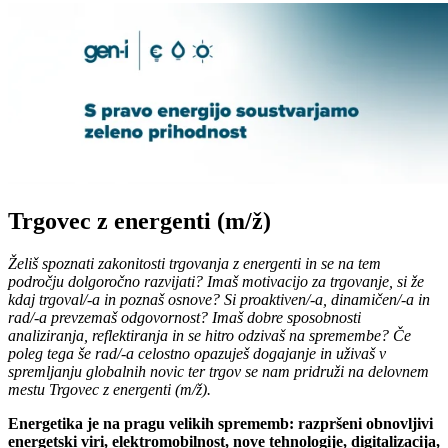
Trgovec z energenti
(m/ž)
Želiš spoznati zakonitosti trgovanja z energenti in se na tem
področju dolgoročno razvijati? Imaš motivacijo za trgovanje, si že
kdaj trgoval/-a in poznaš osnove? Si proaktiven/-a, dinamičen/-a in
rad/-a prevzemaš odgovornost? Imaš dobre sposobnosti
analiziranja, reflektiranja in se hitro odzivaš na spremembe? Če
poleg tega še rad/-a celostno opazuješ dogajanje in uživaš v
spremljanju globalnih novic ter trgov se nam pridruži na delovnem
mestu Trgovec z energenti (m/ž).
Energetika je na pragu velikih sprememb: razpršeni obnovljivi
energetski viri, elektromobilnost, nove tehnologije, digitalizacija,