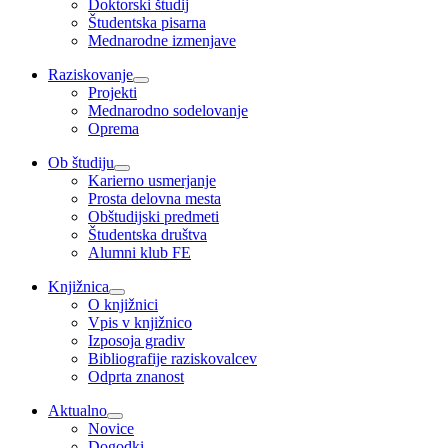
Doktorski študij
Študentska pisarna
Mednarodne izmenjave
Raziskovanje
Projekti
Mednarodno sodelovanje
Oprema
Ob študiju
Karierno usmerjanje
Prosta delovna mesta
Obštudijski predmeti
Študentska društva
Alumni klub FE
Knjižnica
O knjižnici
Vpis v knjižnico
Izposoja gradiv
Bibliografije raziskovalcev
Odprta znanost
Aktualno
Novice
Dogodki