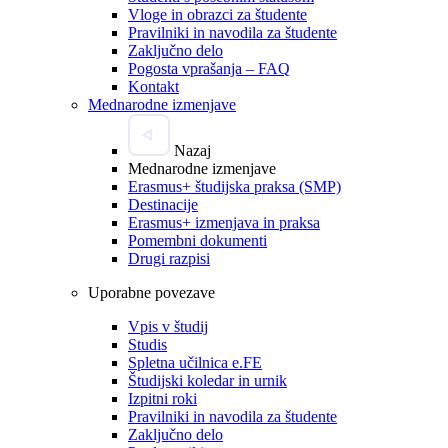
Vloge in obrazci za študente
Pravilniki in navodila za študente
Zaključno delo
Pogosta vprašanja – FAQ
Kontakt
Mednarodne izmenjave
Nazaj
Mednarodne izmenjave
Erasmus+ študijska praksa (SMP)
Destinacije
Erasmus+ izmenjava in praksa
Pomembni dokumenti
Drugi razpisi
Uporabne povezave
Vpis v študij
Studis
Spletna učilnica e.FE
Študijski koledar in urnik
Izpitni roki
Pravilniki in navodila za študente
Zaključno delo