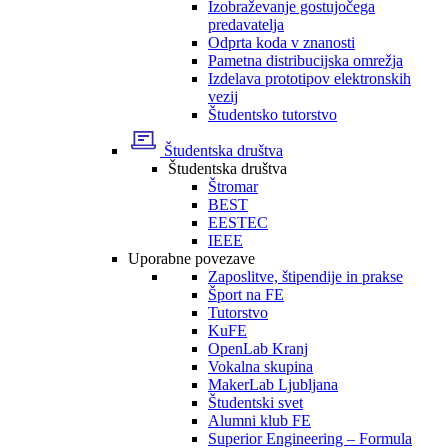
Izobraževanje gostujočega
predavatelja
Odprta koda v znanosti
Pametna distribucijska omrežja
Izdelava prototipov elektronskih
vezij
Študentsko tutorstvo
Študentska društva
Študentska društva
Štromar
BEST
EESTEC
IEEE
Uporabne povezave
Zaposlitve, štipendije in prakse
Šport na FE
Tutorstvo
KuFE
OpenLab Kranj
Vokalna skupina
MakerLab Ljubljana
Študentski svet
Alumni klub FE
Superior Engineering – Formula