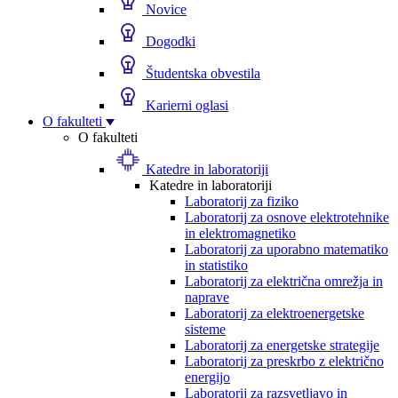
Novice
Dogodki
Študentska obvestila
Karierni oglasi
O fakulteti
O fakulteti
Katedre in laboratoriji
Katedre in laboratoriji
Laboratorij za fiziko
Laboratorij za osnove elektrotehnike
in elektromagnetiko
Laboratorij za uporabno matematiko
in statistiko
Laboratorij za električna omrežja in
naprave
Laboratorij za elektroenergetske
sisteme
Laboratorij za energetske strategije
Laboratorij za preskrbo z električno
energijo
Laboratorij za razsvetljavo in