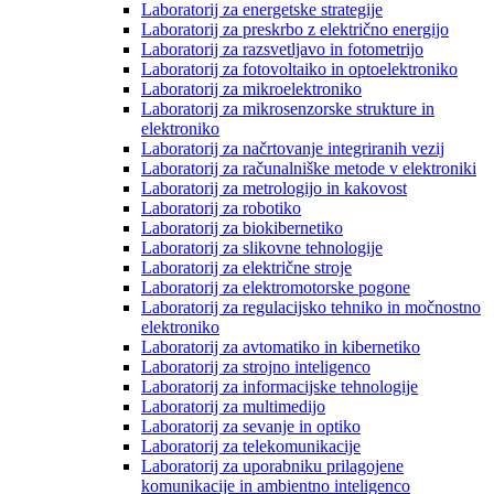
Laboratorij za energetske strategije
Laboratorij za preskrbo z električno energijo
Laboratorij za razsvetljavo in fotometrijo
Laboratorij za fotovoltaiko in optoelektroniko
Laboratorij za mikroelektroniko
Laboratorij za mikrosenzorske strukture in
elektroniko
Laboratorij za načrtovanje integriranih vezij
Laboratorij za računalniške metode v elektroniki
Laboratorij za metrologijo in kakovost
Laboratorij za robotiko
Laboratorij za biokibernetiko
Laboratorij za slikovne tehnologije
Laboratorij za električne stroje
Laboratorij za elektromotorske pogone
Laboratorij za regulacijsko tehniko in močnostno
elektroniko
Laboratorij za avtomatiko in kibernetiko
Laboratorij za strojno inteligenco
Laboratorij za informacijske tehnologije
Laboratorij za multimedijo
Laboratorij za sevanje in optiko
Laboratorij za telekomunikacije
Laboratorij za uporabniku prilagojene
komunikacije in ambientno inteligenco