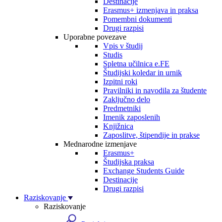
Destinacije
Erasmus+ izmenjava in praksa
Pomembni dokumenti
Drugi razpisi
Uporabne povezave
Vpis v študij
Studis
Spletna učilnica e.FE
Študijski koledar in urnik
Izpitni roki
Pravilniki in navodila za študente
Zaključno delo
Predmetniki
Imenik zaposlenih
Knjižnica
Zaposlitve, štipendije in prakse
Mednarodne izmenjave
Erasmus+
Študijska praksa
Exchange Students Guide
Destinacije
Drugi razpisi
Raziskovanje
Raziskovanje