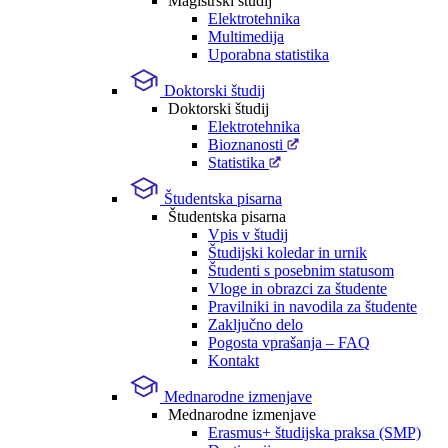
Magistrski študij
Elektrotehnika
Multimedija
Uporabna statistika
Doktorski študij
Doktorski študij
Elektrotehnika
Bioznanosti
Statistika
Študentska pisarna
Študentska pisarna
Vpis v študij
Študijski koledar in urnik
Študenti s posebnim statusom
Vloge in obrazci za študente
Pravilniki in navodila za študente
Zaključno delo
Pogosta vprašanja – FAQ
Kontakt
Mednarodne izmenjave
Mednarodne izmenjave
Erasmus+ študijska praksa (SMP)