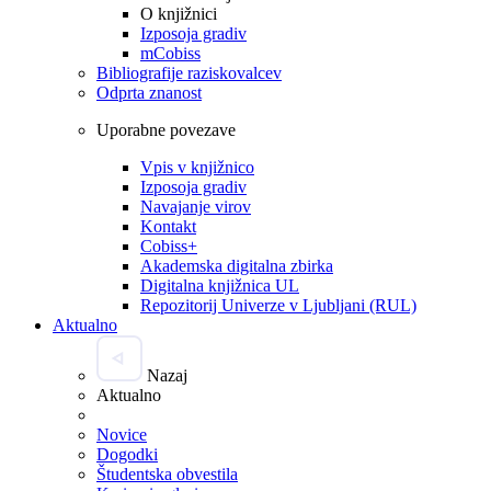
O knjižnici
Izposoja gradiv
mCobiss
Bibliografije raziskovalcev
Odprta znanost
Uporabne povezave
Vpis v knjižnico
Izposoja gradiv
Navajanje virov
Kontakt
Cobiss+
Akademska digitalna zbirka
Digitalna knjižnica UL
Repozitorij Univerze v Ljubljani (RUL)
Aktualno
Nazaj
Aktualno
Novice
Dogodki
Študentska obvestila