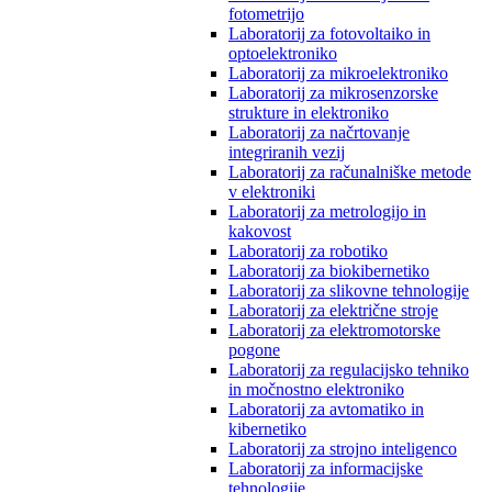
fotometrijo
Laboratorij za fotovoltaiko in
optoelektroniko
Laboratorij za mikroelektroniko
Laboratorij za mikrosenzorske
strukture in elektroniko
Laboratorij za načrtovanje
integriranih vezij
Laboratorij za računalniške metode
v elektroniki
Laboratorij za metrologijo in
kakovost
Laboratorij za robotiko
Laboratorij za biokibernetiko
Laboratorij za slikovne tehnologije
Laboratorij za električne stroje
Laboratorij za elektromotorske
pogone
Laboratorij za regulacijsko tehniko
in močnostno elektroniko
Laboratorij za avtomatiko in
kibernetiko
Laboratorij za strojno inteligenco
Laboratorij za informacijske
tehnologije