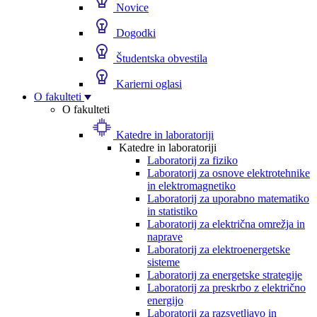
Novice
Dogodki
Študentska obvestila
Karierni oglasi
O fakulteti
O fakulteti
Katedre in laboratoriji
Katedre in laboratoriji
Laboratorij za fiziko
Laboratorij za osnove elektrotehnike
in elektromagnetiko
Laboratorij za uporabno matematiko
in statistiko
Laboratorij za električna omrežja in
naprave
Laboratorij za elektroenergetske
sisteme
Laboratorij za energetske strategije
Laboratorij za preskrbo z električno
energijo
Laboratorij za razsvetljavo in