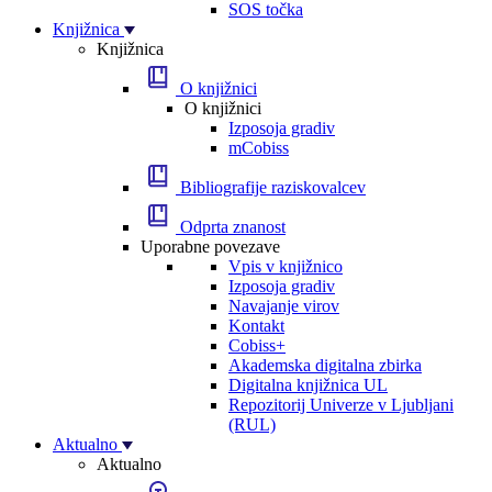
SOS točka
Knjižnica
Knjižnica
O knjižnici
O knjižnici
Izposoja gradiv
mCobiss
Bibliografije raziskovalcev
Odprta znanost
Uporabne povezave
Vpis v knjižnico
Izposoja gradiv
Navajanje virov
Kontakt
Cobiss+
Akademska digitalna zbirka
Digitalna knjižnica UL
Repozitorij Univerze v Ljubljani
(RUL)
Aktualno
Aktualno