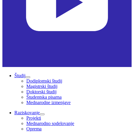
Študij
Dodiplomski študij
Magistrski študij
Doktorski študij
Študentska pisarna
Mednarodne izmenjave
Raziskovanje
Projekti
Mednarodno sodelovanje
Oprema