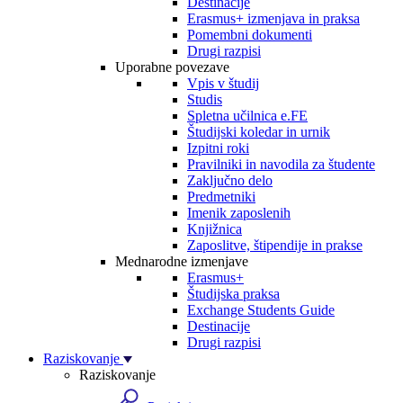
Destinacije
Erasmus+ izmenjava in praksa
Pomembni dokumenti
Drugi razpisi
Uporabne povezave
Vpis v študij
Studis
Spletna učilnica e.FE
Študijski koledar in urnik
Izpitni roki
Pravilniki in navodila za študente
Zaključno delo
Predmetniki
Imenik zaposlenih
Knjižnica
Zaposlitve, štipendije in prakse
Mednarodne izmenjave
Erasmus+
Študijska praksa
Exchange Students Guide
Destinacije
Drugi razpisi
Raziskovanje
Raziskovanje