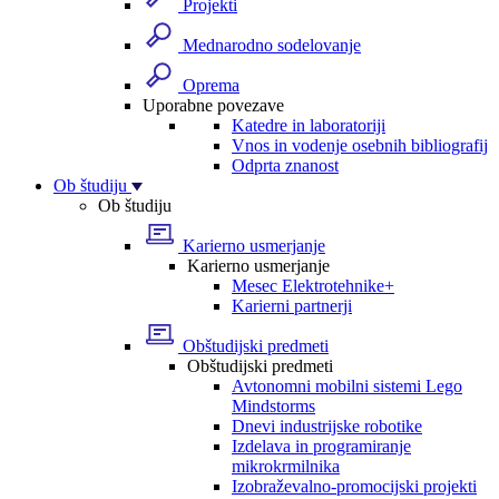
Projekti
Mednarodno sodelovanje
Oprema
Uporabne povezave
Katedre in laboratoriji
Vnos in vodenje osebnih bibliografij
Odprta znanost
Ob študiju
Ob študiju
Karierno usmerjanje
Karierno usmerjanje
Mesec Elektrotehnike+
Karierni partnerji
Obštudijski predmeti
Obštudijski predmeti
Avtonomni mobilni sistemi Lego
Mindstorms
Dnevi industrijske robotike
Izdelava in programiranje
mikrokrmilnika
Izobraževalno-promocijski projekti