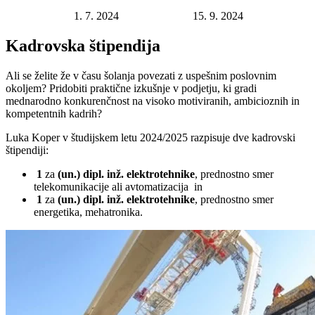
Datum objave:
1. 7. 2024
Rok za prijavo:
15. 9. 2024
Kadrovska štipendija
Ali se želite že v času šolanja povezati z uspešnim poslovnim
okoljem? Pridobiti praktične izkušnje v podjetju, ki gradi
mednarodno konkurenčnost na visoko motiviranih, ambicioznih in
kompetentnih kadrih?
Luka Koper v študijskem letu 2024/2025 razpisuje dve kadrovski
štipendiji:
1
za
(un.) dipl. inž. elektrotehnike
, prednostno smer
telekomunikacije ali avtomatizacija in
1
za
(un.) dipl. inž. elektrotehnike
, prednostno smer
energetika, mehatronika.