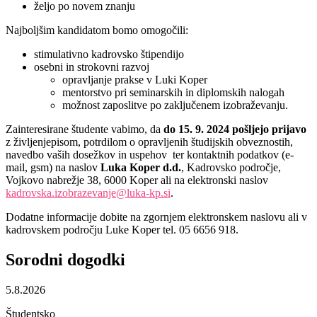
željo po novem znanju
Najboljšim kandidatom bomo omogočili:
stimulativno kadrovsko štipendijo
osebni in strokovni razvoj
opravljanje prakse v Luki Koper
mentorstvo pri seminarskih in diplomskih nalogah
možnost zaposlitve po zaključenem izobraževanju.
Zainteresirane študente vabimo, da
do 15. 9. 2024
pošljejo prijavo
z življenjepisom, potrdilom o opravljenih študijskih obveznostih,
navedbo vaših dosežkov in uspehov ter kontaktnih podatkov (e-
mail, gsm) na naslov
Luka Koper d.d.
, Kadrovsko področje,
Vojkovo nabrežje 38, 6000 Koper ali na elektronski naslov
kadrovska.izobrazevanje@luka-kp.si
.
Dodatne informacije dobite na zgornjem elektronskem naslovu ali v
kadrovskem področju Luke Koper tel. 05 6656 918.
Sorodni
dogodki
5.8.2026
Študentsko