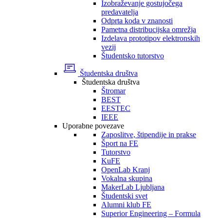
Izobraževanje gostujočega
predavatelja
Odprta koda v znanosti
Pametna distribucijska omrežja
Izdelava prototipov elektronskih
vezij
Študentsko tutorstvo
Študentska društva
Študentska društva
Štromar
BEST
EESTEC
IEEE
Uporabne povezave
Zaposlitve, štipendije in prakse
Šport na FE
Tutorstvo
KuFE
OpenLab Kranj
Vokalna skupina
MakerLab Ljubljana
Študentski svet
Alumni klub FE
Superior Engineering – Formula