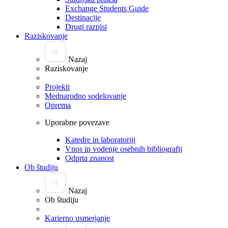
Exchange Students Guide
Destinacije
Drugi razpisi
Raziskovanje
Nazaj
Raziskovanje
Projekti
Mednarodno sodelovanje
Oprema
Uporabne povezave
Katedre in laboratoriji
Vnos in vodenje osebnih bibliografij
Odprta znanost
Ob študiju
Nazaj
Ob študiju
Karierno usmerjanje