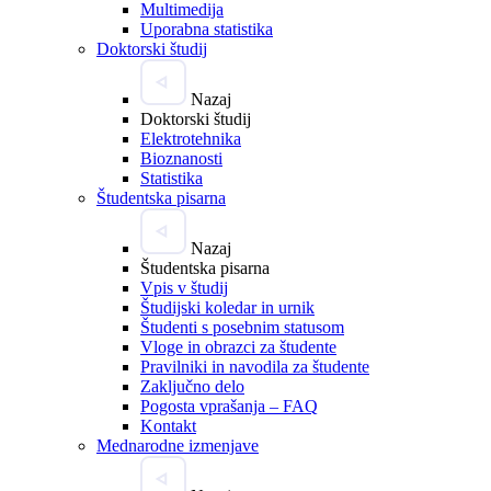
Multimedija
Uporabna statistika
Doktorski študij
Nazaj
Doktorski študij
Elektrotehnika
Bioznanosti
Statistika
Študentska pisarna
Nazaj
Študentska pisarna
Vpis v študij
Študijski koledar in urnik
Študenti s posebnim statusom
Vloge in obrazci za študente
Pravilniki in navodila za študente
Zaključno delo
Pogosta vprašanja – FAQ
Kontakt
Mednarodne izmenjave