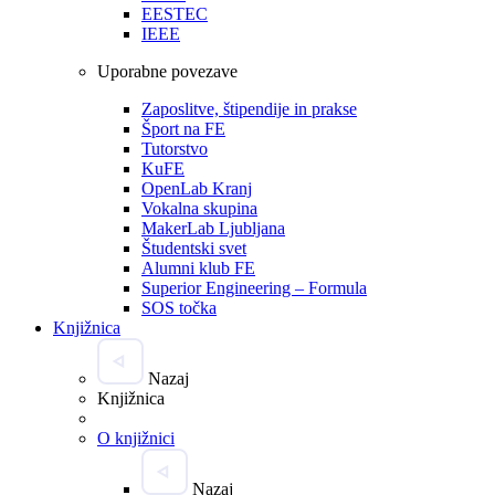
EESTEC
IEEE
Uporabne povezave
Zaposlitve, štipendije in prakse
Šport na FE
Tutorstvo
KuFE
OpenLab Kranj
Vokalna skupina
MakerLab Ljubljana
Študentski svet
Alumni klub FE
Superior Engineering – Formula
SOS točka
Knjižnica
Nazaj
Knjižnica
O knjižnici
Nazaj