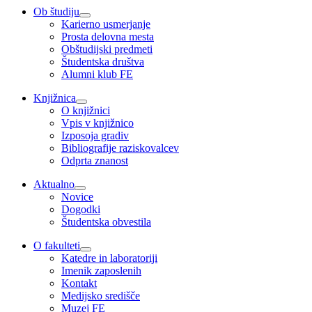
Ob študiju
Karierno usmerjanje
Prosta delovna mesta
Obštudijski predmeti
Študentska društva
Alumni klub FE
Knjižnica
O knjižnici
Vpis v knjižnico
Izposoja gradiv
Bibliografije raziskovalcev
Odprta znanost
Aktualno
Novice
Dogodki
Študentska obvestila
O fakulteti
Katedre in laboratoriji
Imenik zaposlenih
Kontakt
Medijsko središče
Muzej FE