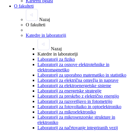
Karierni oglasi
O fakulteti
Nazaj
O fakulteti
Katedre in laboratoriji
Nazaj
Katedre in laboratoriji
Laboratorij za fiziko
Laboratorij za osnove elektrotehnike in
elektromagnetiko
Laboratorij za uporabno matematiko in statistiko
Laboratorij za električna omrežja in naprave
Laboratorij za elektroenergetske sisteme
Laboratorij za energetske strategije
Laboratorij za preskrbo z električno energijo
Laboratorij za razsvetljavo in fotometrijo
Laboratorij za fotovoltaiko in optoelektroniko
Laboratorij za mikroelektroniko
Laboratorij za mikrosenzorske strukture in
elektroniko
Laboratorij za načrtovanje integriranih vezij