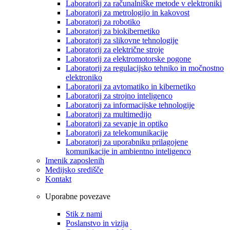
Laboratorij za računalniške metode v elektroniki
Laboratorij za metrologijo in kakovost
Laboratorij za robotiko
Laboratorij za biokibernetiko
Laboratorij za slikovne tehnologije
Laboratorij za električne stroje
Laboratorij za elektromotorske pogone
Laboratorij za regulacijsko tehniko in močnostno
elektroniko
Laboratorij za avtomatiko in kibernetiko
Laboratorij za strojno inteligenco
Laboratorij za informacijske tehnologije
Laboratorij za multimedijo
Laboratorij za sevanje in optiko
Laboratorij za telekomunikacije
Laboratorij za uporabniku prilagojene
komunikacije in ambientno inteligenco
Imenik zaposlenih
Medijsko središče
Kontakt
Uporabne povezave
Stik z nami
Poslanstvo in vizija