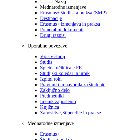
Nazaj
Mednarodne izmenjave
Erasmus+ študijska praksa (SMP)
Destinacije
Erasmus+ izmenjava in praksa
Pomembni dokumenti
Drugi razpisi
Uporabne povezave
Vpis v študij
Studis
Spletna učilnica e.FE
Študijski koledar in urnik
Izpitni roki
Pravilniki in navodila za študente
Zaključno delo
Predmetniki
Imenik zaposlenih
Knjižnica
Zaposlitve, štipendije in prakse
Mednarodne izmenjave
Erasmus+
Študijska praksa