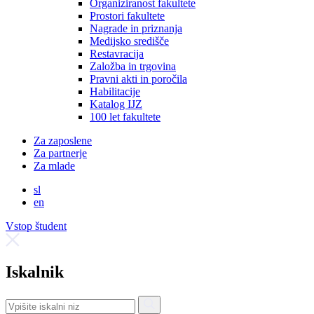
Organiziranost fakultete
Prostori fakultete
Nagrade in priznanja
Medijsko središče
Restavracija
Založba in trgovina
Pravni akti in poročila
Habilitacije
Katalog IJZ
100 let fakultete
Za zaposlene
Za partnerje
Za mlade
sl
en
Vstop študent
Iskalnik