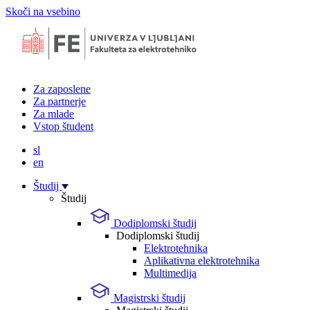
Skoči na vsebino
Za zaposlene
Za partnerje
Za mlade
Vstop študent
sl
en
Študij
Študij
Dodiplomski študij
Dodiplomski študij
Elektrotehnika
Aplikativna elektrotehnika
Multimedija
Magistrski študij