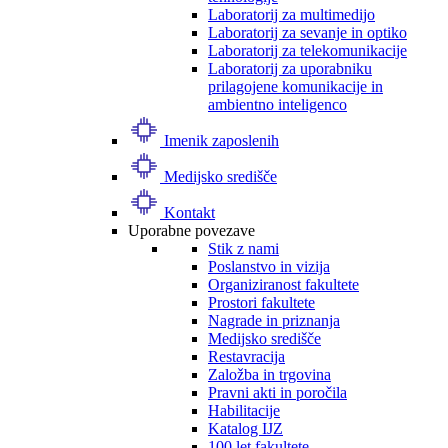
Laboratorij za multimedijo
Laboratorij za sevanje in optiko
Laboratorij za telekomunikacije
Laboratorij za uporabniku
prilagojene komunikacije in
ambientno inteligenco
Imenik zaposlenih
Medijsko središče
Kontakt
Uporabne povezave
Stik z nami
Poslanstvo in vizija
Organiziranost fakultete
Prostori fakultete
Nagrade in priznanja
Medijsko središče
Restavracija
Založba in trgovina
Pravni akti in poročila
Habilitacije
Katalog IJZ
100 let fakultete