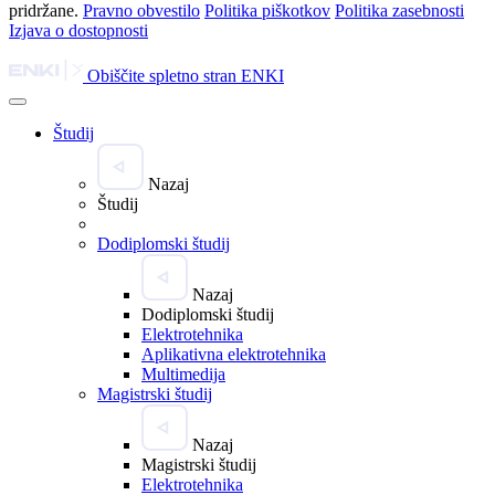
pridržane.
Pravno obvestilo
Politika piškotkov
Politika zasebnosti
Izjava o dostopnosti
Obiščite spletno stran ENKI
Študij
Nazaj
Študij
Dodiplomski študij
Nazaj
Dodiplomski študij
Elektrotehnika
Aplikativna elektrotehnika
Multimedija
Magistrski študij
Nazaj
Magistrski študij
Elektrotehnika