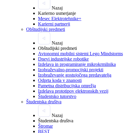
Nazaj
Karierno usmerjanje
Mesec Elektrotehnike+
Karierni partnerji
Obštudijski predmeti
Nazaj
Obštudijski predmeti
Avtonomni mobilni sistemi Lego Mindstorms
Dnevi industrijske robotike
Izdelava in programiranje mikrokrmilnika
Izobraževalno-promocijski projekti
Izobraževanje gostujočega predavatelja
Odprta koda v znanosti
Pametna distribucijska omrežja
Izdelava prototipov elektronskih vezij
Študentsko tutorstvo
Študentska društva
Nazaj
Študentska društva
Štromar
BEST