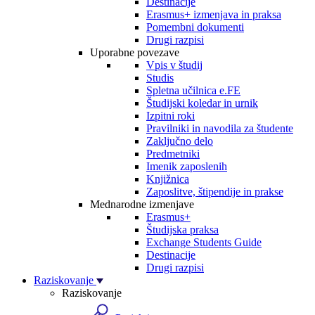
Destinacije
Erasmus+ izmenjava in praksa
Pomembni dokumenti
Drugi razpisi
Uporabne povezave
Vpis v študij
Studis
Spletna učilnica e.FE
Študijski koledar in urnik
Izpitni roki
Pravilniki in navodila za študente
Zaključno delo
Predmetniki
Imenik zaposlenih
Knjižnica
Zaposlitve, štipendije in prakse
Mednarodne izmenjave
Erasmus+
Študijska praksa
Exchange Students Guide
Destinacije
Drugi razpisi
Raziskovanje
Raziskovanje