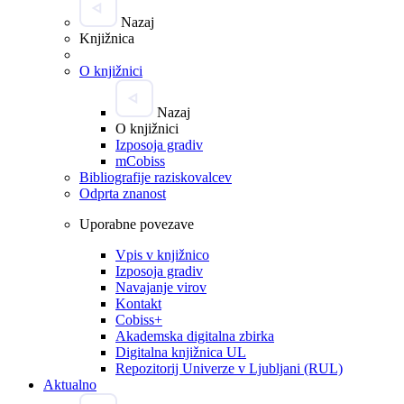
Nazaj
Knjižnica
O knjižnici
Nazaj
O knjižnici
Izposoja gradiv
mCobiss
Bibliografije raziskovalcev
Odprta znanost
Uporabne povezave
Vpis v knjižnico
Izposoja gradiv
Navajanje virov
Kontakt
Cobiss+
Akademska digitalna zbirka
Digitalna knjižnica UL
Repozitorij Univerze v Ljubljani (RUL)
Aktualno