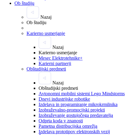
Ob študiju
Nazaj
Ob študiju
Karierno usmerjanje
Nazaj
Karierno usmerjanje
Mesec Elektrotehnike+
Karierni partnerji
Obštudijski predmeti
Nazaj
Obštudijski predmeti
Avtonomni mobilni sistemi Lego Mindstorms
Dnevi industrijske robotike
Izdelava in programiranje mikrokrmilnika
Izobraževalno-promocijski projekti
Izobraževanje gostujočega predavatelja
Odprta koda v znanosti
Pametna distribucijska omrežja
Izdelava prototipov elektronskih vezij