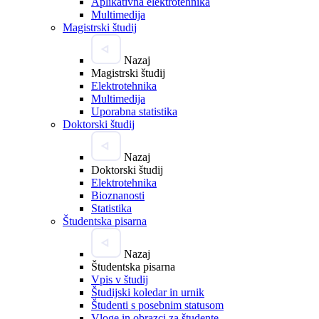
Aplikativna elektrotehnika
Multimedija
Magistrski študij
Nazaj
Magistrski študij
Elektrotehnika
Multimedija
Uporabna statistika
Doktorski študij
Nazaj
Doktorski študij
Elektrotehnika
Bioznanosti
Statistika
Študentska pisarna
Nazaj
Študentska pisarna
Vpis v študij
Študijski koledar in urnik
Študenti s posebnim statusom
Vloge in obrazci za študente