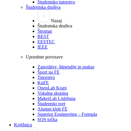
Študentsko tutorstvo
Študentska društva
Nazaj
Študentska društva
Štromar
BEST
EESTEC
IEEE
Uporabne povezave
Zaposlitve, štipendije in prakse
Šport na FE
Tutorstvo
KuFE
OpenLab Kranj
Vokalna skupina
MakerLab Ljubljana
Študentski svet
Alumni klub FE
Superior Engineering – Formula
SOS točka
Knjižnica