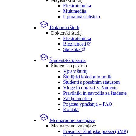
Magistrski študij
Elektrotehnika
Multimedija
Uporabna statistika
Doktorski študij
Doktorski študij
Elektrotehnika
Bioznanosti
Statistika
Študentska pisarna
Študentska pisarna
Vpis v študij
Študijski koledar in urnik
Študenti s posebnim statusom
Vloge in obrazci za študente
Pravilniki in navodila za študente
Zaključno delo
Pogosta vprašanja – FAQ
Kontakt
Mednarodne izmenjave
Mednarodne izmenjave
Erasmus+ študijska praksa (SMP)