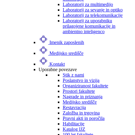
Laboratorij za multimedijo
Laboratorij za sevanje in optiko
Laboratorij za telekomunikacije
Laboratorij za uporabniku
prilagojene komunikacije in
ambientno inteligenco
Imenik zaposlenih
Medijsko središče
Kontakt
Uporabne povezave
Stik z nami
Poslanstvo in vizija
Organiziranost fakultete
Prostori fakultete
Nagrade in priznanja
Medijsko središče
Restavracija
Založba in trgovina
Pravni akti in poročila
Habilitacije
Katalog IJZ
100 let fakultete