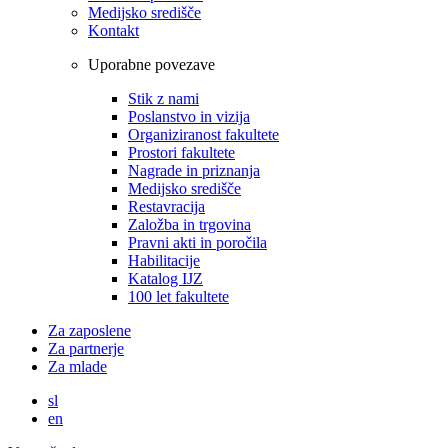
Medijsko središče
Kontakt
Uporabne povezave
Stik z nami
Poslanstvo in vizija
Organiziranost fakultete
Prostori fakultete
Nagrade in priznanja
Medijsko središče
Restavracija
Založba in trgovina
Pravni akti in poročila
Habilitacije
Katalog IJZ
100 let fakultete
Za zaposlene
Za partnerje
Za mlade
sl
en