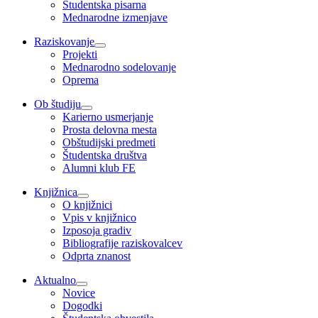
Študentska pisarna
Mednarodne izmenjave
Raziskovanje
Projekti
Mednarodno sodelovanje
Oprema
Ob študiju
Karierno usmerjanje
Prosta delovna mesta
Obštudijski predmeti
Študentska društva
Alumni klub FE
Knjižnica
O knjižnici
Vpis v knjižnico
Izposoja gradiv
Bibliografije raziskovalcev
Odprta znanost
Aktualno
Novice
Dogodki