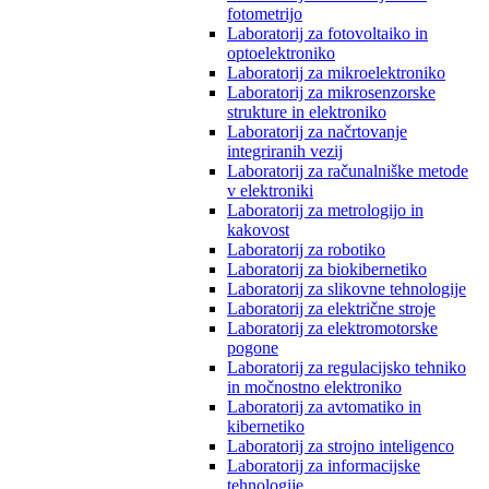
fotometrijo
Laboratorij za fotovoltaiko in
optoelektroniko
Laboratorij za mikroelektroniko
Laboratorij za mikrosenzorske
strukture in elektroniko
Laboratorij za načrtovanje
integriranih vezij
Laboratorij za računalniške metode
v elektroniki
Laboratorij za metrologijo in
kakovost
Laboratorij za robotiko
Laboratorij za biokibernetiko
Laboratorij za slikovne tehnologije
Laboratorij za električne stroje
Laboratorij za elektromotorske
pogone
Laboratorij za regulacijsko tehniko
in močnostno elektroniko
Laboratorij za avtomatiko in
kibernetiko
Laboratorij za strojno inteligenco
Laboratorij za informacijske
tehnologije