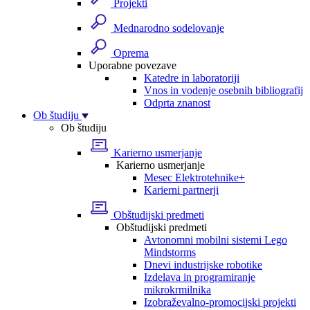
Projekti
Mednarodno sodelovanje
Oprema
Uporabne povezave
Katedre in laboratoriji
Vnos in vodenje osebnih bibliografij
Odprta znanost
Ob študiju
Ob študiju
Karierno usmerjanje
Karierno usmerjanje
Mesec Elektrotehnike+
Karierni partnerji
Obštudijski predmeti
Obštudijski predmeti
Avtonomni mobilni sistemi Lego
Mindstorms
Dnevi industrijske robotike
Izdelava in programiranje
mikrokrmilnika
Izobraževalno-promocijski projekti