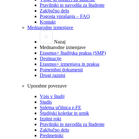
Pravilniki in navodila za študente
Zaključno delo
Pogosta vprašanja – FAQ
Kontakt
Mednarodne izmenjave
Nazaj
Mednarodne izmenjave
Erasmus+ študijska praksa (SMP)
Destinacije
Erasmus+ izmenjava in praksa
Pomembni dokumenti
Drugi razpisi
Uporabne povezave
Vpis v študij
Studis
Spletna učilnica e.FE
Študijski koledar in urnik
Izpitni roki
Pravilniki in navodila za študente
Zaključno delo
Predmetniki