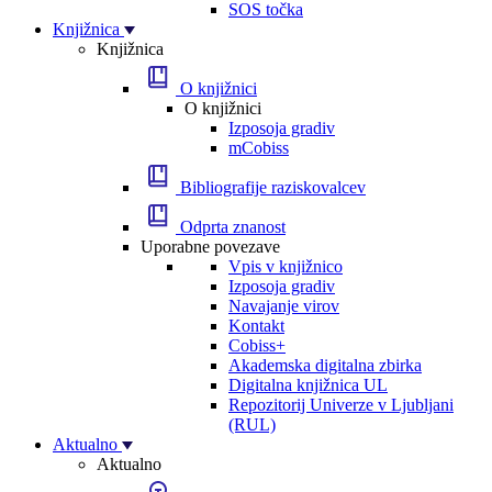
SOS točka
Knjižnica
Knjižnica
O knjižnici
O knjižnici
Izposoja gradiv
mCobiss
Bibliografije raziskovalcev
Odprta znanost
Uporabne povezave
Vpis v knjižnico
Izposoja gradiv
Navajanje virov
Kontakt
Cobiss+
Akademska digitalna zbirka
Digitalna knjižnica UL
Repozitorij Univerze v Ljubljani
(RUL)
Aktualno
Aktualno