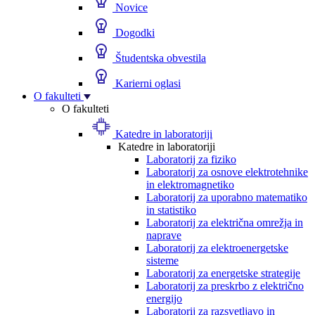
Novice
Dogodki
Študentska obvestila
Karierni oglasi
O fakulteti
O fakulteti
Katedre in laboratoriji
Katedre in laboratoriji
Laboratorij za fiziko
Laboratorij za osnove elektrotehnike
in elektromagnetiko
Laboratorij za uporabno matematiko
in statistiko
Laboratorij za električna omrežja in
naprave
Laboratorij za elektroenergetske
sisteme
Laboratorij za energetske strategije
Laboratorij za preskrbo z električno
energijo
Laboratorij za razsvetljavo in