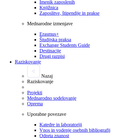
Imenik zaposlenih
Knjižnica
Zaposlitve, štipendije in prakse
Mednarodne izmenjave
Erasmus+
Študijska praksa
Exchange Students Guide
Destinacije
Drugi razpisi
Raziskovanje
Nazaj
Raziskovanje
Projekti
Mednarodno sodelovanje
Oprema
Uporabne povezave
Katedre in laboratoriji
Vnos in vodenje osebnih bibliografij
Odprta znanost