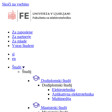
Skoči na vsebino
Za zaposlene
Za partnerje
Za mlade
Vstop študent
sl
en
Študij
Študij
Dodiplomski študij
Dodiplomski študij
Elektrotehnika
Aplikativna elektrotehnika
Multimedija
Magistrski študij