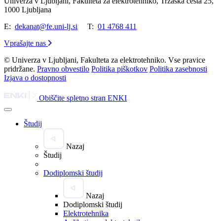
Univerza v Ljubljani, Fakulteta za elektrotehniko, Tržaška cesta 25,
1000 Ljubljana
E:
dekanat@fe.uni-lj.si
T:
01 4768 411
Vprašajte nas
© Univerza v Ljubljani, Fakulteta za elektrotehniko. Vse pravice
pridržane.
Pravno obvestilo
Politika piškotkov
Politika zasebnosti
Izjava o dostopnosti
Obiščite spletno stran ENKI
Študij
Nazaj
Študij
Dodiplomski študij
Nazaj
Dodiplomski študij
Elektrotehnika