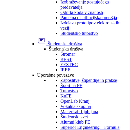
Izobraževanje gostujočega
predavatelja
Odprta koda v znanosti
Pametna distribucijska omrežja
Izdelava prototipov elektronskih
vezij
Študentsko tutorstvo
Študentska društva
Študentska društva
Štromar
BEST
EESTEC
IEEE
Uporabne povezave
Zaposlitve, štipendije in prakse
Šport na FE
Tutorstvo
KuFE
OpenLab Kranj
Vokalna skupina
MakerLab Ljubljana
Študentski svet
Alumni klub FE
Superior Engineering – Formula