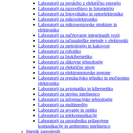
Laboratorij za preskrbo z električno energijo
Laboratorij za razsvetljavo in fotometrijo
Laboratorij za fotovoltaiko in optoelektroniko
Laboratorij za mikroelektroniko
Laboratorij za mikrosenzorske strukture in
elektroniko
Laboratorij za načrtovanje integriranih vezij
Laboratorij za računalniške metode v elektroniki
Laboratorij za metrologijo in kakovost
Laboratorij za robotiko
Laboratorij za biokibernetiko
Laboratorij za slikovne tehnologije
Laboratorij za električne stroje
Laboratorij za elektromotorske pogone
Laboratorij za regulacijsko tehniko in močnostno
elektroniko
Laboratorij za avtomatiko in kibernetiko
Laboratorij za strojno inteligenco
Laboratorij za informacijske tehnologije
Laboratorij za multimedijo
Laboratorij za sevanje in optiko
Laboratorij za telekomunikacije
Laboratorij za uporabniku prilagojene
komunikacije in ambientno inteligenco
Imenik zaposlenih