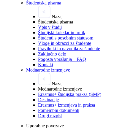
Študentska pisarna
Nazaj
Študentska pisarna
Vpis v študij
Študijski koledar in urnik
Študenti s posebnim statusom
Vloge in obrazci za študente
Pravilniki in navodila za študente
Zaključno delo
Pogosta vprašanja – FAQ
Kontakt
Mednarodne izmenjave
Nazaj
Mednarodne izmenjave
Erasmus+ študijska praksa (SMP)
Destinacije
Erasmus+ izmenjava in praksa
Pomembni dokumenti
Drugi razpisi
Uporabne povezave