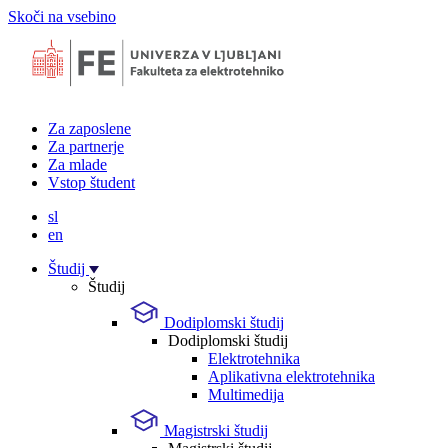
Skoči na vsebino
Za zaposlene
Za partnerje
Za mlade
Vstop študent
sl
en
Študij
Študij
Dodiplomski študij
Dodiplomski študij
Elektrotehnika
Aplikativna elektrotehnika
Multimedija
Magistrski študij