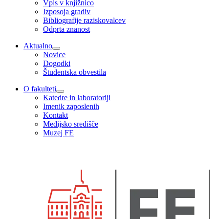
Vpis v knjižnico
Izposoja gradiv
Bibliografije raziskovalcev
Odprta znanost
Aktualno
Novice
Dogodki
Študentska obvestila
O fakulteti
Katedre in laboratoriji
Imenik zaposlenih
Kontakt
Medijsko središče
Muzej FE