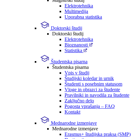
Magistrski študij
Elektrotehnika
Multimedija
Uporabna statistika
Doktorski študij
Doktorski študij
Elektrotehnika
Bioznanosti
Statistika
Študentska pisarna
Študentska pisarna
Vpis v študij
Študijski koledar in urnik
Študenti s posebnim statusom
Vloge in obrazci za študente
Pravilniki in navodila za študente
Zaključno delo
Pogosta vprašanja – FAQ
Kontakt
Mednarodne izmenjave
Mednarodne izmenjave
Erasmus+ študijska praksa (SMP)