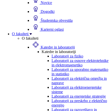
Novice
Dogodki
Študentska obvestila
Karierni oglasi
O fakulteti
O fakulteti
Katedre in laboratoriji
Katedre in laboratoriji
Laboratorij za fiziko
Laboratorij za osnove elektrotehnike
in elektromagnetiko
Laboratorij za uporabno matematiko
in statistiko
Laboratorij za električna omrežja in
naprave
Laboratorij za elektroenergetske
sisteme
Laboratorij za energetske strategije
Laboratorij za preskrbo z električno
energijo
Laboratorij za razsvetljavo in