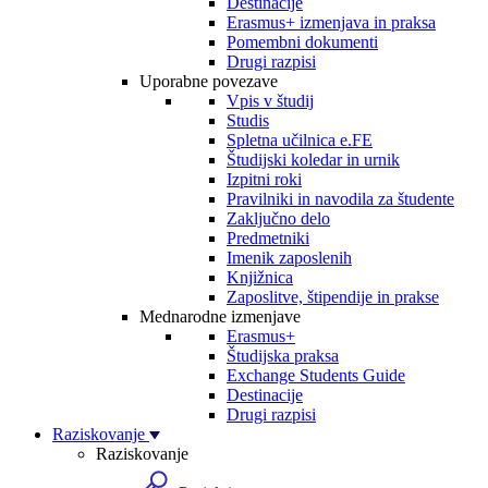
Destinacije
Erasmus+ izmenjava in praksa
Pomembni dokumenti
Drugi razpisi
Uporabne povezave
Vpis v študij
Studis
Spletna učilnica e.FE
Študijski koledar in urnik
Izpitni roki
Pravilniki in navodila za študente
Zaključno delo
Predmetniki
Imenik zaposlenih
Knjižnica
Zaposlitve, štipendije in prakse
Mednarodne izmenjave
Erasmus+
Študijska praksa
Exchange Students Guide
Destinacije
Drugi razpisi
Raziskovanje
Raziskovanje