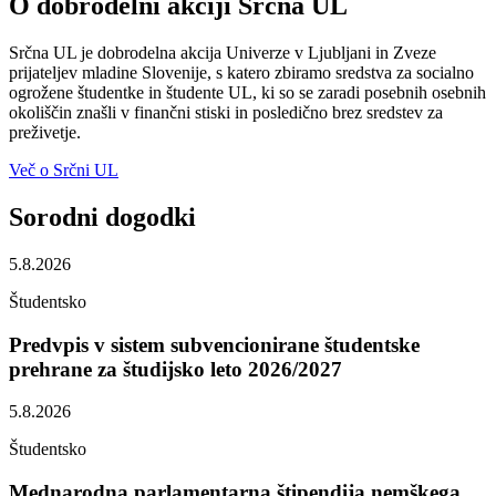
O dobrodelni akciji Srčna UL
Srčna UL je dobrodelna akcija Univerze v Ljubljani in Zveze
prijateljev mladine Slovenije, s katero zbiramo sredstva za socialno
ogrožene študentke in študente UL, ki so se zaradi posebnih osebnih
okoliščin znašli v finančni stiski in posledično brez sredstev za
preživetje.
Več o Srčni UL
Sorodni
dogodki
5.8.2026
Študentsko
Predvpis v sistem subvencionirane študentske
prehrane za študijsko leto 2026/2027
5.8.2026
Študentsko
Mednarodna parlamentarna štipendija nemškega