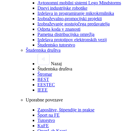
Avtonomni mobilni sistemi Lego Mindstorms
Dnevi industrijske robotike
Izdelava in programiranje mikrokrmilnika
Izobraževalno-promocijski projekti
Izobraževanje gostujočega predavatelja
Odprta koda v znanosti
Pametna distribucijska omrežja
Izdelava prototipov elektronskih vezij
Študentsko tutorstvo
Študentska društva
Nazaj
Študentska društva
Štromar
BEST
EESTEC
IEEE
Uporabne povezave
Zaposlitve, štipendije in prakse
Šport na FE
Tutorstvo
KuFE
OpenLab Kranj