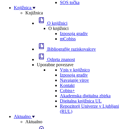
SOS točka
Knjižnica
Knjižnica
O knjižnici
O knjižnici
Izposoja gradiv
mCobiss
Bibliografije raziskovalcev
Odprta znanost
Uporabne povezave
Vpis v knjižnico
Izposoja gradiv
Navajanje virov
Kontakt
Cobiss+
Akademska digitalna zbirka
Digitalna knjižnica UL
Repozitorij Univerze v Ljubljani
(RUL)
Aktualno
Aktualno