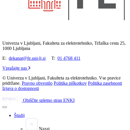
Univerza v Ljubljani, Fakulteta za elektrotehniko, Tržaška cesta 25,
1000 Ljubljana
E:
dekanat@fe.uni-lj.si
T:
01 4768 411
Vprašajte nas
© Univerza v Ljubljani, Fakulteta za elektrotehniko. Vse pravice
pridržane.
Pravno obvestilo
Politika piškotkov
Politika zasebnosti
Izjava o dostopnosti
Obiščite spletno stran ENKI
Študij
Nazaj