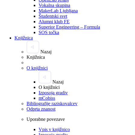
Vokalna skupina
MakerLab Ljubljana
Študentski svet
Alumni klub FE
Superior Engineering – Formula
SOS točka
Knjižnica
Nazaj
Knjižnica
O knjižnici
Nazaj
O knjižnici
Izposoja gradiv
mCobiss
Bibliografije raziskovalcev
Odprta znanost
Uporabne povezave
Vpis v knjižnico
Izposoja gradiv