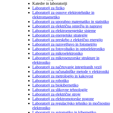
Katedre in laboratoriji
Laboratorij za fiziko
Laboratorij za osnove elektrotehnike in
elektromagnetiko
Laboratorij za uporabno matematiko in statistiko
Laboratorij za električna omrežja in naprave
Laboratorij za elektroenergetske sisteme
Laboratorij za energetske strategije
Laboratorij za preskrbo z električno energijo
Laboratorij za razsvetljavo in fotometrijo
Laboratorij za fotovoltaiko in optoelektroniko
Laboratorij za mikroelektroniko
Laboratorij za mikrosenzorske strukture in
elektroniko
Laboratorij za načrtovanje integriranih vezij
Laboratorij za računalniške metode v elektroniki
Laboratorij za metrologijo in kakovost
Laboratorij za robotiko
Laboratorij za biokibernetiko
Laboratorij za slikovne tehnologije
Laboratorij za električne stroje
Laboratorij za elektromotorske pogone
Laboratorij za regulacijsko tehniko in močnostno
elektroniko
Laboratorij za avtomatiko in kibernetiko