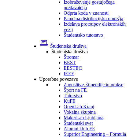
Izobraževanje gostujočega
predavatelja
Odprta koda v znanosti
Pametna distribucijska omrežja
Izdelava prototipov elektronskih
vezij
Študentsko tutorstvo
Študentska društva
Študentska društva
Štromar
BEST
EESTEC
IEEE
Uporabne povezave
Zaposlitve, štipendije in prakse
Šport na FE
Tutorstvo
KuFE
OpenLab Kranj
Vokalna skupina
MakerLab Ljubljana
Študentski svet
Alumni klub FE
Superior Engineering – Formula