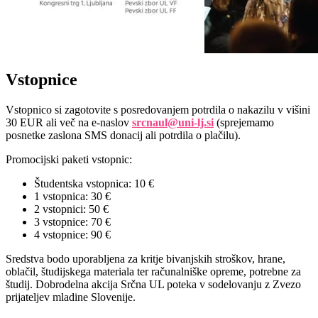
Vstopnice
Vstopnico si zagotovite s posredovanjem potrdila o nakazilu v višini
30 EUR ali več na e-naslov
srcnaul@uni-lj.si
(sprejemamo
posnetke zaslona SMS donacij ali potrdila o plačilu).
Promocijski paketi vstopnic:
Študentska vstopnica: 10 €
1 vstopnica: 30 €
2 vstopnici: 50 €
3 vstopnice: 70 €
4 vstopnice: 90 €
Sredstva bodo uporabljena za kritje bivanjskih stroškov, hrane,
oblačil, študijskega materiala ter računalniške opreme, potrebne za
študij. Dobrodelna akcija Srčna UL poteka v sodelovanju z Zvezo
prijateljev mladine Slovenije.