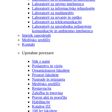
Laboratorij za strojno inteligenco
Laboratorij za informacijske tehnologije
Laboratorij za multimedijo
Laboratorij za sevanje in optiko
Laboratorij za telekomunikacije
Laboratorij za uporabniku prilagojene
komunikacije in ambientno inteligenco
Imenik zaposlenih
Medijsko središče
Kontakt
Uporabne povezave
Stik z nami
Poslanstvo in vizija
Organiziranost fakultete
Prostori fakultete
Nagrade in priznanja
Medijsko središče
Restavracija
Založba in trgovina
Pravni akti in poročila
Habilitacije
Katalog IJZ
100 let fakultete