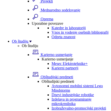
Projekti
Mednarodno sodelovanje
Oprema
Uporabne povezave
Katedre in laboratoriji
Vnos in vodenje osebnih bibliografij
Odprta znanost
Ob študiju
Ob študiju
Karierno usmerjanje
Karierno usmerjanje
Mesec Elektrotehnike+
Karierni partnerji
Obštudijski predmeti
Obštudijski predmeti
Avtonomni mobilni sistemi Lego
Mindstorms
Dnevi industrijske robotike
Izdelava in programiranje
mikrokrmilnika
Izobraževalno-promocijski projekti