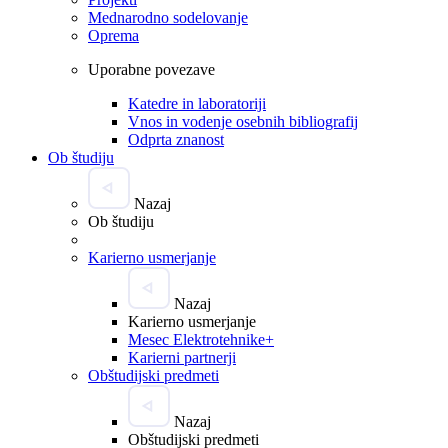
Mednarodno sodelovanje
Oprema
Uporabne povezave
Katedre in laboratoriji
Vnos in vodenje osebnih bibliografij
Odprta znanost
Ob študiju
Nazaj
Ob študiju
Karierno usmerjanje
Nazaj
Karierno usmerjanje
Mesec Elektrotehnike+
Karierni partnerji
Obštudijski predmeti
Nazaj
Obštudijski predmeti