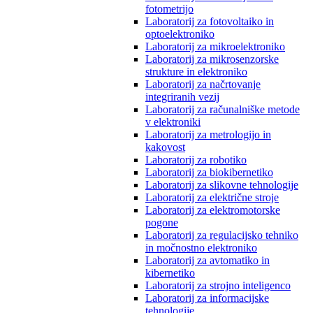
fotometrijo
Laboratorij za fotovoltaiko in
optoelektroniko
Laboratorij za mikroelektroniko
Laboratorij za mikrosenzorske
strukture in elektroniko
Laboratorij za načrtovanje
integriranih vezij
Laboratorij za računalniške metode
v elektroniki
Laboratorij za metrologijo in
kakovost
Laboratorij za robotiko
Laboratorij za biokibernetiko
Laboratorij za slikovne tehnologije
Laboratorij za električne stroje
Laboratorij za elektromotorske
pogone
Laboratorij za regulacijsko tehniko
in močnostno elektroniko
Laboratorij za avtomatiko in
kibernetiko
Laboratorij za strojno inteligenco
Laboratorij za informacijske
tehnologije