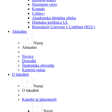
Navajanje virov
Kontakt
Cobiss+
Akademska digitalna zbirka
Digitalna knjižnica UL
Repozitorij Univerze v Ljubljani (RUL)
Aktualno
Nazaj
Aktualno
Novice
Dogodki
Študentska obvestila
Karierni oglasi
O fakulteti
Nazaj
O fakulteti
Katedre in laboratoriji
Nazaj