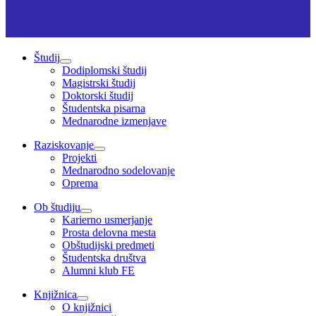
Študij
Dodiplomski študij
Magistrski študij
Doktorski študij
Študentska pisarna
Mednarodne izmenjave
Raziskovanje
Projekti
Mednarodno sodelovanje
Oprema
Ob študiju
Karierno usmerjanje
Prosta delovna mesta
Obštudijski predmeti
Študentska društva
Alumni klub FE
Knjižnica
O knjižnici