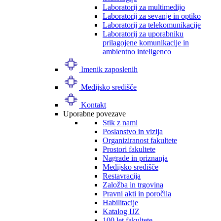
Laboratorij za multimedijo
Laboratorij za sevanje in optiko
Laboratorij za telekomunikacije
Laboratorij za uporabniku
prilagojene komunikacije in
ambientno inteligenco
Imenik zaposlenih
Medijsko središče
Kontakt
Uporabne povezave
Stik z nami
Poslanstvo in vizija
Organiziranost fakultete
Prostori fakultete
Nagrade in priznanja
Medijsko središče
Restavracija
Založba in trgovina
Pravni akti in poročila
Habilitacije
Katalog IJZ
100 let fakultete