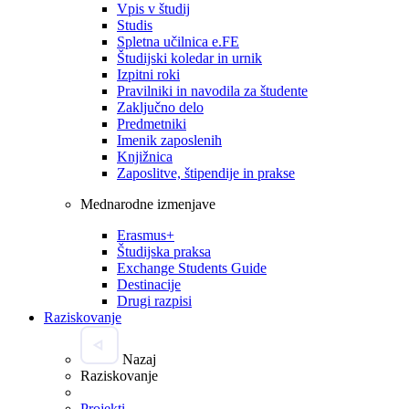
Vpis v študij
Studis
Spletna učilnica e.FE
Študijski koledar in urnik
Izpitni roki
Pravilniki in navodila za študente
Zaključno delo
Predmetniki
Imenik zaposlenih
Knjižnica
Zaposlitve, štipendije in prakse
Mednarodne izmenjave
Erasmus+
Študijska praksa
Exchange Students Guide
Destinacije
Drugi razpisi
Raziskovanje
Nazaj
Raziskovanje
Projekti