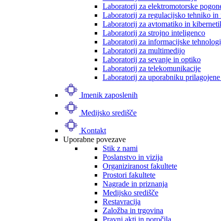
Laboratorij za elektromotorske pogon
Laboratorij za regulacijsko tehniko i
Laboratorij za avtomatiko in kibernet
Laboratorij za strojno inteligenco
Laboratorij za informacijske tehnologi
Laboratorij za multimedijo
Laboratorij za sevanje in optiko
Laboratorij za telekomunikacije
Laboratorij za uporabniku prilagojene
Imenik zaposlenih
Medijsko središče
Kontakt
Uporabne povezave
Stik z nami
Poslanstvo in vizija
Organiziranost fakultete
Prostori fakultete
Nagrade in priznanja
Medijsko središče
Restavracija
Založba in trgovina
Pravni akti in poročila