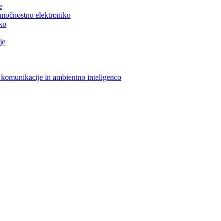
e
n močnostno elektroniko
iko
je
 komunikacije in ambientno inteligenco