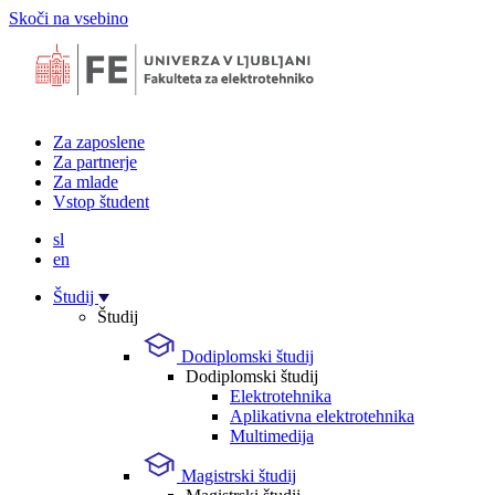
Skoči na vsebino
Za zaposlene
Za partnerje
Za mlade
Vstop študent
sl
en
Študij
Študij
Dodiplomski študij
Dodiplomski študij
Elektrotehnika
Aplikativna elektrotehnika
Multimedija
Magistrski študij