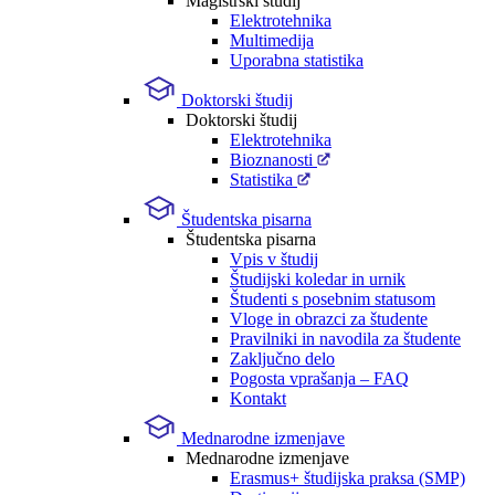
Magistrski študij
Elektrotehnika
Multimedija
Uporabna statistika
Doktorski študij
Doktorski študij
Elektrotehnika
Bioznanosti
Statistika
Študentska pisarna
Študentska pisarna
Vpis v študij
Študijski koledar in urnik
Študenti s posebnim statusom
Vloge in obrazci za študente
Pravilniki in navodila za študente
Zaključno delo
Pogosta vprašanja – FAQ
Kontakt
Mednarodne izmenjave
Mednarodne izmenjave
Erasmus+ študijska praksa (SMP)