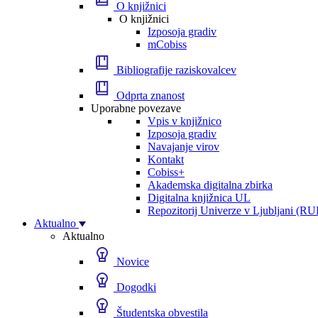
O knjižnici
O knjižnici
Izposoja gradiv
mCobiss
Bibliografije raziskovalcev
Odprta znanost
Uporabne povezave
Vpis v knjižnico
Izposoja gradiv
Navajanje virov
Kontakt
Cobiss+
Akademska digitalna zbirka
Digitalna knjižnica UL
Repozitorij Univerze v Ljubljani (RU
Aktualno
Aktualno
Novice
Dogodki
Študentska obvestila