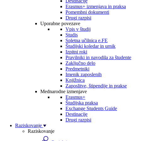
Destinacije
Erasmus+ izmenjava in praksa
Pomembni dokumenti
Drugi razpisi
Uporabne povezave
Vpis v študij
Studis
Spletna učilnica e.FE
Študijski koledar in urnik
Izpitni roki
Pravilniki in navodila za študente
Zaključno delo
Predmetniki
Imenik zaposlenih
Knjižnica
Zaposlitve, štipendije in prakse
Mednarodne izmenjave
Erasmus+
Študijska praksa
Exchange Students Guide
Destinacije
Drugi razpisi
Raziskovanje
Raziskovanje