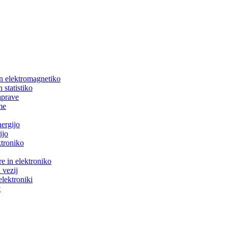
in elektromagnetiko
 statistiko
aprave
me
nergijo
ijo
ktroniko
e in elektroniko
 vezij
elektroniki
t