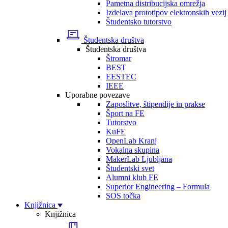
Pametna distribucijska omrežja
Izdelava prototipov elektronskih vezij
Študentsko tutorstvo
Študentska društva
Študentska društva
Štromar
BEST
EESTEC
IEEE
Uporabne povezave
Zaposlitve, štipendije in prakse
Šport na FE
Tutorstvo
KuFE
OpenLab Kranj
Vokalna skupina
MakerLab Ljubljana
Študentski svet
Alumni klub FE
Superior Engineering – Formula
SOS točka
Knjižnica
Knjižnica