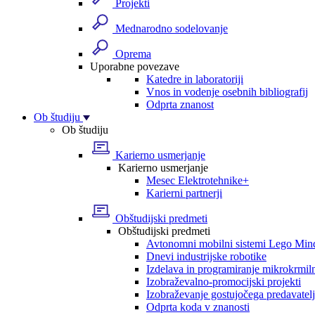
Projekti
Mednarodno sodelovanje
Oprema
Uporabne povezave
Katedre in laboratoriji
Vnos in vodenje osebnih bibliografij
Odprta znanost
Ob študiju
Ob študiju
Karierno usmerjanje
Karierno usmerjanje
Mesec Elektrotehnike+
Karierni partnerji
Obštudijski predmeti
Obštudijski predmeti
Avtonomni mobilni sistemi Lego Min
Dnevi industrijske robotike
Izdelava in programiranje mikrokrmil
Izobraževalno-promocijski projekti
Izobraževanje gostujočega predavatel
Odprta koda v znanosti