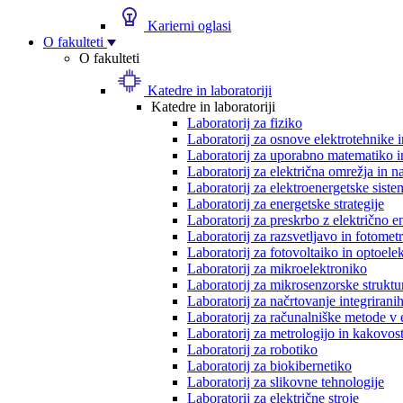
Karierni oglasi
O fakulteti
O fakulteti
Katedre in laboratoriji
Katedre in laboratoriji
Laboratorij za fiziko
Laboratorij za osnove elektrotehnike 
Laboratorij za uporabno matematiko in
Laboratorij za električna omrežja in n
Laboratorij za elektroenergetske siste
Laboratorij za energetske strategije
Laboratorij za preskrbo z električno e
Laboratorij za razsvetljavo in fotometr
Laboratorij za fotovoltaiko in optoele
Laboratorij za mikroelektroniko
Laboratorij za mikrosenzorske struktur
Laboratorij za načrtovanje integriranih
Laboratorij za računalniške metode v 
Laboratorij za metrologijo in kakovos
Laboratorij za robotiko
Laboratorij za biokibernetiko
Laboratorij za slikovne tehnologije
Laboratorij za električne stroje