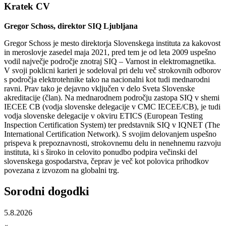
Kratek CV
Gregor Schoss, direktor SIQ Ljubljana
Gregor Schoss je mesto direktorja Slovenskega instituta za kakovost
in meroslovje zasedel maja 2021, pred tem je od leta 2009 uspešno
vodil največje področje znotraj SIQ – Varnost in elektromagnetika.
V svoji poklicni karieri je sodeloval pri delu več strokovnih odborov
s področja elektrotehnike tako na nacionalni kot tudi mednarodni
ravni. Prav tako je dejavno vključen v delo Sveta Slovenske
akreditacije (član). Na mednarodnem področju zastopa SIQ v shemi
IECEE CB (vodja slovenske delegacije v CMC IECEE/CB), je tudi
vodja slovenske delegacije v okviru ETICS (European Testing
Inspection Certification System) ter predstavnik SIQ v IQNET (The
International Certification Network). S svojim delovanjem uspešno
prispeva k prepoznavnosti, strokovnemu delu in nenehnemu razvoju
instituta, ki s široko in celovito ponudbo podpira večinski del
slovenskega gospodarstva, čeprav je več kot polovica prihodkov
povezana z izvozom na globalni trg.
Sorodni
dogodki
5.8.2026