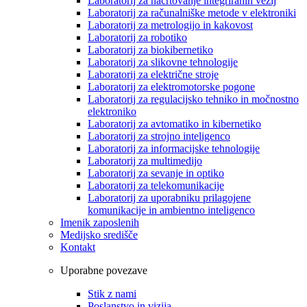
Laboratorij za načrtovanje integriranih vezij
Laboratorij za računalniške metode v elektroniki
Laboratorij za metrologijo in kakovost
Laboratorij za robotiko
Laboratorij za biokibernetiko
Laboratorij za slikovne tehnologije
Laboratorij za električne stroje
Laboratorij za elektromotorske pogone
Laboratorij za regulacijsko tehniko in močnostno
elektroniko
Laboratorij za avtomatiko in kibernetiko
Laboratorij za strojno inteligenco
Laboratorij za informacijske tehnologije
Laboratorij za multimedijo
Laboratorij za sevanje in optiko
Laboratorij za telekomunikacije
Laboratorij za uporabniku prilagojene
komunikacije in ambientno inteligenco
Imenik zaposlenih
Medijsko središče
Kontakt
Uporabne povezave
Stik z nami
Poslanstvo in vizija