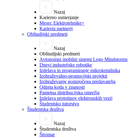
Nazaj
Karierno usmerjanje
Mesec Elektrotehnike+
Karierni partnerji
Obštudijski predmeti
Nazaj
Obštudijski predmeti
Avtonomni mobilni sistemi Lego Mindstorms
Dnevi industrijske robotike
Izdelava in programiranje mikrokrmilnika
Izobraževalno-promocijski projekti
Izobraževanje gostujočega predavatelja
Odprta koda v znanosti
Pametna distribucijska omrežja
Izdelava prototipov elektronskih vezij
Študentsko tutorstvo
Študentska društva
Nazaj
Študentska društva
Štromar