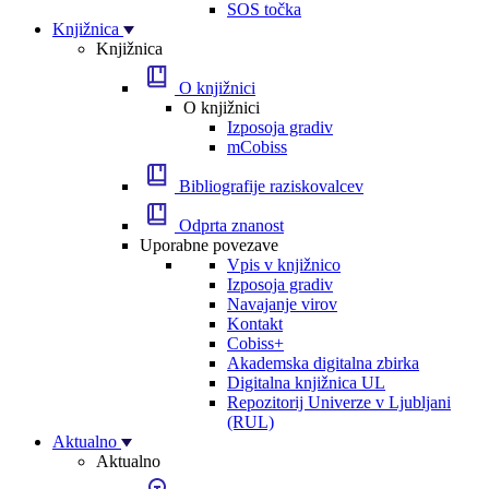
SOS točka
Knjižnica
Knjižnica
O knjižnici
O knjižnici
Izposoja gradiv
mCobiss
Bibliografije raziskovalcev
Odprta znanost
Uporabne povezave
Vpis v knjižnico
Izposoja gradiv
Navajanje virov
Kontakt
Cobiss+
Akademska digitalna zbirka
Digitalna knjižnica UL
Repozitorij Univerze v Ljubljani
(RUL)
Aktualno
Aktualno