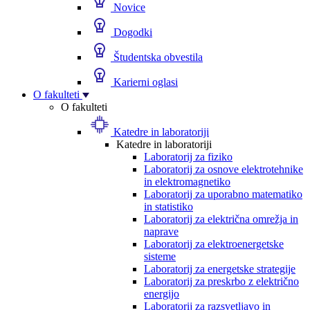
Novice
Dogodki
Študentska obvestila
Karierni oglasi
O fakulteti
O fakulteti
Katedre in laboratoriji
Katedre in laboratoriji
Laboratorij za fiziko
Laboratorij za osnove elektrotehnike
in elektromagnetiko
Laboratorij za uporabno matematiko
in statistiko
Laboratorij za električna omrežja in
naprave
Laboratorij za elektroenergetske
sisteme
Laboratorij za energetske strategije
Laboratorij za preskrbo z električno
energijo
Laboratorij za razsvetljavo in