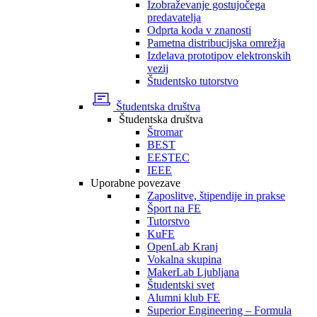
Izobraževanje gostujočega
predavatelja
Odprta koda v znanosti
Pametna distribucijska omrežja
Izdelava prototipov elektronskih
vezij
Študentsko tutorstvo
Študentska društva
Študentska društva
Štromar
BEST
EESTEC
IEEE
Uporabne povezave
Zaposlitve, štipendije in prakse
Šport na FE
Tutorstvo
KuFE
OpenLab Kranj
Vokalna skupina
MakerLab Ljubljana
Študentski svet
Alumni klub FE
Superior Engineering – Formula