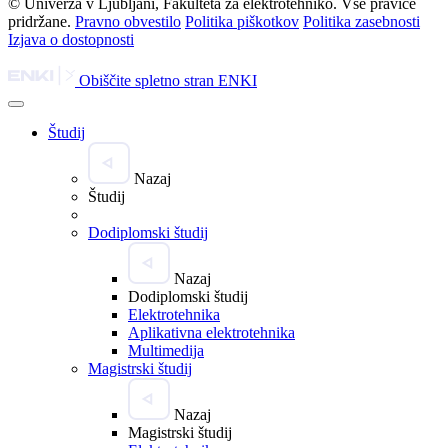
© Univerza v Ljubljani, Fakulteta za elektrotehniko. Vse pravice
pridržane.
Pravno obvestilo
Politika piškotkov
Politika zasebnosti
Izjava o dostopnosti
Obiščite spletno stran ENKI
Študij
Nazaj
Študij
Dodiplomski študij
Nazaj
Dodiplomski študij
Elektrotehnika
Aplikativna elektrotehnika
Multimedija
Magistrski študij
Nazaj
Magistrski študij