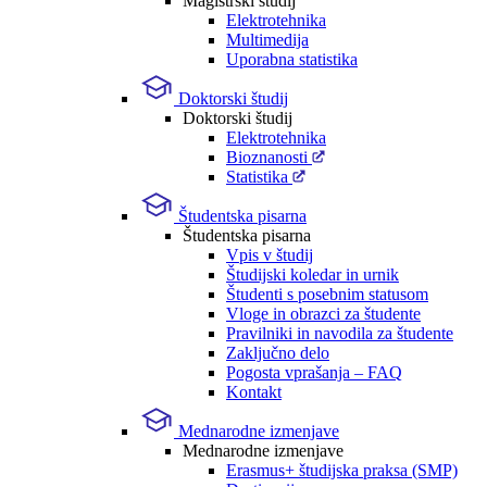
Magistrski študij
Elektrotehnika
Multimedija
Uporabna statistika
Doktorski študij
Doktorski študij
Elektrotehnika
Bioznanosti
Statistika
Študentska pisarna
Študentska pisarna
Vpis v študij
Študijski koledar in urnik
Študenti s posebnim statusom
Vloge in obrazci za študente
Pravilniki in navodila za študente
Zaključno delo
Pogosta vprašanja – FAQ
Kontakt
Mednarodne izmenjave
Mednarodne izmenjave
Erasmus+ študijska praksa (SMP)