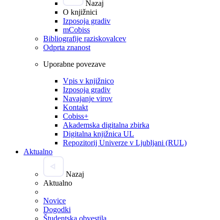
Nazaj
O knjižnici
Izposoja gradiv
mCobiss
Bibliografije raziskovalcev
Odprta znanost
Uporabne povezave
Vpis v knjižnico
Izposoja gradiv
Navajanje virov
Kontakt
Cobiss+
Akademska digitalna zbirka
Digitalna knjižnica UL
Repozitorij Univerze v Ljubljani (RUL)
Aktualno
Nazaj
Aktualno
Novice
Dogodki
Študentska obvestila