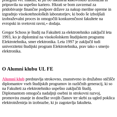
pripravila na uspešno kariero. Hkrati se bom zavzemal za
pridobivanje finančne podpore države za nakup merilne opreme in
izgradnjo visokotehnoloških laboratorijev, ki bodo še izboljšali
izobraževalni proces in omogočili konkurenčnost fakultete na
evropski in svetovni ravni,« dodaja.
Gregor Schoss je študij na Fakulteti za elektrotehniko zaključil leta
1993, ko je diplomiral na visokošolskem študijskem programu
Elektrotehnika, smer elektronika. Leta 1997 je zaključil tudi
univerzitetni študijski program Elektrotehnika, prav tako s smerjo
elektronika.
O Alumni klubu UL FE
Alumni klub
predstavlja strokovno, znanstveno in družabno stičišče
diplomantov vseh študijskih programov in različnih generacij, ki so
na Fakulteti za elektrotehniko uspešno zaključili študij.
Diplomantom omogoča nadaljnji osebni in strokovni razvoj,
promovira znanje in dosežke svojih članov ter skrbi za ugled poklica
elektroinženirja in izobrazbe, ki jo zagotavlja fakulteta.