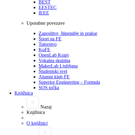
BEST
EESTEC
IEEE
Uporabne povezave
Zaposlitve, štipendije in prakse
Šport na FE
Tutorstvo
KuFE
OpenLab Kranj
Vokalna skupina
MakerLab Ljubljana
Študentski svet
Alumni klub FE
Superior Engineering – Formula
SOS točka
Knjižnica
Nazaj
Knjižnica
O knjižnici