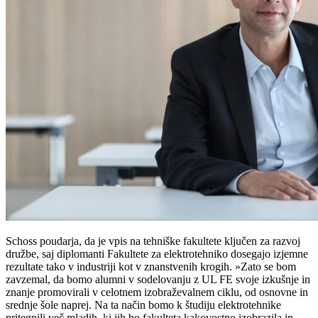
Schoss poudarja, da je vpis na tehniške fakultete ključen za razvoj
družbe, saj diplomanti Fakultete za elektrotehniko dosegajo izjemne
rezultate tako v industriji kot v znanstvenih krogih. »Zato se bom
zavzemal, da bomo alumni v sodelovanju z UL FE svoje izkušnje in
znanje promovirali v celotnem izobraževalnem ciklu, od osnovne in
srednje šole naprej. Na ta način bomo k študiju elektrotehnike
pritegnili več mladih, ki jih bo fakulteta kakovostno izobrazila in