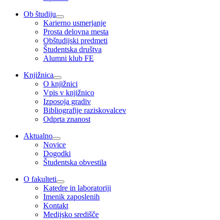
Ob študiju
Karierno usmerjanje
Prosta delovna mesta
Obštudijski predmeti
Študentska društva
Alumni klub FE
Knjižnica
O knjižnici
Vpis v knjižnico
Izposoja gradiv
Bibliografije raziskovalcev
Odprta znanost
Aktualno
Novice
Dogodki
Študentska obvestila
O fakulteti
Katedre in laboratoriji
Imenik zaposlenih
Kontakt
Medijsko središče