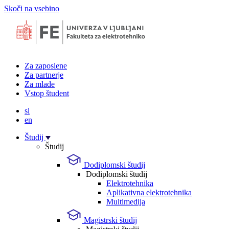
Skoči na vsebino
Za zaposlene
Za partnerje
Za mlade
Vstop študent
sl
en
Študij
Študij
Dodiplomski študij
Dodiplomski študij
Elektrotehnika
Aplikativna elektrotehnika
Multimedija
Magistrski študij