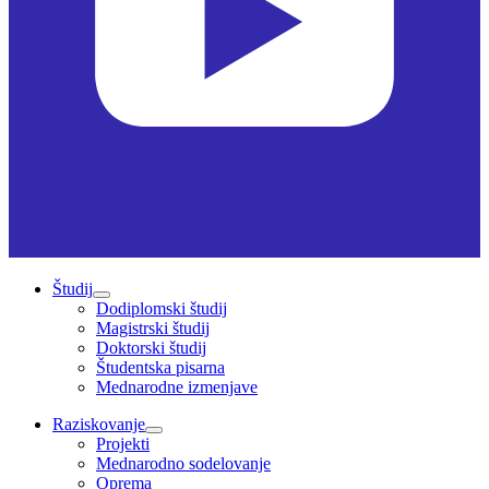
Študij
Dodiplomski študij
Magistrski študij
Doktorski študij
Študentska pisarna
Mednarodne izmenjave
Raziskovanje
Projekti
Mednarodno sodelovanje
Oprema