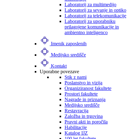
Laboratorij za multimedijo
Laboratorij za sevanje in optiko
Laboratorij za telekomunikacije
Laboratorij za uporabniku
prilagojene komunikacije in
ambientno inteligenco
Imenik zaposlenih
Medijsko središče
Kontakt
Uporabne povezave
Stik z nami
Poslanstvo in vizija
Organiziranost fakultete
Prostori fakultete
Nagrade in priznanja
Medijsko središče
Restavracija
Založba in trgovina
Pravni akti in poročila
Habilitacije
Katalog IJZ
100 let fakultete