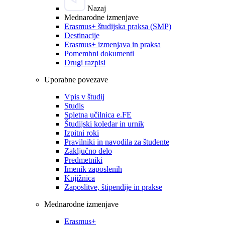
Nazaj
Mednarodne izmenjave
Erasmus+ študijska praksa (SMP)
Destinacije
Erasmus+ izmenjava in praksa
Pomembni dokumenti
Drugi razpisi
Uporabne povezave
Vpis v študij
Studis
Spletna učilnica e.FE
Študijski koledar in urnik
Izpitni roki
Pravilniki in navodila za študente
Zaključno delo
Predmetniki
Imenik zaposlenih
Knjižnica
Zaposlitve, štipendije in prakse
Mednarodne izmenjave
Erasmus+