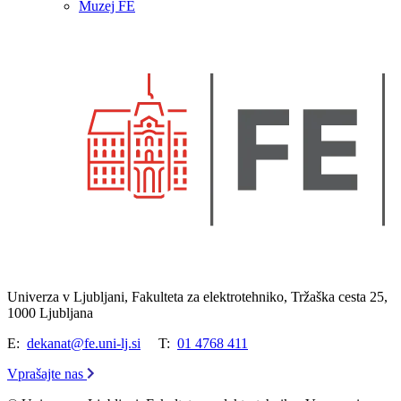
Muzej FE
Univerza v Ljubljani, Fakulteta za elektrotehniko, Tržaška cesta 25,
1000 Ljubljana
E:
dekanat@fe.uni-lj.si
T:
01 4768 411
Vprašajte nas