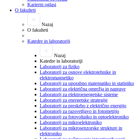
Karierni oglasi
O fakulteti
Nazaj
O fakulteti
Katedre in laboratoriji
Nazaj
Katedre in laboratoriji
Laboratorij za fiziko
Laboratorij za osnove elektrotehnike in
elektromagnetiko
Laboratorij za uporabno matematiko in statistiko
Laboratorij za električna omrežja in naprave
Laboratorij za elektroenergetske sisteme
Laboratorij za energetske strategije
Laboratorij za preskrbo z električno energijo
Laboratorij za razsvetljavo in fotometrijo
Laboratorij za fotovoltaiko in optoelektroniko
Laboratorij za mikroelektroniko
Laboratorij za mikrosenzorske strukture in
elektroniko