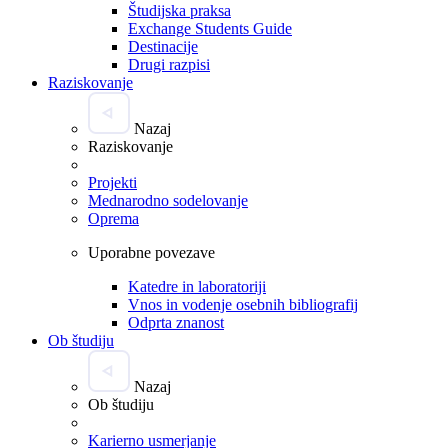
Študijska praksa
Exchange Students Guide
Destinacije
Drugi razpisi
Raziskovanje
Nazaj
Raziskovanje
Projekti
Mednarodno sodelovanje
Oprema
Uporabne povezave
Katedre in laboratoriji
Vnos in vodenje osebnih bibliografij
Odprta znanost
Ob študiju
Nazaj
Ob študiju
Karierno usmerjanje