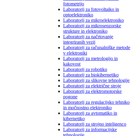
fotometrijo
Laboratorij za fotovoltaiko in
optoelektroniko
Laboratorij za mikroelektroniko
Laboratorij za mikrosenzorske
strukture in elektroniko
Laboratorij za načrtovanje
integriranih vezij
Laboratorij za računalniške metode
v elektroniki
Laboratorij za metrologijo in
kakovost
Laboratorij za robotiko
Laboratorij za biokibernetiko
Laboratorij za slikovne tehnologije
Laboratorij za električne stroje
Laboratorij za elektromotorske
pogone
Laboratorij za regulacijsko tehniko
in močnostno elektroniko
Laboratorij za avtomatiko in
kibernetiko
Laboratorij za strojno inteligenco
Laboratorij za informacijske
tehnologije