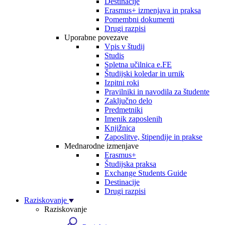
Destinacije
Erasmus+ izmenjava in praksa
Pomembni dokumenti
Drugi razpisi
Uporabne povezave
Vpis v študij
Studis
Spletna učilnica e.FE
Študijski koledar in urnik
Izpitni roki
Pravilniki in navodila za študente
Zaključno delo
Predmetniki
Imenik zaposlenih
Knjižnica
Zaposlitve, štipendije in prakse
Mednarodne izmenjave
Erasmus+
Študijska praksa
Exchange Students Guide
Destinacije
Drugi razpisi
Raziskovanje
Raziskovanje