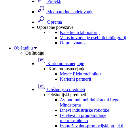
Projekti
Mednarodno sodelovanje
Oprema
Uporabne povezave
Katedre in laboratoriji
Vnos in vodenje osebnih bibliografij
Odprta znanost
Ob študiju
Ob študiju
Karierno usmerjanje
Karierno usmerjanje
Mesec Elektrotehnike+
Karierni partnerji
Obštudijski predmeti
Obštudijski predmeti
Avtonomni mobilni sistemi Lego
Mindstorms
Dnevi industrijske robotike
Izdelava in programiranje
mikrokrmilnika
Izobraževalno-promocijski projekti