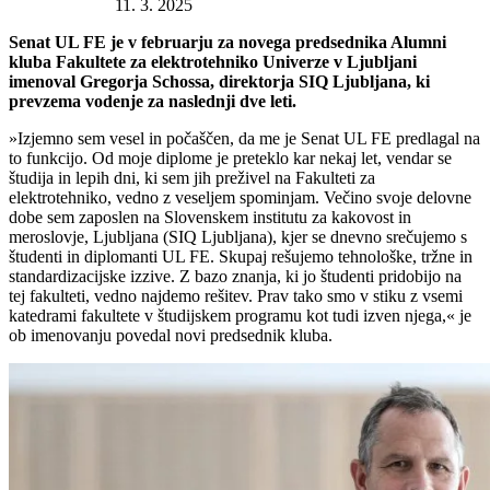
Datum objave:
11. 3. 2025
Senat UL FE je v februarju za novega predsednika Alumni
kluba Fakultete za elektrotehniko Univerze v Ljubljani
imenoval Gregorja Schossa, direktorja SIQ Ljubljana, ki
prevzema vodenje za naslednji dve leti.
»Izjemno sem vesel in počaščen, da me je Senat UL FE predlagal na
to funkcijo. Od moje diplome je preteklo kar nekaj let, vendar se
študija in lepih dni, ki sem jih preživel na Fakulteti za
elektrotehniko, vedno z veseljem spominjam. Večino svoje delovne
dobe sem zaposlen na Slovenskem institutu za kakovost in
meroslovje, Ljubljana (SIQ Ljubljana), kjer se dnevno srečujemo s
študenti in diplomanti UL FE. Skupaj rešujemo tehnološke, tržne in
standardizacijske izzive. Z bazo znanja, ki jo študenti pridobijo na
tej fakulteti, vedno najdemo rešitev. Prav tako smo v stiku z vsemi
katedrami fakultete v študijskem programu kot tudi izven njega,« je
ob imenovanju povedal novi predsednik kluba.