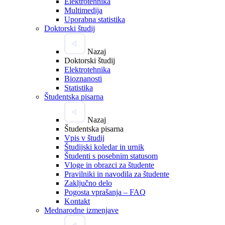
Elektrotehnika
Multimedija
Uporabna statistika
Doktorski študij
Nazaj
Doktorski študij
Elektrotehnika
Bioznanosti
Statistika
Študentska pisarna
Nazaj
Študentska pisarna
Vpis v študij
Študijski koledar in urnik
Študenti s posebnim statusom
Vloge in obrazci za študente
Pravilniki in navodila za študente
Zaključno delo
Pogosta vprašanja – FAQ
Kontakt
Mednarodne izmenjave