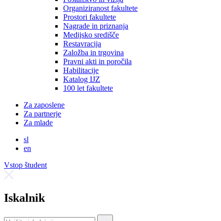
Organiziranost fakultete
Prostori fakultete
Nagrade in priznanja
Medijsko središče
Restavracija
Založba in trgovina
Pravni akti in poročila
Habilitacije
Katalog IJZ
100 let fakultete
Za zaposlene
Za partnerje
Za mlade
sl
en
Vstop študent
Iskalnik