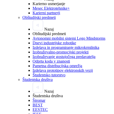
Karierno usmerjanje
Mesec Elektrotehnike+
Karierni partnerji
Obštudijski predmeti
Nazaj
Obštudijski predmeti
Avtonomni mobilni sistemi Lego Mindstorms
Dnevi industrijske robotike
Izdelava in programiranje mikrokrmilnika
Izobraževalno-promocijski projekti
Izobraževanje gostujočega predavatelja
Odprta koda v znanosti
Pametna distribucijska omrežja
Izdelava prototipov elektronskih vezij
Študentsko tutorstvo
Študentska društva
Nazaj
Študentska društva
Štromar
BEST
EESTEC