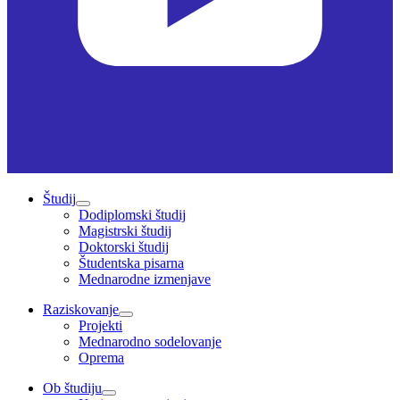
Študij
Dodiplomski študij
Magistrski študij
Doktorski študij
Študentska pisarna
Mednarodne izmenjave
Raziskovanje
Projekti
Mednarodno sodelovanje
Oprema
Ob študiju