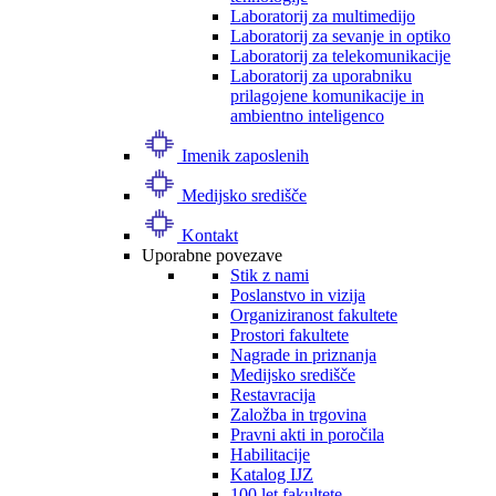
Laboratorij za multimedijo
Laboratorij za sevanje in optiko
Laboratorij za telekomunikacije
Laboratorij za uporabniku
prilagojene komunikacije in
ambientno inteligenco
Imenik zaposlenih
Medijsko središče
Kontakt
Uporabne povezave
Stik z nami
Poslanstvo in vizija
Organiziranost fakultete
Prostori fakultete
Nagrade in priznanja
Medijsko središče
Restavracija
Založba in trgovina
Pravni akti in poročila
Habilitacije
Katalog IJZ
100 let fakultete