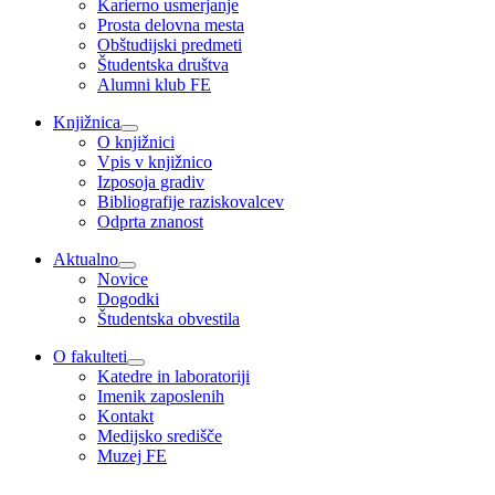
Karierno usmerjanje
Prosta delovna mesta
Obštudijski predmeti
Študentska društva
Alumni klub FE
Knjižnica
O knjižnici
Vpis v knjižnico
Izposoja gradiv
Bibliografije raziskovalcev
Odprta znanost
Aktualno
Novice
Dogodki
Študentska obvestila
O fakulteti
Katedre in laboratoriji
Imenik zaposlenih
Kontakt
Medijsko središče
Muzej FE