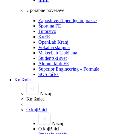
IEEE
Uporabne povezave
Zaposlitve, štipendije in prakse
Šport na FE
Tutorstvo
KuFE
OpenLab Kranj
Vokalna skupina
MakerLab Ljubljana
Študentski svet
Alumni klub FE
Superior Engineering – Formula
SOS točka
Knjižnica
Nazaj
Knjižnica
O knjižnici
Nazaj
O knjižnici