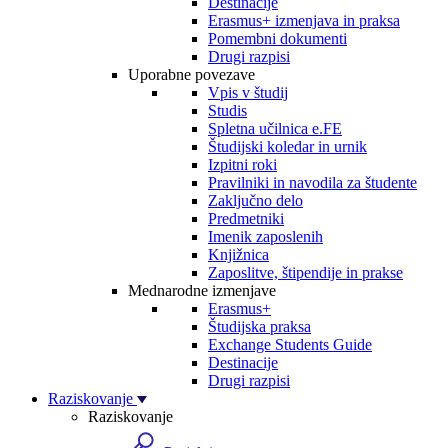
Destinacije
Erasmus+ izmenjava in praksa
Pomembni dokumenti
Drugi razpisi
Uporabne povezave
Vpis v študij
Studis
Spletna učilnica e.FE
Študijski koledar in urnik
Izpitni roki
Pravilniki in navodila za študente
Zaključno delo
Predmetniki
Imenik zaposlenih
Knjižnica
Zaposlitve, štipendije in prakse
Mednarodne izmenjave
Erasmus+
Študijska praksa
Exchange Students Guide
Destinacije
Drugi razpisi
Raziskovanje
Raziskovanje