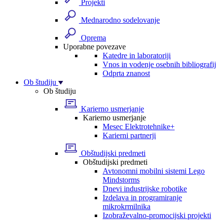
Projekti
Mednarodno sodelovanje
Oprema
Uporabne povezave
Katedre in laboratoriji
Vnos in vodenje osebnih bibliografij
Odprta znanost
Ob študiju
Ob študiju
Karierno usmerjanje
Karierno usmerjanje
Mesec Elektrotehnike+
Karierni partnerji
Obštudijski predmeti
Obštudijski predmeti
Avtonomni mobilni sistemi Lego
Mindstorms
Dnevi industrijske robotike
Izdelava in programiranje
mikrokrmilnika
Izobraževalno-promocijski projekti