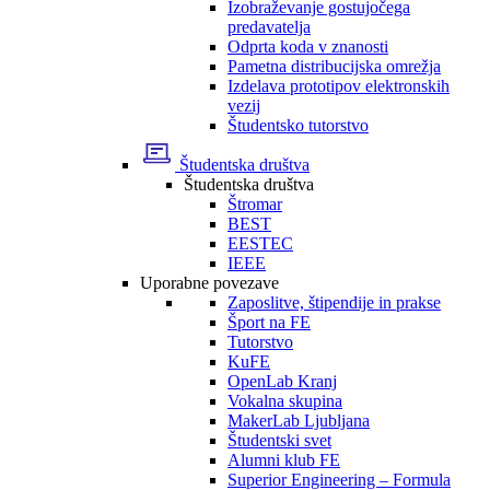
Izobraževanje gostujočega
predavatelja
Odprta koda v znanosti
Pametna distribucijska omrežja
Izdelava prototipov elektronskih
vezij
Študentsko tutorstvo
Študentska društva
Študentska društva
Štromar
BEST
EESTEC
IEEE
Uporabne povezave
Zaposlitve, štipendije in prakse
Šport na FE
Tutorstvo
KuFE
OpenLab Kranj
Vokalna skupina
MakerLab Ljubljana
Študentski svet
Alumni klub FE
Superior Engineering – Formula