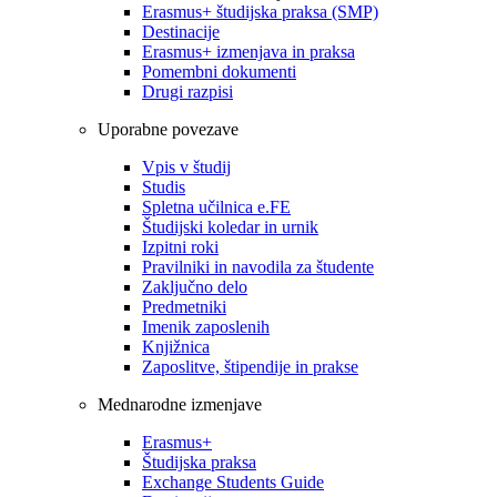
Erasmus+ študijska praksa (SMP)
Destinacije
Erasmus+ izmenjava in praksa
Pomembni dokumenti
Drugi razpisi
Uporabne povezave
Vpis v študij
Studis
Spletna učilnica e.FE
Študijski koledar in urnik
Izpitni roki
Pravilniki in navodila za študente
Zaključno delo
Predmetniki
Imenik zaposlenih
Knjižnica
Zaposlitve, štipendije in prakse
Mednarodne izmenjave
Erasmus+
Študijska praksa
Exchange Students Guide