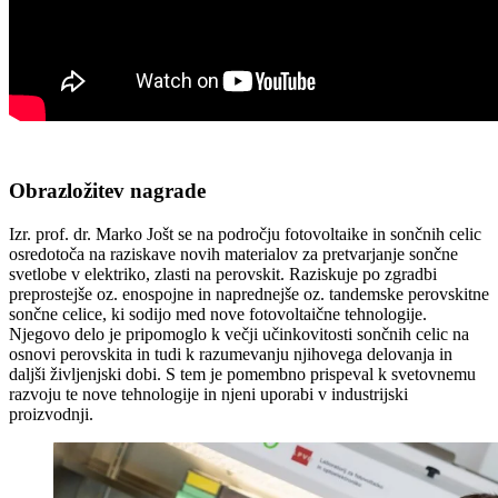
Obrazložitev nagrade
Izr. prof. dr. Marko Jošt se na področju fotovoltaike in sončnih celic
osredotoča na raziskave novih materialov za pretvarjanje sončne
svetlobe v elektriko, zlasti na perovskit. Raziskuje po zgradbi
preprostejše oz. enospojne in naprednejše oz. tandemske perovskitne
sončne celice, ki sodijo med nove fotovoltaične tehnologije.
Njegovo delo je pripomoglo k večji učinkovitosti sončnih celic na
osnovi perovskita in tudi k razumevanju njihovega delovanja in
daljši življenjski dobi. S tem je pomembno prispeval k svetovnemu
razvoju te nove tehnologije in njeni uporabi v industrijski
proizvodnji.