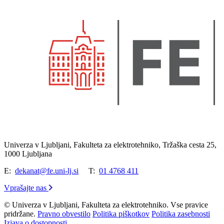
Univerza v Ljubljani, Fakulteta za elektrotehniko, Tržaška cesta 25,
1000 Ljubljana
E:
dekanat@fe.uni-lj.si
T:
01 4768 411
Vprašajte nas
© Univerza v Ljubljani, Fakulteta za elektrotehniko. Vse pravice
pridržane.
Pravno obvestilo
Politika piškotkov
Politika zasebnosti
Izjava o dostopnosti