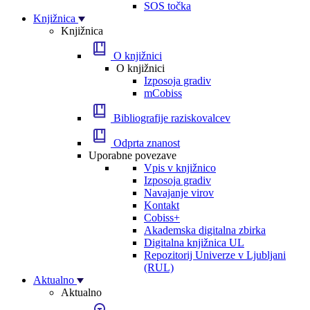
SOS točka
Knjižnica
Knjižnica
O knjižnici
O knjižnici
Izposoja gradiv
mCobiss
Bibliografije raziskovalcev
Odprta znanost
Uporabne povezave
Vpis v knjižnico
Izposoja gradiv
Navajanje virov
Kontakt
Cobiss+
Akademska digitalna zbirka
Digitalna knjižnica UL
Repozitorij Univerze v Ljubljani
(RUL)
Aktualno
Aktualno