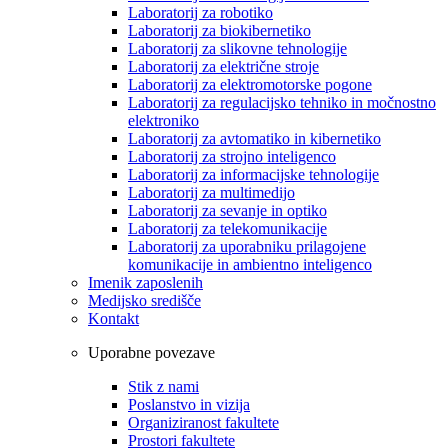
Laboratorij za robotiko
Laboratorij za biokibernetiko
Laboratorij za slikovne tehnologije
Laboratorij za električne stroje
Laboratorij za elektromotorske pogone
Laboratorij za regulacijsko tehniko in močnostno
elektroniko
Laboratorij za avtomatiko in kibernetiko
Laboratorij za strojno inteligenco
Laboratorij za informacijske tehnologije
Laboratorij za multimedijo
Laboratorij za sevanje in optiko
Laboratorij za telekomunikacije
Laboratorij za uporabniku prilagojene
komunikacije in ambientno inteligenco
Imenik zaposlenih
Medijsko središče
Kontakt
Uporabne povezave
Stik z nami
Poslanstvo in vizija
Organiziranost fakultete
Prostori fakultete