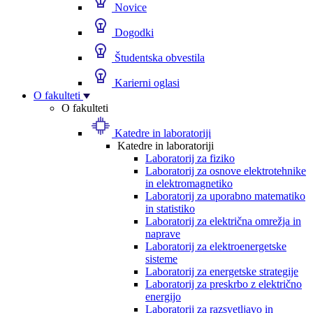
Novice
Dogodki
Študentska obvestila
Karierni oglasi
O fakulteti
O fakulteti
Katedre in laboratoriji
Katedre in laboratoriji
Laboratorij za fiziko
Laboratorij za osnove elektrotehnike
in elektromagnetiko
Laboratorij za uporabno matematiko
in statistiko
Laboratorij za električna omrežja in
naprave
Laboratorij za elektroenergetske
sisteme
Laboratorij za energetske strategije
Laboratorij za preskrbo z električno
energijo
Laboratorij za razsvetljavo in