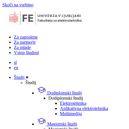
Skoči na vsebino
Za zaposlene
Za partnerje
Za mlade
Vstop študent
sl
en
Študij
Študij
Dodiplomski študij
Dodiplomski študij
Elektrotehnika
Aplikativna elektrotehnika
Multimedija
Magistrski študij