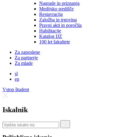
Nagrade in priznanja
Medijsko središče
Restavracija
Založba in trgovina
Pravni akti in poročila
Habilitacije
Katalog IJZ
100 let fakultete
Za zaposlene
Za partnerje
Za mlade
sl
en
Vstop študent
Iskalnik