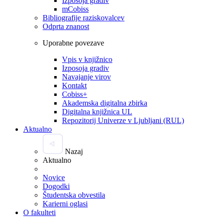
Izposoja gradiv
mCobiss
Bibliografije raziskovalcev
Odprta znanost
Uporabne povezave
Vpis v knjižnico
Izposoja gradiv
Navajanje virov
Kontakt
Cobiss+
Akademska digitalna zbirka
Digitalna knjižnica UL
Repozitorij Univerze v Ljubljani (RUL)
Aktualno
Nazaj
Aktualno
Novice
Dogodki
Študentska obvestila
Karierni oglasi
O fakulteti