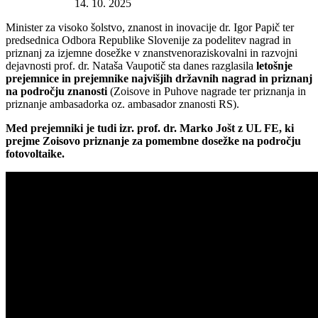
Datum objave:
14. 10. 2025
Minister za visoko šolstvo, znanost in inovacije dr. Igor Papič ter
predsednica Odbora Republike Slovenije za podelitev nagrad in
priznanj za izjemne dosežke v znanstvenoraziskovalni in razvojni
dejavnosti prof. dr. Nataša Vaupotič sta danes razglasila
letošnje
prejemnice in prejemnike najvišjih državnih nagrad in priznanj
na področju znanosti
(Zoisove in Puhove nagrade ter priznanja in
priznanje ambasadorka oz. ambasador znanosti RS).
Med prejemniki je tudi izr. prof. dr. Marko Jošt z UL FE, ki
prejme Zoisovo priznanje za pomembne dosežke na področju
fotovoltaike.