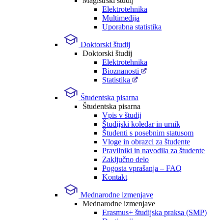
Magistrski študij
Elektrotehnika
Multimedija
Uporabna statistika
Doktorski študij
Doktorski študij
Elektrotehnika
Bioznanosti
Statistika
Študentska pisarna
Študentska pisarna
Vpis v študij
Študijski koledar in urnik
Študenti s posebnim statusom
Vloge in obrazci za študente
Pravilniki in navodila za študente
Zaključno delo
Pogosta vprašanja – FAQ
Kontakt
Mednarodne izmenjave
Mednarodne izmenjave
Erasmus+ študijska praksa (SMP)