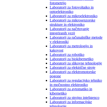
fotometrijo
Laboratorij za fotovoltaiko in
optoelektroniko
Laboratorij za mikroelektroniko
Laboratorij za mikrosenzorske
strukture in elektroniko
Laboratorij za načrtovanje
integriranih vezij
Laboratorij za računalniške metode
v elektroniki
Laboratorij za metrologijo in
kakovost
Laboratorij za robotiko
Laboratorij za biokibernetiko
Laboratorij za slikovne tehnologije
Laboratorij za električne stroje
Laboratorij za elektromotorske
pogone
Laboratorij za regulacijsko tehniko
in močnostno elektroniko
Laboratorij za avtomatiko in
kibernetiko
Laboratorij za strojno inteligenco
Laboratorij za informacijske
tehnologije