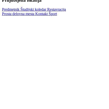
Priljubljena iskanja
Predmetnik
Študijski koledar
Restavracija
Prosta delovna mesta
Kontakt
Šport