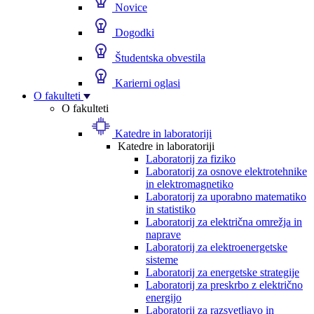
Novice
Dogodki
Študentska obvestila
Karierni oglasi
O fakulteti
O fakulteti
Katedre in laboratoriji
Katedre in laboratoriji
Laboratorij za fiziko
Laboratorij za osnove elektrotehnike
in elektromagnetiko
Laboratorij za uporabno matematiko
in statistiko
Laboratorij za električna omrežja in
naprave
Laboratorij za elektroenergetske
sisteme
Laboratorij za energetske strategije
Laboratorij za preskrbo z električno
energijo
Laboratorij za razsvetljavo in