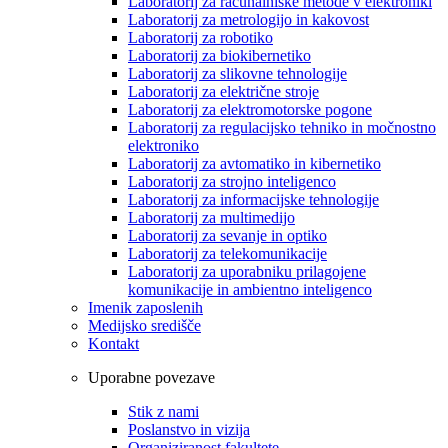
Laboratorij za računalniške metode v elektroniki
Laboratorij za metrologijo in kakovost
Laboratorij za robotiko
Laboratorij za biokibernetiko
Laboratorij za slikovne tehnologije
Laboratorij za električne stroje
Laboratorij za elektromotorske pogone
Laboratorij za regulacijsko tehniko in močnostno
elektroniko
Laboratorij za avtomatiko in kibernetiko
Laboratorij za strojno inteligenco
Laboratorij za informacijske tehnologije
Laboratorij za multimedijo
Laboratorij za sevanje in optiko
Laboratorij za telekomunikacije
Laboratorij za uporabniku prilagojene
komunikacije in ambientno inteligenco
Imenik zaposlenih
Medijsko središče
Kontakt
Uporabne povezave
Stik z nami
Poslanstvo in vizija
Organiziranost fakultete