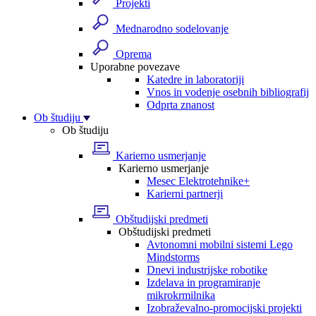
Projekti
Mednarodno sodelovanje
Oprema
Uporabne povezave
Katedre in laboratoriji
Vnos in vodenje osebnih bibliografij
Odprta znanost
Ob študiju
Ob študiju
Karierno usmerjanje
Karierno usmerjanje
Mesec Elektrotehnike+
Karierni partnerji
Obštudijski predmeti
Obštudijski predmeti
Avtonomni mobilni sistemi Lego
Mindstorms
Dnevi industrijske robotike
Izdelava in programiranje
mikrokrmilnika
Izobraževalno-promocijski projekti