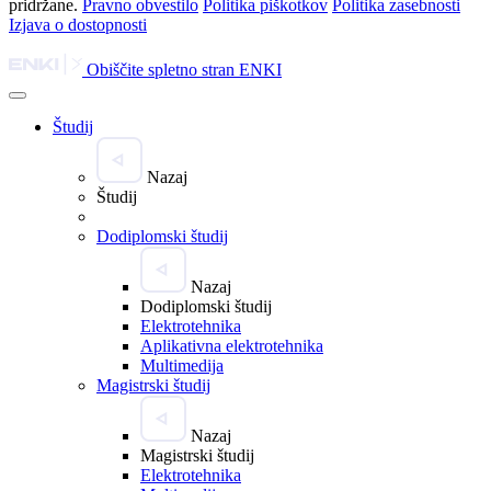
pridržane.
Pravno obvestilo
Politika piškotkov
Politika zasebnosti
Izjava o dostopnosti
Obiščite spletno stran ENKI
Študij
Nazaj
Študij
Dodiplomski študij
Nazaj
Dodiplomski študij
Elektrotehnika
Aplikativna elektrotehnika
Multimedija
Magistrski študij
Nazaj
Magistrski študij
Elektrotehnika