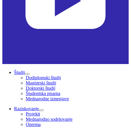
Študij
Dodiplomski študij
Magistrski študij
Doktorski študij
Študentska pisarna
Mednarodne izmenjave
Raziskovanje
Projekti
Mednarodno sodelovanje
Oprema