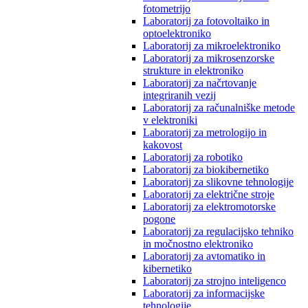
fotometrijo
Laboratorij za fotovoltaiko in
optoelektroniko
Laboratorij za mikroelektroniko
Laboratorij za mikrosenzorske
strukture in elektroniko
Laboratorij za načrtovanje
integriranih vezij
Laboratorij za računalniške metode
v elektroniki
Laboratorij za metrologijo in
kakovost
Laboratorij za robotiko
Laboratorij za biokibernetiko
Laboratorij za slikovne tehnologije
Laboratorij za električne stroje
Laboratorij za elektromotorske
pogone
Laboratorij za regulacijsko tehniko
in močnostno elektroniko
Laboratorij za avtomatiko in
kibernetiko
Laboratorij za strojno inteligenco
Laboratorij za informacijske
tehnologije