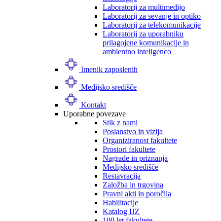
Laboratorij za multimedijo
Laboratorij za sevanje in optiko
Laboratorij za telekomunikacije
Laboratorij za uporabniku
prilagojene komunikacije in
ambientno inteligenco
Imenik zaposlenih
Medijsko središče
Kontakt
Uporabne povezave
Stik z nami
Poslanstvo in vizija
Organiziranost fakultete
Prostori fakultete
Nagrade in priznanja
Medijsko središče
Restavracija
Založba in trgovina
Pravni akti in poročila
Habilitacije
Katalog IJZ
100 let fakultete