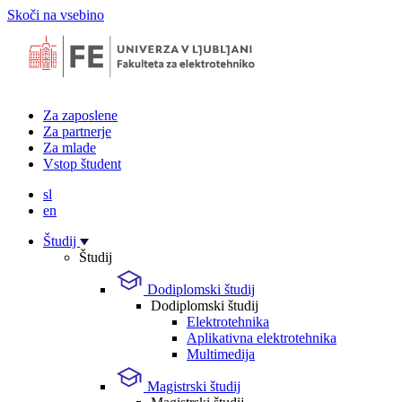
Skoči na vsebino
Za zaposlene
Za partnerje
Za mlade
Vstop študent
sl
en
Študij
Študij
Dodiplomski študij
Dodiplomski študij
Elektrotehnika
Aplikativna elektrotehnika
Multimedija
Magistrski študij