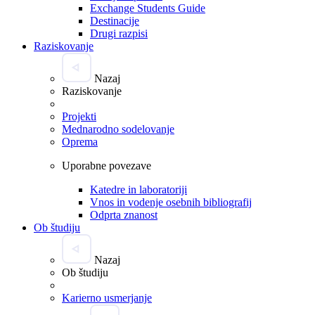
Exchange Students Guide
Destinacije
Drugi razpisi
Raziskovanje
Nazaj
Raziskovanje
Projekti
Mednarodno sodelovanje
Oprema
Uporabne povezave
Katedre in laboratoriji
Vnos in vodenje osebnih bibliografij
Odprta znanost
Ob študiju
Nazaj
Ob študiju
Karierno usmerjanje