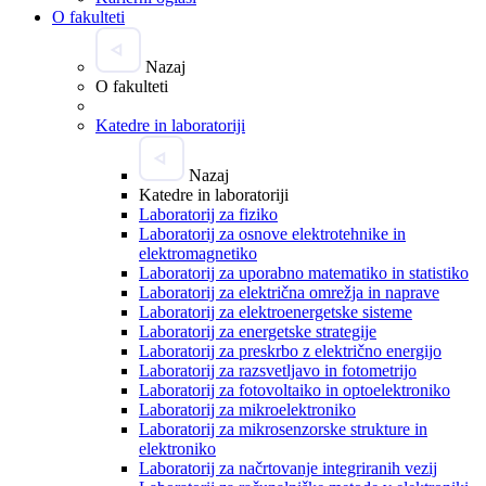
O fakulteti
Nazaj
O fakulteti
Katedre in laboratoriji
Nazaj
Katedre in laboratoriji
Laboratorij za fiziko
Laboratorij za osnove elektrotehnike in
elektromagnetiko
Laboratorij za uporabno matematiko in statistiko
Laboratorij za električna omrežja in naprave
Laboratorij za elektroenergetske sisteme
Laboratorij za energetske strategije
Laboratorij za preskrbo z električno energijo
Laboratorij za razsvetljavo in fotometrijo
Laboratorij za fotovoltaiko in optoelektroniko
Laboratorij za mikroelektroniko
Laboratorij za mikrosenzorske strukture in
elektroniko
Laboratorij za načrtovanje integriranih vezij