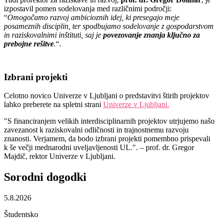
izpostavil pomen sodelovanja med različnimi področji:
“
Omogočamo razvoj ambicioznih idej, ki presegajo meje
posameznih disciplin, ter spodbujamo sodelovanje z gospodarstvom
in raziskovalnimi inštituti, saj je
povezovanje znanja ključno za
prebojne rešitve
.
“.
Izbrani projekti
Celotno novico Univerze v Ljubljani o predstavitvi štirih projektov
lahko preberete na spletni strani
Univerze v Ljubljani.
"S financiranjem velikih interdisciplinarnih projektov utrjujemo našo
zavezanost k raziskovalni odličnosti in trajnostnemu razvoju
znanosti. Verjamem, da bodo izbrani projekti pomembno prispevali
k še večji mednarodni uveljavljenosti UL.". – prof. dr. Gregor
Majdič, rektor Univerze v Ljubljani.
Sorodni
dogodki
5.8.2026
Študentsko