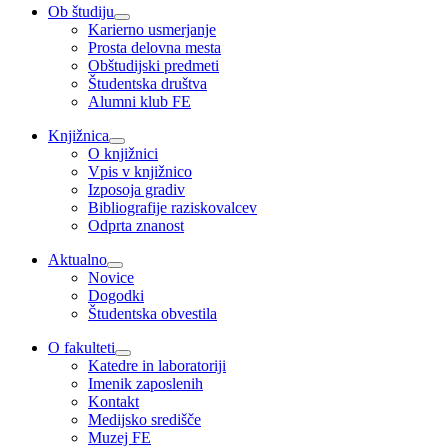
Ob študiju
Karierno usmerjanje
Prosta delovna mesta
Obštudijski predmeti
Študentska društva
Alumni klub FE
Knjižnica
O knjižnici
Vpis v knjižnico
Izposoja gradiv
Bibliografije raziskovalcev
Odprta znanost
Aktualno
Novice
Dogodki
Študentska obvestila
O fakulteti
Katedre in laboratoriji
Imenik zaposlenih
Kontakt
Medijsko središče
Muzej FE