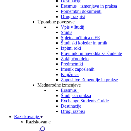
Destinacije
Erasmus+ izmenjava in praksa
Pomembni dokumenti
Drugi razpisi
Uporabne povezave
Vpis v študij
Studis
Spletna učilnica e.FE
Študijski koledar in urnik
Izpitni roki
Pravilniki in navodila za študente
Zaključno delo
Predmetniki
Imenik zaposlenih
Knjižnica
Zaposlitve, štipendije in prakse
Mednarodne izmenjave
Erasmus+
Študijska praksa
Exchange Students Guide
Destinacije
Drugi razpisi
Raziskovanje
Raziskovanje