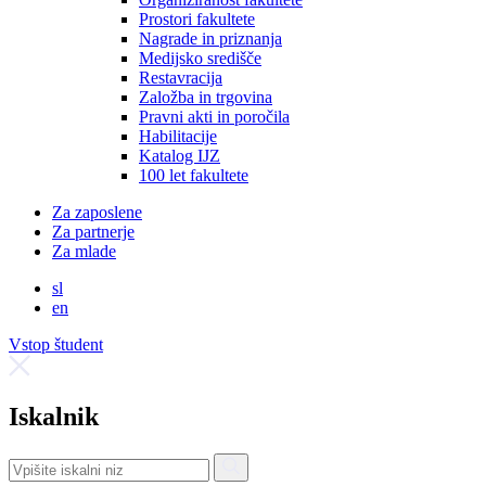
Prostori fakultete
Nagrade in priznanja
Medijsko središče
Restavracija
Založba in trgovina
Pravni akti in poročila
Habilitacije
Katalog IJZ
100 let fakultete
Za zaposlene
Za partnerje
Za mlade
sl
en
Vstop študent
Iskalnik