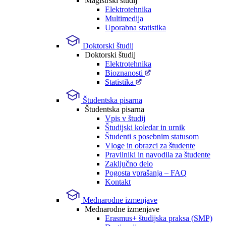
Magistrski študij
Elektrotehnika
Multimedija
Uporabna statistika
Doktorski študij
Doktorski študij
Elektrotehnika
Bioznanosti
Statistika
Študentska pisarna
Študentska pisarna
Vpis v študij
Študijski koledar in urnik
Študenti s posebnim statusom
Vloge in obrazci za študente
Pravilniki in navodila za študente
Zaključno delo
Pogosta vprašanja – FAQ
Kontakt
Mednarodne izmenjave
Mednarodne izmenjave
Erasmus+ študijska praksa (SMP)