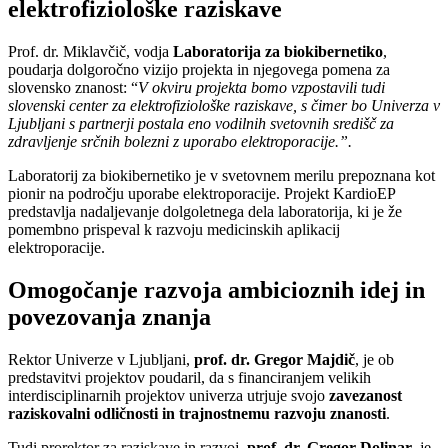
elektrofiziološke raziskave
Prof. dr. Miklavčič, vodja
Laboratorija za biokibernetiko
,
poudarja dolgoročno vizijo projekta in njegovega pomena za
slovensko znanost: “
V okviru projekta bomo vzpostavili tudi
slovenski center za elektrofiziološke raziskave, s čimer bo Univerza v
Ljubljani s partnerji postala eno vodilnih svetovnih središč za
zdravljenje srčnih bolezni z uporabo elektroporacije.”.
Laboratorij za biokibernetiko je v svetovnem merilu prepoznana kot
pionir na področju uporabe elektroporacije. Projekt KardioEP
predstavlja nadaljevanje dolgoletnega dela laboratorija, ki je že
pomembno prispeval k razvoju medicinskih aplikacij
elektroporacije.
Omogočanje razvoja ambicioznih idej in
povezovanja znanja
Rektor Univerze v Ljubljani,
prof. dr. Gregor Majdič
, je ob
predstavitvi projektov poudaril, da s financiranjem velikih
interdisciplinarnih projektov univerza utrjuje svojo
zavezanost
raziskovalni odličnosti in trajnostnemu razvoju znanosti
.
Tudi prorektor za raziskave in razvoj,
prof. dr. Gregor Dolinar
, je