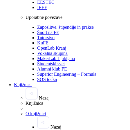
EESTEC
IEEE
Uporabne povezave
Zaposlitve, štipendije in prakse
Šport na FE
Tutorstvo
KuFE
OpenLab Kranj
Vokalna skupina
MakerLab Ljubljana
Študentski svet
Alumni klub FE
Superior Engineering – Formula
SOS točka
Knjižnica
Nazaj
Knjižnica
O knjižnici
Nazaj