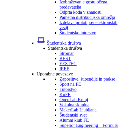
Izobraževanje gostujočega
predavatelja
Odprta koda v znanosti
Pametna distribucijska omrežja
Izdelava prototipov elektronskih
vezij
Študentsko tutorstvo
Študentska društva
Študentska društva
Štromar
BEST
EESTEC
IEEE
Uporabne povezave
Zaposlitve, štipendije in prakse
Šport na FE
Tutorstvo
KuFE
OpenLab Kranj
Vokalna skupina
MakerLab Ljubljana
Študentski svet
Alumni klub FE
Superior Engineering – Formula