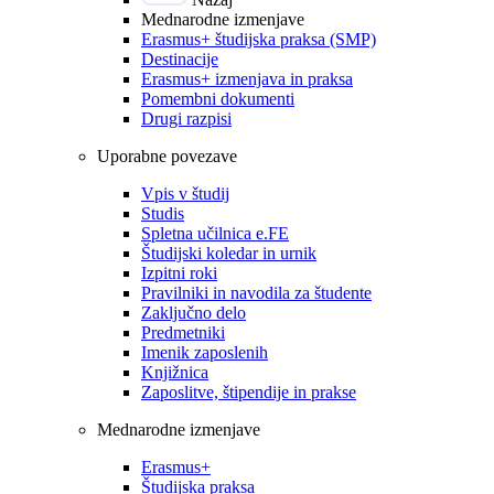
Mednarodne izmenjave
Erasmus+ študijska praksa (SMP)
Destinacije
Erasmus+ izmenjava in praksa
Pomembni dokumenti
Drugi razpisi
Uporabne povezave
Vpis v študij
Studis
Spletna učilnica e.FE
Študijski koledar in urnik
Izpitni roki
Pravilniki in navodila za študente
Zaključno delo
Predmetniki
Imenik zaposlenih
Knjižnica
Zaposlitve, štipendije in prakse
Mednarodne izmenjave
Erasmus+
Študijska praksa