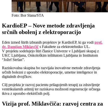
Foto: Bor Slana/STA
KardioEP – Nove metode zdravljenja
srčnih obolenj z elektroporacijo
Eden izmed štirih izbranih projektov je KardioEP, ki ga vodi
prof.
dr. Damijan Miklavčič
s Fakultete za elektrotehniko UL.
V projektu sodelujejo štiri članice Univerze v Ljubljani skupaj z
UKC Ljubljana, Onkološkim inštitutom Ljubljana in Institutom
“Jožef Stefan”.
Raziskovalna skupina bo razvijala inovativne metode zdravljenja
srčnih bolezni z uporabo elektroporacije, umetne inteligence in
digitalnih dvojčkov.
Cilj projekta je razvoj pacientu prilagojenih terapij za zdravljenje
ventrikularnih aritmij ter raziskava možnosti regeneracije srčnega
tkiva z uporabo električnih polj.
Vizija prof. Miklavčiča: razvoj centra za