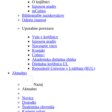
O knjižnici
Izposoja gradiv
mCobiss
Bibliografije raziskovalcev
Odprta znanost
Uporabne povezave
Vpis v knjižnico
Izposoja gradiv
Navajanje virov
Kontakt
Cobiss+
Akademska digitalna zbirka
Digitalna knjižnica UL
Repozitorij Univerze v Ljubljani (RUL)
Aktualno
Nazaj
Aktualno
Novice
Dogodki
Študentska obvestila
Karierni oglasi