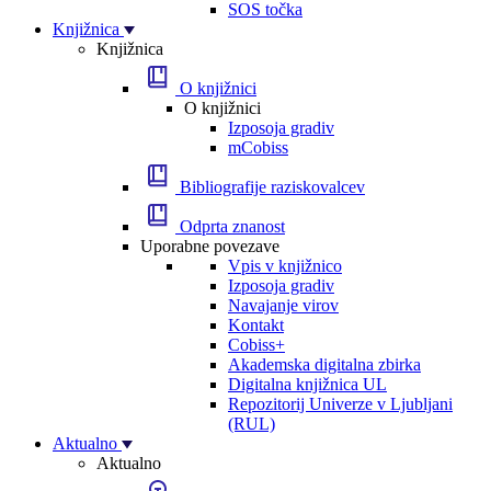
SOS točka
Knjižnica
Knjižnica
O knjižnici
O knjižnici
Izposoja gradiv
mCobiss
Bibliografije raziskovalcev
Odprta znanost
Uporabne povezave
Vpis v knjižnico
Izposoja gradiv
Navajanje virov
Kontakt
Cobiss+
Akademska digitalna zbirka
Digitalna knjižnica UL
Repozitorij Univerze v Ljubljani
(RUL)
Aktualno
Aktualno