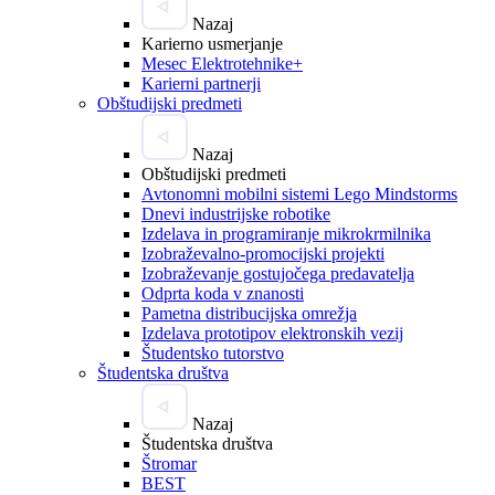
Nazaj
Karierno usmerjanje
Mesec Elektrotehnike+
Karierni partnerji
Obštudijski predmeti
Nazaj
Obštudijski predmeti
Avtonomni mobilni sistemi Lego Mindstorms
Dnevi industrijske robotike
Izdelava in programiranje mikrokrmilnika
Izobraževalno-promocijski projekti
Izobraževanje gostujočega predavatelja
Odprta koda v znanosti
Pametna distribucijska omrežja
Izdelava prototipov elektronskih vezij
Študentsko tutorstvo
Študentska društva
Nazaj
Študentska društva
Štromar
BEST