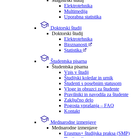
Magistrski študij
Elektrotehnika
Multimedija
Uporabna statistika
Doktorski študij
Doktorski študij
Elektrotehnika
Bioznanosti
Statistika
Študentska pisarna
Študentska pisarna
Vpis v študij
Študijski koledar in urnik
Študenti s posebnim statusom
Vloge in obrazci za študente
Pravilniki in navodila za študente
Zaključno delo
Pogosta vprašanja – FAQ
Kontakt
Mednarodne izmenjave
Mednarodne izmenjave
Erasmus+ študijska praksa (SMP)