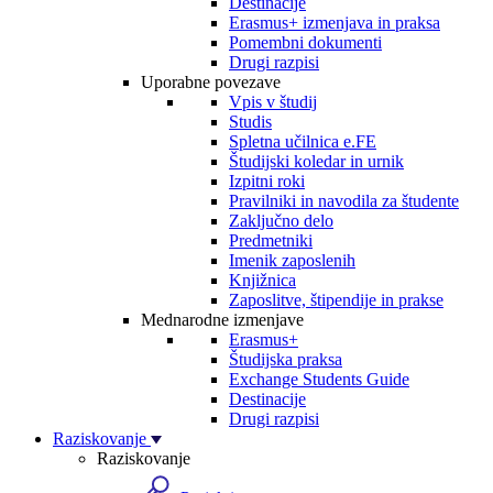
Destinacije
Erasmus+ izmenjava in praksa
Pomembni dokumenti
Drugi razpisi
Uporabne povezave
Vpis v študij
Studis
Spletna učilnica e.FE
Študijski koledar in urnik
Izpitni roki
Pravilniki in navodila za študente
Zaključno delo
Predmetniki
Imenik zaposlenih
Knjižnica
Zaposlitve, štipendije in prakse
Mednarodne izmenjave
Erasmus+
Študijska praksa
Exchange Students Guide
Destinacije
Drugi razpisi
Raziskovanje
Raziskovanje