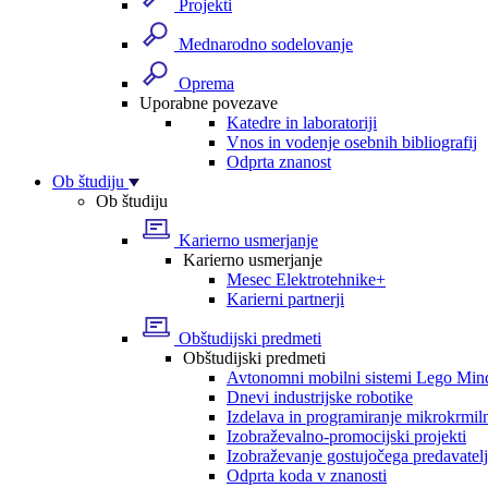
Projekti
Mednarodno sodelovanje
Oprema
Uporabne povezave
Katedre in laboratoriji
Vnos in vodenje osebnih bibliografij
Odprta znanost
Ob študiju
Ob študiju
Karierno usmerjanje
Karierno usmerjanje
Mesec Elektrotehnike+
Karierni partnerji
Obštudijski predmeti
Obštudijski predmeti
Avtonomni mobilni sistemi Lego Min
Dnevi industrijske robotike
Izdelava in programiranje mikrokrmil
Izobraževalno-promocijski projekti
Izobraževanje gostujočega predavatel
Odprta koda v znanosti