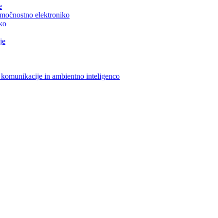
e
n močnostno elektroniko
iko
je
 komunikacije in ambientno inteligenco