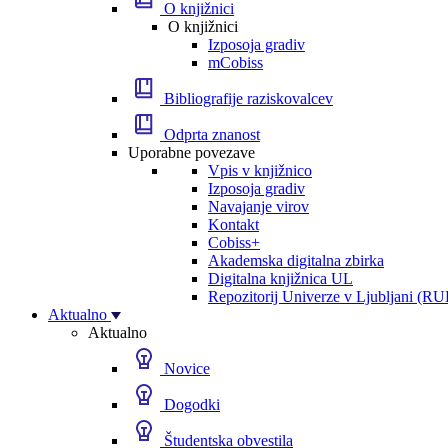
O knjižnici
O knjižnici
Izposoja gradiv
mCobiss
Bibliografije raziskovalcev
Odprta znanost
Uporabne povezave
Vpis v knjižnico
Izposoja gradiv
Navajanje virov
Kontakt
Cobiss+
Akademska digitalna zbirka
Digitalna knjižnica UL
Repozitorij Univerze v Ljubljani (RU
Aktualno
Aktualno
Novice
Dogodki
Študentska obvestila