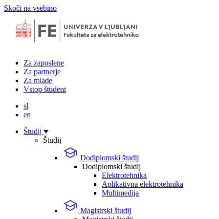
Skoči na vsebino
Za zaposlene
Za partnerje
Za mlade
Vstop študent
sl
en
Študij
Študij
Dodiplomski študij
Dodiplomski študij
Elektrotehnika
Aplikativna elektrotehnika
Multimedija
Magistrski študij