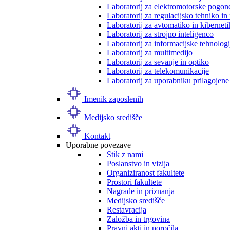
Laboratorij za elektromotorske pogon
Laboratorij za regulacijsko tehniko i
Laboratorij za avtomatiko in kibernet
Laboratorij za strojno inteligenco
Laboratorij za informacijske tehnologi
Laboratorij za multimedijo
Laboratorij za sevanje in optiko
Laboratorij za telekomunikacije
Laboratorij za uporabniku prilagojene
Imenik zaposlenih
Medijsko središče
Kontakt
Uporabne povezave
Stik z nami
Poslanstvo in vizija
Organiziranost fakultete
Prostori fakultete
Nagrade in priznanja
Medijsko središče
Restavracija
Založba in trgovina
Pravni akti in poročila