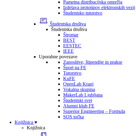
Pametna distribucijska omrežja
Izdelava prototipov elektronskih vezij
Študentsko tutorstvo
Študentska društva
Študentska društva
Štromar
BEST
EESTEC
IEEE
Uporabne povezave
Zaposlitve, štipendije in prakse
Šport na FE
Tutorstvo
KuFE
OpenLab Kranj
Vokalna skupina
MakerLab Ljubljana
Študentski svet
Alumni klub FE
Superior Engineering – Formula
SOS točka
Knjižnica
Knjižnica