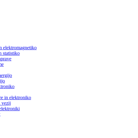
in elektromagnetiko
 statistiko
aprave
me
nergijo
ijo
ktroniko
e in elektroniko
 vezij
elektroniki
t