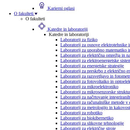
Karierni oglasi
O fakulteti
O fakulteti
Katedre in laboratoriji
Katedre in laboratoriji
Laboratorij za fiziko
Laboratorij za osnove elektrotehnike 
Laboratorij za uporabno matematiko in
Laboratorij za električna omrežja in n
Laboratorij za elektroenergetske siste
Laboratorij za energetske strategije
Laboratorij za preskrbo z električno e
Laboratorij za razsvetljavo in fotometr
Laboratorij za fotovoltaiko in optoele
Laboratorij za mikroelektroniko
Laboratorij za mikrosenzorske struktur
Laboratorij za načrtovanje integriranih
Laboratorij za računalniške metode v 
Laboratorij za metrologijo in kakovos
Laboratorij za robotiko
Laboratorij za biokibernetiko
Laboratorij za slikovne tehnologije
Laboratorij za električne stroje