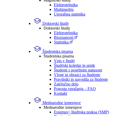
Magistrski študij
Elektrotehnika
Multimedija
Uporabna statistika
Doktorski študij
Doktorski študij
Elektrotehnika
Bioznanosti
Statistika
Študentska pisarna
Študentska pisarna
Vpis v študij
Študijski koledar in urnik
Študenti s posebnim statusom
Vloge in obrazci za študente
Pravilniki in navodila za študente
Zaključno delo
Pogosta vprašanja – FAQ
Kontakt
Mednarodne izmenjave
Mednarodne izmenjave
Erasmus+ študijska praksa (SMP)