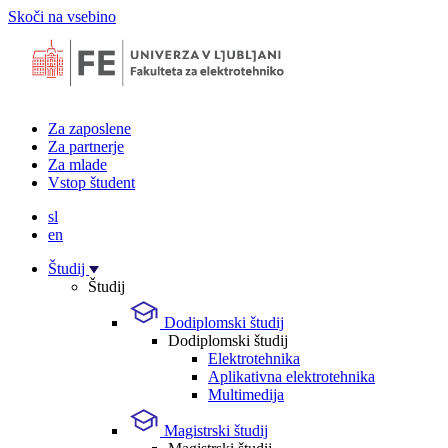
Skoči na vsebino
Za zaposlene
Za partnerje
Za mlade
Vstop študent
sl
en
Študij
Študij
Dodiplomski študij
Dodiplomski študij
Elektrotehnika
Aplikativna elektrotehnika
Multimedija
Magistrski študij