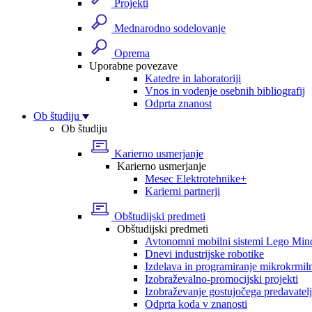
Projekti
Mednarodno sodelovanje
Oprema
Uporabne povezave
Katedre in laboratoriji
Vnos in vodenje osebnih bibliografij
Odprta znanost
Ob študiju
Ob študiju
Karierno usmerjanje
Karierno usmerjanje
Mesec Elektrotehnike+
Karierni partnerji
Obštudijski predmeti
Obštudijski predmeti
Avtonomni mobilni sistemi Lego Min
Dnevi industrijske robotike
Izdelava in programiranje mikrokrmil
Izobraževalno-promocijski projekti
Izobraževanje gostujočega predavatel
Odprta koda v znanosti