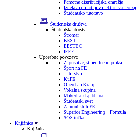
Pametna distribucijska omrežja
Izdelava prototipov elektronskih vezij
Študentsko tutorstvo
Študentska društva
Študentska društva
Štromar
BEST
EESTEC
IEEE
Uporabne povezave
Zaposlitve, štipendije in prakse
Šport na FE
Tutorstvo
KuFE
OpenLab Kranj
Vokalna skupina
MakerLab Ljubljana
Študentski svet
Alumni klub FE
Superior Engineering – Formula
SOS točka
Knjižnica
Knjižnica