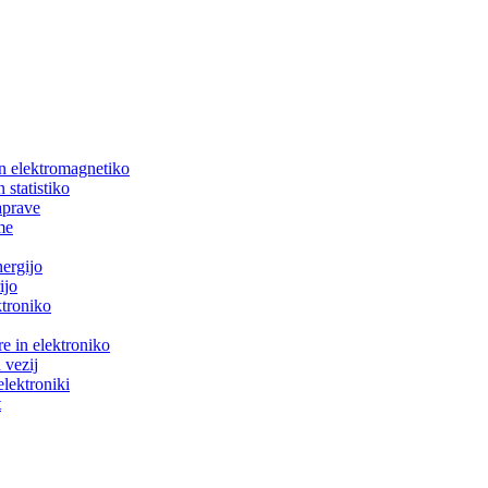
in elektromagnetiko
 statistiko
aprave
me
nergijo
ijo
ktroniko
e in elektroniko
 vezij
elektroniki
t