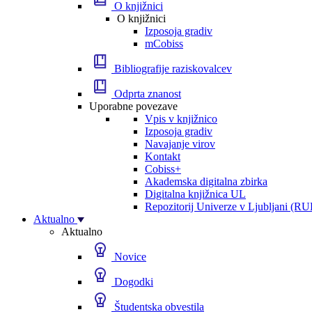
O knjižnici
O knjižnici
Izposoja gradiv
mCobiss
Bibliografije raziskovalcev
Odprta znanost
Uporabne povezave
Vpis v knjižnico
Izposoja gradiv
Navajanje virov
Kontakt
Cobiss+
Akademska digitalna zbirka
Digitalna knjižnica UL
Repozitorij Univerze v Ljubljani (RU
Aktualno
Aktualno
Novice
Dogodki
Študentska obvestila