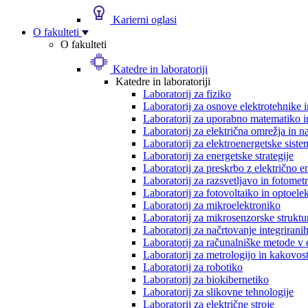
Karierni oglasi
O fakulteti
O fakulteti
Katedre in laboratoriji
Katedre in laboratoriji
Laboratorij za fiziko
Laboratorij za osnove elektrotehnike 
Laboratorij za uporabno matematiko in
Laboratorij za električna omrežja in n
Laboratorij za elektroenergetske siste
Laboratorij za energetske strategije
Laboratorij za preskrbo z električno e
Laboratorij za razsvetljavo in fotometr
Laboratorij za fotovoltaiko in optoele
Laboratorij za mikroelektroniko
Laboratorij za mikrosenzorske struktur
Laboratorij za načrtovanje integriranih
Laboratorij za računalniške metode v 
Laboratorij za metrologijo in kakovos
Laboratorij za robotiko
Laboratorij za biokibernetiko
Laboratorij za slikovne tehnologije
Laboratorij za električne stroje