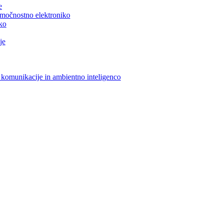
e
n močnostno elektroniko
iko
je
 komunikacije in ambientno inteligenco