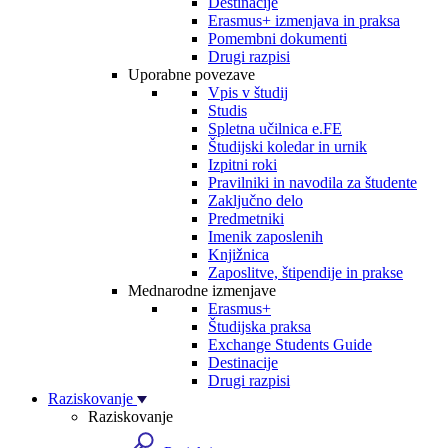
Destinacije
Erasmus+ izmenjava in praksa
Pomembni dokumenti
Drugi razpisi
Uporabne povezave
Vpis v študij
Studis
Spletna učilnica e.FE
Študijski koledar in urnik
Izpitni roki
Pravilniki in navodila za študente
Zaključno delo
Predmetniki
Imenik zaposlenih
Knjižnica
Zaposlitve, štipendije in prakse
Mednarodne izmenjave
Erasmus+
Študijska praksa
Exchange Students Guide
Destinacije
Drugi razpisi
Raziskovanje
Raziskovanje