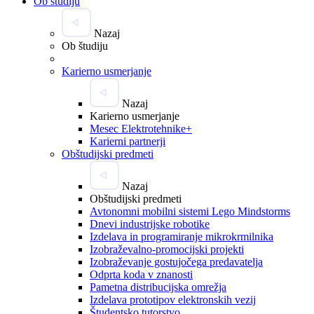
Ob študiju
Nazaj
Ob študiju
Karierno usmerjanje
Nazaj
Karierno usmerjanje
Mesec Elektrotehnike+
Karierni partnerji
Obštudijski predmeti
Nazaj
Obštudijski predmeti
Avtonomni mobilni sistemi Lego Mindstorms
Dnevi industrijske robotike
Izdelava in programiranje mikrokrmilnika
Izobraževalno-promocijski projekti
Izobraževanje gostujočega predavatelja
Odprta koda v znanosti
Pametna distribucijska omrežja
Izdelava prototipov elektronskih vezij
Študentsko tutorstvo