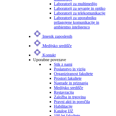
Laboratorij za multimedijo
Laboratorij za sevanje in optiko
Laboratorij za telekomunikacije
Laboratorij za uporabniku
prilagojene komunikacije in
ambientno inteligenco
Imenik zaposlenih
Medijsko središče
Kontakt
Uporabne povezave
Stik z nami
Poslanstvo in vizija
Organiziranost fakultete
Prostori fakultete
Nagrade in priznanja
Medijsko središče
Restavracija
Založba in trgovina
Pravni akti in poročila
Habilitacije
Katalog IJZ
100 let fakultete