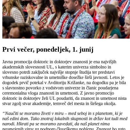
Prvi večer, ponedeljek, 1. junij
Javna promocija doktoric in doktorjev znanosti je ena najvišjih
akademskih slovesnosti UL, s katerim univerza simbolno in
slovesno potrdi zaključek najvišje stopnje študija ter predstavi
vrhunske raziskovalne in umetniške dosežke širši javnosti. Letos je
dogodek prvič potekal v Avditoriju Križanke, na dogodku pa je bila
s slavnostno povorko z vodstvom univerze in članic poudarjena
ceremonialna vloga znanosti in umetnosti. Z javno promocijo
doktoric in doktorjev želi UL poudariti, da znanost in umetnost nista
stvar zgolj stvar akademije, temveč del mesta in širšega okolja.
“Naučiti se moramo živeti v miru – med seboj in s planetom, ki je
naš edini dom. Tako znotraj lokalnih skupnosti in držav kot tudi med
narodi. Hkrati pa se moramo zavedati, da naš planet nima
neomejenih virov za podporo človeškemu pohlepu. Znanost bo zato