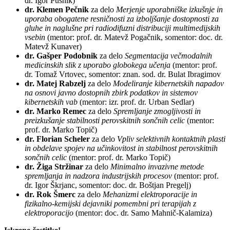
dr. Igor Pušnik)
dr. Klemen Pečnik
za delo
Merjenje uporabniške izkušnje in
uporaba obogatene resničnosti za izboljšanje dostopnosti za
gluhe in naglušne pri radiodifuzni distribuciji multimedijskih
vsebin
(mentor: prof. dr. Matevž Pogačnik, somentor: doc. dr.
Matevž Kunaver)
dr. Gašper Podobnik
za delo
Segmentacija večmodalnih
medicinskih slik z uporabo globokega učenja
(mentor: prof.
dr. Tomaž Vrtovec, somentor: znan. sod. dr. Bulat Ibragimov
dr. Matej Rabzelj
za delo
Modeliranje kibernetskih napadov
na osnovi javno dostopnih zbirk podatkov in sistemov
kibernetskih vab
(mentor: izr. prof. dr. Urban Sedlar)
dr. Marko Remec
za delo
Spremljanje zmogljivosti in
preizkušanje stabilnosti perovskitnih sončnih celic
(mentor:
prof. dr. Marko Topič)
dr. Florian Scheler
za delo
Vpliv selektivnih kontaktnih plasti
in obdelave spojev na učinkovitost in stabilnost perovskitnih
sončnih celic
(mentor: prof. dr. Marko Topič)
dr. Žiga Stržinar
za delo
Minimalno invazivne metode
spremljanja in nadzora industrijskih procesov
(mentor: prof.
dr. Igor Škrjanc, somentor: doc. dr. Boštjan Pregelj)
dr. Rok Šmerc
za delo
Mehanizmi elektroporacije in
fizikalno-kemijski dejavniki pomembni pri terapijah z
elektroporacijo
(mentor: doc. dr. Samo Mahnič-Kalamiza)