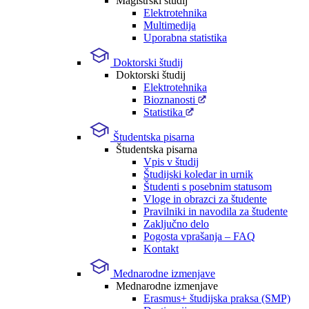
Magistrski študij
Elektrotehnika
Multimedija
Uporabna statistika
Doktorski študij
Doktorski študij
Elektrotehnika
Bioznanosti
Statistika
Študentska pisarna
Študentska pisarna
Vpis v študij
Študijski koledar in urnik
Študenti s posebnim statusom
Vloge in obrazci za študente
Pravilniki in navodila za študente
Zaključno delo
Pogosta vprašanja – FAQ
Kontakt
Mednarodne izmenjave
Mednarodne izmenjave
Erasmus+ študijska praksa (SMP)