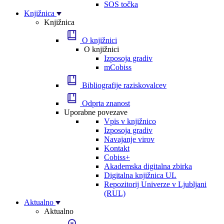
SOS točka
Knjižnica
Knjižnica
O knjižnici
O knjižnici
Izposoja gradiv
mCobiss
Bibliografije raziskovalcev
Odprta znanost
Uporabne povezave
Vpis v knjižnico
Izposoja gradiv
Navajanje virov
Kontakt
Cobiss+
Akademska digitalna zbirka
Digitalna knjižnica UL
Repozitorij Univerze v Ljubljani
(RUL)
Aktualno
Aktualno