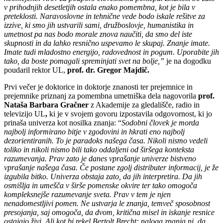
v prihodnjih desetletjih ostala enako pomembna, kot je bila v
preteklosti. Naravoslovne in tehnične vede bodo iskale rešitve za
izzive, ki smo jih ustvarili sami, družboslovje, humanistika in
umetnost pa nas bodo morale znova naučiti, da smo del iste
skupnosti in da lahko resnično uspevamo le skupaj. Znanje imate.
Imate tudi mladostno energijo, radovednost in pogum. Uporabite jih
tako, da boste pomagali spreminjati svet na bolje,”
je na dogodku
poudaril rektor UL,
prof. dr. Gregor Majdič.
Prvi večer je doktorice in doktorje znanosti ter prejemnice in
prejemnike priznanj za pomembna umetniška dela nagovorila
prof.
Nataša Barbara Gračner
z Akademije za gledališče, radio in
televizijo UL
,
ki je v svojem govoru izpostavila odgovornost, ki jo
prinaša univerza kot nosilka znanja: “
Sodobni človek je morda
najbolj informirano bitje v zgodovini in hkrati eno najbolj
dezorientiranih. To je paradoks našega časa. Nikoli nismo vedeli
toliko in nikoli nismo bili tako oddaljeni od širšega konteksta
razumevanja. Prav zato je danes vprašanje univerze bistveno
vprašanje našega časa. Če postane zgolj distributer informacij, je že
izgubila bitko. Univerza obstaja zato, da jih interpretira. Da jih
osmišlja in umešča v širše pomenske okvire ter tako omogoča
kompleksnejše razumevanje sveta. Prav v tem je njen
nenadomestljivi pomen. Ne ustvarja le znanja, temveč sposobnost
presojanja, saj omogoča, da dvom, kritična misel in iskanje resnice
ostajajo živi. Ali kot bi rekel Bertolt Brecht: naloga znanja ni, da