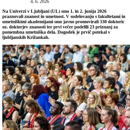
Datum objave:
4. 6. 2026
Na Univerzi v Ljubljani (UL) smo 1. in 2. junija 2026
praznovali znanost in umetnost. V sodelovanju s fakultetami in
umetniškimi akademijami smo javno promovirali 330 doktoric
oz. doktorjev znanosti ter prvi večer podelili 23 priznanj za
pomembna umetniška dela. Dogodek je prvič potekal v
ljubljanskih Križankah.