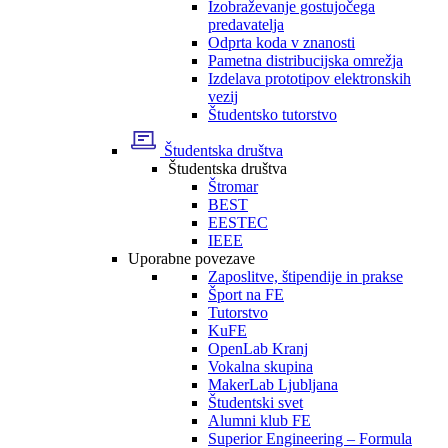
Izobraževanje gostujočega
predavatelja
Odprta koda v znanosti
Pametna distribucijska omrežja
Izdelava prototipov elektronskih
vezij
Študentsko tutorstvo
Študentska društva
Študentska društva
Štromar
BEST
EESTEC
IEEE
Uporabne povezave
Zaposlitve, štipendije in prakse
Šport na FE
Tutorstvo
KuFE
OpenLab Kranj
Vokalna skupina
MakerLab Ljubljana
Študentski svet
Alumni klub FE
Superior Engineering – Formula