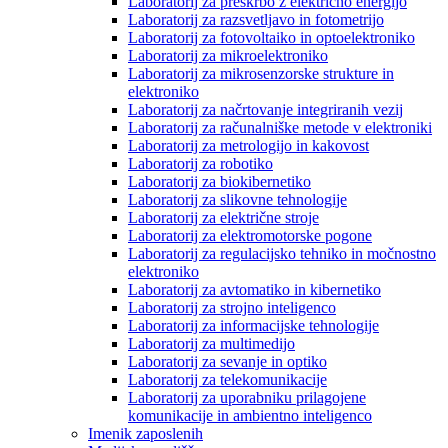
Laboratorij za preskrbo z električno energijo
Laboratorij za razsvetljavo in fotometrijo
Laboratorij za fotovoltaiko in optoelektroniko
Laboratorij za mikroelektroniko
Laboratorij za mikrosenzorske strukture in
elektroniko
Laboratorij za načrtovanje integriranih vezij
Laboratorij za računalniške metode v elektroniki
Laboratorij za metrologijo in kakovost
Laboratorij za robotiko
Laboratorij za biokibernetiko
Laboratorij za slikovne tehnologije
Laboratorij za električne stroje
Laboratorij za elektromotorske pogone
Laboratorij za regulacijsko tehniko in močnostno
elektroniko
Laboratorij za avtomatiko in kibernetiko
Laboratorij za strojno inteligenco
Laboratorij za informacijske tehnologije
Laboratorij za multimedijo
Laboratorij za sevanje in optiko
Laboratorij za telekomunikacije
Laboratorij za uporabniku prilagojene
komunikacije in ambientno inteligenco
Imenik zaposlenih