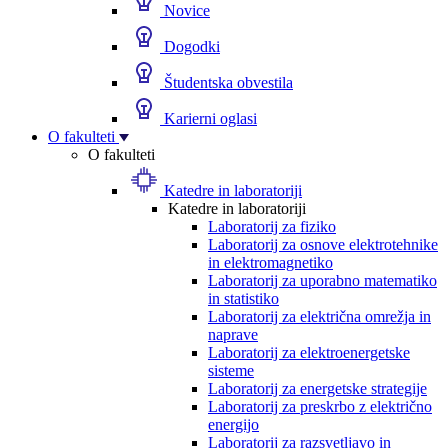
Novice
Dogodki
Študentska obvestila
Karierni oglasi
O fakulteti
O fakulteti
Katedre in laboratoriji
Katedre in laboratoriji
Laboratorij za fiziko
Laboratorij za osnove elektrotehnike
in elektromagnetiko
Laboratorij za uporabno matematiko
in statistiko
Laboratorij za električna omrežja in
naprave
Laboratorij za elektroenergetske
sisteme
Laboratorij za energetske strategije
Laboratorij za preskrbo z električno
energijo
Laboratorij za razsvetljavo in