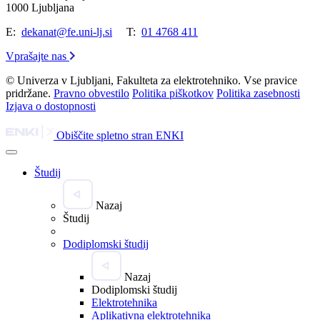
1000 Ljubljana
E:
dekanat@fe.uni-lj.si
T:
01 4768 411
Vprašajte nas
© Univerza v Ljubljani, Fakulteta za elektrotehniko. Vse pravice
pridržane.
Pravno obvestilo
Politika piškotkov
Politika zasebnosti
Izjava o dostopnosti
Obiščite spletno stran ENKI
Študij
Nazaj
Študij
Dodiplomski študij
Nazaj
Dodiplomski študij
Elektrotehnika
Aplikativna elektrotehnika