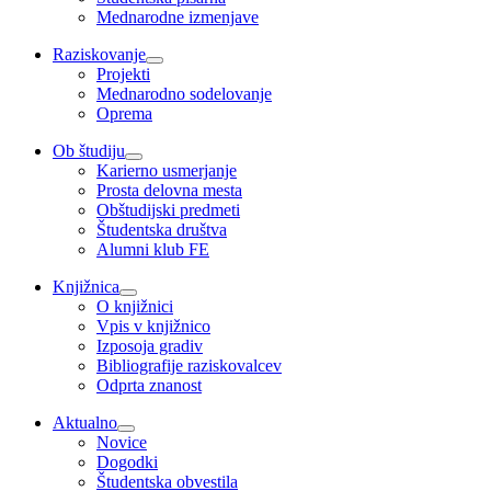
Mednarodne izmenjave
Raziskovanje
Projekti
Mednarodno sodelovanje
Oprema
Ob študiju
Karierno usmerjanje
Prosta delovna mesta
Obštudijski predmeti
Študentska društva
Alumni klub FE
Knjižnica
O knjižnici
Vpis v knjižnico
Izposoja gradiv
Bibliografije raziskovalcev
Odprta znanost
Aktualno
Novice
Dogodki
Študentska obvestila