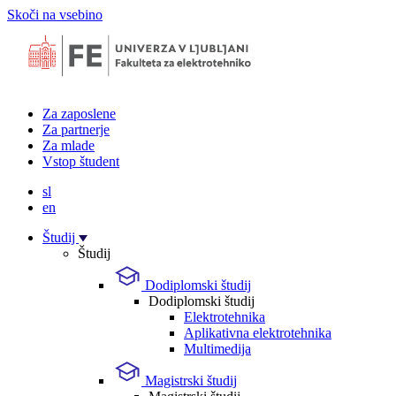
Skoči na vsebino
Za zaposlene
Za partnerje
Za mlade
Vstop študent
sl
en
Študij
Študij
Dodiplomski študij
Dodiplomski študij
Elektrotehnika
Aplikativna elektrotehnika
Multimedija
Magistrski študij