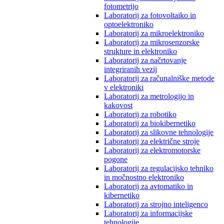
fotometrijo
Laboratorij za fotovoltaiko in
optoelektroniko
Laboratorij za mikroelektroniko
Laboratorij za mikrosenzorske
strukture in elektroniko
Laboratorij za načrtovanje
integriranih vezij
Laboratorij za računalniške metode
v elektroniki
Laboratorij za metrologijo in
kakovost
Laboratorij za robotiko
Laboratorij za biokibernetiko
Laboratorij za slikovne tehnologije
Laboratorij za električne stroje
Laboratorij za elektromotorske
pogone
Laboratorij za regulacijsko tehniko
in močnostno elektroniko
Laboratorij za avtomatiko in
kibernetiko
Laboratorij za strojno inteligenco
Laboratorij za informacijske
tehnologije