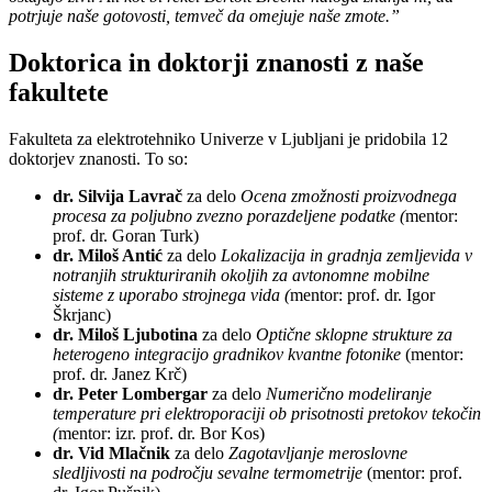
potrjuje naše gotovosti, temveč da omejuje naše zmote.”
Doktorica in doktorji znanosti z naše
fakultete
Fakulteta za elektrotehniko Univerze v Ljubljani je pridobila 12
doktorjev znanosti. To so:
dr. Silvija Lavrač
za delo
Ocena zmožnosti proizvodnega
procesa za poljubno zvezno porazdeljene podatke (
mentor:
prof. dr. Goran Turk)
dr. Miloš Antić
za delo
Lokalizacija in gradnja zemljevida v
notranjih strukturiranih okoljih za avtonomne mobilne
sisteme z uporabo strojnega vida (
mentor: prof. dr. Igor
Škrjanc)
dr. Miloš Ljubotina
za delo
Optične sklopne strukture za
heterogeno integracijo gradnikov kvantne fotonike
(mentor:
prof. dr. Janez Krč)
dr. Peter Lombergar
za delo
Numerično modeliranje
temperature pri elektroporaciji ob prisotnosti pretokov tekočin
(
mentor: izr. prof. dr. Bor Kos)
dr. Vid Mlačnik
za delo
Zagotavljanje meroslovne
sledljivosti na področju sevalne termometrije
(mentor: prof.