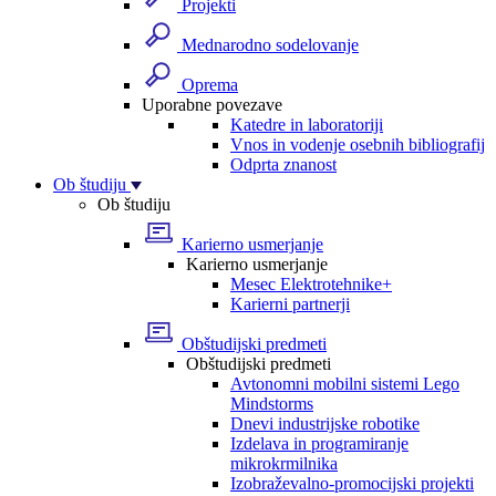
Projekti
Mednarodno sodelovanje
Oprema
Uporabne povezave
Katedre in laboratoriji
Vnos in vodenje osebnih bibliografij
Odprta znanost
Ob študiju
Ob študiju
Karierno usmerjanje
Karierno usmerjanje
Mesec Elektrotehnike+
Karierni partnerji
Obštudijski predmeti
Obštudijski predmeti
Avtonomni mobilni sistemi Lego
Mindstorms
Dnevi industrijske robotike
Izdelava in programiranje
mikrokrmilnika
Izobraževalno-promocijski projekti