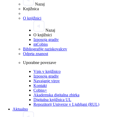
Nazaj
Knjižnica
O knjižnici
Nazaj
O knjižnici
Izposoja gradiv
mCobiss
Bibliografije raziskovalcev
Odprta znanost
Uporabne povezave
Vpis v knjižnico
Izposoja gradiv
Navajanje virov
Kontakt
Cobiss+
Akademska digitalna zbirka
Digitalna knjižnica UL
Repozitorij Univerze v Ljubljani (RUL)
Aktualno