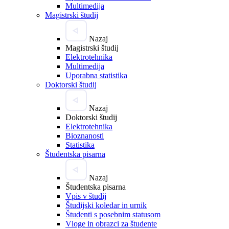
Multimedija
Magistrski študij
Nazaj
Magistrski študij
Elektrotehnika
Multimedija
Uporabna statistika
Doktorski študij
Nazaj
Doktorski študij
Elektrotehnika
Bioznanosti
Statistika
Študentska pisarna
Nazaj
Študentska pisarna
Vpis v študij
Študijski koledar in urnik
Študenti s posebnim statusom
Vloge in obrazci za študente