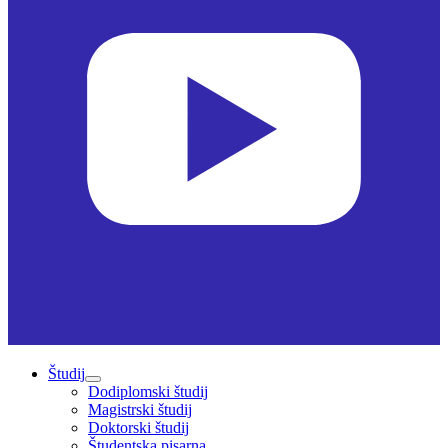
Študij
Dodiplomski študij
Magistrski študij
Doktorski študij
Študentska pisarna