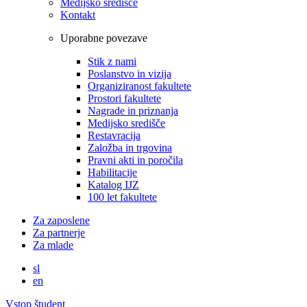
Medijsko središče
Kontakt
Uporabne povezave
Stik z nami
Poslanstvo in vizija
Organiziranost fakultete
Prostori fakultete
Nagrade in priznanja
Medijsko središče
Restavracija
Založba in trgovina
Pravni akti in poročila
Habilitacije
Katalog IJZ
100 let fakultete
Za zaposlene
Za partnerje
Za mlade
sl
en
Vstop študent