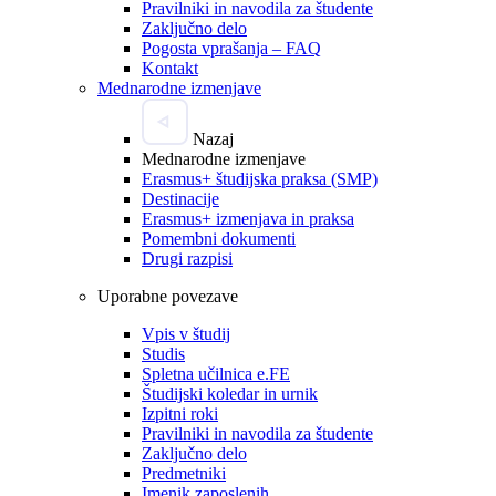
Pravilniki in navodila za študente
Zaključno delo
Pogosta vprašanja – FAQ
Kontakt
Mednarodne izmenjave
Nazaj
Mednarodne izmenjave
Erasmus+ študijska praksa (SMP)
Destinacije
Erasmus+ izmenjava in praksa
Pomembni dokumenti
Drugi razpisi
Uporabne povezave
Vpis v študij
Studis
Spletna učilnica e.FE
Študijski koledar in urnik
Izpitni roki
Pravilniki in navodila za študente
Zaključno delo
Predmetniki
Imenik zaposlenih