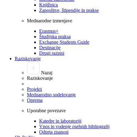
Knjižnica
Zaposlitve, štipendije in prakse
Mednarodne izmenjave
Erasmus+
Študijska praksa
Exchange Students Guide
Destinacije
Drugi razpisi
Raziskovanje
Nazaj
Raziskovanje
Projekti
Mednarodno sodelovanje
Oprema
Uporabne povezave
Katedre in laboratoriji
Vnos in vodenje osebnih bibliografij
Odprta znanost