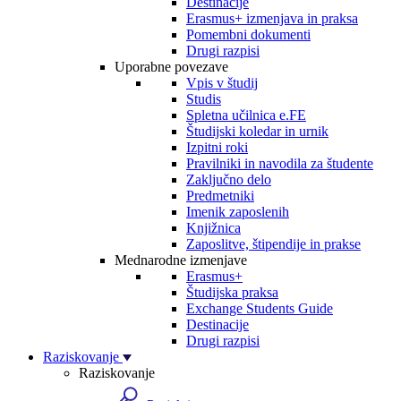
Destinacije
Erasmus+ izmenjava in praksa
Pomembni dokumenti
Drugi razpisi
Uporabne povezave
Vpis v študij
Studis
Spletna učilnica e.FE
Študijski koledar in urnik
Izpitni roki
Pravilniki in navodila za študente
Zaključno delo
Predmetniki
Imenik zaposlenih
Knjižnica
Zaposlitve, štipendije in prakse
Mednarodne izmenjave
Erasmus+
Študijska praksa
Exchange Students Guide
Destinacije
Drugi razpisi
Raziskovanje
Raziskovanje