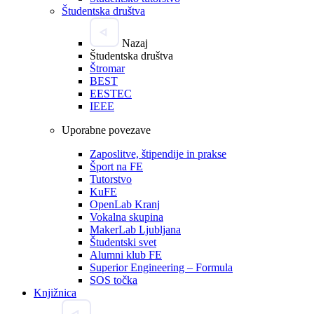
Študentska društva
Nazaj
Študentska društva
Štromar
BEST
EESTEC
IEEE
Uporabne povezave
Zaposlitve, štipendije in prakse
Šport na FE
Tutorstvo
KuFE
OpenLab Kranj
Vokalna skupina
MakerLab Ljubljana
Študentski svet
Alumni klub FE
Superior Engineering – Formula
SOS točka
Knjižnica