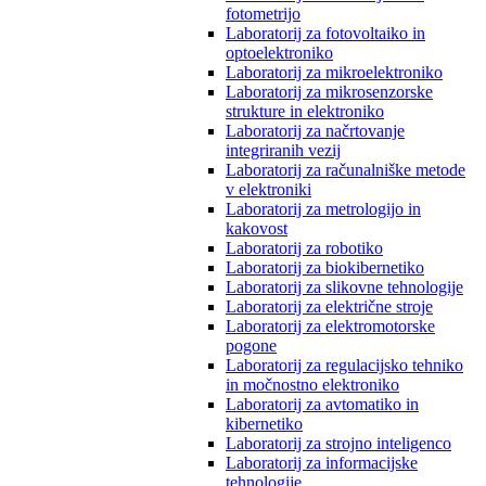
fotometrijo
Laboratorij za fotovoltaiko in
optoelektroniko
Laboratorij za mikroelektroniko
Laboratorij za mikrosenzorske
strukture in elektroniko
Laboratorij za načrtovanje
integriranih vezij
Laboratorij za računalniške metode
v elektroniki
Laboratorij za metrologijo in
kakovost
Laboratorij za robotiko
Laboratorij za biokibernetiko
Laboratorij za slikovne tehnologije
Laboratorij za električne stroje
Laboratorij za elektromotorske
pogone
Laboratorij za regulacijsko tehniko
in močnostno elektroniko
Laboratorij za avtomatiko in
kibernetiko
Laboratorij za strojno inteligenco
Laboratorij za informacijske
tehnologije