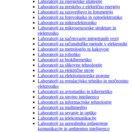
Laboratorij za energetske strategije
Laboratorij za preskrbo z električno energijo
Laboratorij za razsvetljavo in fotometrijo
Laboratorij za fotovoltaiko in optoelektroniko
Laboratorij za mikroelektroniko
Laboratorij za mikrosenzorske strukture in
elektroniko
Laboratorij za načrtovanje integriranih vezij
Laboratorij za računalniške metode v elektroniki
Laboratorij za metrologijo in kakovost
Laboratorij za robotiko
Laboratorij za biokibernetiko
Laboratorij za slikovne tehnologije
Laboratorij za električne stroje
Laboratorij za elektromotorske pogone
Laboratorij za regulacijsko tehniko in močnostno
elektroniko
Laboratorij za avtomatiko in kibernetiko
Laboratorij za strojno inteligenco
Laboratorij za informacijske tehnologije
Laboratorij za multimedijo
Laboratorij za sevanje in optiko
Laboratorij za telekomunikacije
Laboratorij za uporabniku prilagojene
komunikacije in ambientno inteligenco