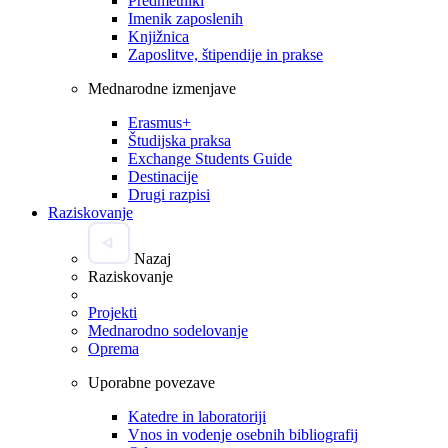
Predmetniki
Imenik zaposlenih
Knjižnica
Zaposlitve, štipendije in prakse
Mednarodne izmenjave
Erasmus+
Študijska praksa
Exchange Students Guide
Destinacije
Drugi razpisi
Raziskovanje
Nazaj
Raziskovanje
Projekti
Mednarodno sodelovanje
Oprema
Uporabne povezave
Katedre in laboratoriji
Vnos in vodenje osebnih bibliografij