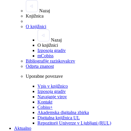
Nazaj
Knjižnica
O knjižnici
Nazaj
O knjižnici
Izposoja gradiv
mCobiss
Bibliografije raziskovalcev
Odprta znanost
Uporabne povezave
Vpis v knjižnico
Izposoja gradiv
Navajanje virov
Kontakt
Cobiss+
Akademska digitalna zbirka
Digitalna knjižnica UL
Repozitorij Univerze v Ljubljani (RUL)
Aktualno