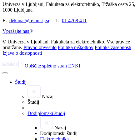
Univerza v Ljubljani, Fakulteta za elektrotehniko, Tržaška cesta 25,
1000 Ljubljana
E:
dekanat@fe.uni-lj.si
T:
01 4768 411
Vprašajte nas
© Univerza v Ljubljani, Fakulteta za elektrotehniko. Vse pravice
pridržane.
Pravno obvestilo
Politika piškotkov
Politika zasebnosti
Izjava o dostopnosti
Obiščite spletno stran ENKI
Študij
Nazaj
Študij
Dodiplomski študij
Nazaj
Dodiplomski študij
Elektrotehnika