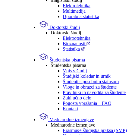
Magistrski študij
Elektrotehnika
Multimedija
Uporabna statistika
Doktorski študij
Doktorski študij
Elektrotehnika
Bioznanosti
Statistika
Študentska pisarna
Študentska pisarna
Vpis v študij
Študijski koledar in urnik
Študenti s posebnim statusom
Vloge in obrazci za študente
Pravilniki in navodila za študente
Zaključno delo
Pogosta vprašanja – FAQ
Kontakt
Mednarodne izmenjave
Mednarodne izmenjave
Erasmus+ študijska praksa (SMP)