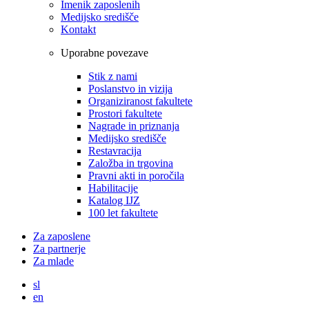
Imenik zaposlenih
Medijsko središče
Kontakt
Uporabne povezave
Stik z nami
Poslanstvo in vizija
Organiziranost fakultete
Prostori fakultete
Nagrade in priznanja
Medijsko središče
Restavracija
Založba in trgovina
Pravni akti in poročila
Habilitacije
Katalog IJZ
100 let fakultete
Za zaposlene
Za partnerje
Za mlade
sl
en