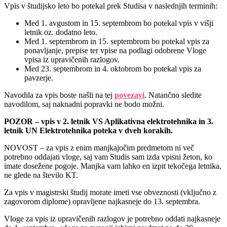
Vpis v študijsko leto bo potekal prek Studisa v naslednjih terminih:
Med 1. avgustom in 15. septembrom bo potekal vpis v višji
letnik oz. dodatno leto.
Med 1. septembrom in 15. septembrom bo potekal vpis za
ponavljanje, prepise ter vpise na podlagi odobrene Vloge
vpisa iz upravičenih razlogov.
Med 23. septembrom in 4. oktobrom bo potekal vpis za
pavzerje.
Navodila za vpis boste našli na tej
povezavi
. Natančno sledite
navodilom, saj naknadni popravki ne bodo možni.
POZOR – vpis v 2. letnik VS Aplikativna elektrotehnika in 3.
letnik UN Elektrotehnika poteka v dveh korakih.
NOVOST – za vpis z enim manjkajočim predmetom ni več
potrebno oddajati vloge, saj vam Studis sam izda vpisni žeton, ko
imate dosežene pogoje. Manjka vam lahko en izpit tekočega letnika,
ne glede na število KT.
Za vpis v magistrski študij morate imeti vse obveznosti (vključno z
zagovorom diplome) opravljene najkasneje do 13. septembra.
Vloge za vpis iz upravičenih razlogov je potrebno oddati najkasneje