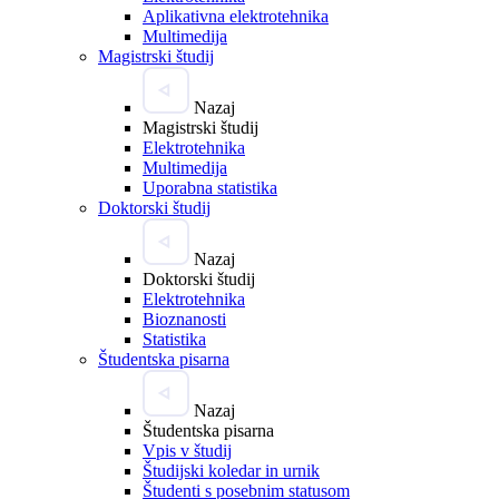
Aplikativna elektrotehnika
Multimedija
Magistrski študij
Nazaj
Magistrski študij
Elektrotehnika
Multimedija
Uporabna statistika
Doktorski študij
Nazaj
Doktorski študij
Elektrotehnika
Bioznanosti
Statistika
Študentska pisarna
Nazaj
Študentska pisarna
Vpis v študij
Študijski koledar in urnik
Študenti s posebnim statusom