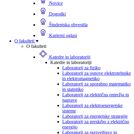
Novice
Dogodki
Študentska obvestila
Karierni oglasi
O fakulteti
O fakulteti
Katedre in laboratoriji
Katedre in laboratoriji
Laboratorij za fiziko
Laboratorij za osnove elektrotehnike
in elektromagnetiko
Laboratorij za uporabno matematiko
in statistiko
Laboratorij za električna omrežja in
naprave
Laboratorij za elektroenergetske
sisteme
Laboratorij za energetske strategije
Laboratorij za preskrbo z električno
energijo
Laboratorij za razsvetljavo in