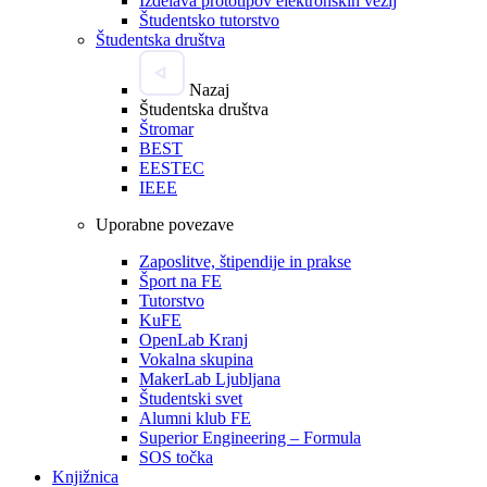
Izdelava prototipov elektronskih vezij
Študentsko tutorstvo
Študentska društva
Nazaj
Študentska društva
Štromar
BEST
EESTEC
IEEE
Uporabne povezave
Zaposlitve, štipendije in prakse
Šport na FE
Tutorstvo
KuFE
OpenLab Kranj
Vokalna skupina
MakerLab Ljubljana
Študentski svet
Alumni klub FE
Superior Engineering – Formula
SOS točka
Knjižnica