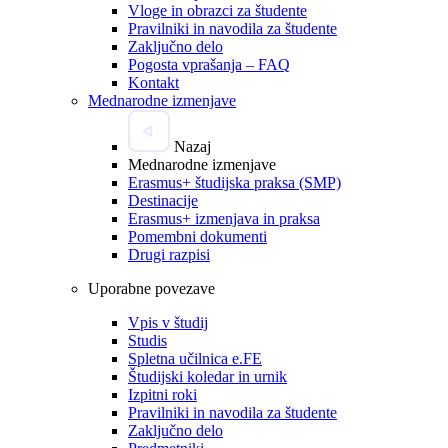
Vloge in obrazci za študente
Pravilniki in navodila za študente
Zaključno delo
Pogosta vprašanja – FAQ
Kontakt
Mednarodne izmenjave
Nazaj
Mednarodne izmenjave
Erasmus+ študijska praksa (SMP)
Destinacije
Erasmus+ izmenjava in praksa
Pomembni dokumenti
Drugi razpisi
Uporabne povezave
Vpis v študij
Studis
Spletna učilnica e.FE
Študijski koledar in urnik
Izpitni roki
Pravilniki in navodila za študente
Zaključno delo