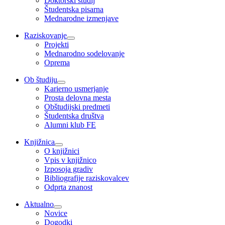
Doktorski študij
Študentska pisarna
Mednarodne izmenjave
Raziskovanje
Projekti
Mednarodno sodelovanje
Oprema
Ob študiju
Karierno usmerjanje
Prosta delovna mesta
Obštudijski predmeti
Študentska društva
Alumni klub FE
Knjižnica
O knjižnici
Vpis v knjižnico
Izposoja gradiv
Bibliografije raziskovalcev
Odprta znanost
Aktualno
Novice
Dogodki