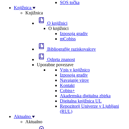
SOS točka
Knjižnica
Knjižnica
O knjižnici
O knjižnici
Izposoja gradiv
mCobiss
Bibliografije raziskovalcev
Odprta znanost
Uporabne povezave
Vpis v knjižnico
Izposoja gradiv
Navajanje virov
Kontakt
Cobiss+
Akademska digitalna zbirka
Digitalna knjižnica UL
Repozitorij Univerze v Ljubljani
(RUL)
Aktualno
Aktualno