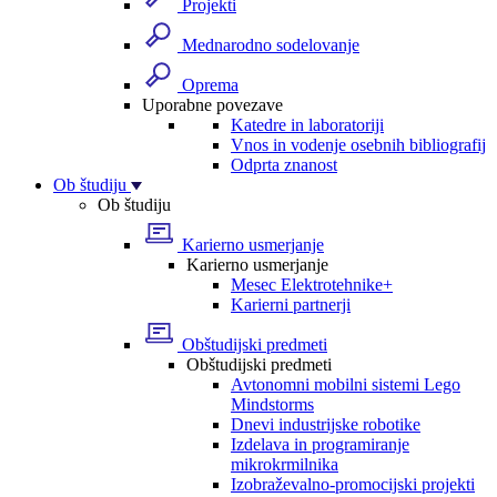
Projekti
Mednarodno sodelovanje
Oprema
Uporabne povezave
Katedre in laboratoriji
Vnos in vodenje osebnih bibliografij
Odprta znanost
Ob študiju
Ob študiju
Karierno usmerjanje
Karierno usmerjanje
Mesec Elektrotehnike+
Karierni partnerji
Obštudijski predmeti
Obštudijski predmeti
Avtonomni mobilni sistemi Lego
Mindstorms
Dnevi industrijske robotike
Izdelava in programiranje
mikrokrmilnika
Izobraževalno-promocijski projekti