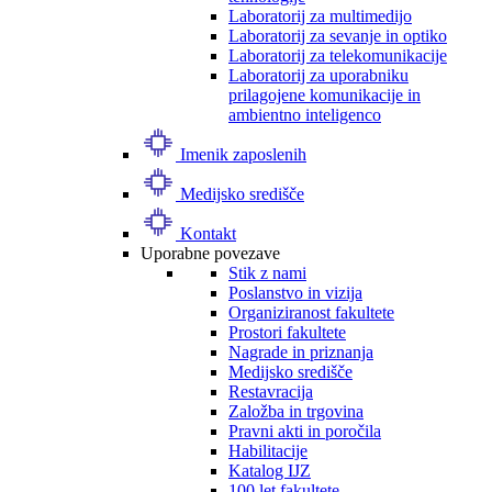
Laboratorij za multimedijo
Laboratorij za sevanje in optiko
Laboratorij za telekomunikacije
Laboratorij za uporabniku
prilagojene komunikacije in
ambientno inteligenco
Imenik zaposlenih
Medijsko središče
Kontakt
Uporabne povezave
Stik z nami
Poslanstvo in vizija
Organiziranost fakultete
Prostori fakultete
Nagrade in priznanja
Medijsko središče
Restavracija
Založba in trgovina
Pravni akti in poročila
Habilitacije
Katalog IJZ
100 let fakultete