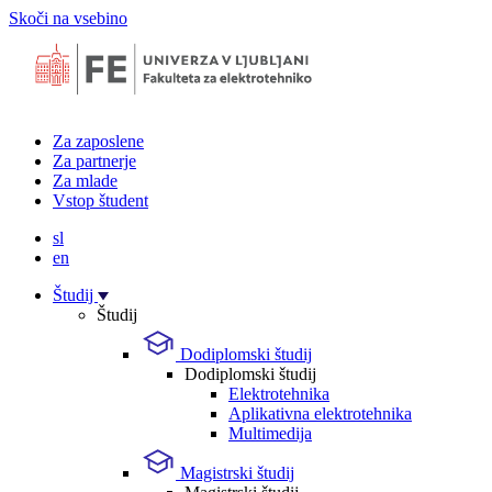
Skoči na vsebino
Za zaposlene
Za partnerje
Za mlade
Vstop študent
sl
en
Študij
Študij
Dodiplomski študij
Dodiplomski študij
Elektrotehnika
Aplikativna elektrotehnika
Multimedija
Magistrski študij