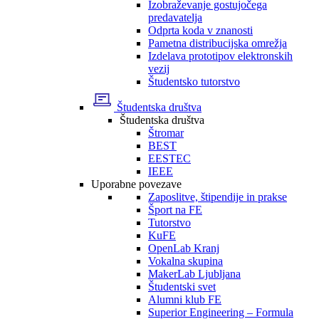
Izobraževanje gostujočega
predavatelja
Odprta koda v znanosti
Pametna distribucijska omrežja
Izdelava prototipov elektronskih
vezij
Študentsko tutorstvo
Študentska društva
Študentska društva
Štromar
BEST
EESTEC
IEEE
Uporabne povezave
Zaposlitve, štipendije in prakse
Šport na FE
Tutorstvo
KuFE
OpenLab Kranj
Vokalna skupina
MakerLab Ljubljana
Študentski svet
Alumni klub FE
Superior Engineering – Formula