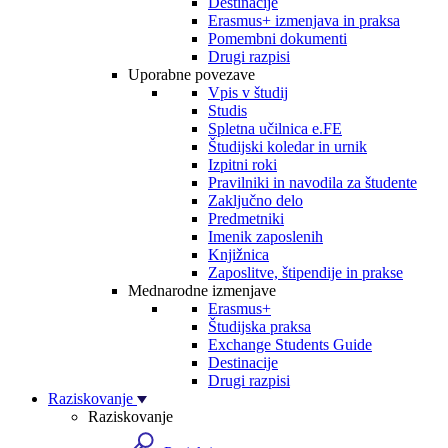
Destinacije
Erasmus+ izmenjava in praksa
Pomembni dokumenti
Drugi razpisi
Uporabne povezave
Vpis v študij
Studis
Spletna učilnica e.FE
Študijski koledar in urnik
Izpitni roki
Pravilniki in navodila za študente
Zaključno delo
Predmetniki
Imenik zaposlenih
Knjižnica
Zaposlitve, štipendije in prakse
Mednarodne izmenjave
Erasmus+
Študijska praksa
Exchange Students Guide
Destinacije
Drugi razpisi
Raziskovanje
Raziskovanje