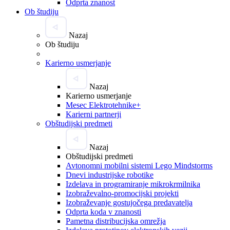
Odprta znanost
Ob študiju
Nazaj
Ob študiju
Karierno usmerjanje
Nazaj
Karierno usmerjanje
Mesec Elektrotehnike+
Karierni partnerji
Obštudijski predmeti
Nazaj
Obštudijski predmeti
Avtonomni mobilni sistemi Lego Mindstorms
Dnevi industrijske robotike
Izdelava in programiranje mikrokrmilnika
Izobraževalno-promocijski projekti
Izobraževanje gostujočega predavatelja
Odprta koda v znanosti
Pametna distribucijska omrežja