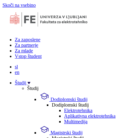
Skoči na vsebino
Za zaposlene
Za partnerje
Za mlade
Vstop študent
sl
en
Študij
Študij
Dodiplomski študij
Dodiplomski študij
Elektrotehnika
Aplikativna elektrotehnika
Multimedija
Magistrski študij