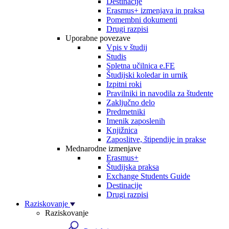
Destinacije
Erasmus+ izmenjava in praksa
Pomembni dokumenti
Drugi razpisi
Uporabne povezave
Vpis v študij
Studis
Spletna učilnica e.FE
Študijski koledar in urnik
Izpitni roki
Pravilniki in navodila za študente
Zaključno delo
Predmetniki
Imenik zaposlenih
Knjižnica
Zaposlitve, štipendije in prakse
Mednarodne izmenjave
Erasmus+
Študijska praksa
Exchange Students Guide
Destinacije
Drugi razpisi
Raziskovanje
Raziskovanje