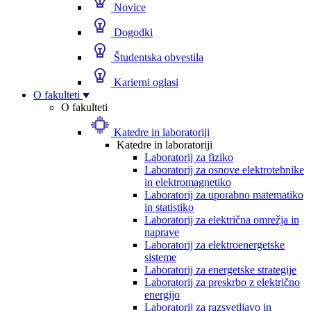
Novice
Dogodki
Študentska obvestila
Karierni oglasi
O fakulteti
O fakulteti
Katedre in laboratoriji
Katedre in laboratoriji
Laboratorij za fiziko
Laboratorij za osnove elektrotehnike
in elektromagnetiko
Laboratorij za uporabno matematiko
in statistiko
Laboratorij za električna omrežja in
naprave
Laboratorij za elektroenergetske
sisteme
Laboratorij za energetske strategije
Laboratorij za preskrbo z električno
energijo
Laboratorij za razsvetljavo in