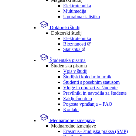
Magistrski študij
Elektrotehnika
Multimedija
Uporabna statistika
Doktorski študij
Doktorski študij
Elektrotehnika
Bioznanosti
Statistika
Študentska pisarna
Študentska pisarna
Vpis v študij
Študijski koledar in urnik
Študenti s posebnim statusom
Vloge in obrazci za študente
Pravilniki in navodila za študente
Zaključno delo
Pogosta vprašanja – FAQ
Kontakt
Mednarodne izmenjave
Mednarodne izmenjave
Erasmus+ študijska praksa (SMP)