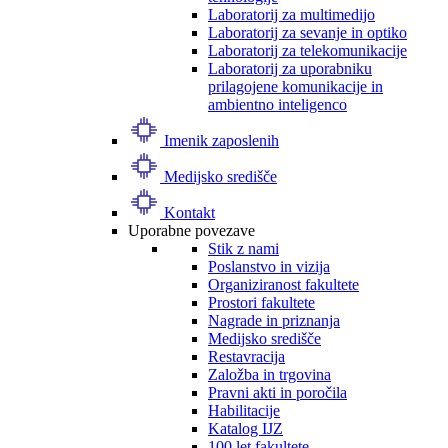
Laboratorij za multimedijo
Laboratorij za sevanje in optiko
Laboratorij za telekomunikacije
Laboratorij za uporabniku
prilagojene komunikacije in
ambientno inteligenco
Imenik zaposlenih
Medijsko središče
Kontakt
Uporabne povezave
Stik z nami
Poslanstvo in vizija
Organiziranost fakultete
Prostori fakultete
Nagrade in priznanja
Medijsko središče
Restavracija
Založba in trgovina
Pravni akti in poročila
Habilitacije
Katalog IJZ
100 let fakultete