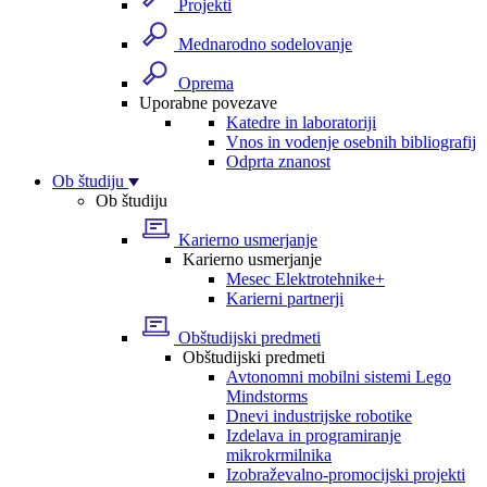
Projekti
Mednarodno sodelovanje
Oprema
Uporabne povezave
Katedre in laboratoriji
Vnos in vodenje osebnih bibliografij
Odprta znanost
Ob študiju
Ob študiju
Karierno usmerjanje
Karierno usmerjanje
Mesec Elektrotehnike+
Karierni partnerji
Obštudijski predmeti
Obštudijski predmeti
Avtonomni mobilni sistemi Lego
Mindstorms
Dnevi industrijske robotike
Izdelava in programiranje
mikrokrmilnika
Izobraževalno-promocijski projekti