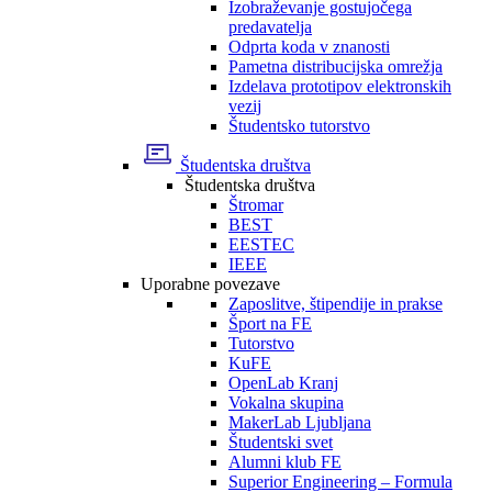
Izobraževanje gostujočega
predavatelja
Odprta koda v znanosti
Pametna distribucijska omrežja
Izdelava prototipov elektronskih
vezij
Študentsko tutorstvo
Študentska društva
Študentska društva
Štromar
BEST
EESTEC
IEEE
Uporabne povezave
Zaposlitve, štipendije in prakse
Šport na FE
Tutorstvo
KuFE
OpenLab Kranj
Vokalna skupina
MakerLab Ljubljana
Študentski svet
Alumni klub FE
Superior Engineering – Formula