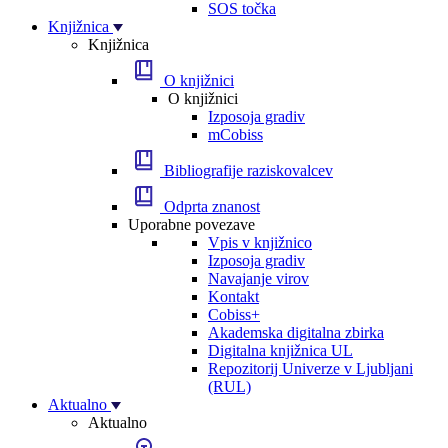
SOS točka
Knjižnica
Knjižnica
O knjižnici
O knjižnici
Izposoja gradiv
mCobiss
Bibliografije raziskovalcev
Odprta znanost
Uporabne povezave
Vpis v knjižnico
Izposoja gradiv
Navajanje virov
Kontakt
Cobiss+
Akademska digitalna zbirka
Digitalna knjižnica UL
Repozitorij Univerze v Ljubljani
(RUL)
Aktualno
Aktualno