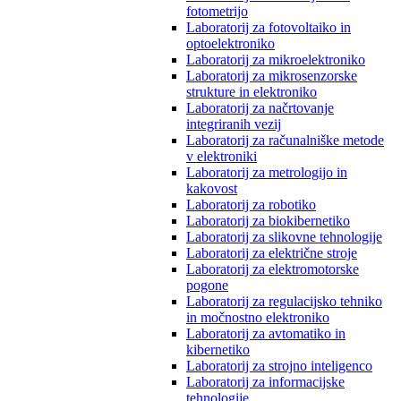
fotometrijo
Laboratorij za fotovoltaiko in
optoelektroniko
Laboratorij za mikroelektroniko
Laboratorij za mikrosenzorske
strukture in elektroniko
Laboratorij za načrtovanje
integriranih vezij
Laboratorij za računalniške metode
v elektroniki
Laboratorij za metrologijo in
kakovost
Laboratorij za robotiko
Laboratorij za biokibernetiko
Laboratorij za slikovne tehnologije
Laboratorij za električne stroje
Laboratorij za elektromotorske
pogone
Laboratorij za regulacijsko tehniko
in močnostno elektroniko
Laboratorij za avtomatiko in
kibernetiko
Laboratorij za strojno inteligenco
Laboratorij za informacijske
tehnologije