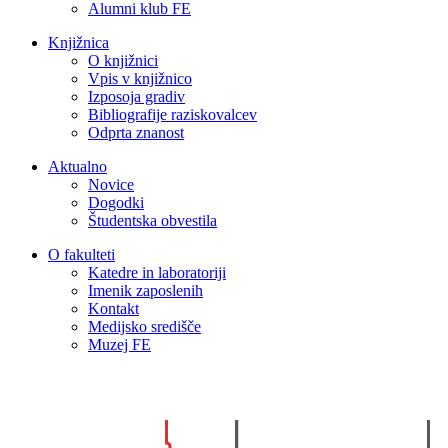
Alumni klub FE
Knjižnica
O knjižnici
Vpis v knjižnico
Izposoja gradiv
Bibliografije raziskovalcev
Odprta znanost
Aktualno
Novice
Dogodki
Študentska obvestila
O fakulteti
Katedre in laboratoriji
Imenik zaposlenih
Kontakt
Medijsko središče
Muzej FE