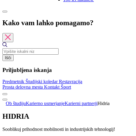
Kako vam lahko pomagamo?
Išči
Priljubljena iskanja
Predmetnik
Študijski koledar
Restavracija
Prosta delovna mesta
Kontakt
Šport
Ob študiju
Karierno usmerjanje
Karierni partnerji
Hidria
HIDRIA
Sooblikuj prihodnost mobilnosti in industrijskih tehnologij!