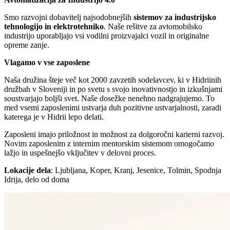
Smo razvojni dobavitelj najsodobnejših
sistemov za industrijsko
tehnologijo in elektrotehniko
. Naše rešitve za avtomobilsko
industrijo uporabljajo vsi vodilni proizvajalci vozil in originalne
opreme zanje.
Vlagamo v vse zaposlene
Naša družina šteje več kot 2000 zavzetih sodelavcev, ki v Hidriinih
družbah v Sloveniji in po svetu s svojo inovativnostjo in izkušnjami
soustvarjajo boljši svet. Naše dosežke nenehno nadgrajujemo. To
med vsemi zaposlenimi ustvarja duh pozitivne ustvarjalnosti, zaradi
katerega je v Hidrii lepo delati.
Zaposleni imajo priložnost in možnost za dolgoročni karierni razvoj.
Novim zaposlenim z internim mentorskim sistemom omogočamo
lažjo in uspešnejšo vključitev v delovni proces.
Lokacije dela
: Ljubljana, Koper, Kranj, Jesenice, Tolmin, Spodnja
Idrija, delo od doma