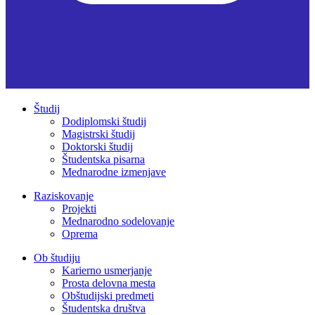
Študij
Dodiplomski študij
Magistrski študij
Doktorski študij
Študentska pisarna
Mednarodne izmenjave
Raziskovanje
Projekti
Mednarodno sodelovanje
Oprema
Ob študiju
Karierno usmerjanje
Prosta delovna mesta
Obštudijski predmeti
Študentska društva