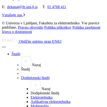
E:
dekanat@fe.uni-lj.si
T:
01 4768 411
Vprašajte nas
© Univerza v Ljubljani, Fakulteta za elektrotehniko. Vse pravice
pridržane.
Pravno obvestilo
Politika piškotkov
Politika zasebnosti
Izjava o dostopnosti
Obiščite spletno stran ENKI
Študij
Nazaj
Študij
Dodiplomski študij
Nazaj
Dodiplomski študij
Elektrotehnika
Aplikativna elektrotehnika
Multimedija