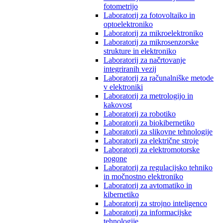
fotometrijo
Laboratorij za fotovoltaiko in
optoelektroniko
Laboratorij za mikroelektroniko
Laboratorij za mikrosenzorske
strukture in elektroniko
Laboratorij za načrtovanje
integriranih vezij
Laboratorij za računalniške metode
v elektroniki
Laboratorij za metrologijo in
kakovost
Laboratorij za robotiko
Laboratorij za biokibernetiko
Laboratorij za slikovne tehnologije
Laboratorij za električne stroje
Laboratorij za elektromotorske
pogone
Laboratorij za regulacijsko tehniko
in močnostno elektroniko
Laboratorij za avtomatiko in
kibernetiko
Laboratorij za strojno inteligenco
Laboratorij za informacijske
tehnologije