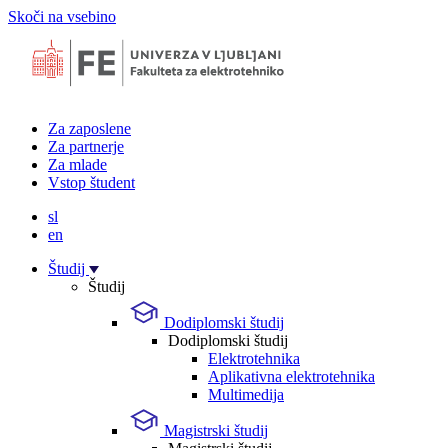
Skoči na vsebino
Za zaposlene
Za partnerje
Za mlade
Vstop študent
sl
en
Študij
Študij
Dodiplomski študij
Dodiplomski študij
Elektrotehnika
Aplikativna elektrotehnika
Multimedija
Magistrski študij