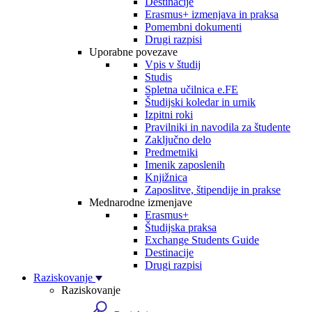
Destinacije
Erasmus+ izmenjava in praksa
Pomembni dokumenti
Drugi razpisi
Uporabne povezave
Vpis v študij
Studis
Spletna učilnica e.FE
Študijski koledar in urnik
Izpitni roki
Pravilniki in navodila za študente
Zaključno delo
Predmetniki
Imenik zaposlenih
Knjižnica
Zaposlitve, štipendije in prakse
Mednarodne izmenjave
Erasmus+
Študijska praksa
Exchange Students Guide
Destinacije
Drugi razpisi
Raziskovanje
Raziskovanje