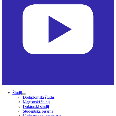
Študij
Dodiplomski študij
Magistrski študij
Doktorski študij
Študentska pisarna
Mednarodne izmenjave