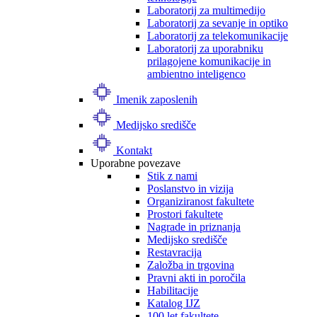
Laboratorij za multimedijo
Laboratorij za sevanje in optiko
Laboratorij za telekomunikacije
Laboratorij za uporabniku
prilagojene komunikacije in
ambientno inteligenco
Imenik zaposlenih
Medijsko središče
Kontakt
Uporabne povezave
Stik z nami
Poslanstvo in vizija
Organiziranost fakultete
Prostori fakultete
Nagrade in priznanja
Medijsko središče
Restavracija
Založba in trgovina
Pravni akti in poročila
Habilitacije
Katalog IJZ
100 let fakultete