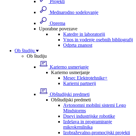
Projekti
Mednarodno sodelovanje
Oprema
Uporabne povezave
Katedre in laboratoriji
Vnos in vodenje osebnih bibliografij
Odprta znanost
Ob študiju
Ob študiju
Karierno usmerjanje
Karierno usmerjanje
Mesec Elektrotehnike+
Karierni partnerji
Obštudijski predmeti
Obštudijski predmeti
Avtonomni mobilni sistemi Lego
Mindstorms
Dnevi industrijske robotike
Izdelava in programiranje
mikrokrmilnika
Izobraževalno-promocijski projekti