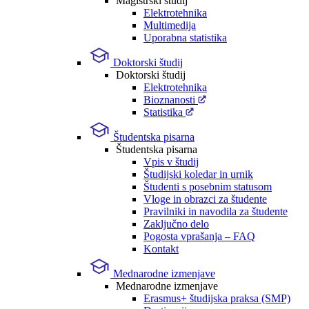
Magistrski študij
Elektrotehnika
Multimedija
Uporabna statistika
Doktorski študij
Doktorski študij
Elektrotehnika
Bioznanosti
Statistika
Študentska pisarna
Študentska pisarna
Vpis v študij
Študijski koledar in urnik
Študenti s posebnim statusom
Vloge in obrazci za študente
Pravilniki in navodila za študente
Zaključno delo
Pogosta vprašanja – FAQ
Kontakt
Mednarodne izmenjave
Mednarodne izmenjave
Erasmus+ študijska praksa (SMP)