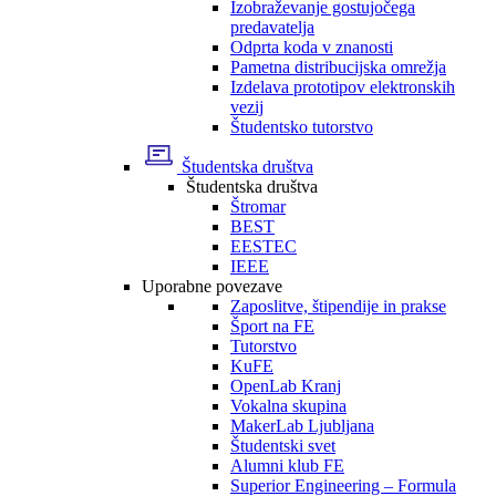
Izobraževanje gostujočega
predavatelja
Odprta koda v znanosti
Pametna distribucijska omrežja
Izdelava prototipov elektronskih
vezij
Študentsko tutorstvo
Študentska društva
Študentska društva
Štromar
BEST
EESTEC
IEEE
Uporabne povezave
Zaposlitve, štipendije in prakse
Šport na FE
Tutorstvo
KuFE
OpenLab Kranj
Vokalna skupina
MakerLab Ljubljana
Študentski svet
Alumni klub FE
Superior Engineering – Formula