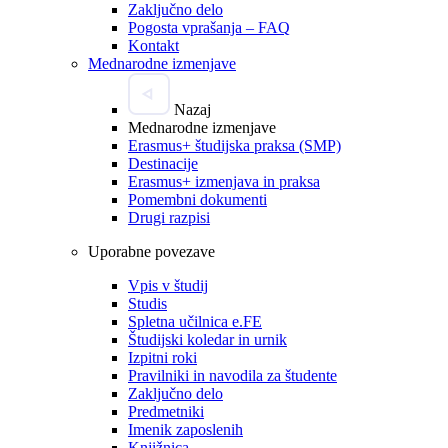
Zaključno delo
Pogosta vprašanja – FAQ
Kontakt
Mednarodne izmenjave
Nazaj
Mednarodne izmenjave
Erasmus+ študijska praksa (SMP)
Destinacije
Erasmus+ izmenjava in praksa
Pomembni dokumenti
Drugi razpisi
Uporabne povezave
Vpis v študij
Studis
Spletna učilnica e.FE
Študijski koledar in urnik
Izpitni roki
Pravilniki in navodila za študente
Zaključno delo
Predmetniki
Imenik zaposlenih
Knjižnica