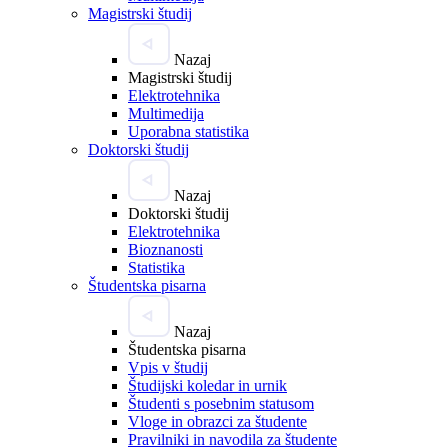
Magistrski študij
Nazaj
Magistrski študij
Elektrotehnika
Multimedija
Uporabna statistika
Doktorski študij
Nazaj
Doktorski študij
Elektrotehnika
Bioznanosti
Statistika
Študentska pisarna
Nazaj
Študentska pisarna
Vpis v študij
Študijski koledar in urnik
Študenti s posebnim statusom
Vloge in obrazci za študente
Pravilniki in navodila za študente