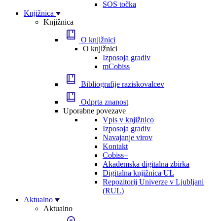
SOS točka
Knjižnica
Knjižnica
O knjižnici
O knjižnici
Izposoja gradiv
mCobiss
Bibliografije raziskovalcev
Odprta znanost
Uporabne povezave
Vpis v knjižnico
Izposoja gradiv
Navajanje virov
Kontakt
Cobiss+
Akademska digitalna zbirka
Digitalna knjižnica UL
Repozitorij Univerze v Ljubljani
(RUL)
Aktualno
Aktualno