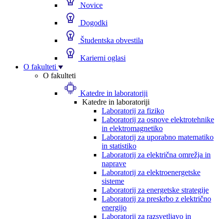
Novice
Dogodki
Študentska obvestila
Karierni oglasi
O fakulteti
O fakulteti
Katedre in laboratoriji
Katedre in laboratoriji
Laboratorij za fiziko
Laboratorij za osnove elektrotehnike
in elektromagnetiko
Laboratorij za uporabno matematiko
in statistiko
Laboratorij za električna omrežja in
naprave
Laboratorij za elektroenergetske
sisteme
Laboratorij za energetske strategije
Laboratorij za preskrbo z električno
energijo
Laboratorij za razsvetljavo in