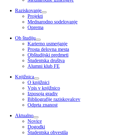
Raziskovanje
Projekti
Mednarodno sodelovanje
Oprema
Ob študiju
Karierno usmerjanje
Prosta delovna mesta
Obštudijski predmeti
Študentska društva
Alumni klub FE
Knjižnica
O knjižnici
Vpis v knjižnico
Izposoja gradiv
Bibliografije raziskovalcev
Odprta znanost
Aktualno
Novice
Dogodki
Študentska obvestila