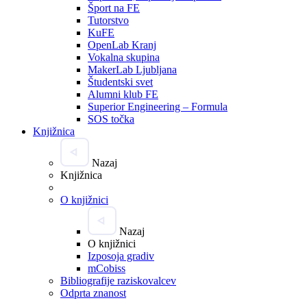
Šport na FE
Tutorstvo
KuFE
OpenLab Kranj
Vokalna skupina
MakerLab Ljubljana
Študentski svet
Alumni klub FE
Superior Engineering – Formula
SOS točka
Knjižnica
Nazaj
Knjižnica
O knjižnici
Nazaj
O knjižnici
Izposoja gradiv
mCobiss
Bibliografije raziskovalcev
Odprta znanost