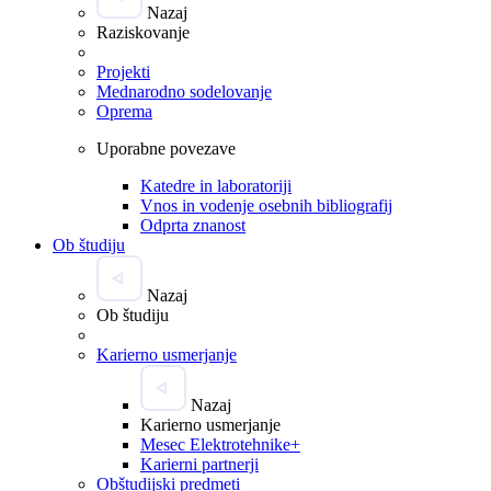
Nazaj
Raziskovanje
Projekti
Mednarodno sodelovanje
Oprema
Uporabne povezave
Katedre in laboratoriji
Vnos in vodenje osebnih bibliografij
Odprta znanost
Ob študiju
Nazaj
Ob študiju
Karierno usmerjanje
Nazaj
Karierno usmerjanje
Mesec Elektrotehnike+
Karierni partnerji
Obštudijski predmeti