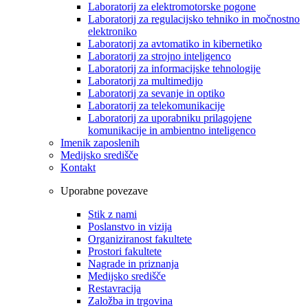
Laboratorij za elektromotorske pogone
Laboratorij za regulacijsko tehniko in močnostno
elektroniko
Laboratorij za avtomatiko in kibernetiko
Laboratorij za strojno inteligenco
Laboratorij za informacijske tehnologije
Laboratorij za multimedijo
Laboratorij za sevanje in optiko
Laboratorij za telekomunikacije
Laboratorij za uporabniku prilagojene
komunikacije in ambientno inteligenco
Imenik zaposlenih
Medijsko središče
Kontakt
Uporabne povezave
Stik z nami
Poslanstvo in vizija
Organiziranost fakultete
Prostori fakultete
Nagrade in priznanja
Medijsko središče
Restavracija
Založba in trgovina