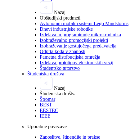
Nazaj
Obštudijski predmeti
Avtonomni mobilni sistemi Lego Mindstorms
Dnevi industrijske robotike
Izdelava in programiranje mikrokrmilnika
Izobraževalno-promocijski projekti
Izobraževanje gostujočega predavatelja
Odprta koda v znanosti
Pametna distribucijska omrežja
Izdelava prototipov elektronskih vezij
Študentsko tutorstvo
Študentska društva
Nazaj
Študentska društva
Štromar
BEST
EESTEC
IEEE
Uporabne povezave
Zaposlitve, štipendije in prakse