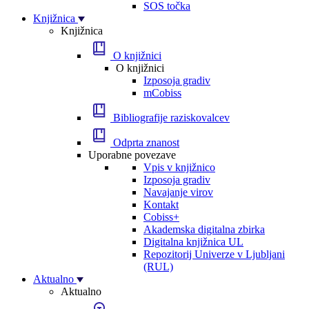
SOS točka
Knjižnica
Knjižnica
O knjižnici
O knjižnici
Izposoja gradiv
mCobiss
Bibliografije raziskovalcev
Odprta znanost
Uporabne povezave
Vpis v knjižnico
Izposoja gradiv
Navajanje virov
Kontakt
Cobiss+
Akademska digitalna zbirka
Digitalna knjižnica UL
Repozitorij Univerze v Ljubljani
(RUL)
Aktualno
Aktualno