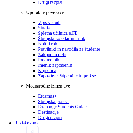
Drugi razpisi
Uporabne povezave
Vpis v študij
Studis
Spletna učilnica e.FE
Študijski koledar in urnik
Izpitni roki
Pravilniki in navodila za študente
Zaključno delo
Predmetniki
Imenik zaposlenih
Knjižnica
Zaposlitve, štipendije in prakse
Mednarodne izmenjave
Erasmus+
Študijska praksa
Exchange Students Guide
Destinacije
Drugi razpisi
Raziskovanje