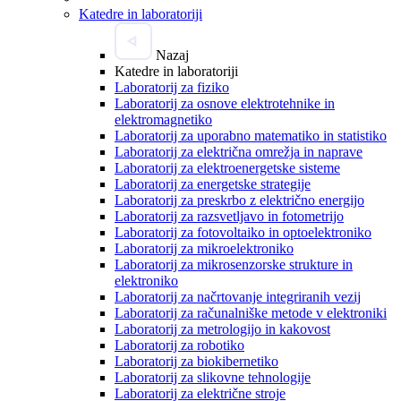
Katedre in laboratoriji
Nazaj
Katedre in laboratoriji
Laboratorij za fiziko
Laboratorij za osnove elektrotehnike in
elektromagnetiko
Laboratorij za uporabno matematiko in statistiko
Laboratorij za električna omrežja in naprave
Laboratorij za elektroenergetske sisteme
Laboratorij za energetske strategije
Laboratorij za preskrbo z električno energijo
Laboratorij za razsvetljavo in fotometrijo
Laboratorij za fotovoltaiko in optoelektroniko
Laboratorij za mikroelektroniko
Laboratorij za mikrosenzorske strukture in
elektroniko
Laboratorij za načrtovanje integriranih vezij
Laboratorij za računalniške metode v elektroniki
Laboratorij za metrologijo in kakovost
Laboratorij za robotiko
Laboratorij za biokibernetiko
Laboratorij za slikovne tehnologije
Laboratorij za električne stroje