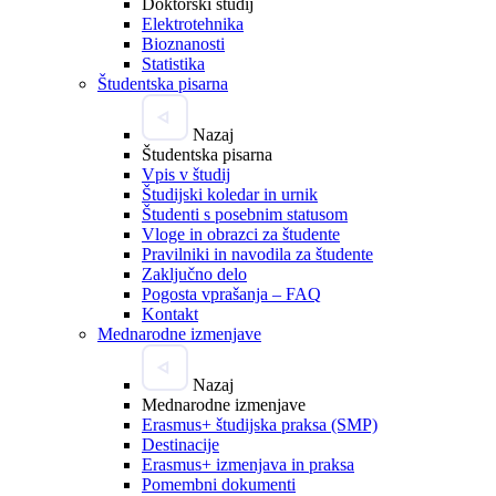
Doktorski študij
Elektrotehnika
Bioznanosti
Statistika
Študentska pisarna
Nazaj
Študentska pisarna
Vpis v študij
Študijski koledar in urnik
Študenti s posebnim statusom
Vloge in obrazci za študente
Pravilniki in navodila za študente
Zaključno delo
Pogosta vprašanja – FAQ
Kontakt
Mednarodne izmenjave
Nazaj
Mednarodne izmenjave
Erasmus+ študijska praksa (SMP)
Destinacije
Erasmus+ izmenjava in praksa
Pomembni dokumenti