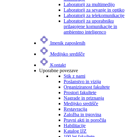
Laboratorij za multimedijo
Laboratorij za sevanje in optiko
Laboratorij za telekomunikacije
Laboratorij za uporabniku
prilagojene komunikacije in
ambientno inteligenco
Imenik zaposlenih
Medijsko središče
Kontakt
Uporabne povezave
Stik z nami
Poslanstvo in vizija
Organiziranost fakultete
Prostori fakultete
Nagrade in priznanja
Medijsko središče
Restavracija
Založba in trgovina
Pravni akti in poročila
Habilitacije
Katalog IJZ
100 let fakultete