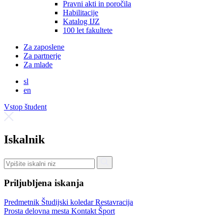
Pravni akti in poročila
Habilitacije
Katalog IJZ
100 let fakultete
Za zaposlene
Za partnerje
Za mlade
sl
en
Vstop študent
Iskalnik
Priljubljena iskanja
Predmetnik
Študijski koledar
Restavracija
Prosta delovna mesta
Kontakt
Šport