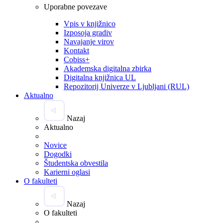
Uporabne povezave
Vpis v knjižnico
Izposoja gradiv
Navajanje virov
Kontakt
Cobiss+
Akademska digitalna zbirka
Digitalna knjižnica UL
Repozitorij Univerze v Ljubljani (RUL)
Aktualno
Nazaj
Aktualno
Novice
Dogodki
Študentska obvestila
Karierni oglasi
O fakulteti
Nazaj
O fakulteti