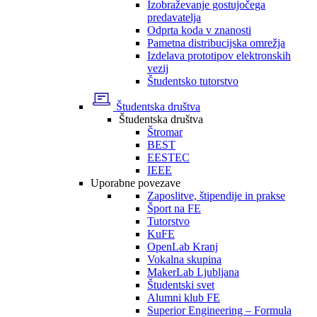
Izobraževanje gostujočega
predavatelja
Odprta koda v znanosti
Pametna distribucijska omrežja
Izdelava prototipov elektronskih
vezij
Študentsko tutorstvo
Študentska društva
Študentska društva
Štromar
BEST
EESTEC
IEEE
Uporabne povezave
Zaposlitve, štipendije in prakse
Šport na FE
Tutorstvo
KuFE
OpenLab Kranj
Vokalna skupina
MakerLab Ljubljana
Študentski svet
Alumni klub FE
Superior Engineering – Formula