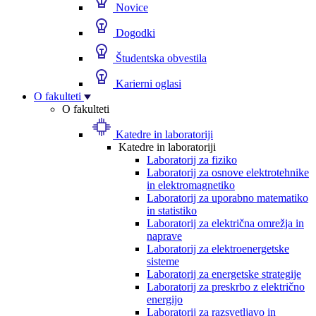
Novice
Dogodki
Študentska obvestila
Karierni oglasi
O fakulteti
O fakulteti
Katedre in laboratoriji
Katedre in laboratoriji
Laboratorij za fiziko
Laboratorij za osnove elektrotehnike
in elektromagnetiko
Laboratorij za uporabno matematiko
in statistiko
Laboratorij za električna omrežja in
naprave
Laboratorij za elektroenergetske
sisteme
Laboratorij za energetske strategije
Laboratorij za preskrbo z električno
energijo
Laboratorij za razsvetljavo in