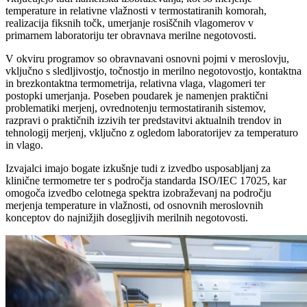
temperature in relativne vlažnosti v termostatiranih komorah,
realizacija fiksnih točk, umerjanje rosiščnih vlagomerov v
primarnem laboratoriju ter obravnava merilne negotovosti.
V okviru programov so obravnavani osnovni pojmi v meroslovju,
vključno s sledljivostjo, točnostjo in merilno negotovostjo, kontaktna
in brezkontaktna termometrija, relativna vlaga, vlagomeri ter
postopki umerjanja. Poseben poudarek je namenjen praktični
problematiki merjenj, ovrednotenju termostatiranih sistemov,
razpravi o praktičnih izzivih ter predstavitvi aktualnih trendov in
tehnologij merjenj, vključno z ogledom laboratorijev za temperaturo
in vlago.
Izvajalci imajo bogate izkušnje tudi z izvedbo usposabljanj za
klinične termometre ter s področja standarda ISO/IEC 17025, kar
omogoča izvedbo celotnega spektra izobraževanj na področju
merjenja temperature in vlažnosti, od osnovnih meroslovnih
konceptov do najnižjih dosegljivih merilnih negotovosti.