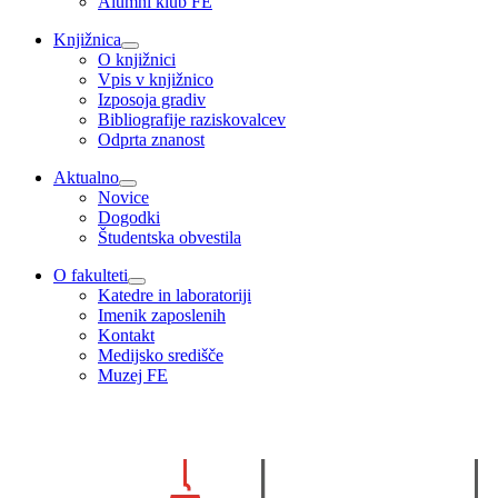
Alumni klub FE
Knjižnica
O knjižnici
Vpis v knjižnico
Izposoja gradiv
Bibliografije raziskovalcev
Odprta znanost
Aktualno
Novice
Dogodki
Študentska obvestila
O fakulteti
Katedre in laboratoriji
Imenik zaposlenih
Kontakt
Medijsko središče
Muzej FE