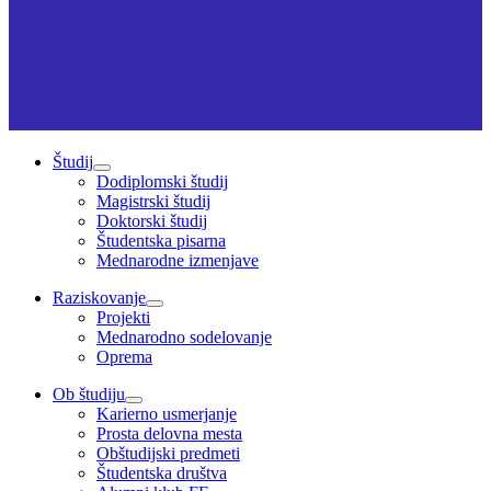
Študij
Dodiplomski študij
Magistrski študij
Doktorski študij
Študentska pisarna
Mednarodne izmenjave
Raziskovanje
Projekti
Mednarodno sodelovanje
Oprema
Ob študiju
Karierno usmerjanje
Prosta delovna mesta
Obštudijski predmeti
Študentska društva