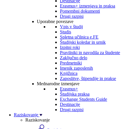
Destinacije
Erasmus+ izmenjava in praksa
Pomembni dokumenti
Drugi razpisi
Uporabne povezave
Vpis v študij
Studis
Spletna učilnica e.FE
Študijski koledar in urnik
Izpitni roki
Pravilniki in navodila za študente
Zaključno delo
Predmetniki
Imenik zaposlenih
Knjižnica
Zaposlitve, štipendije in prakse
Mednarodne izmenjave
Erasmus+
Študijska praksa
Exchange Students Guide
Destinacije
Drugi razpisi
Raziskovanje
Raziskovanje