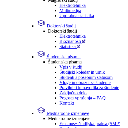
Magistrski študij
Elektrotehnika
Multimedija
Uporabna statistika
Doktorski študij
Doktorski študij
Elektrotehnika
Bioznanosti
Statistika
Študentska pisarna
Študentska pisarna
Vpis v študij
Študijski koledar in urnik
Študenti s posebnim statusom
Vloge in obrazci za študente
Pravilniki in navodila za študente
Zaključno delo
Pogosta vprašanja – FAQ
Kontakt
Mednarodne izmenjave
Mednarodne izmenjave
Erasmus+ študijska praksa (SMP)