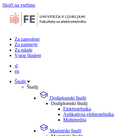
Skoči na vsebino
Za zaposlene
Za partnerje
Za mlade
Vstop študent
sl
en
Študij
Študij
Dodiplomski študij
Dodiplomski študij
Elektrotehnika
Aplikativna elektrotehnika
Multimedija
Magistrski študij