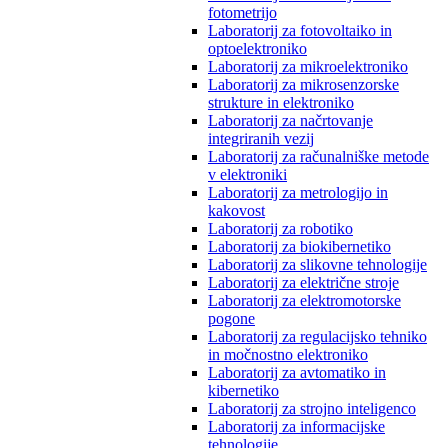
fotometrijo
Laboratorij za fotovoltaiko in
optoelektroniko
Laboratorij za mikroelektroniko
Laboratorij za mikrosenzorske
strukture in elektroniko
Laboratorij za načrtovanje
integriranih vezij
Laboratorij za računalniške metode
v elektroniki
Laboratorij za metrologijo in
kakovost
Laboratorij za robotiko
Laboratorij za biokibernetiko
Laboratorij za slikovne tehnologije
Laboratorij za električne stroje
Laboratorij za elektromotorske
pogone
Laboratorij za regulacijsko tehniko
in močnostno elektroniko
Laboratorij za avtomatiko in
kibernetiko
Laboratorij za strojno inteligenco
Laboratorij za informacijske
tehnologije