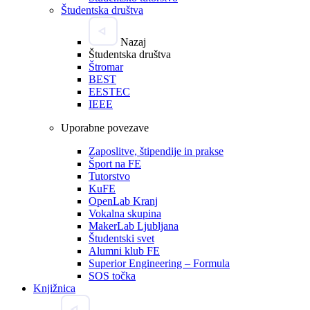
Študentska društva
Nazaj
Študentska društva
Štromar
BEST
EESTEC
IEEE
Uporabne povezave
Zaposlitve, štipendije in prakse
Šport na FE
Tutorstvo
KuFE
OpenLab Kranj
Vokalna skupina
MakerLab Ljubljana
Študentski svet
Alumni klub FE
Superior Engineering – Formula
SOS točka
Knjižnica