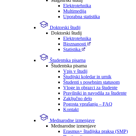
Magistrski študij
Elektrotehnika
Multimedija
Uporabna statistika
Doktorski študij
Doktorski študij
Elektrotehnika
Bioznanosti
Statistika
Študentska pisarna
Študentska pisarna
Vpis v študij
Študijski koledar in urnik
Študenti s posebnim statusom
Vloge in obrazci za študente
Pravilniki in navodila za študente
Zaključno delo
Pogosta vprašanja – FAQ
Kontakt
Mednarodne izmenjave
Mednarodne izmenjave
Erasmus+ študijska praksa (SMP)