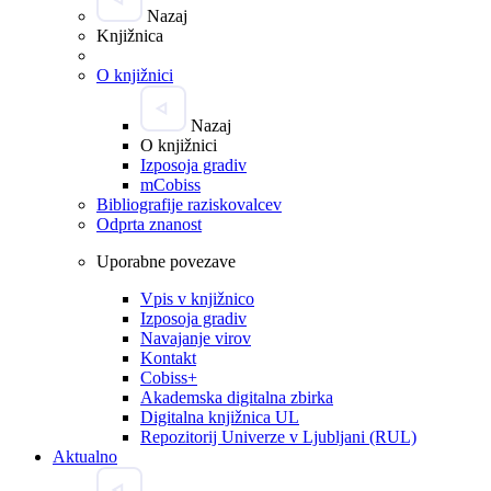
Nazaj
Knjižnica
O knjižnici
Nazaj
O knjižnici
Izposoja gradiv
mCobiss
Bibliografije raziskovalcev
Odprta znanost
Uporabne povezave
Vpis v knjižnico
Izposoja gradiv
Navajanje virov
Kontakt
Cobiss+
Akademska digitalna zbirka
Digitalna knjižnica UL
Repozitorij Univerze v Ljubljani (RUL)
Aktualno