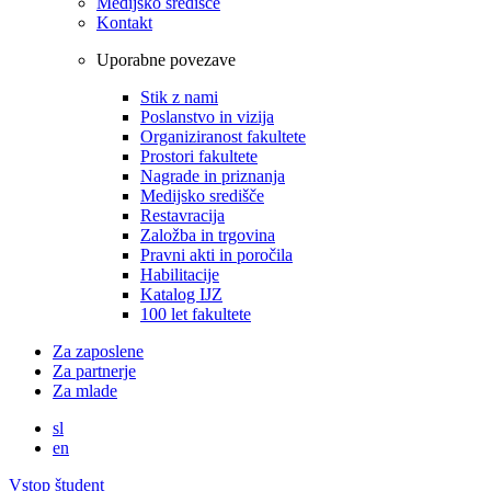
Medijsko središče
Kontakt
Uporabne povezave
Stik z nami
Poslanstvo in vizija
Organiziranost fakultete
Prostori fakultete
Nagrade in priznanja
Medijsko središče
Restavracija
Založba in trgovina
Pravni akti in poročila
Habilitacije
Katalog IJZ
100 let fakultete
Za zaposlene
Za partnerje
Za mlade
sl
en
Vstop študent