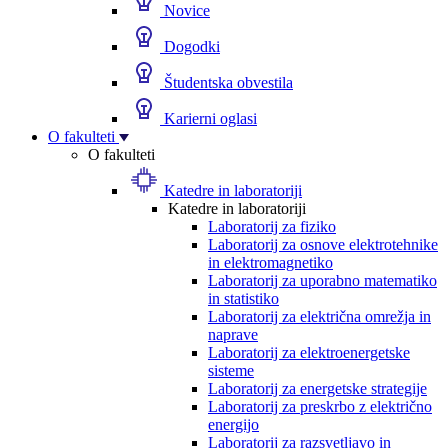
Novice
Dogodki
Študentska obvestila
Karierni oglasi
O fakulteti
O fakulteti
Katedre in laboratoriji
Katedre in laboratoriji
Laboratorij za fiziko
Laboratorij za osnove elektrotehnike
in elektromagnetiko
Laboratorij za uporabno matematiko
in statistiko
Laboratorij za električna omrežja in
naprave
Laboratorij za elektroenergetske
sisteme
Laboratorij za energetske strategije
Laboratorij za preskrbo z električno
energijo
Laboratorij za razsvetljavo in