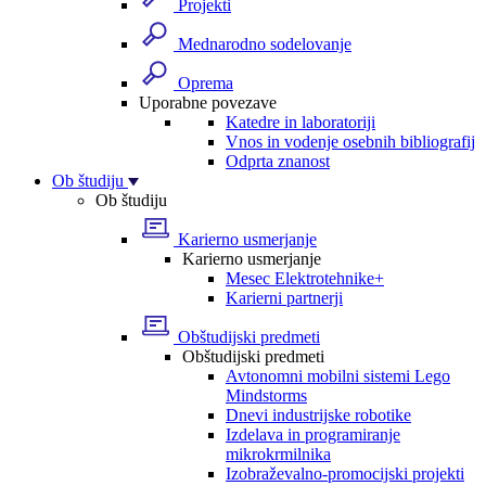
Projekti
Mednarodno sodelovanje
Oprema
Uporabne povezave
Katedre in laboratoriji
Vnos in vodenje osebnih bibliografij
Odprta znanost
Ob študiju
Ob študiju
Karierno usmerjanje
Karierno usmerjanje
Mesec Elektrotehnike+
Karierni partnerji
Obštudijski predmeti
Obštudijski predmeti
Avtonomni mobilni sistemi Lego
Mindstorms
Dnevi industrijske robotike
Izdelava in programiranje
mikrokrmilnika
Izobraževalno-promocijski projekti