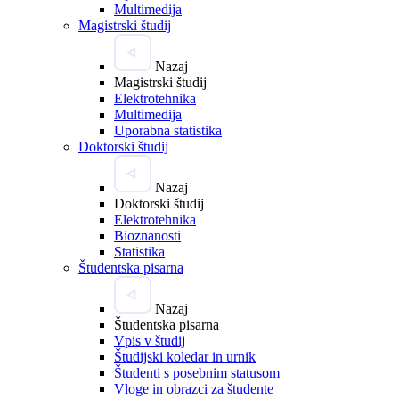
Multimedija
Magistrski študij
Nazaj
Magistrski študij
Elektrotehnika
Multimedija
Uporabna statistika
Doktorski študij
Nazaj
Doktorski študij
Elektrotehnika
Bioznanosti
Statistika
Študentska pisarna
Nazaj
Študentska pisarna
Vpis v študij
Študijski koledar in urnik
Študenti s posebnim statusom
Vloge in obrazci za študente