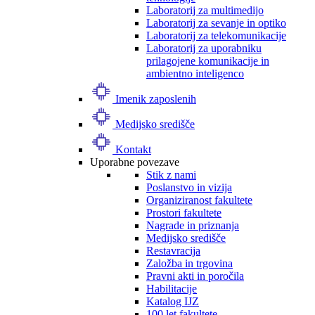
Laboratorij za multimedijo
Laboratorij za sevanje in optiko
Laboratorij za telekomunikacije
Laboratorij za uporabniku
prilagojene komunikacije in
ambientno inteligenco
Imenik zaposlenih
Medijsko središče
Kontakt
Uporabne povezave
Stik z nami
Poslanstvo in vizija
Organiziranost fakultete
Prostori fakultete
Nagrade in priznanja
Medijsko središče
Restavracija
Založba in trgovina
Pravni akti in poročila
Habilitacije
Katalog IJZ
100 let fakultete