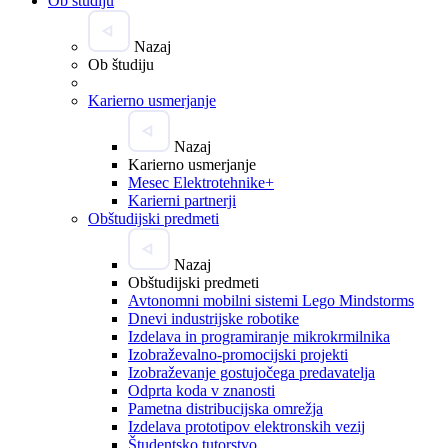
Ob študiju
Nazaj
Ob študiju
Karierno usmerjanje
Nazaj
Karierno usmerjanje
Mesec Elektrotehnike+
Karierni partnerji
Obštudijski predmeti
Nazaj
Obštudijski predmeti
Avtonomni mobilni sistemi Lego Mindstorms
Dnevi industrijske robotike
Izdelava in programiranje mikrokrmilnika
Izobraževalno-promocijski projekti
Izobraževanje gostujočega predavatelja
Odprta koda v znanosti
Pametna distribucijska omrežja
Izdelava prototipov elektronskih vezij
Študentsko tutorstvo