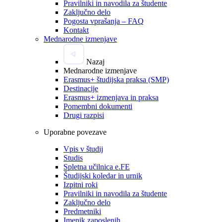
Pravilniki in navodila za študente
Zaključno delo
Pogosta vprašanja – FAQ
Kontakt
Mednarodne izmenjave
Nazaj
Mednarodne izmenjave
Erasmus+ študijska praksa (SMP)
Destinacije
Erasmus+ izmenjava in praksa
Pomembni dokumenti
Drugi razpisi
Uporabne povezave
Vpis v študij
Studis
Spletna učilnica e.FE
Študijski koledar in urnik
Izpitni roki
Pravilniki in navodila za študente
Zaključno delo
Predmetniki
Imenik zaposlenih