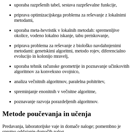
uporaba razpršenih tabel, sestava razprševalne funkcije,
priprava optimizacijskega problema za reševanje z lokalnimi
metodami,
uporaba meta-hevristik v lokalnih metodah: spremenljive
okolice, vodeno lokalno iskanje, tabu preiskovanje,
priprava problema za reševanje z biološko navdahnjenimi
metodami: genetskimi algoritmi, metodo rojev, diferencialno
evolucijo in kolonijo mravelj,
uporaba tehnik računske geometrije in poznavanje učinkovitih
algoritmov za konveksno ovojnico,
analiza večnitnih algoritmov, paralelna pohitritev,
spreminjanje enonitnih v večnitne algoritme,
poznavanje razvoja porazdeljenih algoritmov.
Metode poučevanja in učenja
Predavanja, laboratorijske vaje in domače naloge; pomembno je
sprotno oddajanje domačih nalog.