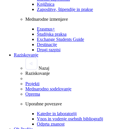
Knjižnica
Zaposlitve, štipendije in prakse
Mednarodne izmenjave
Erasmus+
Študijska praksa
Exchange Students Guide
Destinacije
Drugi razpisi
Raziskovanje
Nazaj
Raziskovanje
Projekti
Mednarodno sodelovanje
Oprema
Uporabne povezave
Katedre in laboratoriji
Vnos in vodenje osebnih bibliografij
Odprta znanost