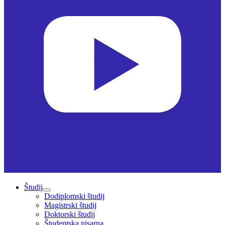
Študij
Dodiplomski študij
Magistrski študij
Doktorski študij
Študentska pisarna