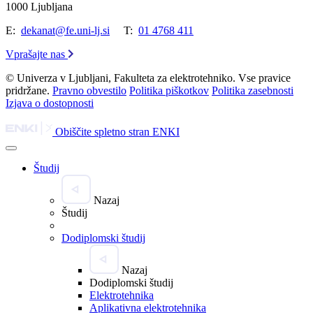
1000 Ljubljana
E:
dekanat@fe.uni-lj.si
T:
01 4768 411
Vprašajte nas
© Univerza v Ljubljani, Fakulteta za elektrotehniko. Vse pravice
pridržane.
Pravno obvestilo
Politika piškotkov
Politika zasebnosti
Izjava o dostopnosti
Obiščite spletno stran ENKI
Študij
Nazaj
Študij
Dodiplomski študij
Nazaj
Dodiplomski študij
Elektrotehnika
Aplikativna elektrotehnika