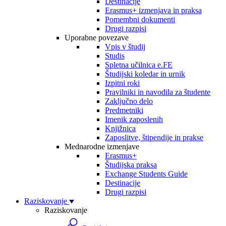
Destinacije
Erasmus+ izmenjava in praksa
Pomembni dokumenti
Drugi razpisi
Uporabne povezave
Vpis v študij
Studis
Spletna učilnica e.FE
Študijski koledar in urnik
Izpitni roki
Pravilniki in navodila za študente
Zaključno delo
Predmetniki
Imenik zaposlenih
Knjižnica
Zaposlitve, štipendije in prakse
Mednarodne izmenjave
Erasmus+
Študijska praksa
Exchange Students Guide
Destinacije
Drugi razpisi
Raziskovanje
Raziskovanje