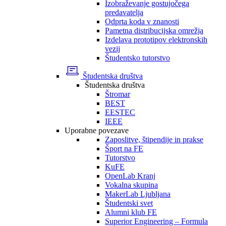
Izobraževanje gostujočega
predavatelja
Odprta koda v znanosti
Pametna distribucijska omrežja
Izdelava prototipov elektronskih
vezij
Študentsko tutorstvo
Študentska društva
Študentska društva
Štromar
BEST
EESTEC
IEEE
Uporabne povezave
Zaposlitve, štipendije in prakse
Šport na FE
Tutorstvo
KuFE
OpenLab Kranj
Vokalna skupina
MakerLab Ljubljana
Študentski svet
Alumni klub FE
Superior Engineering – Formula