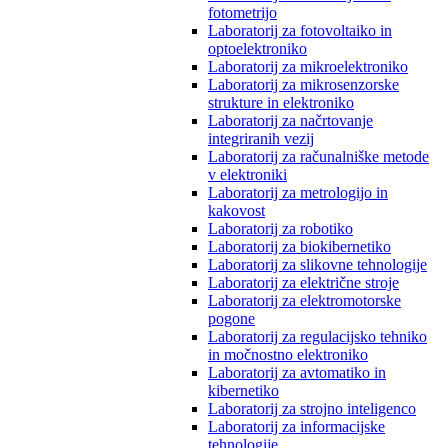
fotometrijo
Laboratorij za fotovoltaiko in
optoelektroniko
Laboratorij za mikroelektroniko
Laboratorij za mikrosenzorske
strukture in elektroniko
Laboratorij za načrtovanje
integriranih vezij
Laboratorij za računalniške metode
v elektroniki
Laboratorij za metrologijo in
kakovost
Laboratorij za robotiko
Laboratorij za biokibernetiko
Laboratorij za slikovne tehnologije
Laboratorij za električne stroje
Laboratorij za elektromotorske
pogone
Laboratorij za regulacijsko tehniko
in močnostno elektroniko
Laboratorij za avtomatiko in
kibernetiko
Laboratorij za strojno inteligenco
Laboratorij za informacijske
tehnologije