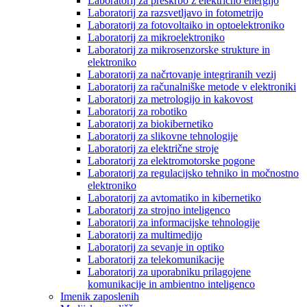
Laboratorij za preskrbo z električno energijo
Laboratorij za razsvetljavo in fotometrijo
Laboratorij za fotovoltaiko in optoelektroniko
Laboratorij za mikroelektroniko
Laboratorij za mikrosenzorske strukture in
elektroniko
Laboratorij za načrtovanje integriranih vezij
Laboratorij za računalniške metode v elektroniki
Laboratorij za metrologijo in kakovost
Laboratorij za robotiko
Laboratorij za biokibernetiko
Laboratorij za slikovne tehnologije
Laboratorij za električne stroje
Laboratorij za elektromotorske pogone
Laboratorij za regulacijsko tehniko in močnostno
elektroniko
Laboratorij za avtomatiko in kibernetiko
Laboratorij za strojno inteligenco
Laboratorij za informacijske tehnologije
Laboratorij za multimedijo
Laboratorij za sevanje in optiko
Laboratorij za telekomunikacije
Laboratorij za uporabniku prilagojene
komunikacije in ambientno inteligenco
Imenik zaposlenih