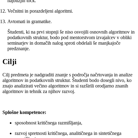
najbližjih točk.
Večnitni in porazdeljeni algoritmi.
Avtomati in gramatike.
Študenti, ki na prvi stopnji še niso osvojili osnovnih algoritmov in
podatkovnih struktur, bodo pod mentorstvom izvajalcev v obliki
seminarjev in domačih nalog sproti obdelali še manjkajoče
predznanje.
Cilji
Cilj predmeta je nadgraditi znanje s področja načrtovanja in analize
algoritmov in podatkovnih struktur. Študenti bodo dosegli nivo, ko
znajo analizirati večino algoritmov in si razširili orodjarno znanih
algoritmov in tehnik za njihov razvoj.
Splošne kompetence:
sposobnost kritičnega razmišljanja,
razvoj spretnosti kritičnega, analitičnega in sintetičnega