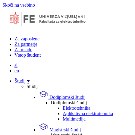
Skoči na vsebino
Za zaposlene
Za partnerje
Za mlade
Vstop študent
sl
en
Študij
Študij
Dodiplomski študij
Dodiplomski študij
Elektrotehnika
Aplikativna elektrotehnika
Multimedija
Magistrski študij