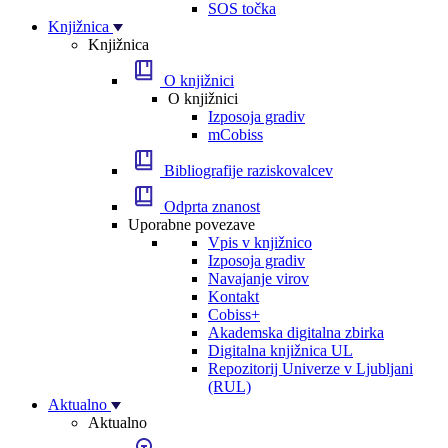
SOS točka
Knjižnica
Knjižnica
O knjižnici
O knjižnici
Izposoja gradiv
mCobiss
Bibliografije raziskovalcev
Odprta znanost
Uporabne povezave
Vpis v knjižnico
Izposoja gradiv
Navajanje virov
Kontakt
Cobiss+
Akademska digitalna zbirka
Digitalna knjižnica UL
Repozitorij Univerze v Ljubljani
(RUL)
Aktualno
Aktualno