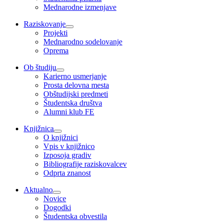
Mednarodne izmenjave
Raziskovanje
Projekti
Mednarodno sodelovanje
Oprema
Ob študiju
Karierno usmerjanje
Prosta delovna mesta
Obštudijski predmeti
Študentska društva
Alumni klub FE
Knjižnica
O knjižnici
Vpis v knjižnico
Izposoja gradiv
Bibliografije raziskovalcev
Odprta znanost
Aktualno
Novice
Dogodki
Študentska obvestila