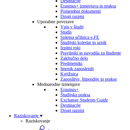
Destinacije
Erasmus+ izmenjava in praksa
Pomembni dokumenti
Drugi razpisi
Uporabne povezave
Vpis v študij
Studis
Spletna učilnica e.FE
Študijski koledar in urnik
Izpitni roki
Pravilniki in navodila za študente
Zaključno delo
Predmetniki
Imenik zaposlenih
Knjižnica
Zaposlitve, štipendije in prakse
Mednarodne izmenjave
Erasmus+
Študijska praksa
Exchange Students Guide
Destinacije
Drugi razpisi
Raziskovanje
Raziskovanje