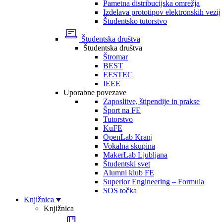
Pametna distribucijska omrežja
Izdelava prototipov elektronskih vezij
Študentsko tutorstvo
Študentska društva
Študentska društva
Štromar
BEST
EESTEC
IEEE
Uporabne povezave
Zaposlitve, štipendije in prakse
Šport na FE
Tutorstvo
KuFE
OpenLab Kranj
Vokalna skupina
MakerLab Ljubljana
Študentski svet
Alumni klub FE
Superior Engineering – Formula
SOS točka
Knjižnica
Knjižnica