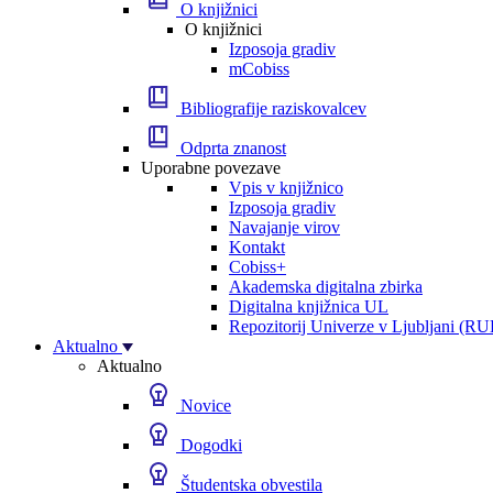
O knjižnici
O knjižnici
Izposoja gradiv
mCobiss
Bibliografije raziskovalcev
Odprta znanost
Uporabne povezave
Vpis v knjižnico
Izposoja gradiv
Navajanje virov
Kontakt
Cobiss+
Akademska digitalna zbirka
Digitalna knjižnica UL
Repozitorij Univerze v Ljubljani (RU
Aktualno
Aktualno
Novice
Dogodki
Študentska obvestila