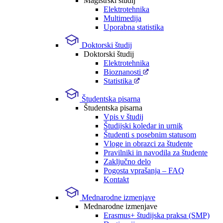
Magistrski študij
Elektrotehnika
Multimedija
Uporabna statistika
Doktorski študij
Doktorski študij
Elektrotehnika
Bioznanosti
Statistika
Študentska pisarna
Študentska pisarna
Vpis v študij
Študijski koledar in urnik
Študenti s posebnim statusom
Vloge in obrazci za študente
Pravilniki in navodila za študente
Zaključno delo
Pogosta vprašanja – FAQ
Kontakt
Mednarodne izmenjave
Mednarodne izmenjave
Erasmus+ študijska praksa (SMP)