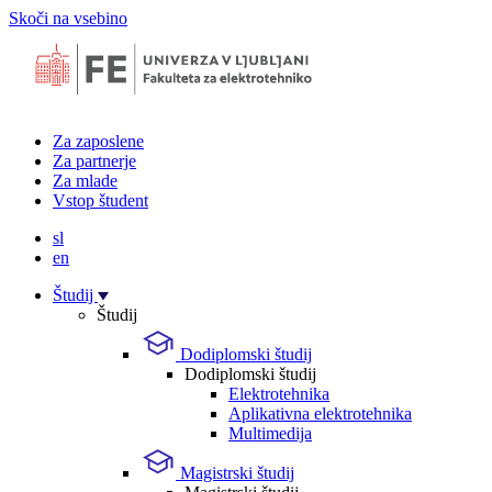
Skoči na vsebino
Za zaposlene
Za partnerje
Za mlade
Vstop študent
sl
en
Študij
Študij
Dodiplomski študij
Dodiplomski študij
Elektrotehnika
Aplikativna elektrotehnika
Multimedija
Magistrski študij