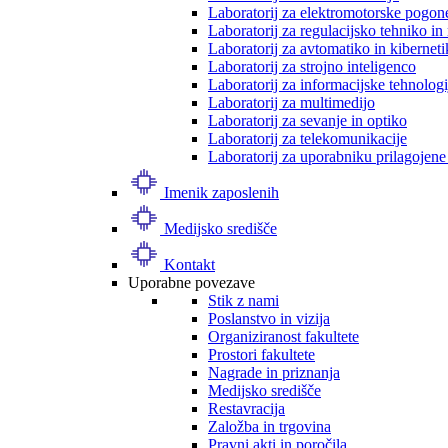
Laboratorij za elektromotorske pogon
Laboratorij za regulacijsko tehniko i
Laboratorij za avtomatiko in kibernet
Laboratorij za strojno inteligenco
Laboratorij za informacijske tehnologi
Laboratorij za multimedijo
Laboratorij za sevanje in optiko
Laboratorij za telekomunikacije
Laboratorij za uporabniku prilagojene
Imenik zaposlenih
Medijsko središče
Kontakt
Uporabne povezave
Stik z nami
Poslanstvo in vizija
Organiziranost fakultete
Prostori fakultete
Nagrade in priznanja
Medijsko središče
Restavracija
Založba in trgovina
Pravni akti in poročila