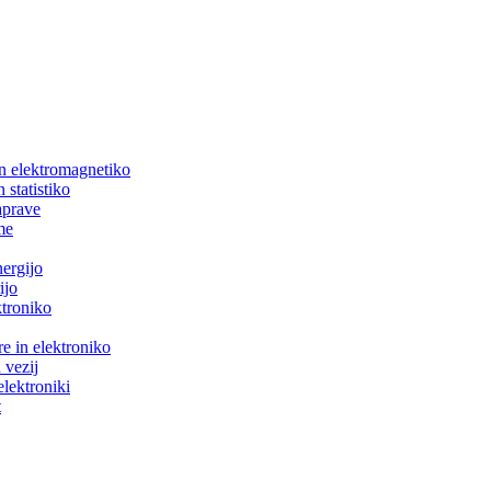
in elektromagnetiko
 statistiko
aprave
me
nergijo
ijo
ktroniko
e in elektroniko
 vezij
elektroniki
t