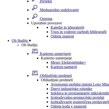
Projekti
Mednarodno sodelovanje
Oprema
Uporabne povezave
Katedre in laboratoriji
Vnos in vodenje osebnih bibliografij
Odprta znanost
Ob študiju
Ob študiju
Karierno usmerjanje
Karierno usmerjanje
Mesec Elektrotehnike+
Karierni partnerji
Obštudijski predmeti
Obštudijski predmeti
Avtonomni mobilni sistemi Lego Min
Dnevi industrijske robotike
Izdelava in programiranje mikrokrmil
Izobraževalno-promocijski projekti
Izobraževanje gostujočega predavatel
Odprta koda v znanosti