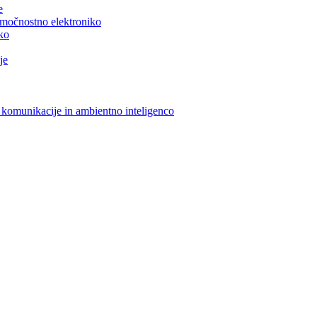
e
n močnostno elektroniko
iko
je
 komunikacije in ambientno inteligenco