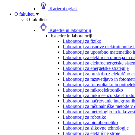
Karierni oglasi
O fakulteti
O fakulteti
Katedre in laboratoriji
Katedre in laboratoriji
Laboratorij za fiziko
Laboratorij za osnove elektrotehnike 
Laboratorij za uporabno matematiko in
Laboratorij za električna omrežja in n
Laboratorij za elektroenergetske siste
Laboratorij za energetske strategije
Laboratorij za preskrbo z električno e
Laboratorij za razsvetljavo in fotometr
Laboratorij za fotovoltaiko in optoele
Laboratorij za mikroelektroniko
Laboratorij za mikrosenzorske struktur
Laboratorij za načrtovanje integriranih
Laboratorij za računalniške metode v 
Laboratorij za metrologijo in kakovos
Laboratorij za robotiko
Laboratorij za biokibernetiko
Laboratorij za slikovne tehnologije
Laboratorij za električne stroje