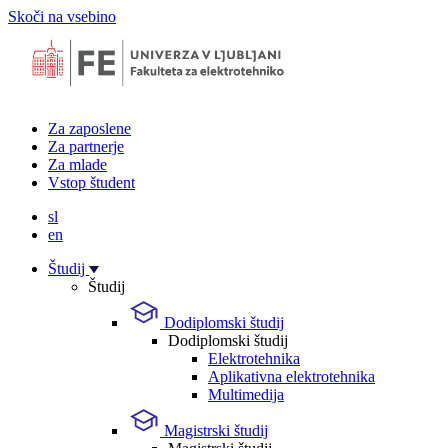
Skoči na vsebino
Za zaposlene
Za partnerje
Za mlade
Vstop študent
sl
en
Študij
Študij
Dodiplomski študij
Dodiplomski študij
Elektrotehnika
Aplikativna elektrotehnika
Multimedija
Magistrski študij