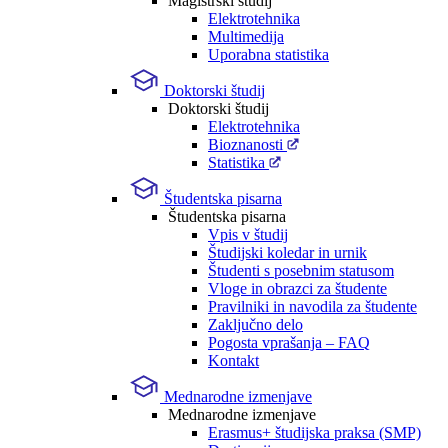
Magistrski študij
Elektrotehnika
Multimedija
Uporabna statistika
Doktorski študij
Doktorski študij
Elektrotehnika
Bioznanosti
Statistika
Študentska pisarna
Študentska pisarna
Vpis v študij
Študijski koledar in urnik
Študenti s posebnim statusom
Vloge in obrazci za študente
Pravilniki in navodila za študente
Zaključno delo
Pogosta vprašanja – FAQ
Kontakt
Mednarodne izmenjave
Mednarodne izmenjave
Erasmus+ študijska praksa (SMP)