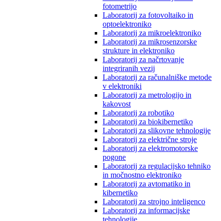
fotometrijo
Laboratorij za fotovoltaiko in
optoelektroniko
Laboratorij za mikroelektroniko
Laboratorij za mikrosenzorske
strukture in elektroniko
Laboratorij za načrtovanje
integriranih vezij
Laboratorij za računalniške metode
v elektroniki
Laboratorij za metrologijo in
kakovost
Laboratorij za robotiko
Laboratorij za biokibernetiko
Laboratorij za slikovne tehnologije
Laboratorij za električne stroje
Laboratorij za elektromotorske
pogone
Laboratorij za regulacijsko tehniko
in močnostno elektroniko
Laboratorij za avtomatiko in
kibernetiko
Laboratorij za strojno inteligenco
Laboratorij za informacijske
tehnologije