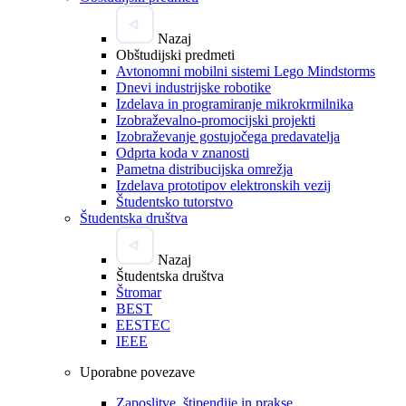
Nazaj
Obštudijski predmeti
Avtonomni mobilni sistemi Lego Mindstorms
Dnevi industrijske robotike
Izdelava in programiranje mikrokrmilnika
Izobraževalno-promocijski projekti
Izobraževanje gostujočega predavatelja
Odprta koda v znanosti
Pametna distribucijska omrežja
Izdelava prototipov elektronskih vezij
Študentsko tutorstvo
Študentska društva
Nazaj
Študentska društva
Štromar
BEST
EESTEC
IEEE
Uporabne povezave
Zaposlitve, štipendije in prakse