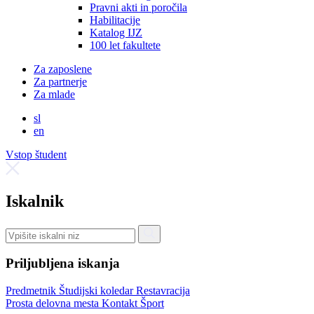
Pravni akti in poročila
Habilitacije
Katalog IJZ
100 let fakultete
Za zaposlene
Za partnerje
Za mlade
sl
en
Vstop študent
Iskalnik
Priljubljena iskanja
Predmetnik
Študijski koledar
Restavracija
Prosta delovna mesta
Kontakt
Šport