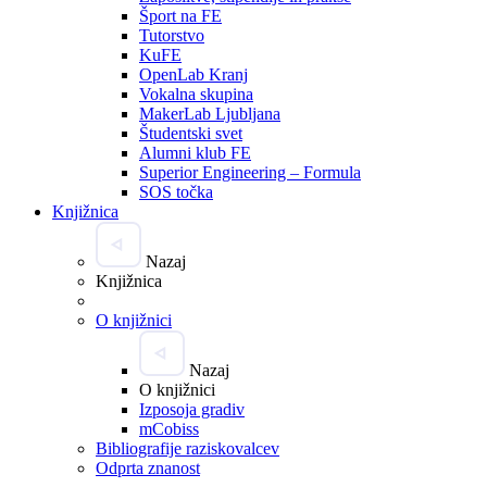
Šport na FE
Tutorstvo
KuFE
OpenLab Kranj
Vokalna skupina
MakerLab Ljubljana
Študentski svet
Alumni klub FE
Superior Engineering – Formula
SOS točka
Knjižnica
Nazaj
Knjižnica
O knjižnici
Nazaj
O knjižnici
Izposoja gradiv
mCobiss
Bibliografije raziskovalcev
Odprta znanost