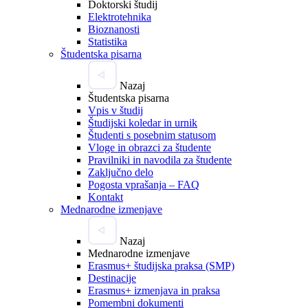
Doktorski študij
Elektrotehnika
Bioznanosti
Statistika
Študentska pisarna
Nazaj
Študentska pisarna
Vpis v študij
Študijski koledar in urnik
Študenti s posebnim statusom
Vloge in obrazci za študente
Pravilniki in navodila za študente
Zaključno delo
Pogosta vprašanja – FAQ
Kontakt
Mednarodne izmenjave
Nazaj
Mednarodne izmenjave
Erasmus+ študijska praksa (SMP)
Destinacije
Erasmus+ izmenjava in praksa
Pomembni dokumenti