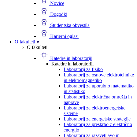
Novice
Dogodki
Študentska obvestila
Karierni oglasi
O fakulteti
O fakulteti
Katedre in laboratoriji
Katedre in laboratoriji
Laboratorij za fiziko
Laboratorij za osnove elektrotehnike
in elektromagnetiko
Laboratorij za uporabno matematiko
in statistiko
Laboratorij za električna omrežja in
naprave
Laboratorij za elektroenergetske
sisteme
Laboratorij za energetske strategije
Laboratorij za preskrbo z električno
energijo
Laboratorij za razsvetljavo in