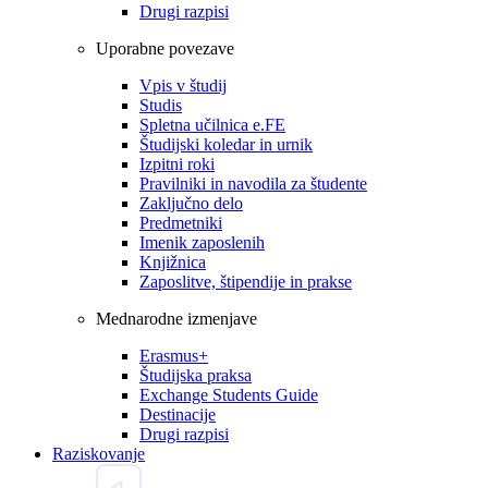
Drugi razpisi
Uporabne povezave
Vpis v študij
Studis
Spletna učilnica e.FE
Študijski koledar in urnik
Izpitni roki
Pravilniki in navodila za študente
Zaključno delo
Predmetniki
Imenik zaposlenih
Knjižnica
Zaposlitve, štipendije in prakse
Mednarodne izmenjave
Erasmus+
Študijska praksa
Exchange Students Guide
Destinacije
Drugi razpisi
Raziskovanje