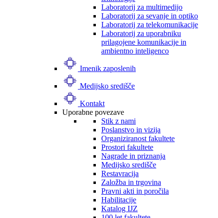
Laboratorij za multimedijo
Laboratorij za sevanje in optiko
Laboratorij za telekomunikacije
Laboratorij za uporabniku
prilagojene komunikacije in
ambientno inteligenco
Imenik zaposlenih
Medijsko središče
Kontakt
Uporabne povezave
Stik z nami
Poslanstvo in vizija
Organiziranost fakultete
Prostori fakultete
Nagrade in priznanja
Medijsko središče
Restavracija
Založba in trgovina
Pravni akti in poročila
Habilitacije
Katalog IJZ
100 let fakultete