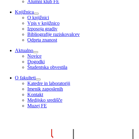
Alumni klub FE
Knjižnica
O knjižnici
Vpis v knjižnico
Izposoja gradiv
Bibliografije raziskovalcev
Odprta znanost
Aktualno
Novice
Dogodki
Študentska obvestila
O fakulteti
Katedre in laboratoriji
Imenik zaposlenih
Kontakt
Medijsko središče
Muzej FE