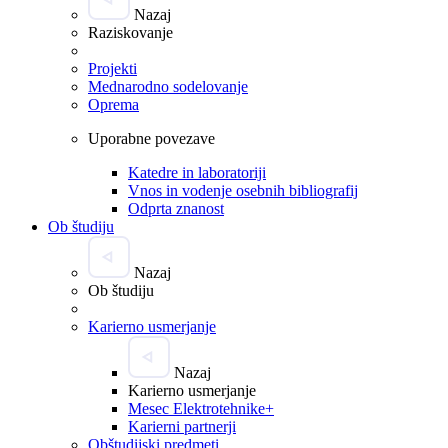
Nazaj
Raziskovanje
Projekti
Mednarodno sodelovanje
Oprema
Uporabne povezave
Katedre in laboratoriji
Vnos in vodenje osebnih bibliografij
Odprta znanost
Ob študiju
Nazaj
Ob študiju
Karierno usmerjanje
Nazaj
Karierno usmerjanje
Mesec Elektrotehnike+
Karierni partnerji
Obštudijski predmeti