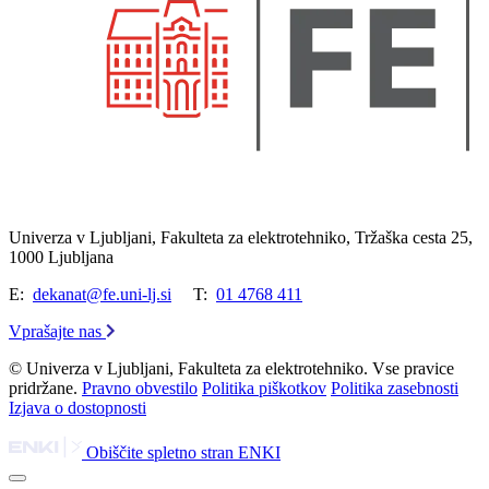
Univerza v Ljubljani, Fakulteta za elektrotehniko, Tržaška cesta 25,
1000 Ljubljana
E:
dekanat@fe.uni-lj.si
T:
01 4768 411
Vprašajte nas
© Univerza v Ljubljani, Fakulteta za elektrotehniko. Vse pravice
pridržane.
Pravno obvestilo
Politika piškotkov
Politika zasebnosti
Izjava o dostopnosti
Obiščite spletno stran ENKI