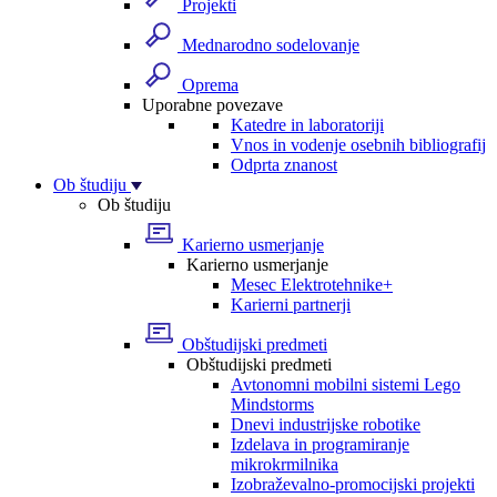
Projekti
Mednarodno sodelovanje
Oprema
Uporabne povezave
Katedre in laboratoriji
Vnos in vodenje osebnih bibliografij
Odprta znanost
Ob študiju
Ob študiju
Karierno usmerjanje
Karierno usmerjanje
Mesec Elektrotehnike+
Karierni partnerji
Obštudijski predmeti
Obštudijski predmeti
Avtonomni mobilni sistemi Lego
Mindstorms
Dnevi industrijske robotike
Izdelava in programiranje
mikrokrmilnika
Izobraževalno-promocijski projekti