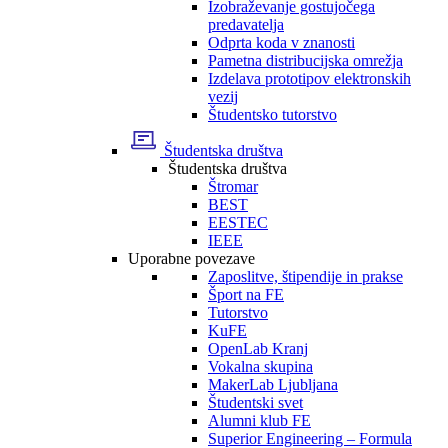
Izobraževanje gostujočega
predavatelja
Odprta koda v znanosti
Pametna distribucijska omrežja
Izdelava prototipov elektronskih
vezij
Študentsko tutorstvo
Študentska društva
Študentska društva
Štromar
BEST
EESTEC
IEEE
Uporabne povezave
Zaposlitve, štipendije in prakse
Šport na FE
Tutorstvo
KuFE
OpenLab Kranj
Vokalna skupina
MakerLab Ljubljana
Študentski svet
Alumni klub FE
Superior Engineering – Formula