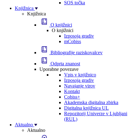
SOS točka
Knjižnica
Knjižnica
O knjižnici
O knjižnici
Izposoja gradiv
mCobiss
Bibliografije raziskovalcev
Odprta znanost
Uporabne povezave
Vpis v knjižnico
Izposoja gradiv
Navajanje virov
Kontakt
Cobiss+
Akademska digitalna zbirka
Digitalna knjižnica UL
Repozitorij Univerze v Ljubljani
(RUL)
Aktualno
Aktualno