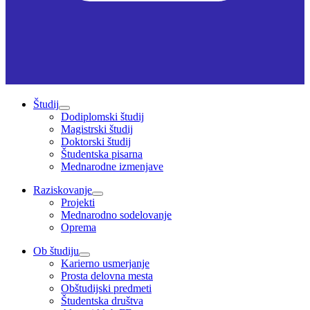
Študij
Dodiplomski študij
Magistrski študij
Doktorski študij
Študentska pisarna
Mednarodne izmenjave
Raziskovanje
Projekti
Mednarodno sodelovanje
Oprema
Ob študiju
Karierno usmerjanje
Prosta delovna mesta
Obštudijski predmeti
Študentska društva