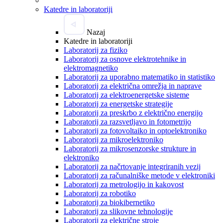
Katedre in laboratoriji
Nazaj
Katedre in laboratoriji
Laboratorij za fiziko
Laboratorij za osnove elektrotehnike in
elektromagnetiko
Laboratorij za uporabno matematiko in statistiko
Laboratorij za električna omrežja in naprave
Laboratorij za elektroenergetske sisteme
Laboratorij za energetske strategije
Laboratorij za preskrbo z električno energijo
Laboratorij za razsvetljavo in fotometrijo
Laboratorij za fotovoltaiko in optoelektroniko
Laboratorij za mikroelektroniko
Laboratorij za mikrosenzorske strukture in
elektroniko
Laboratorij za načrtovanje integriranih vezij
Laboratorij za računalniške metode v elektroniki
Laboratorij za metrologijo in kakovost
Laboratorij za robotiko
Laboratorij za biokibernetiko
Laboratorij za slikovne tehnologije
Laboratorij za električne stroje