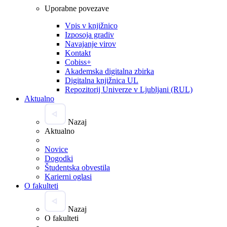
Uporabne povezave
Vpis v knjižnico
Izposoja gradiv
Navajanje virov
Kontakt
Cobiss+
Akademska digitalna zbirka
Digitalna knjižnica UL
Repozitorij Univerze v Ljubljani (RUL)
Aktualno
Nazaj
Aktualno
Novice
Dogodki
Študentska obvestila
Karierni oglasi
O fakulteti
Nazaj
O fakulteti