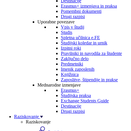
Destinacije
Erasmus+ izmenjava in praksa
Pomembni dokumenti
Drugi razpisi
Uporabne povezave
Vpis v študij
Studis
Spletna učilnica e.FE
Študijski koledar in urnik
Izpitni roki
Pravilniki in navodila za študente
Zaključno delo
Predmetniki
Imenik zaposlenih
Knjižnica
Zaposlitve, štipendije in prakse
Mednarodne izmenjave
Erasmus+
Študijska praksa
Exchange Students Guide
Destinacije
Drugi razpisi
Raziskovanje
Raziskovanje